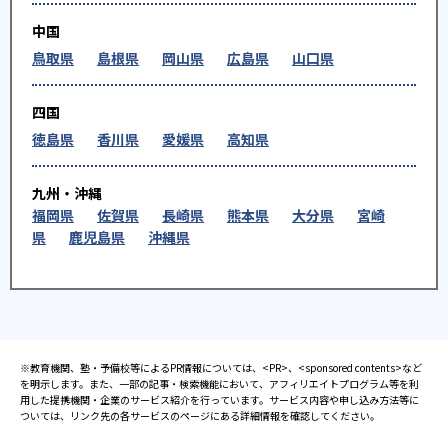
中国
鳥取県
島根県
岡山県
広島県
山口県
四国
徳島県
香川県
愛媛県
高知県
九州・沖縄
福岡県
佐賀県
長崎県
熊本県
大分県
宮崎
県
鹿児島県
沖縄県
※教育機関、塾・予備校等によるPR情報については、<PR>、<sponsored contents>など
を明示します。また、一部の記事・検索機能において、アフィリエイトプログラム等を利
用した提携機関・企業のサービス紹介を行っています。サービス内容や申し込み方法等に
ついては、リンク先の各サービスのページにある詳細情報を確認してください。