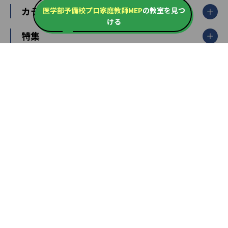
栃木県
群馬県
中学受験ランキング
カテゴリ別記事一覧
オンライン指導
医学部予備校プロ家庭教師MEP
の教室を見つ
明光義塾
ける
大学受験ランキング
北陸
映像授業
ナビ個別指導学院
中学受験
特集
新潟県
富山県
石川県
福井県
個別教室のトライ
高校受験
東進ハイスクール
中部
開成番長直伝！子どもの受験を成功させる方法
中高一貫校・高校
大学受験
武田塾
愛知県
静岡県
岐阜県
三重県
長野県
令和時代の失敗しない塾選び
資格取得・学び直し
山梨県
2020年代の教育
中学入試最前線
教育費・塾代
中学受験最前線
近畿
てら先生の教育業界基本メソッド
座談会
大学入試改革
大阪府
運動と遊びを考える
兵庫県
京都府
奈良県
和歌山県
教育全般
親子で極める家庭学習
滋賀県
令和の大学受験は情報戦！
大学受験塾の選び方
ママテクエグザム
情報Ⅰ、数学が苦手な人注目！最短距離の学力
中学受験に熱心な市区町村ランキング
中国
進化する中高一貫校・高校
アップ法
小学校受験
鳥取県
島根県
岡山県
広島県
山口県
悩み多き「大学受験」相談室
家庭教師
四国
英語・英会話・英検対策
徳島県
香川県
愛媛県
高知県
小学校教師が解説！中学受験のリアル
教育ニュース最前線
九州・沖縄
教育ジャーナリストが徹底解説！ 大学受験の羅
福岡県
佐賀県
長崎県
熊本県
大分県
針盤
宮崎県
鹿児島県
沖縄県