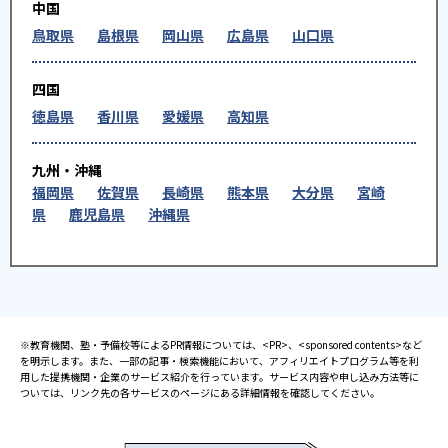
中国
鳥取県
島根県
岡山県
広島県
山口県
四国
徳島県
香川県
愛媛県
高知県
九州・沖縄
福岡県
佐賀県
長崎県
熊本県
大分県
宮崎
県
鹿児島県
沖縄県
※教育機関、塾・予備校等によるPR情報については、<PR>、<sponsored contents>など
を明示します。また、一部の記事・検索機能において、アフィリエイトプログラム等を利
用した提携機関・企業のサービス紹介を行っています。サービス内容や申し込み方法等に
ついては、リンク先の各サービスのページにある詳細情報を確認してください。