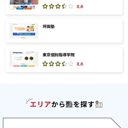
3.8
坪田塾
東京個別指導学院
3.8
エリアか