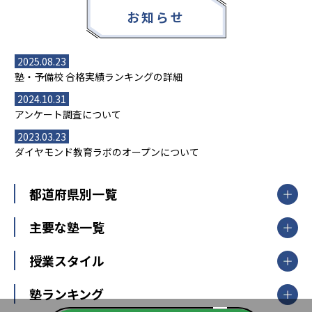
お知らせ
2025.08.23
塾・予備校 合格実績ランキングの詳細
2024.10.31
アンケート調査について
2023.03.23
ダイヤモンド教育ラボのオープンについて
都道府県別一覧
北海道・東北
主要な塾一覧
北海道
青森県
岩手県
宮城県
秋田県
【掲載塾一覧を見る】
授業スタイル
山形県
福島県
臨海セミナー
関東
個別指導
塾ランキング
東京個別指導学院
東京都
神奈川県
埼玉県
千葉県
茨城県
集団授業
個別指導塾TOMAS