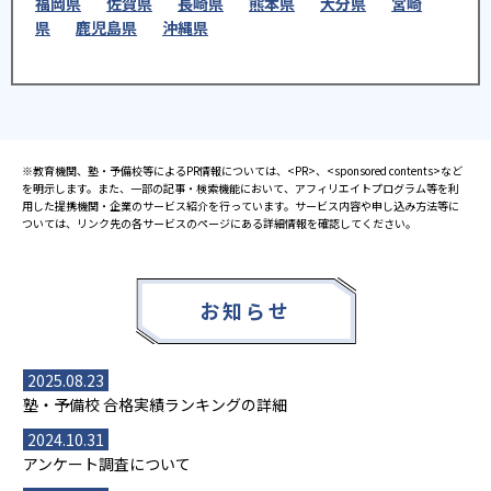
福岡県
佐賀県
長崎県
熊本県
大分県
宮崎
県
鹿児島県
沖縄県
※教育機関、塾・予備校等によるPR情報については、<PR>、<sponsored contents>など
を明示します。また、一部の記事・検索機能において、アフィリエイトプログラム等を利
用した提携機関・企業のサービス紹介を行っています。サービス内容や申し込み方法等に
ついては、リンク先の各サービスのページにある詳細情報を確認してください。
お知らせ
2025.08.23
塾・予備校 合格実績ランキングの詳細
2024.10.31
アンケート調査について