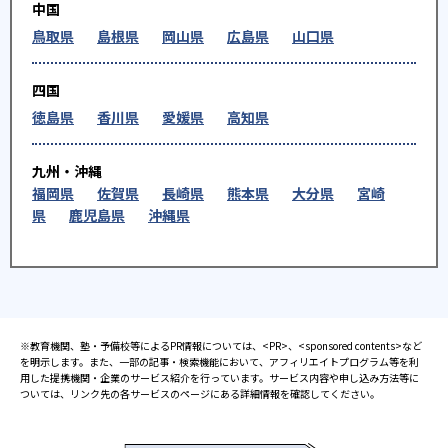
中国
鳥取県
島根県
岡山県
広島県
山口県
四国
徳島県
香川県
愛媛県
高知県
九州・沖縄
福岡県
佐賀県
長崎県
熊本県
大分県
宮崎
県
鹿児島県
沖縄県
※教育機関、塾・予備校等によるPR情報については、<PR>、<sponsored contents>など
を明示します。また、一部の記事・検索機能において、アフィリエイトプログラム等を利
用した提携機関・企業のサービス紹介を行っています。サービス内容や申し込み方法等に
ついては、リンク先の各サービスのページにある詳細情報を確認してください。