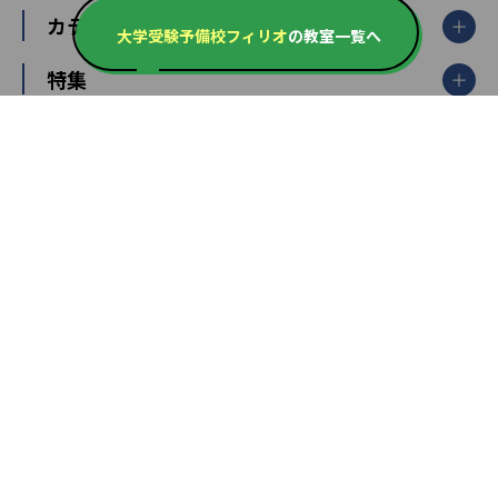
個別指導塾TOMAS
栃木県
群馬県
中学受験ランキング
カテゴリ別記事一覧
オンライン指導
明光義塾
大学受験予備校フィリオ
の教室一覧へ
大学受験ランキング
北陸
映像授業
ナビ個別指導学院
中学受験
特集
新潟県
富山県
石川県
福井県
個別教室のトライ
高校受験
東進ハイスクール
中部
開成番長直伝！子どもの受験を成功させる方法
中高一貫校・高校
大学受験
武田塾
愛知県
静岡県
岐阜県
三重県
長野県
令和時代の失敗しない塾選び
資格取得・学び直し
山梨県
2020年代の教育
中学入試最前線
教育費・塾代
中学受験最前線
近畿
てら先生の教育業界基本メソッド
座談会
大学入試改革
大阪府
運動と遊びを考える
兵庫県
京都府
奈良県
和歌山県
教育全般
親子で極める家庭学習
滋賀県
令和の大学受験は情報戦！
大学受験塾の選び方
ママテクエグザム
情報Ⅰ、数学が苦手な人注目！最短距離の学力
中学受験に熱心な市区町村ランキング
中国
進化する中高一貫校・高校
アップ法
小学校受験
鳥取県
島根県
岡山県
広島県
山口県
悩み多き「大学受験」相談室
家庭教師
四国
英語・英会話・英検対策
徳島県
香川県
愛媛県
高知県
小学校教師が解説！中学受験のリアル
教育ニュース最前線
九州・沖縄
教育ジャーナリストが徹底解説！ 大学受験の羅
福岡県
佐賀県
長崎県
熊本県
大分県
針盤
宮崎県
鹿児島県
沖縄県