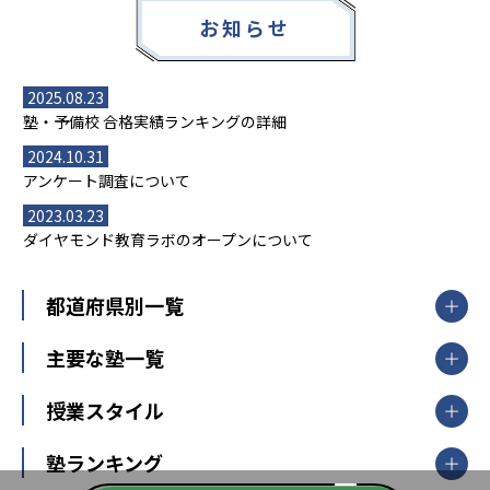
お知らせ
2025.08.23
塾・予備校 合格実績ランキングの詳細
2024.10.31
アンケート調査について
2023.03.23
ダイヤモンド教育ラボのオープンについて
都道府県別一覧
北海道・東北
主要な塾一覧
北海道
青森県
岩手県
宮城県
秋田県
【掲載塾一覧を見る】
授業スタイル
山形県
福島県
臨海セミナー
関東
個別指導
塾ランキング
東京個別指導学院
東京都
神奈川県
埼玉県
千葉県
茨城県
集団授業