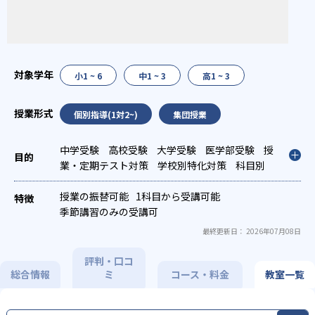
小1 ~ 6
中1 ~ 3
高1 ~ 3
個別指導(1対2~)
集団授業
中学受験
高校受験
大学受験
医学部受験
授
業・定期テスト対策
学校別特化対策
科目別
特化対策
授業の振替可能
1科目から受講可能
季節講習のみの受講可
最終更新日： 2026年07月08日
評判・口コ
総合情報
ミ
コース・料金
教室一覧