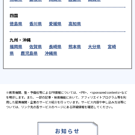
四国
徳島県
香川県
愛媛県
高知県
九州・沖縄
福岡県
佐賀県
長崎県
熊本県
大分県
宮崎
県
鹿児島県
沖縄県
※教育機関、塾・予備校等によるPR情報については、<PR>、<sponsored contents>など
を明示します。また、一部の記事・検索機能において、アフィリエイトプログラム等を利
用した提携機関・企業のサービス紹介を行っています。サービス内容や申し込み方法等に
ついては、リンク先の各サービスのページにある詳細情報を確認してください。
お知らせ