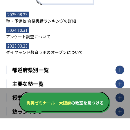
2025.08.23
塾・予備校 合格実績ランキングの詳細
2024.10.31
アンケート調査について
2023.03.23
ダイヤモンド教育ラボのオープンについて
都道府県別一覧
北海道・東北
主要な塾一覧
北海道
青森県
岩手県
宮城県
秋田県
【掲載塾一覧を見る】
授業スタイル
山形県
福島県
秀英ゼミナール｜大阪府
の教室を見つける
臨海セミナー
関東
個別指導
塾ランキング
東京個別指導学院
東京都
神奈川県
埼玉県
千葉県
茨城県
集団授業
個別指導塾TOMAS
栃木県
群馬県
中学受験ランキング
カテゴリ別記事一覧
オンライン指導
明光義塾