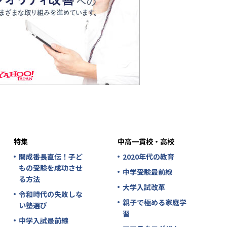
特集
中高一貫校・高校
開成番長直伝！子ど
2020年代の教育
もの受験を成功させ
中学受験最前線
る方法
大学入試改革
令和時代の失敗しな
親子で極める家庭学
い塾選び
習
中学入試最前線