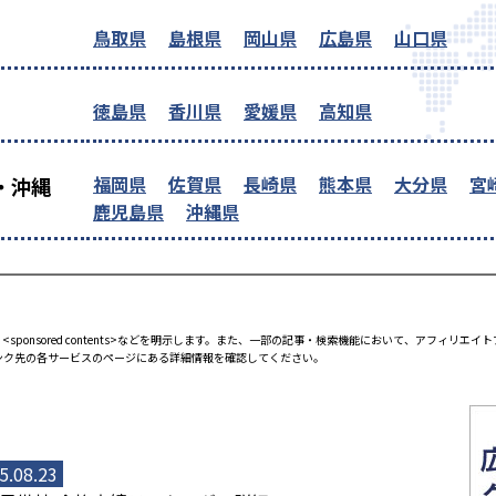
鳥取県
島根県
岡山県
広島県
山口県
徳島県
香川県
愛媛県
高知県
福岡県
佐賀県
長崎県
熊本県
大分県
宮
・沖縄
鹿児島県
沖縄県
<sponsored contents>などを明示します。また、一部の記事・検索機能において、アフィリ
ンク先の各サービスのページにある詳細情報を確認してください。
5.08.23