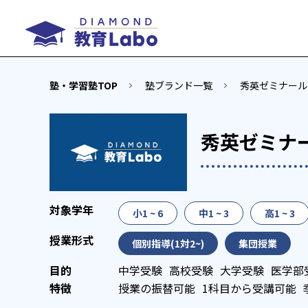
塾・学習塾TOP
塾ブランド一覧
秀英ゼミナール
秀英ゼミナ
小1 ~ 6
中1 ~ 3
高1 ~ 3
個別指導(1対2~)
集団授業
中学受験
高校受験
大学受験
医学部
授業の振替可能
1科目から受講可能