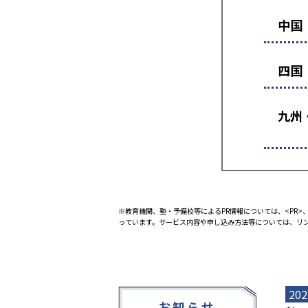
中国
四国
九州
※教育機関、塾・予備校等によるPR情報については、<PR>、
っています。サービス内容や申し込み方法等については、リ
202
お知らせ