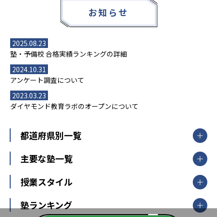
お知らせ
2025.08.23
塾・予備校 合格実績ランキングの詳細
2024.10.31
アンケート調査について
2023.03.23
ダイヤモンド教育ラボのオープンについて
都道府県別一覧
北海道・東北
主要な塾一覧
北海道
青森県
岩手県
宮城県
秋田県
【掲載塾一覧を見る】
授業スタイル
山形県
福島県
臨海セミナー
関東
個別指導
塾ランキング
東京個別指導学院
東京都
神奈川県
埼玉県
千葉県
茨城県
集団授業