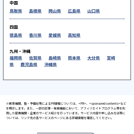
中国
鳥取県
島根県
岡山県
広島県
山口県
四国
徳島県
香川県
愛媛県
高知県
九州・沖縄
福岡県
佐賀県
長崎県
熊本県
大分県
宮崎
県
鹿児島県
沖縄県
※教育機関、塾・予備校等によるPR情報については、<PR>、<sponsored contents>など
を明示します。また、一部の記事・検索機能において、アフィリエイトプログラム等を利
用した提携機関・企業のサービス紹介を行っています。サービス内容や申し込み方法等に
ついては、リンク先の各サービスのページにある詳細情報を確認してください。