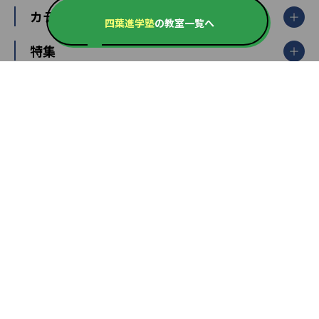
個別指導塾TOMAS
栃木県
群馬県
中学受験ランキング
カテゴリ別記事一覧
オンライン指導
明光義塾
四葉進学塾
の教室一覧へ
大学受験ランキング
北陸
映像授業
ナビ個別指導学院
中学受験
特集
新潟県
富山県
石川県
福井県
個別教室のトライ
高校受験
東進ハイスクール
中部
開成番長直伝！子どもの受験を成功させる方法
中高一貫校・高校
大学受験
武田塾
愛知県
静岡県
岐阜県
三重県
長野県
令和時代の失敗しない塾選び
資格取得・学び直し
山梨県
2020年代の教育
中学入試最前線
教育費・塾代
中学受験最前線
近畿
てら先生の教育業界基本メソッド
座談会
大学入試改革
大阪府
運動と遊びを考える
兵庫県
京都府
奈良県
和歌山県
教育全般
親子で極める家庭学習
滋賀県
令和の大学受験は情報戦！
大学受験塾の選び方
ママテクエグザム
情報Ⅰ、数学が苦手な人注目！最短距離の学力
中学受験に熱心な市区町村ランキング
中国
進化する中高一貫校・高校
アップ法
小学校受験
鳥取県
島根県
岡山県
広島県
山口県
悩み多き「大学受験」相談室
家庭教師
四国
英語・英会話・英検対策
徳島県
香川県
愛媛県
高知県
小学校教師が解説！中学受験のリアル
教育ニュース最前線
九州・沖縄
教育ジャーナリストが徹底解説！ 大学受験の羅
福岡県
佐賀県
長崎県
熊本県
大分県
針盤
宮崎県
鹿児島県
沖縄県