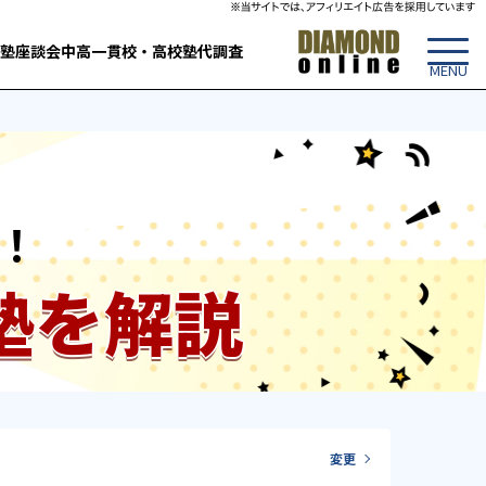
塾
座談会
中高一貫校・高校
塾代調査
！
塾を解説
変更