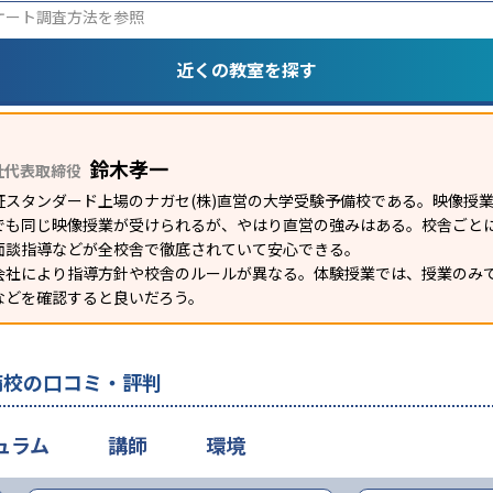
ケート調査方法
を参照
近くの教室を探す
鈴木孝一
社代表取締役
証スタンダード上場のナガセ(株)直営の大学受験予備校である。映像授
でも同じ映像授業が受けられるが、やはり直営の強みはある。校舎ごとに
面談指導などが全校舎で徹底されていて安心できる。
会社により指導方針や校舎のルールが異なる。体験授業では、授業のみ
などを確認すると良いだろう。
備校の口コミ・評判
ュラム
講師
環境