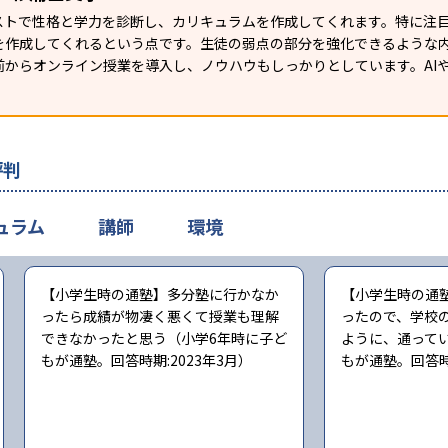
テストで性格と学力を診断し、カリキュラムを作成してくれます。特に注
を作成してくれるという点です。生徒の弱点の部分を強化できるような
からオンライン授業を導入し、ノウハウもしっかりとしています。AIや
評判
ュラム
講師
環境
【小学生時の通塾】多分塾に行かなか
【小学生時の通
ったら成績が物凄く悪くて授業も理解
ったので、学校
できなかったと思う（小学6年時に子ど
ように、通って
もが通塾。回答時期:2023年3月）
もが通塾。回答時期