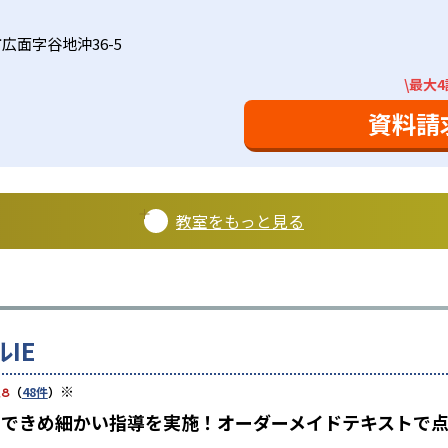
広面字谷地沖36-5
\最大
資料請
教室をもっと見る
IE
※
.8
（
48件
）
担任制できめ細かい指導を実施！オーダーメイドテキスト