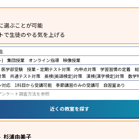
に選ぶことが可能
トで生徒のやる気を上げる
生
)
集団授業
オンライン指導
映像授業
医学部受験
授業・定期テスト対策
内申点対策
学習習慣の定着
総
対策
共通テスト対策
英検(英語検定)対策
漢検(漢字検定)対策
数学
ン対応
1科目から受講可能
季節講習のみの受講可
自習室あり
アンケート調査方法
を参照
近くの教室を探す
杉浦由美子
ー