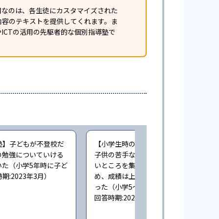
目なのは、各生徒にカスタマイズされた
内容のテキストを提供してくれます。ま
ICTの活用の先駆者的な個別指導塾で
塾】子どもが不登校だ
【小学生時の通塾】個別指導なので、
の勉強についていける
子供の苦手なところ、理解できていな
いた（小学5年時に子ど
いところを集中して教えてもらえたた
:2023年3月）
め、成績は上がったが料金はやや高か
った（小学5〜6年時に子どもが通塾。
回答時期:2023年3月）