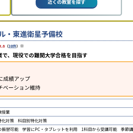
近くの教室を探す
ル・東進衛星予備校
※
3.8
（
38件
）
業で、現役での難関大学合格を目指す
に成績アップ
チベーション維持
像授業
特化対策
科目別特化対策
の振替可能
学習にPC・タブレットを利用
1科目から受講可能
季節