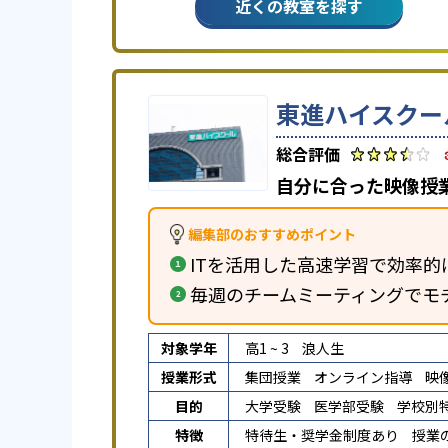
近くの教室を探す
東進ハイスクー
自分に合った映像授
編集部のおすすめポイント
ITを活用した高速学習で効率的
毎週のチームミーティングでモ
対象学年
高1 ~ 3
浪人生
授業形式
集団授業
オンライン指導
映
目的
大学受験
医学部受験
学校別
特徴
特待生・奨学金制度あり
授業