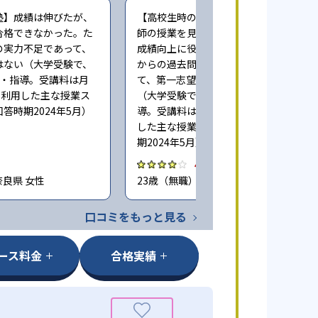
塾】成績は伸びたが、
【高校生時の通塾】映像授業で一流講
合格できなかった。た
師の授業を見続けることができた点は
の実力不足であって、
成績向上に役立った。また、早い時期
はない（大学受験で、
からの過去問演習による指導も相まっ
業・指導。受講料は月
て、第一志望に合格することができた
度。利用した主な授業ス
（大学受験で、週に5回程度授業・指
答時期2024年5月）
導。受講料は月100,000円程度。利用
した主な授業スタイル：映像。回答時
期2024年5月）
4.0
奈良県 女性
23歳（無職） / 神奈川県 男性
口コミをもっと見る
ース料金
合格実績