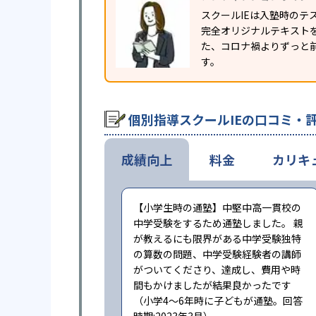
スクールIEは入塾時の
完全オリジナルテキスト
た、コロナ禍よりずっと前
す。
個別指導スクールIEの口コミ・
成績向上
料金
カリキ
【小学生時の通塾】中堅中高一貫校の
中学受験をするため通塾しました。 親
が教えるにも限界がある中学受験独特
の算数の問題、中学受験経験者の講師
がついてくださり、達成し、費用や時
間もかけましたが結果良かったです
（小学4〜6年時に子どもが通塾。回答