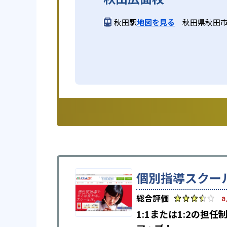
秋田駅
地図を見る
秋田県秋田市
個別指導スクール
3
1:1または1:2の