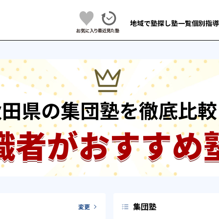
地域で塾探し
塾一覧
個別指導
秋田県の集団塾を徹底比較
識者がおすすめ
集団塾
変更