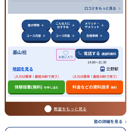
口コミをもっと見る
こんな人に
メリット・
塾の特徴
おすすめ
デメリット
コース内容
コース料金
合格実績
基山校
電話する
通話料無料
14:00〜21:30
地図を見る
立野駅
\入力は簡単！最短30秒で完了/
\入力は簡単！最短30秒で完了/
体験授業(無料)
料金などの資料請求
を申し込む
無料
教室をもっと見る
塾の詳細を見る