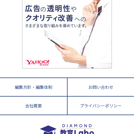
親子で極める家庭学習
滋賀県
令和の大学受験は情報戦！
大学受験塾の選び方
ママテクエグザム
情報Ⅰ、数学が苦手な人注目！最短距離の学力
中学受験に熱心な市区町村ランキング
中国
進化する中高一貫校・高校
アップ法
小学校受験
鳥取県
島根県
岡山県
広島県
山口県
悩み多き「大学受験」相談室
家庭教師
四国
英語・英会話・英検対策
徳島県
香川県
愛媛県
高知県
小学校教師が解説！中学受験のリアル
教育ニュース最前線
九州・沖縄
教育ジャーナリストが徹底解説！ 大学受験の羅
福岡県
佐賀県
長崎県
熊本県
大分県
針盤
宮崎県
鹿児島県
沖縄県
編集方針・編集体制
お問い合わせ
会社概要
プライバシーポリシー