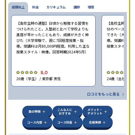
成績向上
料金
カリキュラム
講師
環境
【高校生時の通塾】日頃から勉強する習慣を
【高校生時の通
つけられたこと。入塾前と比べて学校よりも
分のペースで進
進度が早かったこともあり、成績が大きく伸
できた（大学受験
びた（大学受験で、週に7回程度授業・指
導。受講料は月8
導。受講料は月80,000円程度。利用した主な
授業スタイル：映
授業スタイル：映像。回答時期2024年5月）
5.0
5
20歳（学生） / 東京都 男性
24歳（会社員<正
口コミをもっと見る
こんな人に
メリット・
塾の特徴
おすすめ
デメリット
コース内容
コース料金
合格実績