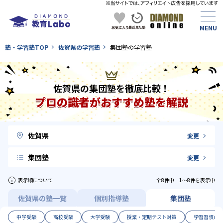
塾・学習塾TOP
佐賀県の学習塾
集団塾の学習塾
佐賀県の集団塾を徹底比較！
プロの識者がおすすめ塾を解説
佐賀県
変更
集団塾
変更
表示順について
全8件中 1〜8件を表示中
佐賀県の塾一覧
個別指導塾
集団塾
中学受験
高校受験
大学受験
授業・定期テスト対策
学習習慣の