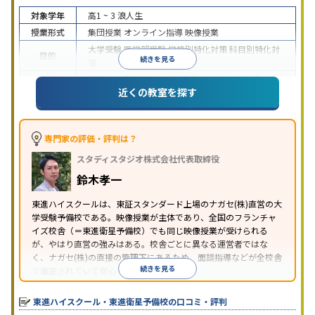
対象学年
高1 ~ 3
浪人生
授業形式
集団授業
オンライン指導
映像授業
大学受験
医学部受験
学校別特化対策
科目別特化対
目的
続きを見る
策
特待生・奨学金制度あり
授業の振替可能
学習に
近くの教室を探す
特徴
PC・タブレットを利用
1科目から受講可能
季節講
習のみの受講可
※2024年6月調査。
大学受験塾・予備校のアンケート調査方法
を参照
専門家の評価・評判は？
スタディスタジオ株式会社代表取締役
鈴木孝一
東進ハイスクールは、東証スタンダード上場のナガセ(株)直営の大
学受験予備校である。映像授業が主体であり、全国のフランチャ
イズ校舎（＝東進衛星予備校）でも同じ映像授業が受けられる
が、やはり直営の強みはある。校舎ごとに異なる運営者ではな
く、ナガセ(株)の直接の管理下にあるため、面談指導などが全校舎
続きを見る
で徹底されていて安心できる。
東進衛星予備校は、運営会社により指導方針や校舎のルールが異
なる。体験授業では、授業のみで判断するのではなく、担当者や
東進ハイスクール・東進衛星予備校の口コミ・評判
校舎雰囲気、校舎での合格実績などを確認すると良いだろう。