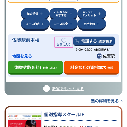
いる。
こんな人に
メリット・
塾の特徴
おすすめ
デメリット
コース内容
コース料金
合格実績
佐賀駅前本校
電話する
通話料無料
9:00～22:00（土日祝含む）
地図を見る
佐賀駅
体験授業(無料)
料金などの資料請求
を申し込む
無料
教室をもっと見る
塾の詳細を見る
個別指導スクールIE