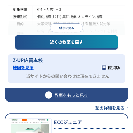
対象学年
中1 ~ 3
高1 ~ 3
授業形式
個別指導(1対1)
集団授業
オンライン指導
目的
大学受験
授業・定期テスト対策
推薦入試対策
続きを見る
中高一貫校生に対応
学習にPC・タブレットを利用
特徴
オンライン対応
近くの教室を探す
Z-UP佐賀本校
地図を見る
佐賀駅
当サイトからの問い合わせは現在できません
教室をもっと見る
塾の詳細を見る
ECCジュニア