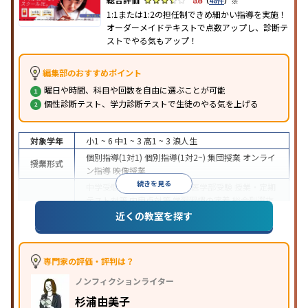
※
3.8
（
48件
）
1:1または1:2の担任制できめ細かい指導を実施！
オーダーメイドテキストで点数アップし、診断テ
ストでやる気もアップ！
編集部のおすすめポイント
曜日や時間、科目や回数を自由に選ぶことが可能
個性診断テスト、学力診断テストで生徒のやる気を上げる
対象学年
小1 ~ 6
中1 ~ 3
高1 ~ 3
浪人生
個別指導(1対1)
個別指導(1対2~)
集団授業
オンライ
授業形式
ン指導
映像授業
続きを見る
中学受験
高校受験
大学受験
医学部受験
授業・定期
テスト対策
内申点対策
学習習慣の定着
総合型選抜
(旧AO)対策
推薦入試対策
学校別特化対策
国公立大
近くの教室を探す
目的
対策
私大対策
共通テスト対策
英検(英語検定)対策
漢検(漢字検定)対策
数学特化対策
その他科目別特化
対策
専門家の評価・評判は？
中高一貫校生に対応
オンライン対応
1科目から受講
特徴
ノンフィクションライター
可能
季節講習のみの受講可
自習室あり
※2023年3月調査。
小学校高学年の個別指導塾アンケート調査方法
を参
杉浦由美子