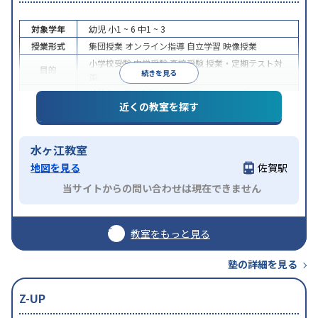
対象学年
幼児
小1 ~ 6
中1 ~ 3
授業形式
集団授業
オンライン指導
自立学習
映像授業
小学校受験
中学受験
高校受験
授業・定期テスト対
目的
続きを見る
策
特待生・奨学金制度あり
学習にPC・タブレットを
特徴
近くの教室を探す
利用
オンライン対応
水ヶ江教室
地図を見る
佐賀駅
当サイトからの問い合わせは現在できません
教室をもっと見る
塾の詳細を見る
Z-UP