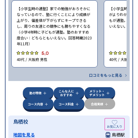
【小学生時の通塾】家での勉強がおろそかに
【小学生時の通
なっているので、塾に行くことにより成績が
がよりわかるよう
上がり、偏差値が下がらずにキープできる
もが通塾。塾の
し、周りの友達との競争にも勝ちやすくなる
いえない。回答時期
（小学4年時に子どもが通塾。塾のおすすめ
度合い：どちらともいえない。回答時期2023
年11月）
5.0
4
40代 / 大阪府 男性
40代 / 大阪府 男
口コミをもっと見る
こんな人に
メリット・
塾の特徴
おすすめ
デメリット
コース内容
コース料金
合格実績
鳥栖校
地図を見る
鳥栖駅