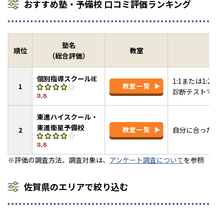
おすすめ塾・予備校 口コミ評価ランキング
塾名
順位
教室
（総合評価）
個別指導スクールIE
1:1または1
1
教室一覧
診断テストで
3.8
東進ハイスクール・
東進衛星予備校
2
教室一覧
自分に合った
3.8
※評価の調査方法、調査対象は、
アンケート調査について
を参照
佐賀県のエリアで絞り込む