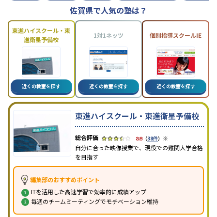
佐賀県で人気の塾は？
東進ハイスクール・東
1対1ネッツ
個別指導スクールIE
進衛星予備校
近くの教室を探す
近くの教室を探す
近くの教室を探す
東進ハイスクール・東進衛星予備校
※
3.8
（
38件
）
自分に合った映像授業で、現役での難関大学合格
を目指す
編集部のおすすめポイント
ITを活用した高速学習で効率的に成績アップ
毎週のチームミーティングでモチベーション維持