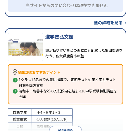
当サイトからの問い合わせは現在できません
塾の詳細を見る
進学塾弘文館
部活動や習い事との両立にも配慮した集団指導を
行う、佐賀県鹿島市の塾
編集部のおすすめポイント
1クラス12名までの集団指導で、定期テスト対策と実力テスト
対策を両方実施
清和中・龍谷中などの入試傾向を踏まえた中学受験特別講座を
開講
対象学年
小4 ~ 6
中1 ~ 3
授業形式
少人数制(10人以下)
目的
高校受験
続きを見る