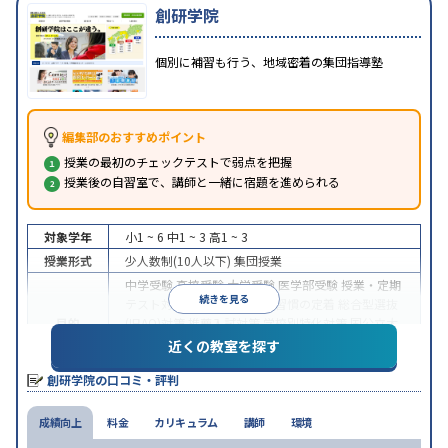
創研学院
個別に補習も行う、地域密着の集団指導塾
編集部のおすすめポイント
授業の最初のチェックテストで弱点を把握
授業後の自習室で、講師と一緒に宿題を進められる
対象学年
小1 ~ 6
中1 ~ 3
高1 ~ 3
授業形式
少人数制(10人以下)
集団授業
中学受験
高校受験
大学受験
医学部受験
授業・定期
続きを見る
テスト対策
内申点対策
学習習慣の定着
総合型選抜
目的
(旧AO)対策
推薦入試対策
学校別特化対策
国公立大
対策
私大対策
共通テスト対策
英検(英語検定)対策
近くの教室を探す
漢検(漢字検定)対策
英語・英会話特化対策
創研学院の口コミ・評判
中高一貫校生に対応
1科目から受講可能
季節講習の
特徴
みの受講可
自習室あり
成績向上
料金
カリキュラム
講師
環境
※2023年10月調査。
小学校高学年の集団塾アンケート調査方法
を参照