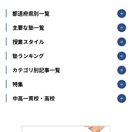
都道府県別一覧
北海道・東北
主要な塾一覧
北海道
青森県
岩手県
宮城県
秋田県
【掲載塾一覧を見る】
授業スタイル
山形県
福島県
臨海セミナー
関東
個別指導
塾ランキング
東京個別指導学院
東京都
神奈川県
埼玉県
千葉県
茨城県
集団授業
個別指導塾TOMAS
栃木県
群馬県
中学受験ランキング
カテゴリ別記事一覧
オンライン指導
明光義塾
大学受験ランキング
北陸
映像授業
ナビ個別指導学院
中学受験
特集
新潟県
富山県
石川県
福井県
個別教室のトライ
高校受験
東進ハイスクール
中部
開成番長直伝！子どもの受験を成功させる方法
中高一貫校・高校
大学受験
武田塾
愛知県
静岡県
岐阜県
三重県
長野県
令和時代の失敗しない塾選び
資格取得・学び直し
山梨県
2020年代の教育
中学入試最前線
教育費・塾代
中学受験最前線
近畿
てら先生の教育業界基本メソッド
座談会
大学入試改革
大阪府
運動と遊びを考える
兵庫県
京都府
奈良県
和歌山県
教育全般