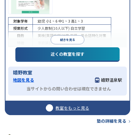
対象学年
幼児
小1 ~ 6
中1 ~ 3
高1 ~ 3
授業形式
少人数制(10人以下)
自立学習
目的
英検(英語検定)対策
英語・英会話特化対策
続きを見る
特徴
季節講習のみの受講可
近くの教室を探す
嬉野教室
地図を見る
嬉野温泉駅
当サイトからの問い合わせは現在できません
教室をもっと見る
塾の詳細を見る