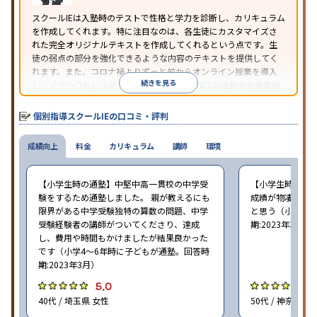
照
スクールIEは入塾時のテストで性格と学力を診断し、カリキュラム
を作成してくれます。特に注目なのは、各生徒にカスタマイズさ
れた完全オリジナルテキストを作成してくれるという点です。生
徒の弱点の部分を強化できるような内容のテキストを提供してく
れます。また、コロナ禍よりずっと前からオンライン授業を導入
続きを見る
し、ノウハウもしっかりとしています。AIやICTの活用の先駆者的
な個別指導塾です。
個別指導スクールIEの口コミ・評判
成績向上
料金
カリキュラム
講師
環境
【小学生時の通塾】中堅中高一貫校の中学受
【小学生時の通
験をするため通塾しました。 親が教えるにも
成績が物凄く悪
限界がある中学受験独特の算数の問題、中学
と思う（小学6年
受験経験者の講師がついてくださり、達成
期:2023年3月）
し、費用や時間もかけましたが結果良かった
です（小学4〜6年時に子どもが通塾。回答時
期:2023年3月）
5.0
4
40代 / 埼玉県 女性
50代 / 神奈川県