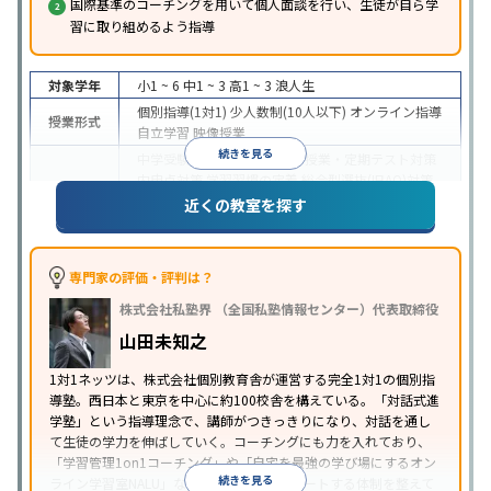
国際基準のコーチングを用いて個人面談を行い、生徒が自ら学
習に取り組めるよう指導
対象学年
小1 ~ 6
中1 ~ 3
高1 ~ 3
浪人生
個別指導(1対1)
少人数制(10人以下)
オンライン指導
授業形式
自立学習
映像授業
続きを見る
中学受験
高校受験
大学受験
授業・定期テスト対策
内申点対策
学習習慣の定着
総合型選抜(旧AO)対策
目的
推薦入試対策
学校別特化対策
国公立大対策
私大対
近くの教室を探す
策
共通テスト対策
英検(英語検定)対策
数学特化対
策
英語・英会話特化対策
その他科目別特化対策
中高一貫校生に対応
授業の振替可能
学習にPC・タ
専門家の評価・評判は？
特徴
ブレットを利用
オンライン対応
1科目から受講可能
株式会社私塾界 （全国私塾情報センター）代表取締役
季節講習のみの受講可
自習室あり
山田未知之
1対1ネッツは、株式会社個別教育舎が運営する完全1対1の個別指
導塾。西日本と東京を中心に約100校舎を構えている。「対話式進
学塾」という指導理念で、講師がつきっきりになり、対話を通し
て生徒の学力を伸ばしていく。コーチングにも力を入れており、
「学習管理1on1コーチング」や「自宅を最強の学び場にするオン
続きを見る
ライン学習室NALU」など、自宅学習もサポートする体制を整えて