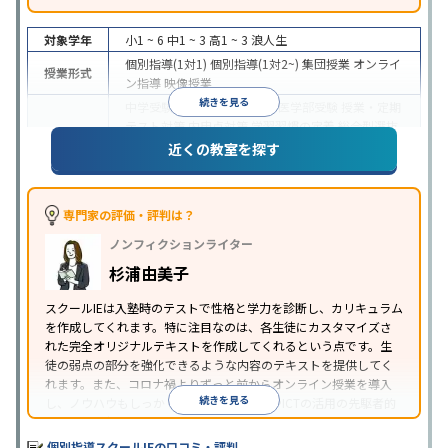
対象学年
小1 ~ 6
中1 ~ 3
高1 ~ 3
浪人生
個別指導(1対1)
個別指導(1対2~)
集団授業
オンライ
授業形式
ン指導
映像授業
続きを見る
中学受験
高校受験
大学受験
医学部受験
授業・定期
テスト対策
内申点対策
学習習慣の定着
総合型選抜
(旧AO)対策
推薦入試対策
学校別特化対策
国公立大
近くの教室を探す
目的
対策
私大対策
共通テスト対策
英検(英語検定)対策
漢検(漢字検定)対策
数学特化対策
その他科目別特化
対策
専門家の評価・評判は？
中高一貫校生に対応
オンライン対応
1科目から受講
特徴
ノンフィクションライター
可能
季節講習のみの受講可
自習室あり
※2023年3月調査。
小学校高学年の個別指導塾アンケート調査方法
を参
杉浦由美子
照
スクールIEは入塾時のテストで性格と学力を診断し、カリキュラム
を作成してくれます。特に注目なのは、各生徒にカスタマイズさ
れた完全オリジナルテキストを作成してくれるという点です。生
徒の弱点の部分を強化できるような内容のテキストを提供してく
れます。また、コロナ禍よりずっと前からオンライン授業を導入
続きを見る
し、ノウハウもしっかりとしています。AIやICTの活用の先駆者的
な個別指導塾です。
個別指導スクールIEの口コミ・評判