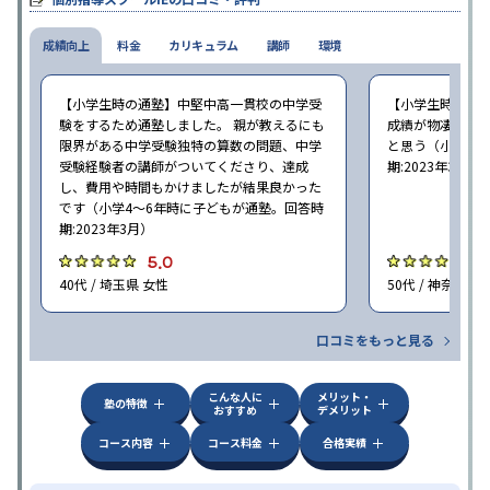
成績向上
料金
カリキュラム
講師
環境
【小学生時の通塾】中堅中高一貫校の中学受
【小学生時の通
験をするため通塾しました。 親が教えるにも
成績が物凄く悪
限界がある中学受験独特の算数の問題、中学
と思う（小学6年
受験経験者の講師がついてくださり、達成
期:2023年3月）
し、費用や時間もかけましたが結果良かった
です（小学4〜6年時に子どもが通塾。回答時
期:2023年3月）
5.0
4
40代 / 埼玉県 女性
50代 / 神奈川県
口コミをもっと見る
こんな人に
メリット・
塾の特徴
おすすめ
デメリット
コース内容
コース料金
合格実績