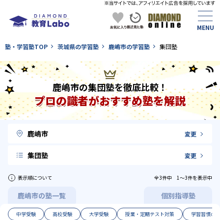
塾・学習塾TOP
茨城県の学習塾
鹿嶋市の学習塾
集団塾
鹿嶋市の集団塾を徹底比較！
プロの識者がおすすめ塾を解説
鹿嶋市
変更
集団塾
変更
表示順について
全3件中 1〜3件を表示中
鹿嶋市の塾一覧
個別指導塾
中学受験
高校受験
大学受験
授業・定期テスト対策
学習習慣の