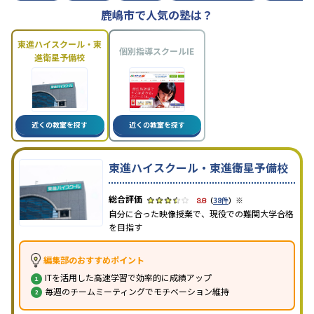
鹿嶋市で人気の塾は？
東進ハイスクール・東
個別指導スクールIE
進衛星予備校
近くの教室を探す
近くの教室を探す
東進ハイスクール・東進衛星予備校
※
3.8
（
38件
）
自分に合った映像授業で、現役での難関大学合格
を目指す
編集部のおすすめポイント
ITを活用した高速学習で効率的に成績アップ
毎週のチームミーティングでモチベーション維持