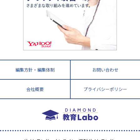
悩み多き「大学受験」相談室
家庭教師
四国
英語・英会話・英検対策
徳島県
香川県
愛媛県
高知県
小学校教師が解説！中学受験のリアル
教育ニュース最前線
九州・沖縄
教育ジャーナリストが徹底解説！ 大学受験の羅
福岡県
佐賀県
長崎県
熊本県
大分県
針盤
宮崎県
鹿児島県
沖縄県
編集方針・編集体制
お問い合わせ
会社概要
プライバシーポリシー