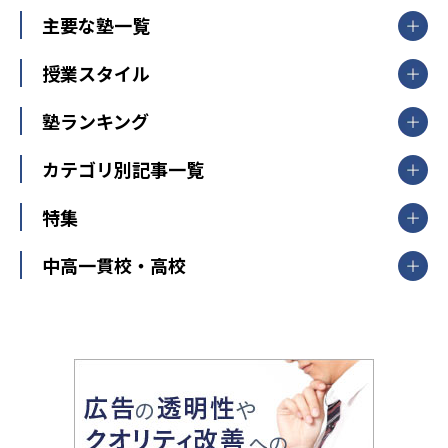
北海道・東北
主要な塾一覧
北海道
青森県
岩手県
宮城県
秋田県
【掲載塾一覧を見る】
授業スタイル
山形県
福島県
臨海セミナー
関東
個別指導
塾ランキング
東京個別指導学院
東京都
神奈川県
埼玉県
千葉県
茨城県
集団授業
個別指導塾TOMAS
栃木県
群馬県
中学受験ランキング
カテゴリ別記事一覧
オンライン指導
明光義塾
大学受験ランキング
北陸
映像授業
ナビ個別指導学院
中学受験
特集
新潟県
富山県
石川県
福井県
個別教室のトライ
高校受験
東進ハイスクール
中部
開成番長直伝！子どもの受験を成功させる方法
中高一貫校・高校
大学受験
武田塾
愛知県
静岡県
岐阜県
三重県
長野県
令和時代の失敗しない塾選び
資格取得・学び直し
山梨県
2020年代の教育
中学入試最前線
教育費・塾代
中学受験最前線
近畿
てら先生の教育業界基本メソッド
座談会
大学入試改革
大阪府
運動と遊びを考える
兵庫県
京都府
奈良県
和歌山県
教育全般
親子で極める家庭学習
滋賀県
令和の大学受験は情報戦！
大学受験塾の選び方
ママテクエグザム
情報Ⅰ、数学が苦手な人注目！最短距離の学力
中学受験に熱心な市区町村ランキング
中国
進化する中高一貫校・高校
アップ法
小学校受験
鳥取県
島根県
岡山県
広島県
山口県