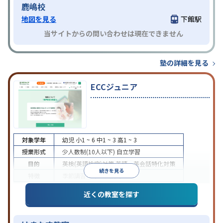
鹿嶋校
地図を見る
下館駅
当サイトからの問い合わせは現在できません
塾の詳細を見る
ECCジュニア
対象学年
幼児
小1 ~ 6
中1 ~ 3
高1 ~ 3
授業形式
少人数制(10人以下)
自立学習
目的
英検(英語検定)対策
英語・英会話特化対策
続きを見る
特徴
季節講習のみの受講可
近くの教室を探す