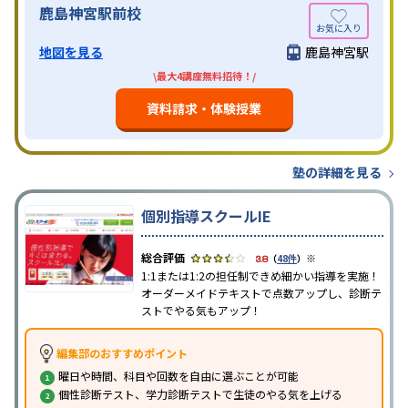
鹿島神宮駅前校
地図を見る
鹿島神宮駅
\最大4講座無料招待！/
資料請求・体験授業
塾の詳細を見る
個別指導スクールIE
※
3.8
（
48件
）
1:1または1:2の担任制できめ細かい指導を実施！
オーダーメイドテキストで点数アップし、診断テ
ストでやる気もアップ！
編集部のおすすめポイント
曜日や時間、科目や回数を自由に選ぶことが可能
個性診断テスト、学力診断テストで生徒のやる気を上げる