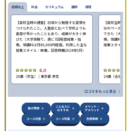
成績向上
料金
カリキュラム
講師
環境
【高校生時の通塾】日頃から勉強する習慣を
【高校生時の通
つけられたこと。入塾前と比べて学校よりも
分のペースで進
進度が早かったこともあり、成績が大きく伸
できた（大学受験
びた（大学受験で、週に7回程度授業・指
導。受講料は月8
導。受講料は月80,000円程度。利用した主な
授業スタイル：映
授業スタイル：映像。回答時期2024年5月）
5.0
5
20歳（学生） / 東京都 男性
24歳（会社員<正
口コミをもっと見る
こんな人に
メリット・
塾の特徴
おすすめ
デメリット
コース内容
コース料金
合格実績