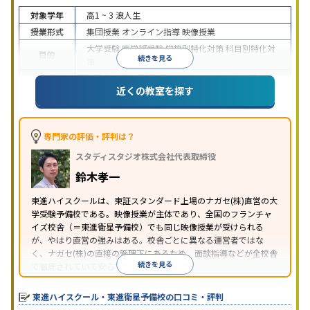
対象学年
高1 ~ 3
浪人生
授業形式
集団授業
オンライン指導
映像授業
大学受験
医学部受験
学校別特化対策
科目別特化対
目的
続きを見る
策
特待生・奨学金制度あり
授業の振替可能
学習に
近くの教室を探す
特徴
PC・タブレットを利用
1科目から受講可能
季節講
習のみの受講可
※2024年6月調査。
大学受験塾・予備校のアンケート調査方法
を参照
専門家の評価・評判は？
スタディスタジオ株式会社代表取締役
鈴木孝一
東進ハイスクールは、東証スタンダード上場のナガセ(株)直営の大
学受験予備校である。映像授業が主体であり、全国のフランチャ
イズ校舎（＝東進衛星予備校）でも同じ映像授業が受けられる
が、やはり直営の強みはある。校舎ごとに異なる運営者ではな
く、ナガセ(株)の直接の管理下にあるため、面談指導などが全校舎
続きを見る
で徹底されていて安心できる。
東進衛星予備校は、運営会社により指導方針や校舎のルールが異
なる。体験授業では、授業のみで判断するのではなく、担当者や
東進ハイスクール・東進衛星予備校の口コミ・評判
校舎雰囲気、校舎での合格実績などを確認すると良いだろう。