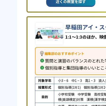
近くの教室を探す
早稲田アイ・ス
1:1～1:3のほか
編集部のおすすめポイント
質問と演習のバランスのとれた
個別指導と集団指導のいいとこ
対象学年
小3 ~ 6
中1 ~ 3
高1 ~ 3
浪人
授業形式
個別指導(1対1)
個別指導(1対2~
小学校受験
中学受験
高校受
目的
検(英語検定)対策
漢検(漢字検