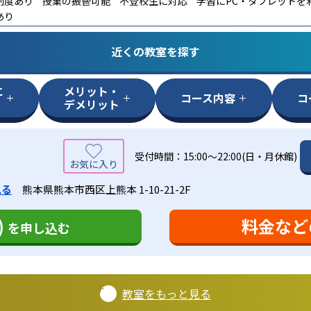
制度あり
授業の振替可能
不登校生に対応
学習にPC・タブレットを
あり
近くの教室を探す
に
メリット・
コース内容
コ
デメリット
受付時間：15:00～22:00(日・月休館)
見る
熊本県熊本市西区上熊本 1-10-21-2F
)
料金など
を申し込む
教室をもっと見る