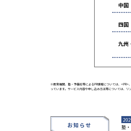
中国
四国
九州
※教育機関、塾・予備校等によるPR情報については、<PR>、
っています。サービス内容や申し込み方法等については、リ
202
お知らせ
塾・