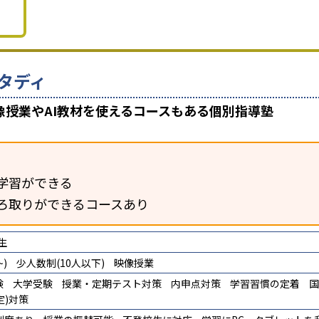
タディ
、映像授業やAI教材を使えるコースもある個別指導塾
学習ができる
ろ取りができるコースあり
生
)
少人数制(10人以下)
映像授業
験
大学受験
授業・定期テスト対策
内申点対策
学習習慣の定着
国
定)対策