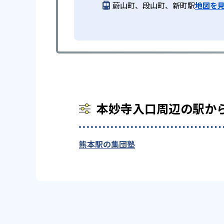
蔚山町、段山町、新町駅
地図を
本妙寺入口周辺の駅か
熊本駅の集団塾