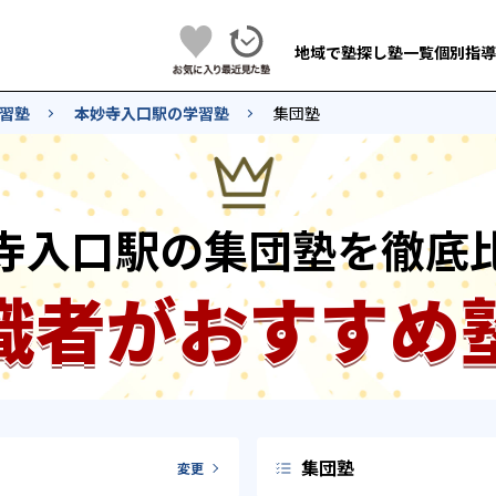
地域で塾探し
塾一覧
個別指導
習塾
本妙寺入口駅の学習塾
集団塾
寺入口駅の集団塾を徹底
識者がおすすめ
集団塾
変更