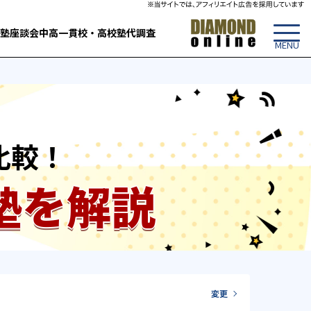
塾
座談会
中高一貫校・高校
塾代調査
比較！
塾を解説
変更