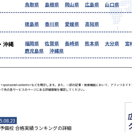
鳥取県
島根県
岡山県
広島県
山口県
徳島県
香川県
愛媛県
高知県
福岡県
佐賀県
長崎県
熊本県
大分県
宮
・沖縄
鹿児島県
沖縄県
<sponsored contents>などを明示します。また、一部の記事・検索機能において、アフィリ
ンク先の各サービスのページにある詳細情報を確認してください。
5.08.23
予備校 合格実績ランキングの詳細