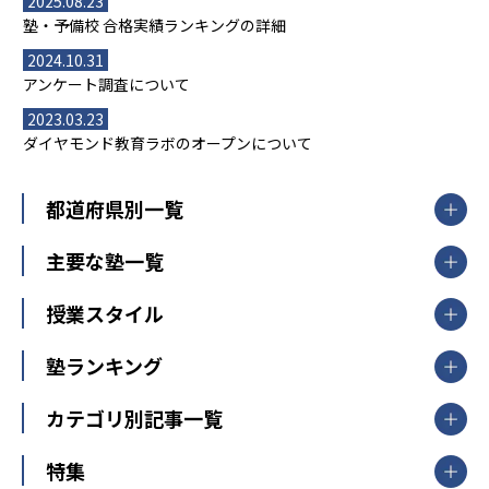
2025.08.23
塾・予備校 合格実績ランキングの詳細
2024.10.31
アンケート調査について
2023.03.23
ダイヤモンド教育ラボのオープンについて
都道府県別一覧
北海道・東北
主要な塾一覧
北海道
青森県
岩手県
宮城県
秋田県
【掲載塾一覧を見る】
授業スタイル
山形県
福島県
臨海セミナー
関東
個別指導
塾ランキング
東京個別指導学院
東京都
神奈川県
埼玉県
千葉県
茨城県
集団授業
個別指導塾TOMAS
栃木県
群馬県
中学受験ランキング
カテゴリ別記事一覧
オンライン指導
明光義塾
大学受験ランキング
北陸
映像授業
ナビ個別指導学院
中学受験
特集
新潟県
富山県
石川県
福井県
個別教室のトライ