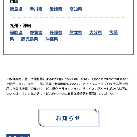
四国
徳島県
香川県
愛媛県
高知県
九州・沖縄
福岡県
佐賀県
長崎県
熊本県
大分県
宮崎
県
鹿児島県
沖縄県
※教育機関、塾・予備校等によるPR情報については、<PR>、<sponsored contents>など
を明示します。また、一部の記事・検索機能において、アフィリエイトプログラム等を利
用した提携機関・企業のサービス紹介を行っています。サービス内容や申し込み方法等に
ついては、リンク先の各サービスのページにある詳細情報を確認してください。
お知らせ