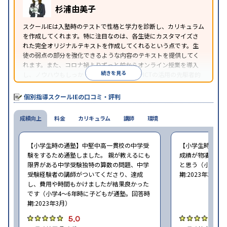
※2023年3月調査。
小学校高学年の個別指導塾アンケート調査方法
を参
杉浦由美子
照
スクールIEは入塾時のテストで性格と学力を診断し、カリキュラム
を作成してくれます。特に注目なのは、各生徒にカスタマイズさ
れた完全オリジナルテキストを作成してくれるという点です。生
徒の弱点の部分を強化できるような内容のテキストを提供してく
れます。また、コロナ禍よりずっと前からオンライン授業を導入
続きを見る
し、ノウハウもしっかりとしています。AIやICTの活用の先駆者的
な個別指導塾です。
個別指導スクールIEの口コミ・評判
成績向上
料金
カリキュラム
講師
環境
【小学生時の通塾】中堅中高一貫校の中学受
【小学生時の通
験をするため通塾しました。 親が教えるにも
成績が物凄く悪
限界がある中学受験独特の算数の問題、中学
と思う（小学6年
受験経験者の講師がついてくださり、達成
期:2023年3月）
し、費用や時間もかけましたが結果良かった
です（小学4〜6年時に子どもが通塾。回答時
期:2023年3月）
5.0
4