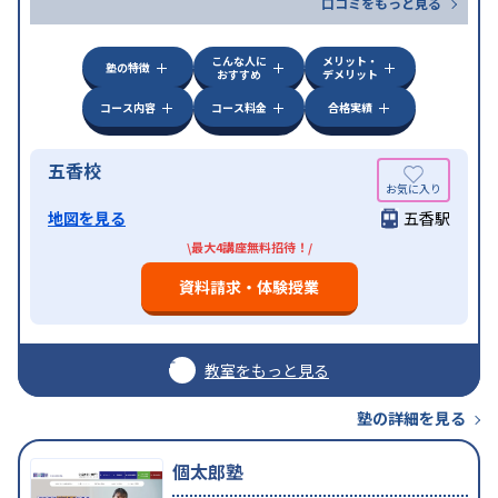
口コミをもっと見る
こんな人に
メリット・
塾の特徴
おすすめ
デメリット
コース内容
コース料金
合格実績
五香校
地図を見る
五香駅
\最大4講座無料招待！/
資料請求・体験授業
教室をもっと見る
塾の詳細を見る
個太郎塾