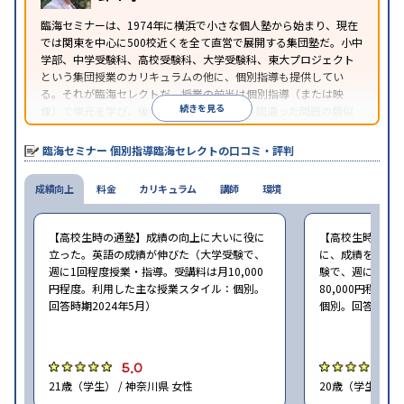
臨海セミナーは、1974年に横浜で小さな個人塾から始まり、現在
では関東を中心に500校近くを全て直営で展開する集団塾だ。小中
学部、中学受験科、高校受験科、大学受験科、東大プロジェクト
という集団授業のカリキュラムの他に、個別指導も提供してい
る。それが臨海セレクトだ。授業の前半は個別指導（または映
続きを見る
像）で単元を学び、後半は問題演習を行う。間違った問題の類似
問題を解き、全て正解したらその日の授業が終了するというスタ
イルの個別指導だ。
臨海セミナー 個別指導臨海セレクトの口コミ・評判
成績向上
料金
カリキュラム
講師
環境
【高校生時の通塾】成績の向上に大いに役に
【高校生時の通
立った。英語の成績が伸びた（大学受験で、
に、成績をアッ
週に1回程度授業・指導。受講料は月10,000
験で、週に2回程
円程度。利用した主な授業スタイル：個別。
80,000円程
回答時期2024年5月）
個別。回答時期20
5.0
4
21歳（学生） / 神奈川県 女性
20歳（学生） /