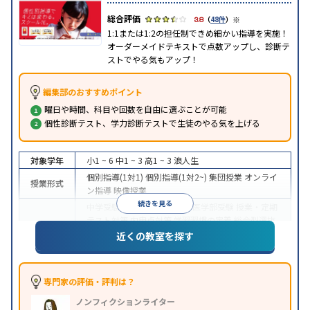
※
3.8
（
48件
）
1:1または1:2の担任制できめ細かい指導を実施！
オーダーメイドテキストで点数アップし、診断テ
ストでやる気もアップ！
編集部のおすすめポイント
曜日や時間、科目や回数を自由に選ぶことが可能
個性診断テスト、学力診断テストで生徒のやる気を上げる
対象学年
小1 ~ 6
中1 ~ 3
高1 ~ 3
浪人生
個別指導(1対1)
個別指導(1対2~)
集団授業
オンライ
授業形式
ン指導
映像授業
続きを見る
中学受験
高校受験
大学受験
医学部受験
授業・定期
テスト対策
内申点対策
学習習慣の定着
総合型選抜
(旧AO)対策
推薦入試対策
学校別特化対策
国公立大
近くの教室を探す
目的
対策
私大対策
共通テスト対策
英検(英語検定)対策
漢検(漢字検定)対策
数学特化対策
その他科目別特化
対策
専門家の評価・評判は？
中高一貫校生に対応
オンライン対応
1科目から受講
特徴
ノンフィクションライター
可能
季節講習のみの受講可
自習室あり