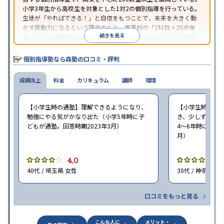
小学3年生から高校生を対象とした1対2の個別指導を行っている。
生徒が「やればできる！」と自信をもつことで、未来を大きく動
かす原動力になるという理念のもと、業界初の「1科目＋20点保
続きを見る
証」という成績保証制度を採用。同社が開発したオリジナル教材
「フォレスタシリーズ」は全国各地の学習塾でも採用されてい
る。
個別指導塾なら森塾の口コミ・評判
成績向上
料金
カリキュラム
講師
環境
【小学生時の通塾】理解できるようになり、
【小学生時の通
勉強にやる気がかなり出た（小学5年時に子
き、少しずつ成
どもが通塾。回答時期2023年3月）
4〜6年時に子ど
月）
4.0
4
40代 / 埼玉県 女性
30代 / 神奈川県
口コミをもっと見る
こんな人に
メリット・