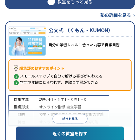
教室をもっと見る
塾の詳細を見る
公文式 （くもん・KUMON）
自分の学習レベルに合った内容で自学自習
編集部のおすすめポイント
スモールステップで自分で解ける喜びが味わえる
学年や年齢にとらわれず、先取り学習ができる
対象学年
幼児
小1 ~ 6
中1 ~ 3
高1 ~ 3
授業形式
オンライン指導
自立学習
目的
授業・定期テスト対策
学習習慣の定着
続きを見る
特徴
オンライン対応
1科目から受講可能
近くの教室を探す