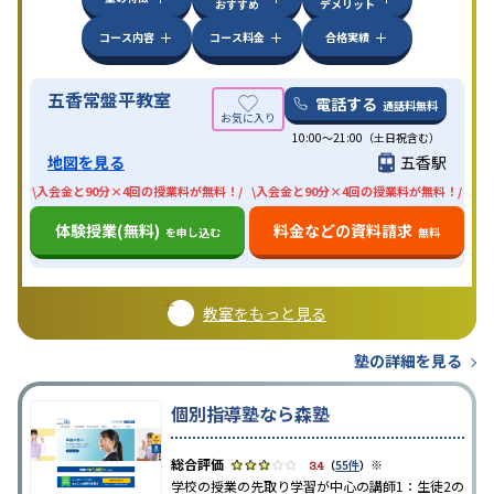
おすすめ
デメリット
コース内容
コース料金
合格実績
五香常盤平教室
電話する
通話料無料
10:00〜21:00（土日祝含む）
地図を見る
五香駅
\入会金と90分×4回の授業料が無料！/
\入会金と90分×4回の授業料が無料！/
体験授業(無料)
料金などの資料請求
を申し込む
無料
教室をもっと見る
塾の詳細を見る
個別指導塾なら森塾
※
3.4
（
55件
）
学校の授業の先取り学習が中心の講師1：生徒2の