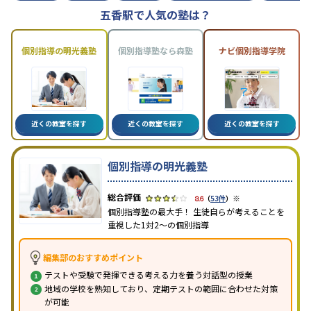
五香駅で人気の塾は？
個別指導の明光義塾
個別指導塾なら森塾
ナビ個別指導学院
近くの教室を探す
近くの教室を探す
近くの教室を探す
個別指導の明光義塾
※
3.6
（
53件
）
個別指導塾の最大手！ 生徒自らが考えることを
重視した1対2〜の個別指導
編集部のおすすめポイント
テストや受験で発揮できる考える力を養う対話型の授業
地域の学校を熟知しており、定期テストの範囲に合わせた対策
が可能