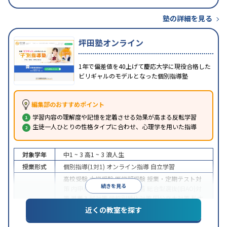
塾の詳細を見る
坪田塾オンライン
1年で偏差値を40上げて慶応大学に現役合格した
ビリギャルのモデルとなった個別指導塾
編集部のおすすめポイント
学習内容の理解度や記憶を定着させる効果が高まる反転学習
生徒一人ひとりの性格タイプに合わせ、心理学を用いた指導
対象学年
中1 ~ 3
高1 ~ 3
浪人生
授業形式
個別指導(1対1)
オンライン指導
自立学習
高校受験
大学受験
医学部受験
授業・定期テスト対
続きを見る
策
内申点対策
学習習慣の定着
総合型選抜(旧AO)対
策
推薦入試対策
学校別特化対策
国公立大対策
私大
目的
対策
共通テスト対策
英検(英語検定)対策
漢検(漢字
近くの教室を探す
検定)対策
数学特化対策
英語・英会話特化対策
その
他科目別特化対策