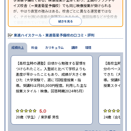
イズ校舎（＝東進衛星予備校）でも同じ映像授業が受けられる
が、やはり直営の強みはある。校舎ごとに異なる運営者ではな
く、ナガセ(株)の直接の管理下にあるため、面談指導などが全校舎
続きを見る
で徹底されていて安心できる。
東進衛星予備校は、運営会社により指導方針や校舎のルールが異
なる。体験授業では、授業のみで判断するのではなく、担当者や
東進ハイスクール・東進衛星予備校の口コミ・評判
校舎雰囲気、校舎での合格実績などを確認すると良いだろう。
成績向上
料金
カリキュラム
講師
環境
【高校生時の通塾】日頃から勉強する習慣を
【高校生時の通
つけられたこと。入塾前と比べて学校よりも
分のペースで進
進度が早かったこともあり、成績が大きく伸
できた（大学受験
びた（大学受験で、週に7回程度授業・指
導。受講料は月8
導。受講料は月80,000円程度。利用した主な
授業スタイル：映
授業スタイル：映像。回答時期2024年5月）
5.0
5
20歳（学生） / 東京都 男性
24歳（会社員<正