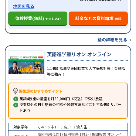
地図を見る
体験授業(無料)
料金などの資料請求
を申し込む
無料
塾の詳細を見る
英語進学塾リオン オンライン
1:1個別指導や集団授業で大学受験対策！英語指
導に強み！
編集部のおすすめポイント
英語4技能の講座を月33,000円（税込）で受け放題
授業以外の日も宿題の相談や勉強方法などに対する個別サポー
トあり
対象学年
小4 ~ 6
中1 ~ 3
高1 ~ 3
浪人生
個別指導(1対1)
個別指導(1対2~)
集団授業
オンライ