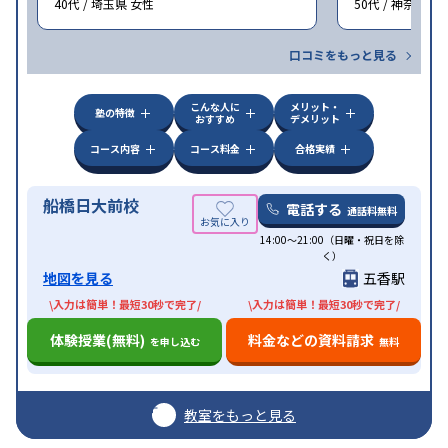
40代 / 埼玉県 女性
50代 / 神奈川県
口コミをもっと見る
こんな人に
メリット・
塾の特徴
おすすめ
デメリット
コース内容
コース料金
合格実績
船橋日大前校
電話する
通話料無料
14:00〜21:00（日曜・祝日を除
く）
地図を見る
五香駅
\入力は簡単！最短30秒で完了/
\入力は簡単！最短30秒で完了/
体験授業(無料)
料金などの資料請求
を申し込む
無料
教室をもっと見る