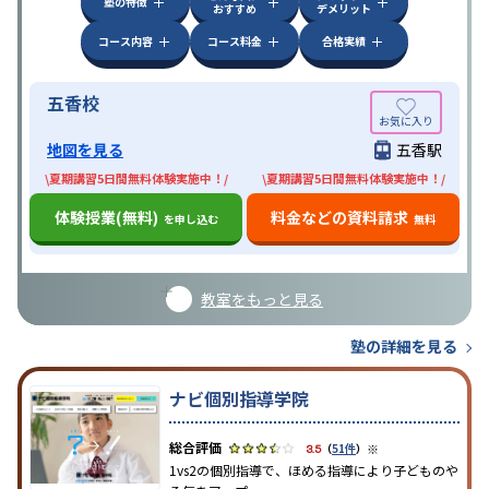
塾の特徴
おすすめ
デメリット
コース内容
コース料金
合格実績
五香校
地図を見る
五香駅
\夏期講習5日間無料体験実施中！/
\夏期講習5日間無料体験実施中！/
体験授業(無料)
料金などの資料請求
を申し込む
無料
教室をもっと見る
塾の詳細を見る
ナビ個別指導学院
※
3.5
（
51件
）
1vs2の個別指導で、ほめる指導により子どものや