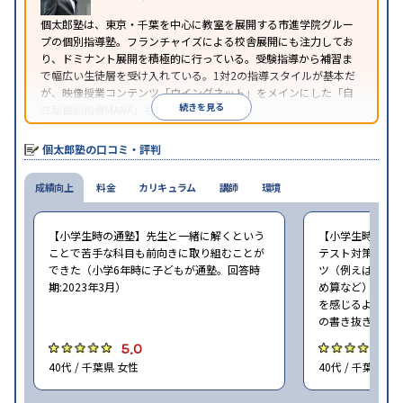
※2023年3月調査。
小学校高学年の個別指導塾アンケート調査方法
を参
個太郎塾は、東京・千葉を中心に教室を展開する市進学院グルー
照
プの個別指導塾。フランチャイズによる校舎展開にも注力してお
り、ドミナント展開を積極的に行っている。受験指導から補習ま
で幅広い生徒層を受け入れている。1対2の指導スタイルが基本だ
が、映像授業コンテンツ「ウイングネット」をメインにした「自
続きを見る
立型個別指導MANA」も選択できる。
個太郎塾の口コミ・評判
成績向上
料金
カリキュラム
講師
環境
【小学生時の通塾】先生と一緒に解くという
【小学生時の通
ことで苦手な科目も前向きに取り組むことが
テスト対策はし
できた（小学6年時に子どもが通塾。回答時
ツ（例えば国語
期:2023年3月）
め算など）を習
を感じるように
の書き抜きのコ
5.0
4
40代 / 千葉県 女性
40代 / 千葉県 女