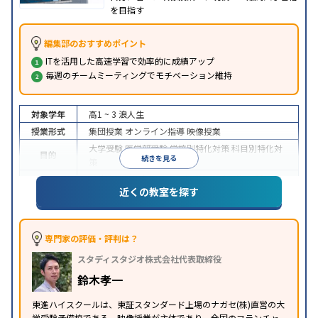
を目指す
編集部のおすすめポイント
ITを活用した高速学習で効率的に成績アップ
毎週のチームミーティングでモチベーション維持
対象学年
高1 ~ 3
浪人生
授業形式
集団授業
オンライン指導
映像授業
大学受験
医学部受験
学校別特化対策
科目別特化対
目的
続きを見る
策
特待生・奨学金制度あり
授業の振替可能
学習に
近くの教室を探す
特徴
PC・タブレットを利用
1科目から受講可能
季節講
習のみの受講可
※2024年6月調査。
大学受験塾・予備校のアンケート調査方法
を参照
専門家の評価・評判は？
スタディスタジオ株式会社代表取締役
鈴木孝一
東進ハイスクールは、東証スタンダード上場のナガセ(株)直営の大
学受験予備校である。映像授業が主体であり、全国のフランチャ