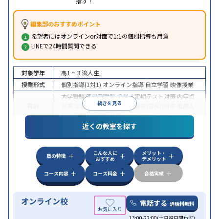
指す！
編集部のおすすめポイント
希望者にはオンラインor対面で1:1の個別指導も用意
LINEで24時間質問できる
対象学年
高1 ~ 3
浪人生
授業形式
個別指導(1対1)
オンライン指導
自立学習
映像授業
大学受験
医学部受験
授業・定期テスト対策
内申点
続きを見る
目的
対策
学習習慣の定着
総合型選抜(旧AO)対策
推薦入
試対策
学校別特化対策
近くの教室を探す
中高一貫校生に対応
授業の振替可能
不登校生に対
特徴
応
学習にPC・タブレットを利用
オンライン対応
1
科目から受講可能
こんな人に
メリット・
塾の特徴
おすすめ
デメリット
コース内容
コース料金
合格実績
オンライン校
電話する
通話料無料
13:00-22:00(土日祝日問わず)