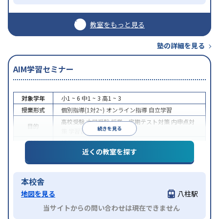
教室をもっと見る
塾の詳細を見る
AIM学習セミナー
対象学年
小1 ~ 6
中1 ~ 3
高1 ~ 3
授業形式
個別指導(1対2~)
オンライン指導
自立学習
高校受験
大学受験
授業・定期テスト対策
内申点対
目的
続きを見る
策
学習習慣の定着
特徴
授業の振替可能
不登校生に対応
1科目から受講可能
近くの教室を探す
本校舎
地図を見る
八柱駅
当サイトからの問い合わせは現在できません