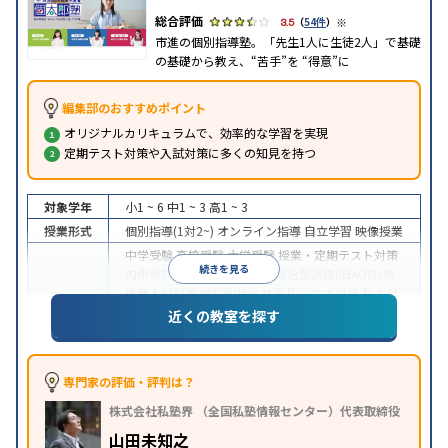
※
3.5
（
54件
）
市進の個別指導塾。「先生1人に生徒2人」で基礎
の基礎から教え、“苦手”を “得意”に
編集部のおすすめポイント
オリジナルカリキュラムで、効率的な学習を実現
定期テスト対策や入試対策に多くの知見を持つ
対象学年
小1 ~ 6
中1 ~ 3
高1 ~ 3
授業形式
個別指導(1対2~)
オンライン指導
自立学習
映像授業
中学受験
高校受験
大学受験
授業・定期テスト対策
続きを見る
内申点対策
学習習慣の定着
総合型選抜(旧AO)対策
推薦入試対策
学校別特化対策
国公立大対策
私大対
目的
策
共通テスト対策
英検(英語検定)対策
漢検(漢字検
近くの教室を探す
定)対策
数学特化対策
英語・英会話特化対策
その他
科目別特化対策
中高一貫校生に対応
授業の振替可能
不登校生に対
専門家の評価・評判は？
応
学習にPC・タブレットを利用
オンライン対応
1
特徴
株式会社私塾界 （全国私塾情報センター）代表取締役
科目から受講可能
季節講習のみの受講可
自習室あ
り
山田未知之