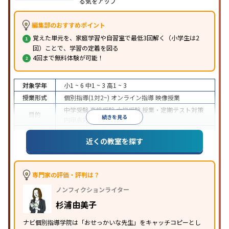
る気をアップ
編集部のおすすめポイント
覚えた単元を、家庭学習や自習室で最低3回解く（小学生は2
回）ことで、学習の定着を図る
4回まで無料体験が可能！
対象学年
小1 ~ 6
中1 ~ 3
高1 ~ 3
授業形式
個別指導(1対2~)
オンライン指導
映像授業
中学受験
高校受験
大学受験
授業・定期テスト対策
目的
続きを見る
内申点対策
学習習慣の定着
成績保証制度あり
授業の振替可能
オンライン対応
近くの教室を探す
特徴
1科目から受講可能
季節講習のみの受講可
自習室あ
り
※2023年3月調査。
小学校高学年の個別指導塾アンケート調査方法
を参
照
専門家の評価・評判は？
ノンフィクションライター
杉浦由美子
ナビ個別指導学院は「おせっかいな先生」をキャッチコピーとし