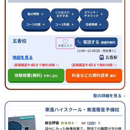
こんな人に
メリット・
塾の特徴
おすすめ
デメリット
コース内容
コース料金
合格実績
五香校
電話する
通話料無料
12:00～21:00(日・月を除く)
地図を見る
五香駅
\夏期講習を4回まで無料体験！/
\夏期講習を4回まで無料体験！/
体験授業(無料)
料金などの資料請求
を申し込む
無料
塾の詳細を見る
東進ハイスクール・東進衛星予備校
※
3.8
（
38件
）
自分に合った映像授業で、現役での難関大学合格