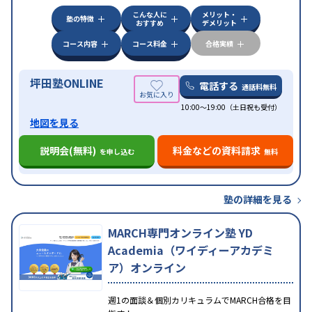
こんな人に
メリット・
中高一貫校生に対応
授業の振替可能
不登校生に対
塾の特徴
おすすめ
デメリット
応
学習にPC・タブレットを利用
オンライン対応
1
特徴
科目から受講可能
季節講習のみの受講可
発達障害
コース内容
コース料金
合格実績
の子どもに対応
坪田塾ONLINE
電話する
通話料無料
10:00～19:00（土日祝も受付）
地図を見る
説明会(無料)
料金などの資料請求
を申し込む
無料
塾の詳細を見る
MARCH専門オンライン塾 YD
Academia（ワイディーアカデミ
ア）オンライン
週1の面談＆個別カリキュラムでMARCH合格を目