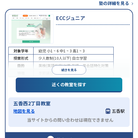
塾の詳細を見る
ECCジュニア
対象学年
幼児
小1 ~ 6
中1 ~ 3
高1 ~ 3
授業形式
少人数制(10人以下)
自立学習
目的
英検(英語検定)対策
英語・英会話特化対策
続きを見る
特徴
季節講習のみの受講可
近くの教室を探す
五香西2丁目教室
地図を見る
五香駅
当サイトからの問い合わせは現在できません