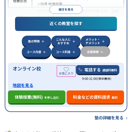
授業形式
ン指導
映像授業
続きを見る
中学受験
高校受験
大学受験
医学部受験
授業・定期
目的
テスト対策
内申点対策
学習習慣の定着
総合型選抜
(旧AO)対策
推薦入試対策
学校別特化対策
近くの教室を探す
中高一貫校生に対応
特待生・奨学金制度あり
成績
保証制度あり
授業の振替可能
不登校生に対応
オン
特徴
こんな人に
メリット・
ライン対応
1科目から受講可能
季節講習のみの受講
塾の特徴
おすすめ
デメリット
可
コース内容
コース料金
合格実績
オンライン校
電話する
通話料無料
9:00-21:00(年中無休）
地図を見る
体験授業(無料)
料金などの資料請求
を申し込む
無料
塾の詳細を見る