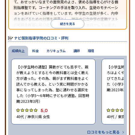
て、おせっかいなまでの面倒見のよさ、褒める指導を心がける個
別指導塾です。コーチングの手法を取り入れ、生徒のモチベーシ
ョンをあげていく指導をしています。中学生の生徒が多く、内申
点をあげるための対策を得意とし、地元の公立中学の定期テスト
続きを見る
の範囲を教室に貼り出すなど手厚く学習をフォローしています。
オリジナルテキストを使用しており、特に英語は各教科書に合わ
せたテキストを使った「先取り学習」で理解度を深められます。
ナビ個別指導学院の口コミ・評判
成績向上
料金
カリキュラム
講師
環境
【小学生時の通塾】算数がとても苦手で、親
【小学生時の通
が教えようとすると今の教科書とは全く教え
ろはよくやり方
方が違った。その為、親がまず教科書をよく
びてきたようで
読んでから教える。という実に時間がかかる
た（小学3〜6年
事になってしまった為、塾に通わせる選択を
期:2023年3月）
した（小学5〜6年時に子どもが通塾。回答時
期:2023年3月）
5.0
4
40代 / 神奈川県 女性
40代 / 東京都 女
口コミをもっと見る