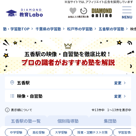
塾・学習塾TOP
千葉県の学習塾
松戸市の学習塾
五香駅の学習塾
映
五香駅の映像・自習塾を徹底比較！
プロの識者がおすすめ塾を解説
五香駅
変更
映像・自習塾
変更
表示順について
全13件中 1〜13件を表示中
五香駅の塾一覧
個別指導塾
集団塾
中学受験
高校受験
大学受験
授業・定期テスト対策
学習習慣の