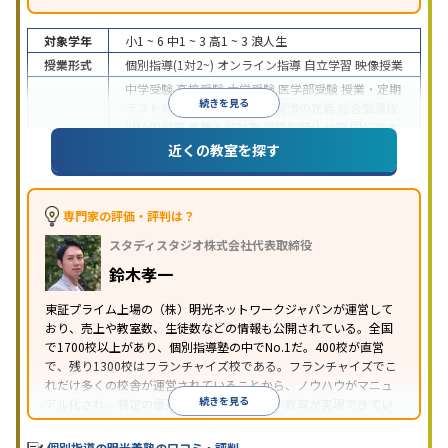
対象学年
小1 ~ 6
中1 ~ 3
高1 ~ 3
浪人生
授業形式
個別指導(1対2~)
オンライン指導
自立学習
映像授業
中学受験
高校受験
大学受験
医学部受験
授業・定期
続きを見る
テスト対策
内申点対策
学習習慣の定着
総合型選抜
(旧AO)対策
推薦入試対策
学校別特化対策
国公立大
目的
対策
私大対策
共通テスト対策
英検(英語検定)対策
近くの教室を探す
漢検(漢字検定)対策
数学特化対策
英語・英会話特化
対策
その他科目別特化対策
中高一貫校生に対応
特待生・奨学金制度あり
授業
専門家の評価・評判は？
の振替可能
不登校生に対応
学習にPC・タブレット
スタディスタジオ株式会社代表取締役
特徴
を利用
オンライン対応
1科目から受講可能
季節講
習のみの受講可
発達障害の子どもに対応
自習室あ
鈴木孝一
り
※2023年3月調査。
小学校高学年の個別指導塾アンケート調査方法
を参
東証プライム上場の（株）明光ネットワークジャパンが運営して
おり、売上や教室数、生徒数などの情報も公開されている。全国
照
で1700校以上があり、個別指導塾の中でNo.1だ。400校が直営
で、残り1300校はフランチャイズ校である。フランチャイズでこ
れだけ多くの校舎が運営されていることから、ノウハウがマニュ
続きを見る
アル化され、特定の優秀な人材に依存しない教育が実現できてい
ることが推測される。
個別指導の明光義塾の口コミ・評判