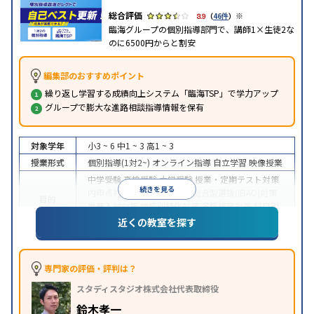
※
3.9
（
46件
）
臨海グループの個別指導部門で、講師1×生徒2な
のに6500円からと割安
編集部のおすすめポイント
繰り返し学習する成績向上システム「臨海TSP」で学力アップ
グループで膨大な進路相談指導情報を保有
対象学年
小3 ~ 6
中1 ~ 3
高1 ~ 3
授業形式
個別指導(1対2~)
オンライン指導
自立学習
映像授業
中学受験
高校受験
大学受験
授業・定期テスト対策
続きを見る
内申点対策
学習習慣の定着
総合型選抜(旧AO)対策
目的
推薦入試対策
学校別特化対策
各種検定対策
科目別
特化対策
近くの教室を探す
中高一貫校生に対応
特待生・奨学金制度あり
授業
特徴
の振替可能
不登校生に対応
オンライン対応
1科目
から受講可能
季節講習のみの受講可
専門家の評価・評判は？
※2024年6月調査。
大学受験塾・予備校のアンケート調査方法
を参照
スタディスタジオ株式会社代表取締役
鈴木孝一