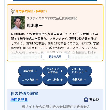
専門家の評価・評判は？
スタディスタジオ株式会社代表取締役
鈴木孝一
KUMONは、公文教育研究会が独自開発したプリントを使用して学
習する無学年式の学習塾だ。フランチャイズ展開で校舎数を伸ば
しており、国内1.5万校舎、国外0.8万校舎にのぼる。それだけ学習
指導が仕組み化されていて、誰でも指導できるようになっているこ
とがわかる。だからこそ、校舎選びでは子どもと指導者の相性を
続きを見る
きちんと確認すべきである。近所に2校舎ある場合も多いので、両
方見学してみることをオススメする。
こんな人に
メリット・
塾の特徴
おすすめ
デメリット
コース内容
コース料金
合格実績
松の井通り教室
地図を見る
五香駅
当サイトからの問い合わせは現在できません