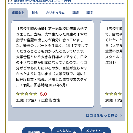
成績向上
料金
カリキュラム
講師
環境
【高校生時の通塾】第一志望校に無事合格で
【高校生時の通
きました。当時、大学生だった先生の丁寧な
て、目標や勉強
指導や宿題の出し方が自分に合っていまし
くれたことが、
た。塾長のサポートも手厚く、1対1で接して
る（大学受験で、
くださるところも良かったと思っています。
受講料は月35,
大学合格という大きな目標だけでなく、日々
スタイル：個別、
の小さな目標が明確になっていたので、今自
年5月）
分がどのあたりにいるのか、目処が立ちやす
かったように思います（大学受験で、週に1
回程度授業・指導。利用した主な授業スタイ
ル：個別。回答時期2024年5月）
5.0
4
21歳（学生） / 広島県 女性
20歳（学生） / 
口コミをもっと見る
こんな人に
メリット・
塾の特徴