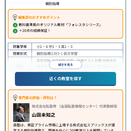
個別指導
編集部のおすすめポイント
教科書準拠のオリジナル教材「フォレスタシリーズ」
＋20点の成績保証！
対象学年
小1 ~ 6
中1 ~ 3
高1 ~ 3
授業形式
個別指導(1対2~)
自立学習
高校受験
大学受験
授業・定期テスト対策
内申点対
続きを見る
目的
策
学習習慣の定着
総合型選抜(旧AO)対策
推薦入試
対策
学校別特化対策
英検(英語検定)対策
近くの教室を探す
成績保証制度あり
1科目から受講可能
季節講習のみ
特徴
の受講可
自習室あり
※2023年3月調査。
小学校高学年の個別指導塾アンケート調査方法
を参
照
専門家の評価・評判は？
株式会社私塾界 （全国私塾情報センター）代表取締役
山田未知之
森塾は、東証プライム市場に上場する株式会社スプリックスが運
営する個別指導塾で、関東を中心に200教室以上を展開している。