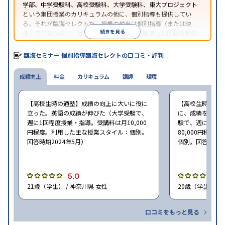
学部、中学受験科、高校受験科、大学受験科、東大プロジェクト
という集団授業のカリキュラムの他に、個別指導も提供してい
る。それが臨海セレクトだ。授業の前半は個別指導（または映
続きを見る
像）で単元を学び、後半は問題演習を行う。間違った問題の類似
問題を解き、全て正解したらその日の授業が終了するというスタ
イルの個別指導だ。
臨海セミナー 個別指導臨海セレクトの口コミ・評判
成績向上
料金
カリキュラム
講師
環境
【高校生時の通塾】成績の向上に大いに役に
【高校生時の通
立った。英語の成績が伸びた（大学受験で、
に、成績をアッ
週に1回程度授業・指導。受講料は月10,000
験で、週に2回程
円程度。利用した主な授業スタイル：個別。
80,000円程
回答時期2024年5月）
個別。回答時期20
5.0
4
21歳（学生） / 神奈川県 女性
20歳（学生） /
口コミをもっと見る