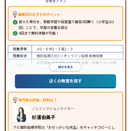
る気をアップ
編集部のおすすめポイント
覚えた単元を、家庭学習や自習室で最低3回解く（小学生は2
回）ことで、学習の定着を図る
4回まで無料体験が可能！
対象学年
小1 ~ 6
中1 ~ 3
高1 ~ 3
授業形式
個別指導(1対2~)
オンライン指導
映像授業
中学受験
高校受験
大学受験
授業・定期テスト対策
目的
続きを見る
内申点対策
学習習慣の定着
成績保証制度あり
授業の振替可能
オンライン対応
近くの教室を探す
特徴
1科目から受講可能
季節講習のみの受講可
自習室あ
り
※2023年3月調査。
小学校高学年の個別指導塾アンケート調査方法
を参
照
専門家の評価・評判は？
ノンフィクションライター
杉浦由美子
ナビ個別指導学院は「おせっかいな先生」をキャッチコピーとし