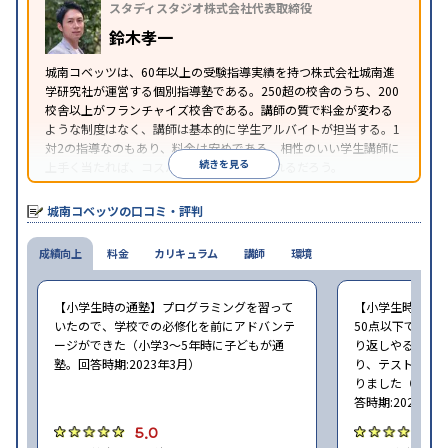
スタディスタジオ株式会社代表取締役
講可能
季節講習のみの受講可
※2023年3月調査。
小学校高学年の個別指導塾アンケート調査方法
を参
鈴木孝一
照
城南コベッツは、60年以上の受験指導実績を持つ株式会社城南進
学研究社が運営する個別指導塾である。250超の校舎のうち、200
校舎以上がフランチャイズ校舎である。講師の質で料金が変わる
ような制度はなく、講師は基本的に学生アルバイトが担当する。1
対2の指導なのもあり、料金は安めである。相性のいい学生講師に
続きを見る
上手く当たれば、コスパよく成績を上げられるだろう。
城南コベッツの口コミ・評判
成績向上
料金
カリキュラム
講師
環境
【小学生時の通塾】プログラミングを習って
【小学生時の通
いたので、学校での必修化を前にアドバンテ
50点以下でした
ージができた（小学3〜5年時に子どもが通
り返しやること
塾。回答時期:2023年3月）
り、テストの点数
りました（小学2
答時期:2023年3
5.0
4