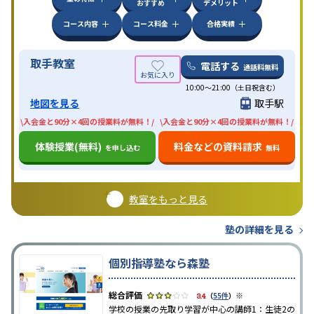
おすすめ
デメリット
コース内容
コース料金
合格実績
取手教室
電話する
通話料無料
10:00〜21:00（土日祝含む）
地図を見る
取手駅
\入会金と90分×4回の授業料が無料！/
\入会金と90分×4回の授業料が無料！/
体験授業(無料)
料金などの資料請求
を申し込む
無料
教室をもっと見る
塾の詳細を見る
個別指導塾なら森塾
※
3.4
（
55件
）
学校の授業の先取り学習が中心の講師1：生徒2の