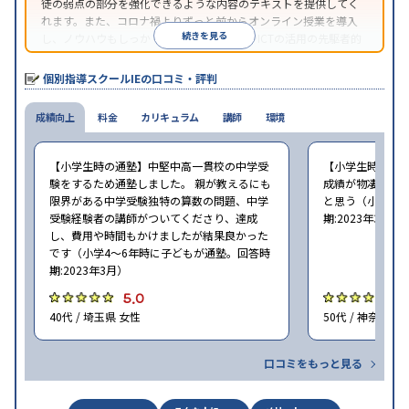
徒の弱点の部分を強化できるような内容のテキストを提供してく
れます。また、コロナ禍よりずっと前からオンライン授業を導入
続きを見る
し、ノウハウもしっかりとしています。AIやICTの活用の先駆者的
な個別指導塾です。
個別指導スクールIEの口コミ・評判
成績向上
料金
カリキュラム
講師
環境
【小学生時の通塾】中堅中高一貫校の中学受
【小学生時の通
験をするため通塾しました。 親が教えるにも
成績が物凄く悪
限界がある中学受験独特の算数の問題、中学
と思う（小学6年
受験経験者の講師がついてくださり、達成
期:2023年3月）
し、費用や時間もかけましたが結果良かった
です（小学4〜6年時に子どもが通塾。回答時
期:2023年3月）
5.0
4
40代 / 埼玉県 女性
50代 / 神奈川県
口コミをもっと見る