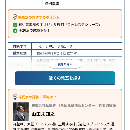
個別指導
編集部のおすすめポイント
教科書準拠のオリジナル教材「フォレスタシリーズ」
＋20点の成績保証！
対象学年
小1 ~ 6
中1 ~ 3
高1 ~ 3
授業形式
個別指導(1対2~)
自立学習
高校受験
大学受験
授業・定期テスト対策
内申点対
続きを見る
目的
策
学習習慣の定着
総合型選抜(旧AO)対策
推薦入試
対策
学校別特化対策
英検(英語検定)対策
近くの教室を探す
成績保証制度あり
1科目から受講可能
季節講習のみ
特徴
の受講可
自習室あり
※2023年3月調査。
小学校高学年の個別指導塾アンケート調査方法
を参
照
専門家の評価・評判は？
株式会社私塾界 （全国私塾情報センター）代表取締役
山田未知之
森塾は、東証プライム市場に上場する株式会社スプリックスが運
営する個別指導塾で、関東を中心に200教室以上を展開している。