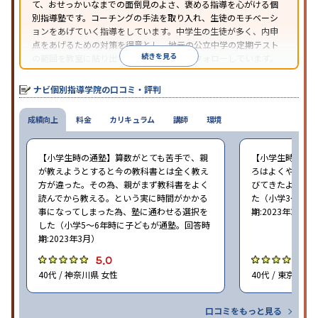
て、おせっかいなまでの面倒見のよさ、褒める指導を心がける個
別指導塾です。コーチングの手法を取り入れ、生徒のモチベーシ
ョンをあげていく指導をしています。中学生の生徒が多く、内申
点をあげるための対策を得意とし、地元の公立中学の定期テスト
続きを見る
の範囲を教室に貼り出すなど手厚く学習をフォローしています。
オリジナルテキストを使用しており、特に英語は各教科書に合わ
せたテキストを使った「先取り学習」で理解度を深められます。
ナビ個別指導学院の口コミ・評判
成績向上
料金
カリキュラム
講師
環境
【小学生時の通塾】算数がとても苦手で、親
【小学生時の通
が教えようとすると今の教科書とは全く教え
ろはよくやり方
方が違った。その為、親がまず教科書をよく
びてきたようで
読んでから教える。という実に時間がかかる
た（小学3〜6年
事になってしまった為、塾に通わせる選択を
期:2023年3月）
した（小学5〜6年時に子どもが通塾。回答時
期:2023年3月）
5.0
4
40代 / 神奈川県 女性
40代 / 東京都 女
口コミをもっと見る