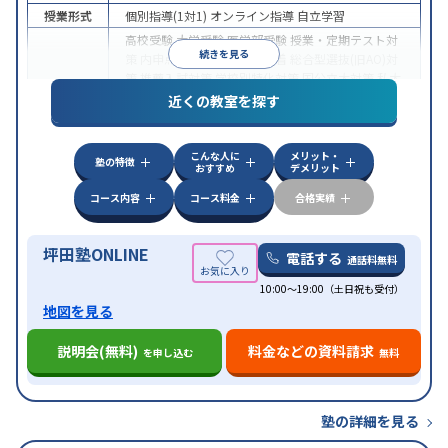
授業形式
個別指導(1対1)
オンライン指導
自立学習
高校受験
大学受験
医学部受験
授業・定期テスト対
続きを見る
策
内申点対策
学習習慣の定着
総合型選抜(旧AO)対
策
推薦入試対策
学校別特化対策
国公立大対策
私大
目的
対策
共通テスト対策
英検(英語検定)対策
漢検(漢字
近くの教室を探す
検定)対策
数学特化対策
英語・英会話特化対策
その
他科目別特化対策
こんな人に
メリット・
中高一貫校生に対応
授業の振替可能
不登校生に対
塾の特徴
おすすめ
デメリット
応
学習にPC・タブレットを利用
オンライン対応
1
特徴
科目から受講可能
季節講習のみの受講可
発達障害
コース内容
コース料金
合格実績
の子どもに対応
坪田塾ONLINE
電話する
通話料無料
10:00～19:00（土日祝も受付）
地図を見る
説明会(無料)
料金などの資料請求
を申し込む
無料
塾の詳細を見る