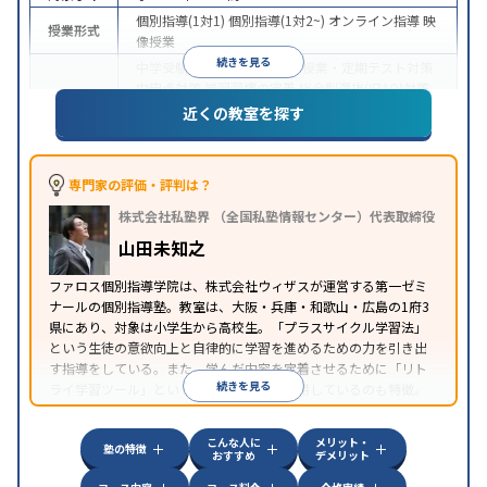
個別指導(1対1)
個別指導(1対2~)
オンライン指導
映
授業形式
像授業
続きを見る
中学受験
高校受験
大学受験
授業・定期テスト対策
内申点対策
学習習慣の定着
総合型選抜(旧AO)対策
目的
推薦入試対策
学校別特化対策
国公立大対策
私大対
近くの教室を探す
策
共通テスト対策
英検(英語検定)対策
数学特化対
策
英語・英会話特化対策
その他科目別特化対策
中高一貫校生に対応
授業の振替可能
不登校生に対
専門家の評価・評判は？
応
学習にPC・タブレットを利用
オンライン対応
1
特徴
株式会社私塾界 （全国私塾情報センター）代表取締役
科目から受講可能
季節講習のみの受講可
自習室あ
り
山田未知之
ファロス個別指導学院は、株式会社ウィザスが運営する第一ゼミ
ナールの個別指導塾。教室は、大阪・兵庫・和歌山・広島の1府3
県にあり、対象は小学生から高校生。「プラスサイクル学習法」
という生徒の意欲向上と自律的に学習を進めるための力を引き出
す指導をしている。また、学んだ内容を定着させるために「リト
続きを見る
ライ学習ツール」という独自のツールを活用しているのも特徴。
こんな人に
メリット・
塾の特徴
おすすめ
デメリット