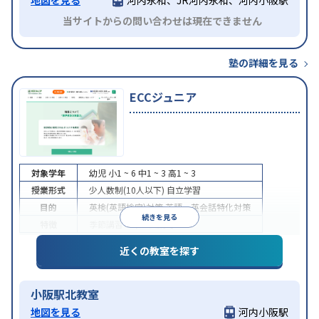
当サイトからの問い合わせは現在できません
塾の詳細を見る
ECCジュニア
対象学年
幼児
小1 ~ 6
中1 ~ 3
高1 ~ 3
授業形式
少人数制(10人以下)
自立学習
目的
英検(英語検定)対策
英語・英会話特化対策
続きを見る
特徴
季節講習のみの受講可
近くの教室を探す
小阪駅北教室
地図を見る
河内小阪駅