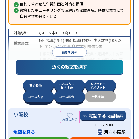
目標に合わせた学習計画と対策を提供
徹底したチュータリングで理解度を確認管理。映像授業などで
自習習慣を身に付ける
対象学年
小1 ~ 6
中1 ~ 3
高1 ~ 3
個別指導(1対1)
個別指導(1対2~)
少人数制(10人以
授業形式
下)
オンライン指導
自立学習
映像授業
続きを見る
中学受験
高校受験
大学受験
授業・定期テスト対策
内申点対策
学習習慣の定着
総合型選抜(旧AO)対策
目的
推薦入試対策
学校別特化対策
国公立大対策
私大対
近くの教室を探す
策
共通テスト対策
英検(英語検定)対策
数学特化対
策
英語・英会話特化対策
その他科目別特化対策
こんな人に
メリット・
中高一貫校生に対応
授業の振替可能
不登校生に対
塾の特徴
おすすめ
デメリット
応
学習にPC・タブレットを利用
オンライン対応
1
特徴
科目から受講可能
季節講習のみの受講可
自習室あ
コース内容
コース料金
合格実績
り
小阪校
電話する
通話料無料
10:00～19:00
地図を見る
河内小阪駅