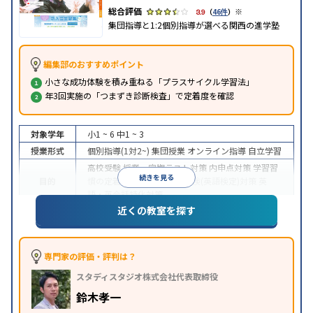
※
3.9
（
46件
）
集団指導と1:2個別指導が選べる関西の進学塾
編集部のおすすめポイント
小さな成功体験を積み重ねる「プラスサイクル学習法」
年3回実施の「つまずき診断検査」で定着度を確認
対象学年
小1 ~ 6
中1 ~ 3
授業形式
個別指導(1対2~)
集団授業
オンライン指導
自立学習
高校受験
授業・定期テスト対策
内申点対策
学習習
続きを見る
目的
慣の定着
学校別特化対策
英検(英語検定)対策
英
語・英会話特化対策
近くの教室を探す
入塾に学力基準あり
学習にPC・タブレットを利用
特徴
オンライン対応
1科目から受講可能
季節講習のみの
受講可
※2023年10月調査。
小学校高学年の集団塾アンケート調査方法
を参照
専門家の評価・評判は？
スタディスタジオ株式会社代表取締役
鈴木孝一