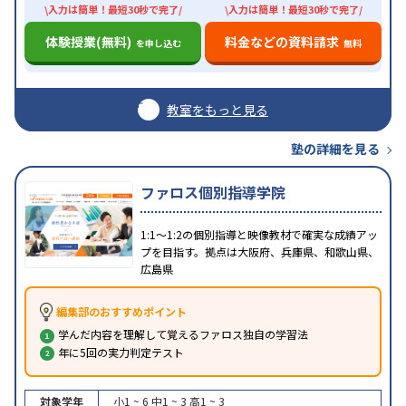
\入力は簡単！最短30秒で完了/
\入力は簡単！最短30秒で完了/
体験授業(無料)
料金などの資料請求
を申し込む
無料
教室をもっと見る
塾の詳細を見る
ファロス個別指導学院
1:1〜1:2の個別指導と映像教材で確実な成績アッ
プを目指す。拠点は大阪府、兵庫県、和歌山県、
広島県
編集部のおすすめポイント
学んだ内容を理解して覚えるファロス独自の学習法
年に5回の実力判定テスト
対象学年
小1 ~ 6
中1 ~ 3
高1 ~ 3