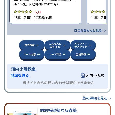
ル：個別。回答時期2024年5月）
5.0
4
21歳（学生） / 広島県 女性
20歳（学生） / 
口コミをもっと見る
こんな人に
メリット・
塾の特徴
おすすめ
デメリット
コース内容
コース料金
合格実績
河内小阪教室
地図を見る
河内小阪駅
当サイトからの問い合わせは現在できません
塾の詳細を見る
個別指導塾なら森塾