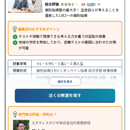
※
3.6
（
53件
）
個別指導塾の最大手！ 生徒自らが考えることを
重視した1対2〜の個別指導
編集部のおすすめポイント
テストや受験で発揮できる考える力を養う対話型の授業
地域の学校を熟知しており、定期テストの範囲に合わせた対策
が可能
対象学年
小1 ~ 6
中1 ~ 3
高1 ~ 3
浪人生
授業形式
個別指導(1対2~)
オンライン指導
自立学習
映像授業
中学受験
高校受験
大学受験
医学部受験
授業・定期
続きを見る
テスト対策
内申点対策
学習習慣の定着
総合型選抜
(旧AO)対策
推薦入試対策
学校別特化対策
国公立大
目的
対策
私大対策
共通テスト対策
英検(英語検定)対策
近くの教室を探す
漢検(漢字検定)対策
数学特化対策
英語・英会話特化
対策
その他科目別特化対策
中高一貫校生に対応
特待生・奨学金制度あり
授業
専門家の評価・評判は？
の振替可能
不登校生に対応
学習にPC・タブレット
スタディスタジオ株式会社代表取締役
特徴
を利用
オンライン対応
1科目から受講可能
季節講
習のみの受講可
発達障害の子どもに対応
自習室あ