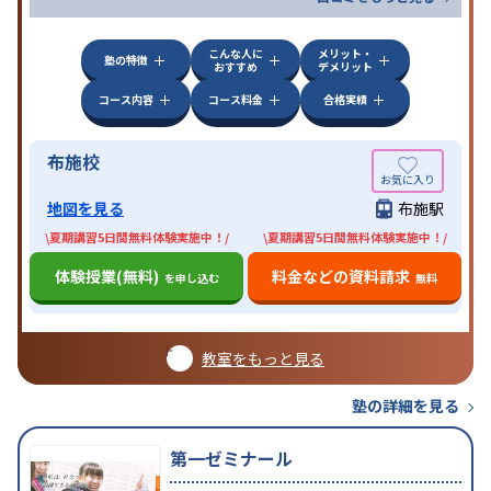
こんな人に
メリット・
塾の特徴
おすすめ
デメリット
コース内容
コース料金
合格実績
布施校
地図を見る
布施駅
\夏期講習5日間無料体験実施中！/
\夏期講習5日間無料体験実施中！/
体験授業(無料)
料金などの資料請求
を申し込む
無料
教室をもっと見る
塾の詳細を見る
第一ゼミナール