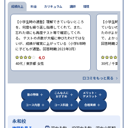
成績向上
料金
カリキュラム
講師
環境
【小学生時の通塾】理解できていないところ
【小学生時の通
を、何度も繰り返し指導してくれて、また、
ていないので、
忘れた頃にも再度テスト等で確認してくれ
たのがよかった
る。 テストの点数が大幅に伸びたわけではな
で、よかった（小
いが、成績が確実に上がっている（小学6年時
回答時期:2023年
に子どもが通塾。回答時期:2023年3月）
4.0
4
40代 / 東京都 女性
30代 / 千葉県 女
口コミをもっと見る
こんな人に
メリット・
塾の特徴
おすすめ
デメリット
コース内容
コース料金
合格実績
永和校
地図を見る
河内永和、JR河内永和、河内小阪駅