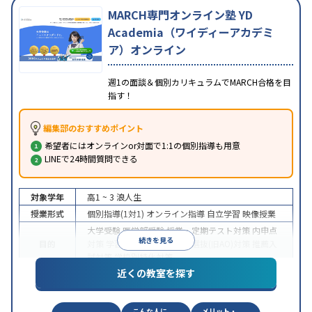
MARCH専門オンライン塾 YD
Academia（ワイディーアカデミ
ア）オンライン
週1の面談＆個別カリキュラムでMARCH合格を目
指す！
編集部のおすすめポイント
希望者にはオンラインor対面で1:1の個別指導も用意
LINEで24時間質問できる
対象学年
高1 ~ 3
浪人生
授業形式
個別指導(1対1)
オンライン指導
自立学習
映像授業
大学受験
医学部受験
授業・定期テスト対策
内申点
続きを見る
目的
対策
学習習慣の定着
総合型選抜(旧AO)対策
推薦入
試対策
学校別特化対策
近くの教室を探す
中高一貫校生に対応
授業の振替可能
不登校生に対
特徴
応
学習にPC・タブレットを利用
オンライン対応
1
科目から受講可能
こんな人に
メリット・