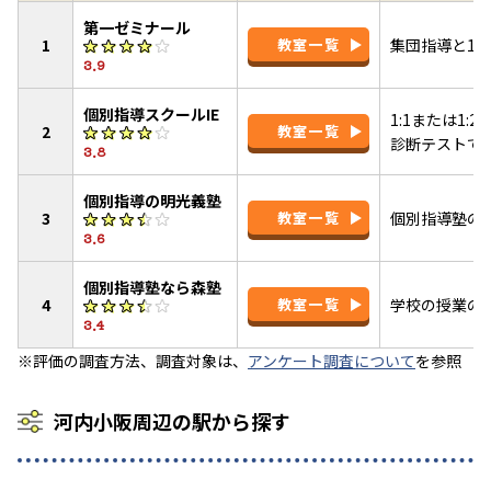
第一ゼミナール
1
教室一覧
集団指導と1:
3.9
個別指導スクールIE
1:1または1
2
教室一覧
診断テストで
3.8
個別指導の明光義塾
3
教室一覧
個別指導塾の
3.6
個別指導塾なら森塾
4
教室一覧
学校の授業の
3.4
※評価の調査方法、調査対象は、
アンケート調査について
を参照
河内小阪周辺の駅から探す