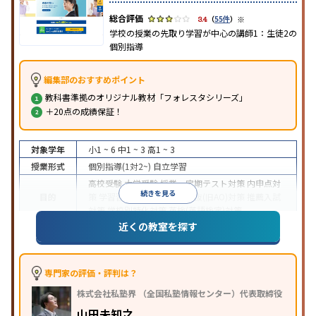
※
3.4
（
55件
）
学校の授業の先取り学習が中心の講師1：生徒2の
個別指導
編集部のおすすめポイント
教科書準拠のオリジナル教材「フォレスタシリーズ」
＋20点の成績保証！
対象学年
小1 ~ 6
中1 ~ 3
高1 ~ 3
授業形式
個別指導(1対2~)
自立学習
高校受験
大学受験
授業・定期テスト対策
内申点対
続きを見る
目的
策
学習習慣の定着
総合型選抜(旧AO)対策
推薦入試
対策
学校別特化対策
英検(英語検定)対策
近くの教室を探す
成績保証制度あり
1科目から受講可能
季節講習のみ
特徴
の受講可
自習室あり
※2023年3月調査。
小学校高学年の個別指導塾アンケート調査方法
を参
照
専門家の評価・評判は？
株式会社私塾界 （全国私塾情報センター）代表取締役
山田未知之