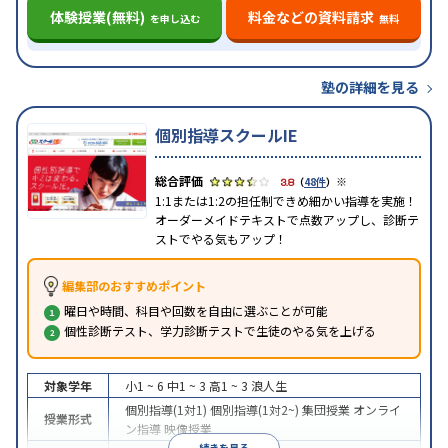
体験授業(無料)
料金などの資料請求
を申し込む
無料
塾の詳細を見る
個別指導スクールIE
※
3.8
（
48件
）
1:1または1:2の担任制できめ細かい指導を実施！
オーダーメイドテキストで点数アップし、診断テ
ストでやる気もアップ！
編集部のおすすめポイント
曜日や時間、科目や回数を自由に選ぶことが可能
個性診断テスト、学力診断テストで生徒のやる気を上げる
対象学年
小1 ~ 6
中1 ~ 3
高1 ~ 3
浪人生
個別指導(1対1)
個別指導(1対2~)
集団授業
オンライ
授業形式
ン指導
映像授業
続きを見る