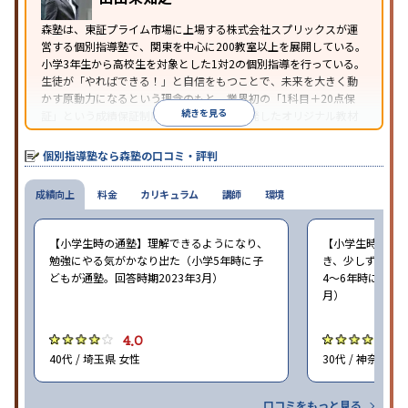
森塾は、東証プライム市場に上場する株式会社スプリックスが運
営する個別指導塾で、関東を中心に200教室以上を展開している。
小学3年生から高校生を対象とした1対2の個別指導を行っている。
生徒が「やればできる！」と自信をもつことで、未来を大きく動
かす原動力になるという理念のもと、業界初の「1科目＋20点保
続きを見る
証」という成績保証制度を採用。同社が開発したオリジナル教材
「フォレスタシリーズ」は全国各地の学習塾でも採用されてい
る。
個別指導塾なら森塾の口コミ・評判
成績向上
料金
カリキュラム
講師
環境
【小学生時の通塾】理解できるようになり、
【小学生時の通
勉強にやる気がかなり出た（小学5年時に子
き、少しずつ成
どもが通塾。回答時期2023年3月）
4〜6年時に子ど
月）
4.0
4
40代 / 埼玉県 女性
30代 / 神奈川県
口コミをもっと見る