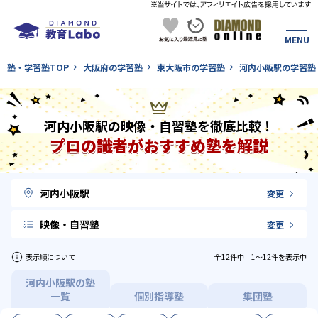
塾・学習塾TOP
大阪府の学習塾
東大阪市の学習塾
河内小阪駅の学習塾
河内小阪駅の映像・自習塾を徹底比較！
プロの識者がおすすめ塾を解説
河内小阪駅
変更
映像・自習塾
変更
表示順について
全12件中 1〜12件を表示中
河内小阪駅の塾
一覧
個別指導塾
集団塾