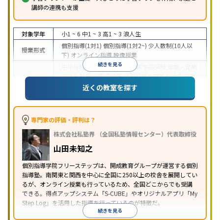
講師の連携も支援
対象学年
小1 ~ 6
中1 ~ 3
高1 ~ 3
浪人生
個別指導(1対1)
個別指導(1対2~)
少人数制(10人以
授業形式
下)
オンライン指導
映像授業
続きを見る
中学受験
高校受験
大学受験
医学部受験
授業・定期
テスト対策
内申点対策
学習習慣の定着
総合型選抜
(旧AO)対策
推薦入試対策
学校別特化対策
国公立大
近くの教室を探す
目的
対策
私大対策
共通テスト対策
英検(英語検定)対策
漢検(漢字検定)対策
数学特化対策
英語・英会話特化
対策
その他科目別特化対策
専門家の評価・評判は？
中高一貫校生に対応
特待生・奨学金制度あり
成績
株式会社私塾界 （全国私塾情報センター）代表取締役
保証制度あり
授業の振替可能
学習にPC・タブレッ
特徴
トを利用
オンライン対応
1科目から受講可能
季節
山田未知之
講習のみの受講可
自習室あり
個別指導学院フリーステップは、開成教育グループが運営する個別
指導塾。南関東と関西を中心に全国に250以上の校舎を展開してい
るが、オンライン授業も行っているため、全国どこからでも受講
できる。得点アップシステム「S-CUBE」やオリジナルアプリ「My
Step Log」を活用した指導を行っているのが特徴だ。
続きを見る