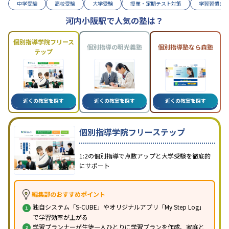
中学受験
高校受験
大学受験
授業・定期テスト対策
学習習慣の
河内小阪駅で人気の塾は？
個別指導学院フリース
個別指導の明光義塾
個別指導塾なら森塾
テップ
近くの教室を探す
近くの教室を探す
近くの教室を探す
個別指導学院フリーステップ
1:2の個別指導で点数アップと大学受験を徹底的
にサポート
編集部のおすすめポイント
独自システム「S-CUBE」やオリジナルアプリ「My Step Log」
で学習効率が上がる
学習プランナーが生徒一人ひとりに学習プランを作成、家庭と