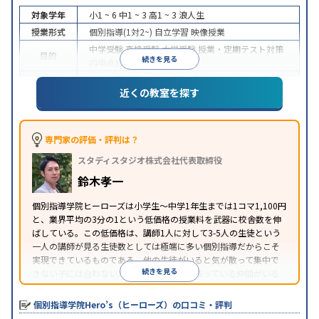
対象学年
小1 ~ 6
中1 ~ 3
高1 ~ 3
浪人生
授業形式
個別指導(1対2~)
自立学習
映像授業
中学受験
高校受験
大学受験
授業・定期テスト対策
目的
続きを見る
内申点対策
学習習慣の定着
中高一貫校生に対応
成績保証制度あり
授業の振替
特徴
近くの教室を探す
可能
1科目から受講可能
季節講習のみの受講可
※2023年3月調査。
小学校高学年の個別指導塾アンケート調査方法
を参
照
専門家の評価・評判は？
スタディスタジオ株式会社代表取締役
鈴木孝一
個別指導学院ヒーローズは小学生〜中学1年生までは1コマ1,100円
と、業界平均の3分の1という低価格の授業料を武器に校舎数を伸
ばしている。この低価格は、講師1人に対して3-5人の生徒という
一人の講師が見る生徒数としては極端に多い個別指導だからこそ
実現できているものである。他の生徒がいると気が散って集中で
続きを見る
きない子には合わないが、周りに一緒に頑張っている仲間がいる
ほうが頑張れるタイプの子にはとてもコスパがいいと言える。
個別指導学院Hero’s（ヒーローズ）の口コミ・評判