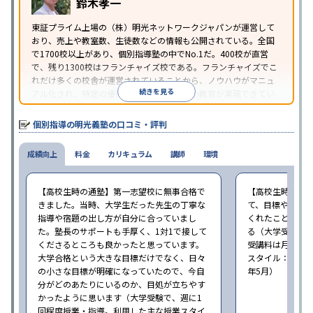
鈴木孝一
り
※2023年3月調査。
小学校高学年の個別指導塾アンケート調査方法
を参
東証プライム上場の（株）明光ネットワークジャパンが運営して
おり、売上や教室数、生徒数などの情報も公開されている。全国
照
で1700校以上があり、個別指導塾の中でNo.1だ。400校が直営
で、残り1300校はフランチャイズ校である。フランチャイズでこ
れだけ多くの校舎が運営されていることから、ノウハウがマニュ
続きを見る
アル化され、特定の優秀な人材に依存しない教育が実現できてい
ることが推測される。
個別指導の明光義塾の口コミ・評判
成績向上
料金
カリキュラム
講師
環境
【高校生時の通塾】第一志望校に無事合格で
【高校生時の通
きました。当時、大学生だった先生の丁寧な
て、目標や勉強
指導や宿題の出し方が自分に合っていまし
くれたことが、
た。塾長のサポートも手厚く、1対1で接して
る（大学受験で、
くださるところも良かったと思っています。
受講料は月35,
大学合格という大きな目標だけでなく、日々
スタイル：個別、
の小さな目標が明確になっていたので、今自
年5月）
分がどのあたりにいるのか、目処が立ちやす
かったように思います（大学受験で、週に1
回程度授業・指導。利用した主な授業スタイ