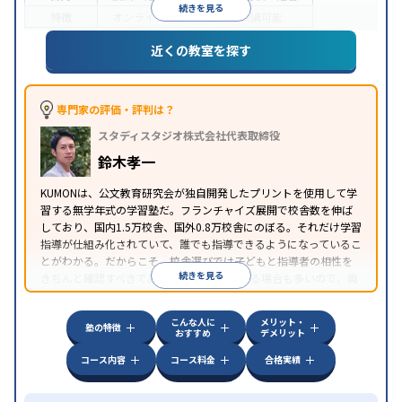
続きを見る
特徴
オンライン対応
1科目から受講可能
近くの教室を探す
専門家の評価・評判は？
スタディスタジオ株式会社代表取締役
鈴木孝一
KUMONは、公文教育研究会が独自開発したプリントを使用して学
習する無学年式の学習塾だ。フランチャイズ展開で校舎数を伸ば
しており、国内1.5万校舎、国外0.8万校舎にのぼる。それだけ学習
指導が仕組み化されていて、誰でも指導できるようになっているこ
とがわかる。だからこそ、校舎選びでは子どもと指導者の相性を
続きを見る
きちんと確認すべきである。近所に2校舎ある場合も多いので、両
方見学してみることをオススメする。
こんな人に
メリット・
塾の特徴
おすすめ
デメリット
コース内容
コース料金
合格実績