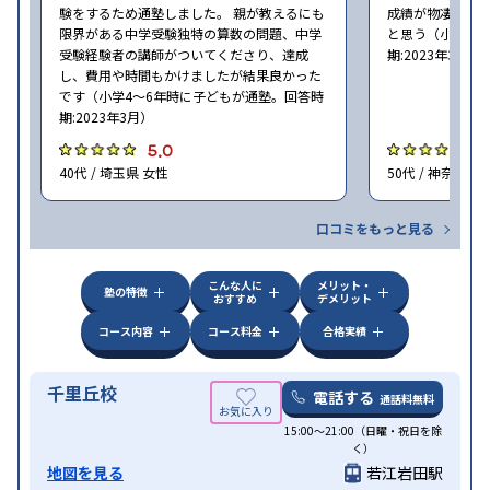
験をするため通塾しました。 親が教えるにも
成績が物凄く悪
限界がある中学受験独特の算数の問題、中学
と思う（小学6年
受験経験者の講師がついてくださり、達成
期:2023年3月）
し、費用や時間もかけましたが結果良かった
です（小学4〜6年時に子どもが通塾。回答時
期:2023年3月）
5.0
4
40代 / 埼玉県 女性
50代 / 神奈川県
口コミをもっと見る
こんな人に
メリット・
塾の特徴
おすすめ
デメリット
コース内容
コース料金
合格実績
千里丘校
電話する
通話料無料
15:00～21:00（日曜・祝日を除
く）
地図を見る
若江岩田駅