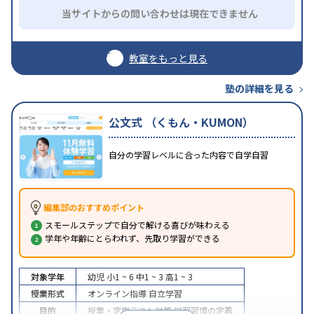
当サイトからの問い合わせは現在できません
教室をもっと見る
塾の詳細を見る
公文式 （くもん・KUMON）
自分の学習レベルに合った内容で自学自習
編集部のおすすめポイント
スモールステップで自分で解ける喜びが味わえる
学年や年齢にとらわれず、先取り学習ができる
対象学年
幼児
小1 ~ 6
中1 ~ 3
高1 ~ 3
授業形式
オンライン指導
自立学習
目的
授業・定期テスト対策
学習習慣の定着