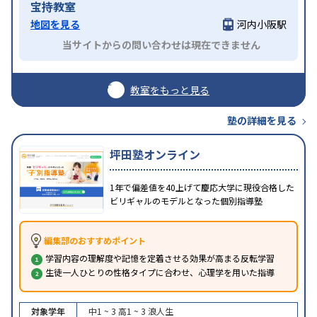
宝持教室
地図を見る
河内小阪駅
当サイトからの問い合わせは現在できません
教室をもっと見る
塾の詳細を見る
坪田塾オンライン
1年で偏差値を40上げて慶応大学に現役合格した
ビリギャルのモデルとなった個別指導塾
編集部のおすすめポイント
学習内容の理解度や記憶を定着させる効果が高まる反転学習
生徒一人ひとりの性格タイプに合わせ、心理学を用いた指導
対象学年
中1 ~ 3
高1 ~ 3
浪人生