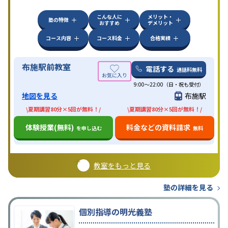
こんな人に
メリット・
塾の特徴
おすすめ
デメリット
コース内容
コース料金
合格実績
布施駅前教室
電話する
通話料無料
9:00～22:00（日・祝も受付）
地図を見る
布施駅
\夏期講習80分×5回が無料！/
\夏期講習80分×5回が無料！/
体験授業(無料)
料金などの資料請求
を申し込む
無料
教室をもっと見る
塾の詳細を見る
個別指導の明光義塾