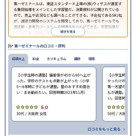
第一ゼミナールは、東証スタンダード上場の(株)ウィザスが運営す
る集団指導をメインとした学習塾だ。決算資料が公開されている
ので、売上や近況なども調べることができる。子会社であるSRJ社
が、速読力開発のシステムを開発しており、第一ゼミナールでも
速読解・思考力コースとして受講することができる。学習指導だ
続きを見る
けでなく能力開発に興味がある場合は、相性がよいだろう。
第一ゼミナールの口コミ・評判
成績向上
料金
カリキュラム
講師
環境
【小学生時の通塾】偏差値が45から60へ上が
【小学生時の通
った。学校のテストも点数が上がった（小学
かったけれど、
5〜6年時に子どもが通塾。塾のおすすめ度合
第一志望の学校に
い：まあ勧めたい。回答時期2023年11月）
もが通塾。塾の
い。回答時期202
5.0
5
30代 / 大阪府 女性
50代 / 大阪府 女
口コミをもっと見る