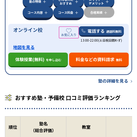
塾の特徴
おすすめ
デメリット
コース内容
コース料金
合格実績
オンライン校
電話する
通話料無料
13:00-22:00(土日祝日問わず)
地図を見る
体験授業(無料)
料金などの資料請求
を申し込む
無料
塾の詳細を見る
おすすめ塾・予備校 口コミ評価ランキング
塾名
順位
教室
（総合評価）