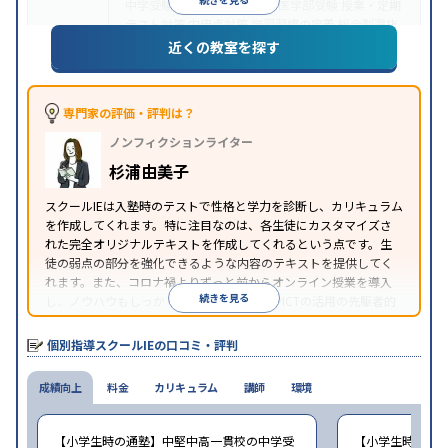
中学受験
高校受験
大学受験
医学部受験
授業・定期
テスト対策
内申点対策
学習習慣の定着
総合型選抜
(旧AO)対策
推薦入試対策
学校別特化対策
国公立大
近くの教室を探す
目的
対策
私大対策
共通テスト対策
英検(英語検定)対策
漢検(漢字検定)対策
数学特化対策
その他科目別特化
対策
専門家の評価・評判は？
中高一貫校生に対応
オンライン対応
1科目から受講
特徴
ノンフィクションライター
可能
季節講習のみの受講可
自習室あり
※2023年3月調査。
小学校高学年の個別指導塾アンケート調査方法
を参
杉浦由美子
照
スクールIEは入塾時のテストで性格と学力を診断し、カリキュラム
を作成してくれます。特に注目なのは、各生徒にカスタマイズさ
れた完全オリジナルテキストを作成してくれるという点です。生
徒の弱点の部分を強化できるような内容のテキストを提供してく
れます。また、コロナ禍よりずっと前からオンライン授業を導入
続きを見る
し、ノウハウもしっかりとしています。AIやICTの活用の先駆者的
な個別指導塾です。
個別指導スクールIEの口コミ・評判
成績向上
料金
カリキュラム
講師
環境
【小学生時の通塾】中堅中高一貫校の中学受
【小学生時の通