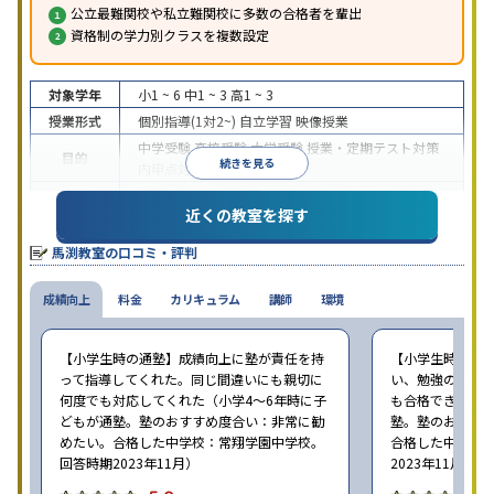
公立最難関校や私立難関校に多数の合格者を輩出
資格制の学力別クラスを複数設定
対象学年
小1 ~ 6
中1 ~ 3
高1 ~ 3
授業形式
個別指導(1対2~)
自立学習
映像授業
中学受験
高校受験
大学受験
授業・定期テスト対策
目的
続きを見る
内申点対策
学習習慣の定着
授業の振替可能
学習にPC・タブレットを利用
1科
特徴
近くの教室を探す
目から受講可能
※2023年10月調査。
小学校高学年の集団塾アンケート調査方法
を参照
馬渕教室の口コミ・評判
成績向上
料金
カリキュラム
講師
環境
【小学生時の通塾】成績向上に塾が責任を持
【小学生時の通
って指導してくれた。同じ間違いにも親切に
い、勉強の習慣が
何度でも対応してくれた（小学4〜6年時に子
も合格できた（小
どもが通塾。塾のおすすめ度合い：非常に勧
塾。塾のおすす
めたい。合格した中学校：常翔学園中学校。
合格した中学校
回答時期2023年11月）
2023年11月）