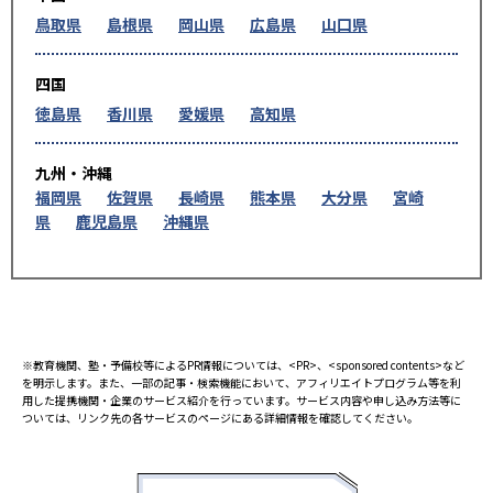
鳥取県
島根県
岡山県
広島県
山口県
四国
徳島県
香川県
愛媛県
高知県
九州・沖縄
福岡県
佐賀県
長崎県
熊本県
大分県
宮崎
県
鹿児島県
沖縄県
※教育機関、塾・予備校等によるPR情報については、<PR>、<sponsored contents>など
を明示します。また、一部の記事・検索機能において、アフィリエイトプログラム等を利
用した提携機関・企業のサービス紹介を行っています。サービス内容や申し込み方法等に
ついては、リンク先の各サービスのページにある詳細情報を確認してください。