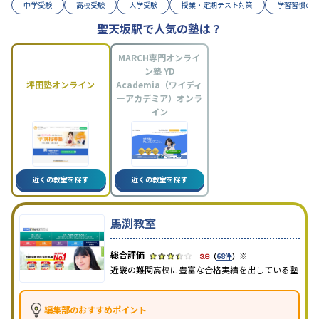
中学受験
高校受験
大学受験
授業・定期テスト対策
学習習慣の
聖天坂駅で人気の塾は？
MARCH専門オンライ
ン塾 YD
坪田塾オンライン
Academia（ワイディ
ーアカデミア）オンラ
イン
近くの教室を探す
近くの教室を探す
馬渕教室
※
3.8
（
68件
）
近畿の難関高校に豊富な合格実績を出している塾
編集部のおすすめポイント