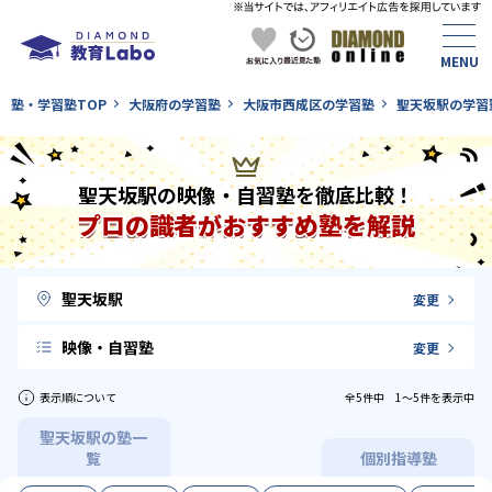
塾・学習塾TOP
大阪府の学習塾
大阪市西成区の学習塾
聖天坂駅の学習
聖天坂駅の映像・自習塾を徹底比較！
プロの識者がおすすめ塾を解説
聖天坂駅
変更
映像・自習塾
変更
表示順について
全5件中 1〜5件を表示中
聖天坂駅の塾一
覧
個別指導塾