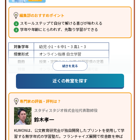
編集部のおすすめポイント
スモールステップで自分で解ける喜びが味わえる
学年や年齢にとらわれず、先取り学習ができる
対象学年
幼児
小1 ~ 6
中1 ~ 3
高1 ~ 3
授業形式
オンライン指導
自立学習
目的
授業・定期テスト対策
学習習慣の定着
続きを見る
特徴
オンライン対応
1科目から受講可能
近くの教室を探す
専門家の評価・評判は？
スタディスタジオ株式会社代表取締役
鈴木孝一
KUMONは、公文教育研究会が独自開発したプリントを使用して学
習する無学年式の学習塾だ。フランチャイズ展開で校舎数を伸ば