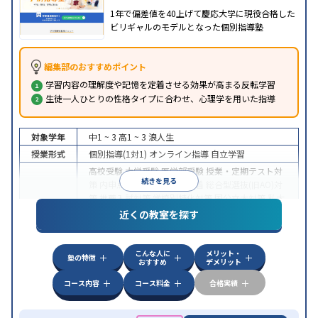
1年で偏差値を40上げて慶応大学に現役合格した
ビリギャルのモデルとなった個別指導塾
編集部のおすすめポイント
学習内容の理解度や記憶を定着させる効果が高まる反転学習
生徒一人ひとりの性格タイプに合わせ、心理学を用いた指導
対象学年
中1 ~ 3
高1 ~ 3
浪人生
授業形式
個別指導(1対1)
オンライン指導
自立学習
高校受験
大学受験
医学部受験
授業・定期テスト対
続きを見る
策
内申点対策
学習習慣の定着
総合型選抜(旧AO)対
策
推薦入試対策
学校別特化対策
国公立大対策
私大
目的
対策
共通テスト対策
英検(英語検定)対策
漢検(漢字
近くの教室を探す
検定)対策
数学特化対策
英語・英会話特化対策
その
他科目別特化対策
こんな人に
メリット・
中高一貫校生に対応
授業の振替可能
不登校生に対
塾の特徴
おすすめ
デメリット
応
学習にPC・タブレットを利用
オンライン対応
1
特徴
科目から受講可能
季節講習のみの受講可
発達障害
コース内容
コース料金
合格実績
の子どもに対応