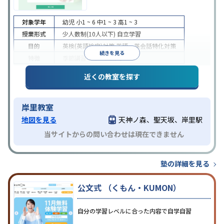
対象学年
幼児
小1 ~ 6
中1 ~ 3
高1 ~ 3
授業形式
少人数制(10人以下)
自立学習
目的
英検(英語検定)対策
英語・英会話特化対策
続きを見る
特徴
季節講習のみの受講可
近くの教室を探す
岸里教室
地図を見る
天神ノ森、聖天坂、岸里駅
当サイトからの問い合わせは現在できません
塾の詳細を見る
公文式 （くもん・KUMON）
自分の学習レベルに合った内容で自学自習