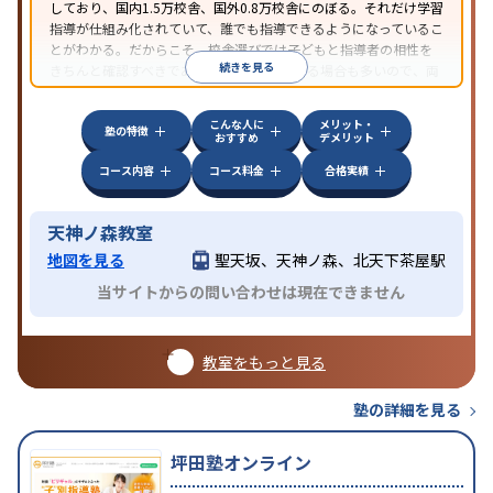
しており、国内1.5万校舎、国外0.8万校舎にのぼる。それだけ学習
指導が仕組み化されていて、誰でも指導できるようになっているこ
とがわかる。だからこそ、校舎選びでは子どもと指導者の相性を
続きを見る
きちんと確認すべきである。近所に2校舎ある場合も多いので、両
方見学してみることをオススメする。
こんな人に
メリット・
塾の特徴
おすすめ
デメリット
コース内容
コース料金
合格実績
天神ノ森教室
地図を見る
聖天坂、天神ノ森、北天下茶屋駅
当サイトからの問い合わせは現在できません
教室をもっと見る
塾の詳細を見る
坪田塾オンライン