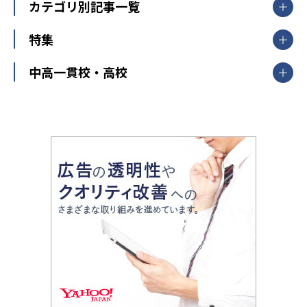
中学受験ランキング
カテゴリ別記事一覧
オンライン指導
明光義塾
大学受験ランキング
北陸
映像授業
ナビ個別指導学院
中学受験
特集
新潟県
富山県
石川県
福井県
個別教室のトライ
高校受験
東進ハイスクール
中部
開成番長直伝！子どもの受験を成功させる方法
中高一貫校・高校
大学受験
武田塾
愛知県
静岡県
岐阜県
三重県
長野県
令和時代の失敗しない塾選び
資格取得・学び直し
山梨県
2020年代の教育
中学入試最前線
教育費・塾代
中学受験最前線
近畿
てら先生の教育業界基本メソッド
座談会
大学入試改革
大阪府
運動と遊びを考える
兵庫県
京都府
奈良県
和歌山県
教育全般
親子で極める家庭学習
滋賀県
令和の大学受験は情報戦！
大学受験塾の選び方
ママテクエグザム
情報Ⅰ、数学が苦手な人注目！最短距離の学力
中学受験に熱心な市区町村ランキング
中国
進化する中高一貫校・高校
アップ法
小学校受験
鳥取県
島根県
岡山県
広島県
山口県
悩み多き「大学受験」相談室
家庭教師
四国
英語・英会話・英検対策
徳島県
香川県
愛媛県
高知県
小学校教師が解説！中学受験のリアル
教育ニュース最前線
九州・沖縄
教育ジャーナリストが徹底解説！ 大学受験の羅
福岡県
佐賀県
長崎県
熊本県
大分県
針盤
宮崎県
鹿児島県
沖縄県