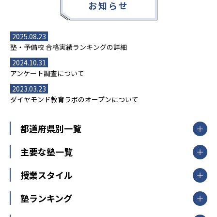
お知らせ
2025.08.23
塾・予備校 合格実績ランキングの詳細
2024.10.31
アンケート調査について
2023.03.23
ダイヤモンド教育ラボのオープンについて
都道府県別一覧
北海道・東北
主要な塾一覧
北海道
青森県
岩手県
宮城県
秋田県
【掲載塾一覧を見る】
授業スタイル
山形県
福島県
臨海セミナー
関東
個別指導
塾ランキング
東京個別指導学院
東京都
神奈川県
埼玉県
千葉県
茨城県
集団授業
個別指導塾TOMAS
栃木県
群馬県