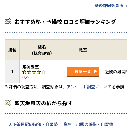
塾の詳細を見る
おすすめ塾・予備校 口コミ評価ランキング
塾名
順位
教室
（総合評価）
馬渕教室
1
教室一覧
近畿の難関高
3.8
※評価の調査方法、調査対象は、
アンケート調査について
を参照
聖天坂周辺の駅から探す
天下茶屋駅の映像・自習塾
岸里玉出駅の映像・自習塾