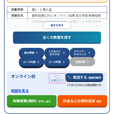
対象学年
高1 ~ 3
浪人生
授業形式
個別指導(1対1)
オンライン指導
自立学習
映像授業
大学受験
医学部受験
授業・定期テスト対策
内申点
続きを見る
目的
対策
学習習慣の定着
総合型選抜(旧AO)対策
推薦入
試対策
学校別特化対策
近くの教室を探す
中高一貫校生に対応
授業の振替可能
不登校生に対
特徴
応
学習にPC・タブレットを利用
オンライン対応
1
科目から受講可能
こんな人に
メリット・
塾の特徴
おすすめ
デメリット
コース内容
コース料金
合格実績
オンライン校
電話する
通話料無料
13:00-22:00(土日祝日問わず)
地図を見る
体験授業(無料)
料金などの資料請求
を申し込む
無料