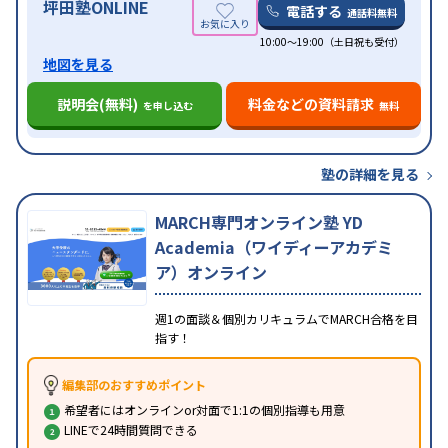
坪田塾ONLINE
電話する
通話料無料
10:00～19:00（土日祝も受付）
地図を見る
説明会(無料)
料金などの資料請求
を申し込む
無料
塾の詳細を見る
MARCH専門オンライン塾 YD
Academia（ワイディーアカデミ
ア）オンライン
週1の面談＆個別カリキュラムでMARCH合格を目
指す！
編集部のおすすめポイント
希望者にはオンラインor対面で1:1の個別指導も用意
LINEで24時間質問できる