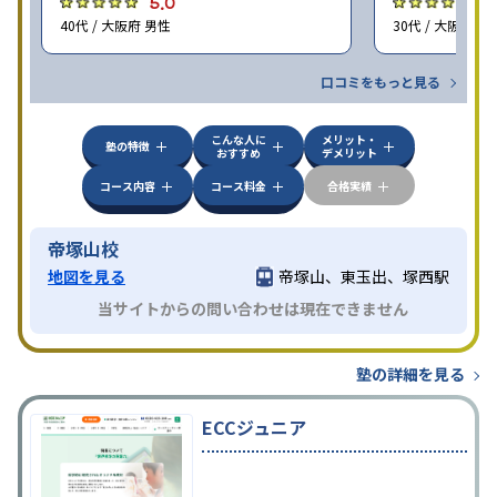
5.0
5
40代 / 大阪府 男性
30代 / 大阪府 女
口コミをもっと見る
こんな人に
メリット・
塾の特徴
おすすめ
デメリット
コース内容
コース料金
合格実績
帝塚山校
地図を見る
帝塚山、東玉出、塚西駅
当サイトからの問い合わせは現在できません
塾の詳細を見る
ECCジュニア