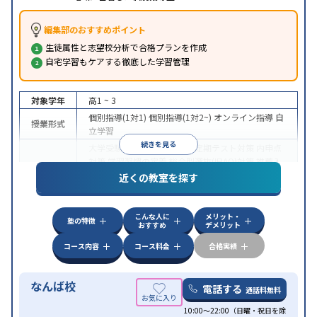
編集部のおすすめポイント
生徒属性と志望校分析で合格プランを作成
自宅学習もケアする徹底した学習管理
対象学年
高1 ~ 3
個別指導(1対1)
個別指導(1対2~)
オンライン指導
自
授業形式
立学習
続きを見る
大学受験
医学部受験
授業・定期テスト対策
内申点
対策
学習習慣の定着
総合型選抜(旧AO)対策
推薦入
目的
試対策
学校別特化対策
国公立大対策
私大対策
共通
近くの教室を探す
テスト対策
授業の振替可能
オンライン対応
1科目から受講可能
特徴
こんな人に
メリット・
季節講習のみの受講可
塾の特徴
おすすめ
デメリット
コース内容
コース料金
合格実績
なんば校
電話する
通話料無料
10:00～22:00（日曜・祝日を除