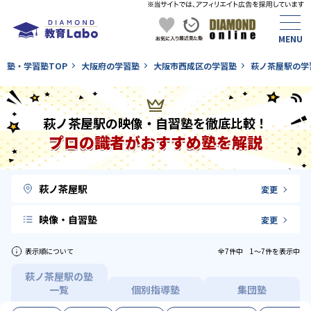
塾・学習塾TOP
大阪府の学習塾
大阪市西成区の学習塾
萩ノ茶屋駅の学
萩ノ茶屋駅の映像・自習塾を徹底比較！
プロの識者がおすすめ塾を解説
萩ノ茶屋駅
変更
映像・自習塾
変更
表示順について
全7件中 1〜7件を表示中
萩ノ茶屋駅の塾
一覧
個別指導塾
集団塾