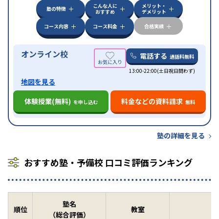
こんな人に
メリット・
塾の特徴
おすすめ
デメリット
コース内容
コース料金
合格実績
オンライン校
電話する
通話料無料
13:00-22:00(土日祝日問わず)
地図を見る
体験授業(無料)
料金などの資料請求
を申し込む
無料
塾の詳細を見る
おすすめ塾・予備校 口コミ評価ランキング
塾名
順位
教室
（総合評価）