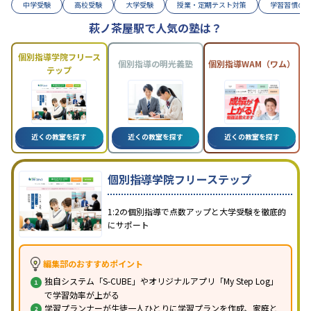
中学受験
高校受験
大学受験
授業・定期テスト対策
学習習慣の
萩ノ茶屋駅で人気の塾は？
個別指導学院フリース
個別指導の明光義塾
個別指導WAM（ワム）
テップ
近くの教室を探す
近くの教室を探す
近くの教室を探す
個別指導学院フリーステップ
1:2の個別指導で点数アップと大学受験を徹底的
にサポート
編集部のおすすめポイント
独自システム「S-CUBE」やオリジナルアプリ「My Step Log」
で学習効率が上がる
学習プランナーが生徒一人ひとりに学習プランを作成、家庭と