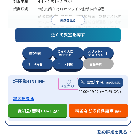
対象学年
中1 ~ 3
高1 ~ 3
浪人生
授業形式
個別指導(1対1)
オンライン指導
自立学習
高校受験
大学受験
医学部受験
授業・定期テスト対
続きを見る
策
内申点対策
学習習慣の定着
総合型選抜(旧AO)対
策
推薦入試対策
学校別特化対策
国公立大対策
私大
目的
対策
共通テスト対策
英検(英語検定)対策
漢検(漢字
近くの教室を探す
検定)対策
数学特化対策
英語・英会話特化対策
その
他科目別特化対策
こんな人に
メリット・
中高一貫校生に対応
授業の振替可能
不登校生に対
塾の特徴
おすすめ
デメリット
応
学習にPC・タブレットを利用
オンライン対応
1
特徴
科目から受講可能
季節講習のみの受講可
発達障害
コース内容
コース料金
合格実績
の子どもに対応
坪田塾ONLINE
電話する
通話料無料
10:00～19:00（土日祝も受付）
地図を見る
説明会(無料)
料金などの資料請求
を申し込む
無料
塾の詳細を見る