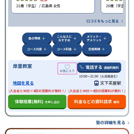
21歳（学生） / 広島県 女性
20歳（学生） / 
口コミをもっと見る
こんな人に
メリット・
塾の特徴
おすすめ
デメリット
コース内容
コース料金
合格実績
岸里教室
電話する
通話料無料
10:00〜21:00（土日祝含む）
地図を見る
天下茶屋駅
\入会金と90分×4回の授業料が無料！/
\入会金と90分×4回の授業料が無料！/
体験授業(無料)
料金などの資料請求
を申し込む
無料
塾の詳細を見る