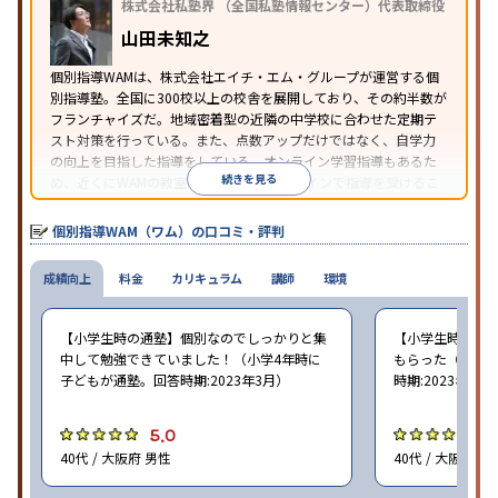
株式会社私塾界 （全国私塾情報センター）代表取締役
※2023年3月調査。
小学校高学年の個別指導塾アンケート調査方法
を参
山田未知之
照
個別指導WAMは、株式会社エイチ・エム・グループが運営する個
別指導塾。全国に300校以上の校舎を展開しており、その約半数が
フランチャイズだ。地域密着型の近隣の中学校に合わせた定期テ
スト対策を行っている。また、点数アップだけではなく、自学力
の向上を目指した指導をしている。オンライン学習指導もあるた
続きを見る
め、近くにWAMの教室がなくても、オンラインで指導を受けるこ
とができる。
個別指導WAM（ワム）の口コミ・評判
成績向上
料金
カリキュラム
講師
環境
【小学生時の通塾】個別なのでしっかりと集
【小学生時の通
中して勉強できていました！（小学4年時に
もらった（小学5
子どもが通塾。回答時期:2023年3月）
時期:2023年3月
5.0
5
40代 / 大阪府 男性
40代 / 大阪府 女