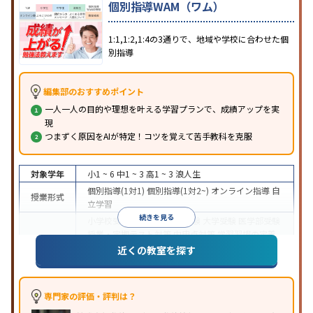
個別指導WAM（ワム）
1:1,1:2,1:4の3通りで、地域や学校に合わせた個
別指導
編集部のおすすめポイント
一人一人の目的や理想を叶える学習プランで、成績アップを実
現
つまずく原因をAIが特定！コツを覚えて苦手教科を克服
対象学年
小1 ~ 6
中1 ~ 3
高1 ~ 3
浪人生
個別指導(1対1)
個別指導(1対2~)
オンライン指導
自
授業形式
立学習
続きを見る
小学校受験
中学受験
高校受験
大学受験
医学部受験
授業・定期テスト対策
内申点対策
学習習慣の定着
目的
総合型選抜(旧AO)対策
推薦入試対策
学校別特化対
近くの教室を探す
策
英検(英語検定)対策
漢検(漢字検定)対策
数学特化
対策
英語・英会話特化対策
その他科目別特化対策
中高一貫校生に対応
授業の振替可能
オンライン対
専門家の評価・評判は？
特徴
応
1科目から受講可能
季節講習のみの受講可