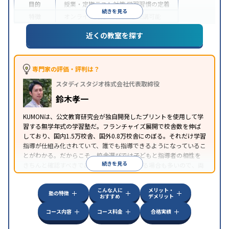
目的
授業・定期テスト対策
学習習慣の定着
続きを見る
特徴
オンライン対応
1科目から受講可能
近くの教室を探す
専門家の評価・評判は？
スタディスタジオ株式会社代表取締役
鈴木孝一
KUMONは、公文教育研究会が独自開発したプリントを使用して学
習する無学年式の学習塾だ。フランチャイズ展開で校舎数を伸ば
しており、国内1.5万校舎、国外0.8万校舎にのぼる。それだけ学習
指導が仕組み化されていて、誰でも指導できるようになっているこ
とがわかる。だからこそ、校舎選びでは子どもと指導者の相性を
続きを見る
きちんと確認すべきである。近所に2校舎ある場合も多いので、両
方見学してみることをオススメする。
こんな人に
メリット・
塾の特徴
おすすめ
デメリット
コース内容
コース料金
合格実績