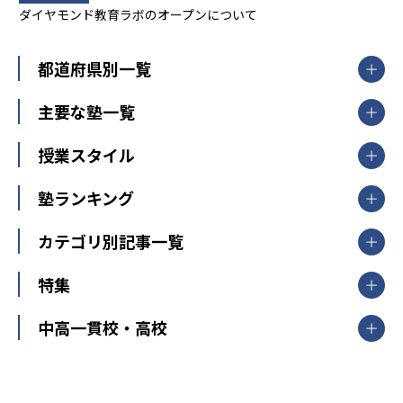
ダイヤモンド教育ラボのオープンについて
都道府県別一覧
北海道・東北
主要な塾一覧
北海道
青森県
岩手県
宮城県
秋田県
【掲載塾一覧を見る】
授業スタイル
山形県
福島県
臨海セミナー
関東
個別指導
塾ランキング
東京個別指導学院
東京都
神奈川県
埼玉県
千葉県
茨城県
集団授業
個別指導塾TOMAS
栃木県
群馬県
中学受験ランキング
カテゴリ別記事一覧
オンライン指導
明光義塾
大学受験ランキング
北陸
映像授業
ナビ個別指導学院
中学受験
特集
新潟県
富山県
石川県
福井県
個別教室のトライ
高校受験
東進ハイスクール
中部
開成番長直伝！子どもの受験を成功させる方法
中高一貫校・高校
大学受験
武田塾
愛知県
静岡県
岐阜県
三重県
長野県
令和時代の失敗しない塾選び
資格取得・学び直し
山梨県
2020年代の教育
中学入試最前線
教育費・塾代
中学受験最前線
近畿
てら先生の教育業界基本メソッド
座談会