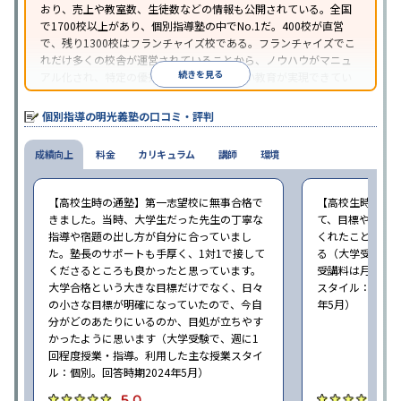
おり、売上や教室数、生徒数などの情報も公開されている。全国
照
で1700校以上があり、個別指導塾の中でNo.1だ。400校が直営
で、残り1300校はフランチャイズ校である。フランチャイズでこ
れだけ多くの校舎が運営されていることから、ノウハウがマニュ
続きを見る
アル化され、特定の優秀な人材に依存しない教育が実現できてい
ることが推測される。
個別指導の明光義塾の口コミ・評判
成績向上
料金
カリキュラム
講師
環境
【高校生時の通塾】第一志望校に無事合格で
【高校生時の通
きました。当時、大学生だった先生の丁寧な
て、目標や勉強
指導や宿題の出し方が自分に合っていまし
くれたことが、
た。塾長のサポートも手厚く、1対1で接して
る（大学受験で、
くださるところも良かったと思っています。
受講料は月35,
大学合格という大きな目標だけでなく、日々
スタイル：個別、
の小さな目標が明確になっていたので、今自
年5月）
分がどのあたりにいるのか、目処が立ちやす
かったように思います（大学受験で、週に1
回程度授業・指導。利用した主な授業スタイ
ル：個別。回答時期2024年5月）
5.0
4