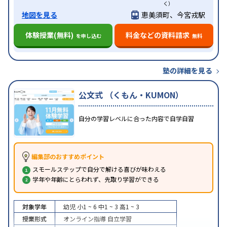
く）
地図を見る
恵美須町、今宮戎駅
体験授業(無料)
料金などの資料請求
を申し込む
無料
塾の詳細を見る
公文式 （くもん・KUMON）
自分の学習レベルに合った内容で自学自習
編集部のおすすめポイント
スモールステップで自分で解ける喜びが味わえる
学年や年齢にとらわれず、先取り学習ができる
対象学年
幼児
小1 ~ 6
中1 ~ 3
高1 ~ 3
授業形式
オンライン指導
自立学習