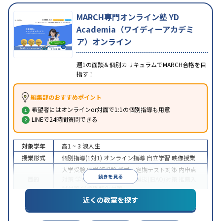
MARCH専門オンライン塾 YD
Academia（ワイディーアカデミ
ア）オンライン
週1の面談＆個別カリキュラムでMARCH合格を目
指す！
編集部のおすすめポイント
希望者にはオンラインor対面で1:1の個別指導も用意
LINEで24時間質問できる
対象学年
高1 ~ 3
浪人生
授業形式
個別指導(1対1)
オンライン指導
自立学習
映像授業
大学受験
医学部受験
授業・定期テスト対策
内申点
続きを見る
目的
対策
学習習慣の定着
総合型選抜(旧AO)対策
推薦入
試対策
学校別特化対策
近くの教室を探す
中高一貫校生に対応
授業の振替可能
不登校生に対
特徴
応
学習にPC・タブレットを利用
オンライン対応
1
科目から受講可能