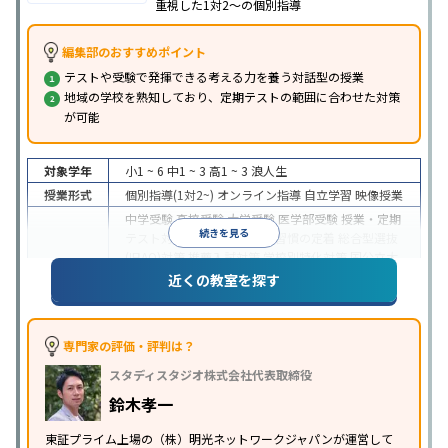
重視した1対2〜の個別指導
編集部のおすすめポイント
テストや受験で発揮できる考える力を養う対話型の授業
地域の学校を熟知しており、定期テストの範囲に合わせた対策
が可能
対象学年
小1 ~ 6
中1 ~ 3
高1 ~ 3
浪人生
授業形式
個別指導(1対2~)
オンライン指導
自立学習
映像授業
中学受験
高校受験
大学受験
医学部受験
授業・定期
続きを見る
テスト対策
内申点対策
学習習慣の定着
総合型選抜
(旧AO)対策
推薦入試対策
学校別特化対策
国公立大
目的
対策
私大対策
共通テスト対策
英検(英語検定)対策
近くの教室を探す
漢検(漢字検定)対策
数学特化対策
英語・英会話特化
対策
その他科目別特化対策
中高一貫校生に対応
特待生・奨学金制度あり
授業
専門家の評価・評判は？
の振替可能
不登校生に対応
学習にPC・タブレット
スタディスタジオ株式会社代表取締役
特徴
を利用
オンライン対応
1科目から受講可能
季節講
習のみの受講可
発達障害の子どもに対応
自習室あ
鈴木孝一
り
※2023年3月調査。
小学校高学年の個別指導塾アンケート調査方法
を参
東証プライム上場の（株）明光ネットワークジャパンが運営して