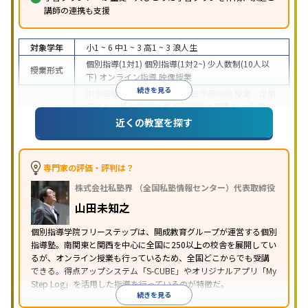
講師の連携も支援
対象学年
小1 ~ 6
中1 ~ 3
高1 ~ 3
浪人生
個別指導(1対1)
個別指導(1対2~)
少人数制(10人以
授業形式
下)
オンライン指導
映像授業
続きを見る
中学受験
高校受験
大学受験
医学部受験
授業・定期
テスト対策
内申点対策
学習習慣の定着
総合型選抜
(旧AO)対策
推薦入試対策
学校別特化対策
国公立大
近くの教室を探す
目的
対策
私大対策
共通テスト対策
英検(英語検定)対策
漢検(漢字検定)対策
数学特化対策
英語・英会話特化
対策
その他科目別特化対策
専門家の評価・評判は？
中高一貫校生に対応
特待生・奨学金制度あり
成績
株式会社私塾界 （全国私塾情報センター）代表取締役
保証制度あり
授業の振替可能
学習にPC・タブレッ
特徴
トを利用
オンライン対応
1科目から受講可能
季節
山田未知之
講習のみの受講可
自習室あり
個別指導学院フリーステップは、開成教育グループが運営する個別
指導塾。南関東と関西を中心に全国に250以上の校舎を展開してい
るが、オンライン授業も行っているため、全国どこからでも受講
できる。得点アップシステム「S-CUBE」やオリジナルアプリ「My
Step Log」を活用した指導を行っているのが特徴だ。
続きを見る