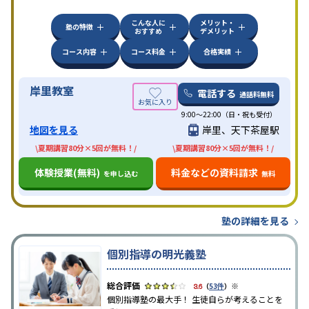
こんな人に
メリット・
塾の特徴
おすすめ
デメリット
コース内容
コース料金
合格実績
岸里教室
電話する
通話料無料
9:00～22:00（日・祝も受付）
地図を見る
岸里、天下茶屋駅
\夏期講習80分×5回が無料！/
\夏期講習80分×5回が無料！/
体験授業(無料)
料金などの資料請求
を申し込む
無料
塾の詳細を見る
個別指導の明光義塾
※
3.6
（
53件
）
個別指導塾の最大手！ 生徒自らが考えることを