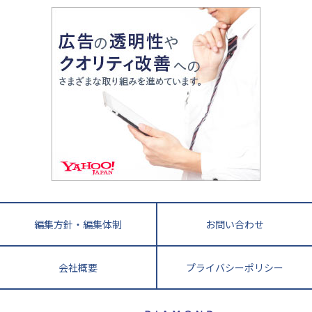
大学入試改革
大阪府
運動と遊びを考える
兵庫県
京都府
奈良県
和歌山県
教育全般
親子で極める家庭学習
滋賀県
令和の大学受験は情報戦！
大学受験塾の選び方
ママテクエグザム
情報Ⅰ、数学が苦手な人注目！最短距離の学力
中学受験に熱心な市区町村ランキング
中国
進化する中高一貫校・高校
アップ法
小学校受験
鳥取県
島根県
岡山県
広島県
山口県
悩み多き「大学受験」相談室
家庭教師
四国
英語・英会話・英検対策
徳島県
香川県
愛媛県
高知県
小学校教師が解説！中学受験のリアル
教育ニュース最前線
九州・沖縄
教育ジャーナリストが徹底解説！ 大学受験の羅
福岡県
佐賀県
長崎県
熊本県
大分県
針盤
宮崎県
鹿児島県
沖縄県
編集方針・編集体制
お問い合わせ
会社概要
プライバシーポリシー