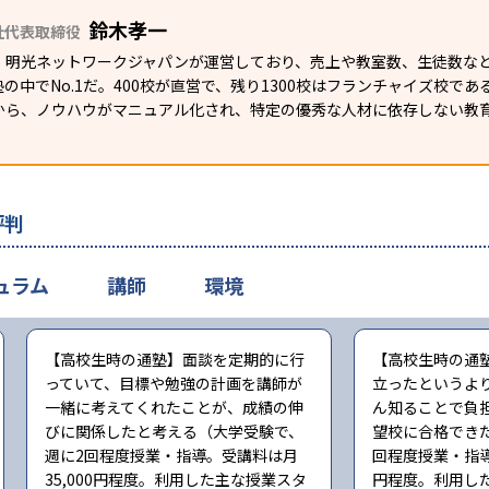
鈴木孝一
社代表取締役
）明光ネットワークジャパンが運営しており、売上や教室数、生徒数など
の中でNo.1だ。400校が直営で、残り1300校はフランチャイズ校で
から、ノウハウがマニュアル化され、特定の優秀な人材に依存しない教
評判
ュラム
講師
環境
【高校生時の通塾】面談を定期的に行
【高校生時の通
っていて、目標や勉強の計画を講師が
立ったというよ
一緒に考えてくれたことが、成績の伸
ん知ることで負
びに関係したと考える（大学受験で、
望校に合格でき
週に2回程度授業・指導。受講料は月
回程度授業・指導
35,000円程度。利用した主な授業スタ
円程度。利用し