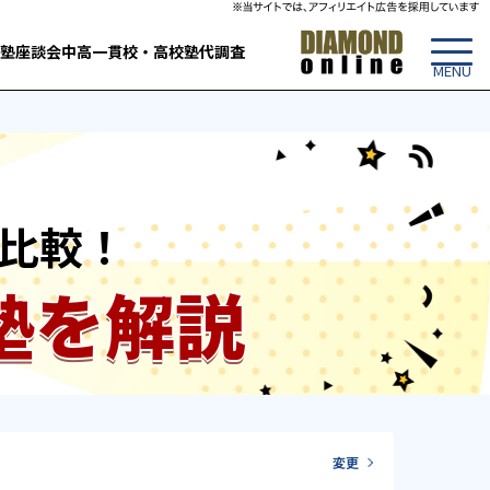
塾
座談会
中高一貫校・高校
塾代調査
比較！
塾を解説
変更