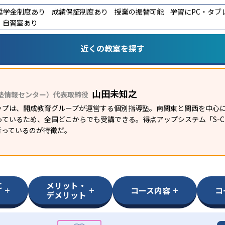
奨学金制度あり
成績保証制度あり
授業の振替可能
学習にPC・タブ
自習室あり
近くの教室を探す
山田未知之
塾情報センター）代表取締役
ップは、開成教育グループが運営する個別指導塾。南関東と関西を中心に
ているため、全国どこからでも受講できる。得点アップシステム「S-CUB
行っているのが特徴だ。
に
メリット・
コース内容
コ
デメリット