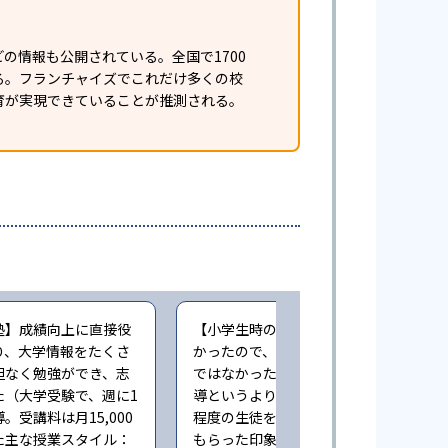
の情報も公開されている。全国で1700
ある。フランチャイズでこれだけ多くの校
育が実現できていることが推測される。
塾】成績向上に直接役
【小学生時の通塾】本人にやる気が無
り、大学情報をたくさ
かったので、成績向上するという感じ
担なく勉強ができ、志
ではなかった。また指導自体も個人指
た（大学受験で、週に1
導というより、一人の先生が一度に3人
。受講料は月15,000
程度の生徒をみており、きちんとみて
た主な授業スタイル：
もらった印象ではない（小学6年時に子