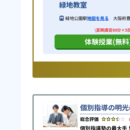
緑地教室
緑地公園駅
地図を見る
大阪府豊
\夏期講習80分×5
体験授業(無料
個別指導の明光
個別指導塾の最大手！