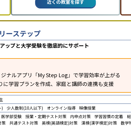
近くの教室を探す
リーステップ
数アップと大学受験を徹底的にサポート
ジナルアプリ「My Step Log」で学習効率が上がる
りに学習プランを作成、家庭と講師の連携も支援
生
)
少人数制(10人以下)
オンライン指導
映像授業
医学部受験
授業・定期テスト対策
内申点対策
学習習慣の定着
総
対策
共通テスト対策
英検(英語検定)対策
漢検(漢字検定)対策
数学