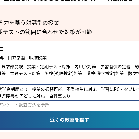
る力を養う対話型の授業
期テストの範囲に合わせた対策が可能
生
導
自立学習
映像授業
医学部受験
授業・定期テスト対策
内申点対策
学習習慣の定着
総
対策
共通テスト対策
英検(英語検定)対策
漢検(漢字検定)対策
数学
奨学金制度あり
授業の振替可能
不登校生に対応
学習にPC・タブレ
発達障害の子どもに対応
自習室あり
アンケート調査方法
を参照
近くの教室を探す