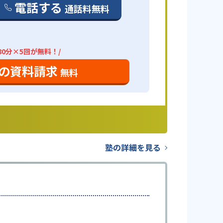
電話する
通話料無料
80分×5回が無料！/
の資料請求
無料
塾の詳細を見る