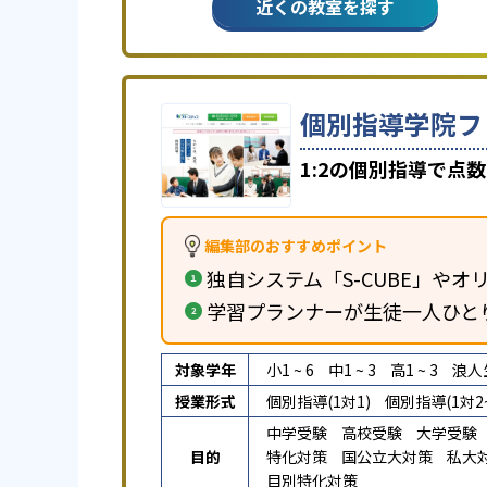
近くの教室を探す
個別指導学院フ
1:2の個別指導で点
編集部のおすすめポイント
独自システム「S-CUBE」やオリ
学習プランナーが生徒一人ひと
対象学年
小1 ~ 6
中1 ~ 3
高1 ~ 3
浪人
授業形式
個別指導(1対1)
個別指導(1対2~
中学受験
高校受験
大学受験
目的
特化対策
国公立大対策
私大
目別特化対策