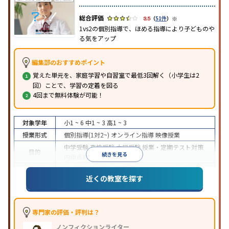
※
3.5
（
51件
）
1vs2の個別指導で、ほめる指導により子どものや
る気をアップ
編集部のおすすめポイント
覚えた単元を、家庭学習や自習室で最低3回解く（小学生は2
回）ことで、学習の定着を図る
4回まで無料体験が可能！
対象学年
小1 ~ 6
中1 ~ 3
高1 ~ 3
授業形式
個別指導(1対2~)
オンライン指導
映像授業
中学受験
高校受験
大学受験
授業・定期テスト対策
目的
続きを見る
内申点対策
学習習慣の定着
成績保証制度あり
授業の振替可能
オンライン対応
近くの教室を探す
特徴
1科目から受講可能
季節講習のみの受講可
自習室あ
り
※2023年3月調査。
小学校高学年の個別指導塾アンケート調査方法
を参
照
専門家の評価・評判は？
ノンフィクションライター