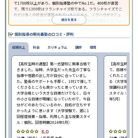
で1700校以上があり、個別指導塾の中でNo.1だ。400校が直営
で、残り1300校はフランチャイズ校である。フランチャイズでこ
れだけ多くの校舎が運営されていることから、ノウハウがマニュ
続きを見る
アル化され、特定の優秀な人材に依存しない教育が実現できてい
ることが推測される。
個別指導の明光義塾の口コミ・評判
成績向上
料金
カリキュラム
講師
環境
【高校生時の通塾】第一志望校に無事合格で
【高校生時の通
きました。当時、大学生だった先生の丁寧な
て、目標や勉強
指導や宿題の出し方が自分に合っていまし
くれたことが、
た。塾長のサポートも手厚く、1対1で接して
る（大学受験で、
くださるところも良かったと思っています。
受講料は月35,
大学合格という大きな目標だけでなく、日々
スタイル：個別、
の小さな目標が明確になっていたので、今自
年5月）
分がどのあたりにいるのか、目処が立ちやす
かったように思います（大学受験で、週に1
回程度授業・指導。利用した主な授業スタイ
ル：個別。回答時期2024年5月）
5.0
4
21歳（学生） / 広島県 女性
20歳（学生） / 