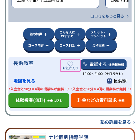
口コミをもっと見る
こんな人に
メリット・
塾の特徴
おすすめ
デメリット
コース内容
コース料金
合格実績
長浜教室
電話する
通話料無料
10:00〜21:00（土日祝含む）
地図を見る
長浜駅
\入会金と90分×4回の授業料が無料！/
\入会金と90分×4回の授業料が無料！/
体験授業(無料)
料金などの資料請求
を申し込む
無料
塾の詳細を見る
ナビ個別指導学院