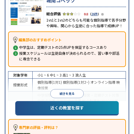
城南コベッツ
※
3.2
（
26件
）
1vs1と1vs2のどちらも可能な個別指導で苦手分野
や興味、関心から生徒に合った指導で成績UP！
編集部のおすすめポイント
中学生は、定期テストの25点UPを保証するコースあり
授業スケジュールは生徒自身が決められるので、習い事や部活
に専念できる
対象学年
小1 ~ 6
中1 ~ 3
高1 ~ 3
浪人生
個別指導(1対1)
個別指導(1対2~)
オンライン指導
映
授業形式
像授業
続きを見る
中学受験
高校受験
大学受験
授業・定期テスト対策
内申点対策
学習習慣の定着
総合型選抜(旧AO)対策
目的
推薦入試対策
学校別特化対策
国公立大対策
私大対
近くの教室を探す
策
共通テスト対策
英検(英語検定)対策
その他科目
別特化対策
中高一貫校生に対応
成績保証制度あり
授業の振替
専門家の評価・評判は？
特徴
可能
不登校生に対応
オンライン対応
1科目から受