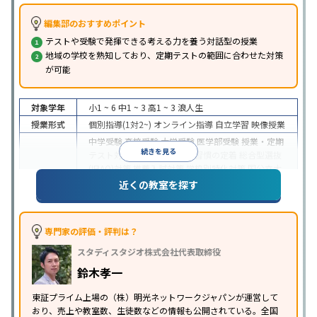
編集部のおすすめポイント
テストや受験で発揮できる考える力を養う対話型の授業
地域の学校を熟知しており、定期テストの範囲に合わせた対策
が可能
対象学年
小1 ~ 6
中1 ~ 3
高1 ~ 3
浪人生
授業形式
個別指導(1対2~)
オンライン指導
自立学習
映像授業
中学受験
高校受験
大学受験
医学部受験
授業・定期
続きを見る
テスト対策
内申点対策
学習習慣の定着
総合型選抜
(旧AO)対策
推薦入試対策
学校別特化対策
国公立大
目的
対策
私大対策
共通テスト対策
英検(英語検定)対策
近くの教室を探す
漢検(漢字検定)対策
数学特化対策
英語・英会話特化
対策
その他科目別特化対策
中高一貫校生に対応
特待生・奨学金制度あり
授業
専門家の評価・評判は？
の振替可能
不登校生に対応
学習にPC・タブレット
スタディスタジオ株式会社代表取締役
特徴
を利用
オンライン対応
1科目から受講可能
季節講
習のみの受講可
発達障害の子どもに対応
自習室あ
鈴木孝一
り
※2023年3月調査。
小学校高学年の個別指導塾アンケート調査方法
を参
東証プライム上場の（株）明光ネットワークジャパンが運営して
おり、売上や教室数、生徒数などの情報も公開されている。全国
照