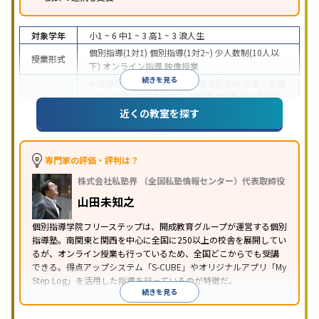
対象学年
小1 ~ 6
中1 ~ 3
高1 ~ 3
浪人生
個別指導(1対1)
個別指導(1対2~)
少人数制(10人以
授業形式
下)
オンライン指導
映像授業
続きを見る
中学受験
高校受験
大学受験
医学部受験
授業・定期
テスト対策
内申点対策
学習習慣の定着
総合型選抜
(旧AO)対策
推薦入試対策
学校別特化対策
国公立大
近くの教室を探す
目的
対策
私大対策
共通テスト対策
英検(英語検定)対策
漢検(漢字検定)対策
数学特化対策
英語・英会話特化
対策
その他科目別特化対策
専門家の評価・評判は？
中高一貫校生に対応
特待生・奨学金制度あり
成績
株式会社私塾界 （全国私塾情報センター）代表取締役
保証制度あり
授業の振替可能
学習にPC・タブレッ
特徴
トを利用
オンライン対応
1科目から受講可能
季節
山田未知之
講習のみの受講可
自習室あり
個別指導学院フリーステップは、開成教育グループが運営する個別
指導塾。南関東と関西を中心に全国に250以上の校舎を展開してい
るが、オンライン授業も行っているため、全国どこからでも受講
できる。得点アップシステム「S-CUBE」やオリジナルアプリ「My
Step Log」を活用した指導を行っているのが特徴だ。
続きを見る