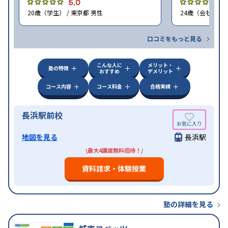
5.0
5
20歳（学生） / 東京都 男性
24歳（会社員<正
口コミをもっと見る
こんな人に
メリット・
塾の特徴
おすすめ
デメリット
コース内容
コース料金
合格実績
長浜駅前校
地図を見る
長浜駅
\最大4講座無料招待！/
資料請求・体験授業
塾の詳細を見る