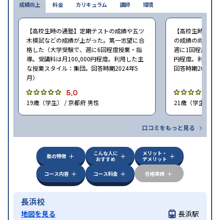
成績向上
料金
カリキュラム
講師
環境
【高校生時の通塾】定期テストの成績や五ツ
【高校生時の通
木模試などの成績が上がった。第一志望に合
の成績の向上に
格した（大学受験で、週に6回程度授業・指
週に1回程度授業・
導。受講料は月100,000円程度。利用した主
円程度。利用し
な授業スタイル：集団。回答時期2024年5
回答時期2024年
月）
5.0
5
19歳（学生） / 京都府 男性
21歳（学生） / 
口コミをもっと見る
こんな人に
メリット・
塾の特徴
おすすめ
デメリット
コース内容
コース料金
合格実績
長浜校
地図を見る
長浜駅