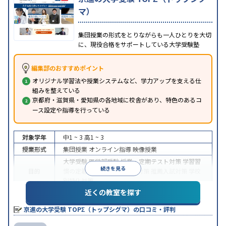
マ）
集団授業の形式をとりながらも一人ひとりを大切
に、現役合格をサポートしている大学受験塾
編集部のおすすめポイント
オリジナル学習法や授業システムなど、学力アップを支える仕
組みを整えている
京都府・滋賀県・愛知県の各地域に校舎があり、特色のあるコ
ース設定や指導を行っている
対象学年
中1 ~ 3
高1 ~ 3
授業形式
集団授業
オンライン指導
映像授業
大学受験
医学部受験
授業・定期テスト対策
学習習
続きを見る
目的
慣の定着
総合型選抜(旧AO)対策
推薦入試対策
学校
別特化対策
近くの教室を探す
授業の振替可能
学習にPC・タブレットを利用
オン
特徴
ライン対応
1科目から受講可能
京進の大学受験 TOPΣ（トップシグマ）の口コミ・評判
※2024年6月調査。
大学受験塾・予備校のアンケート調査方法
を参照