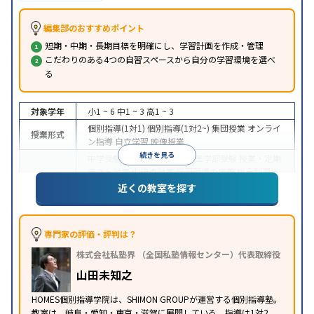
編集部のおすすめポイント
短期・中期・長期目標を明確にし、学習計画を作成・管理
こだわりのある4つの自習スペースから自分の学習環境を選べ
る
対象学年
小1 ~ 6
中1 ~ 3
高1 ~ 3
個別指導(1対1)
個別指導(1対2~)
集団授業
オンライ
授業形式
ン指導
自立学習
映像授業
続きを見る
中学受験
高校受験
大学受験
医学部受験
授業・定期
テスト対策
内申点対策
学習習慣の定着
総合型選抜
目的
(旧AO)対策
推薦入試対策
学校別特化対策
国公立大
近くの教室を探す
対策
私大対策
共通テスト対策
その他科目別特化対
策
中高一貫校生に対応
授業の振替可能
不登校生に対
専門家の評価・評判は？
応
学習にPC・タブレットを利用
オンライン対応
1
特徴
株式会社私塾界 （全国私塾情報センター）代表取締役
科目から受講可能
季節講習のみの受講可
発達障害
の子どもに対応
自習室あり
山田未知之
HOMES個別指導学院は、SHIMON GROUPが運営する個別指導塾。
教室は、岐阜・愛知・東京・滋賀に展開している。指導は1対2