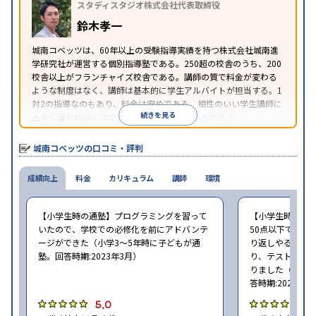
スタディスタジオ株式会社代表取締役
講可能
季節講習のみの受講可
※2023年3月調査。
小学校高学年の個別指導塾アンケート調査方法
を参
鈴木孝一
照
城南コベッツは、60年以上の受験指導実績を持つ株式会社城南進
学研究社が運営する個別指導塾である。250超の校舎のうち、200
校舎以上がフランチャイズ校舎である。講師の質で料金が変わる
ような制度はなく、講師は基本的に学生アルバイトが担当する。1
対2の指導なのもあり、料金は安めである。相性のいい学生講師に
続きを見る
上手く当たれば、コスパよく成績を上げられるだろう。
城南コベッツの口コミ・評判
成績向上
料金
カリキュラム
講師
環境
【小学生時の通塾】プログラミングを習って
【小学生時の通
いたので、学校での必修化を前にアドバンテ
50点以下でした
ージができた（小学3〜5年時に子どもが通
り返しやること
塾。回答時期:2023年3月）
り、テストの点数
りました（小学2
答時期:2023年3
5.0
4