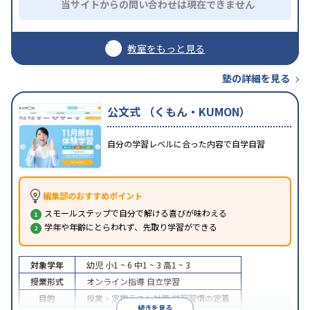
当サイトからの問い合わせは現在できません
教室をもっと見る
塾の詳細を見る
公文式 （くもん・KUMON）
自分の学習レベルに合った内容で自学自習
編集部のおすすめポイント
スモールステップで自分で解ける喜びが味わえる
学年や年齢にとらわれず、先取り学習ができる
対象学年
幼児
小1 ~ 6
中1 ~ 3
高1 ~ 3
授業形式
オンライン指導
自立学習
目的
授業・定期テスト対策
学習習慣の定着
続きを見る