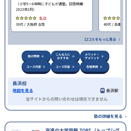
（小学5〜6年時に子どもが通塾。回答時期
2023年3月）
5.0
5
30代 / 大阪府 女性
40代 / 兵庫県 女
口コミをもっと見る
こんな人に
メリット・
塾の特徴
おすすめ
デメリット
コース内容
コース料金
合格実績
長浜校
地図を見る
長浜駅
当サイトからの問い合わせは現在できません
塾の詳細を見る
京進の大学受験 TOPΣ（トップシグ