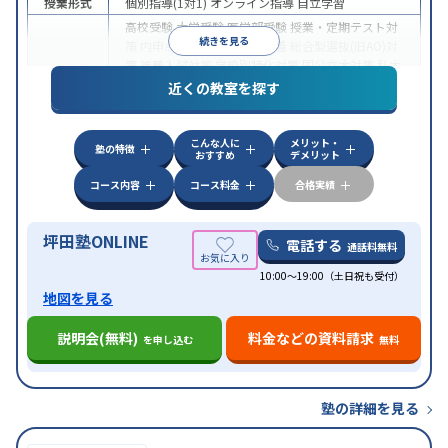
授業形式
個別指導(1対1)
オンライン指導
自立学習
高校受験
大学受験
医学部受験
授業・定期テスト対
続きを見る
策
内申点対策
学習習慣の定着
総合型選抜(旧AO)対
策
推薦入試対策
学校別特化対策
国公立大対策
私大
目的
対策
共通テスト対策
英検(英語検定)対策
漢検(漢字
近くの教室を探す
検定)対策
数学特化対策
英語・英会話特化対策
その
他科目別特化対策
こんな人に
メリット・
中高一貫校生に対応
授業の振替可能
不登校生に対
塾の特徴
おすすめ
デメリット
応
学習にPC・タブレットを利用
オンライン対応
1
特徴
科目から受講可能
季節講習のみの受講可
発達障害
コース内容
コース料金
合格実績
の子どもに対応
坪田塾ONLINE
電話する
通話料無料
10:00～19:00（土日祝も受付）
地図を見る
説明会(無料)
料金などの資料請求
を申し込む
無料
塾の詳細を見る