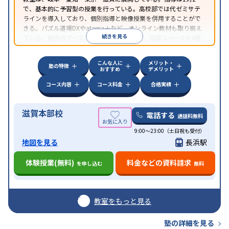
で、基本的に予習型の授業を行っている。高校部では代ゼミサテ
ラインを導入しており、個別指導と映像授業を併用することがで
きる。パズル道場DXやatama＋など、オンライン教材も取り揃え
続きを見る
ている。個別のブース、フリースペースなど、自習スペースが4種
類あるのも特徴だ。
こんな人に
メリット・
塾の特徴
おすすめ
デメリット
コース内容
コース料金
合格実績
滋賀本部校
電話する
通話料無料
9:00～23:00（土日祝も受付）
地図を見る
長浜駅
体験授業(無料)
料金などの資料請求
を申し込む
無料
教室をもっと見る
塾の詳細を見る