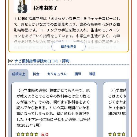
杉浦由美子
ナビ個別指導学院は「おせっかいな先生」をキャッチコピーとし
て、おせっかいなまでの面倒見のよさ、褒める指導を心がける個
別指導塾です。コーチングの手法を取り入れ、生徒のモチベーシ
ョンをあげていく指導をしています。中学生の生徒が多く、内申
点をあげるための対策を得意とし、地元の公立中学の定期テスト
続きを見る
の範囲を教室に貼り出すなど手厚く学習をフォローしています。
オリジナルテキストを使用しており、特に英語は各教科書に合わ
せたテキストを使った「先取り学習」で理解度を深められます。
ナビ個別指導学院の口コミ・評判
成績向上
料金
カリキュラム
講師
環境
【小学生時の通塾】算数がとても苦手で、親
【小学生時の通
が教えようとすると今の教科書とは全く教え
ろはよくやり方
方が違った。その為、親がまず教科書をよく
びてきたようで
読んでから教える。という実に時間がかかる
た（小学3〜6年
事になってしまった為、塾に通わせる選択を
期:2023年3月）
した（小学5〜6年時に子どもが通塾。回答時
期:2023年3月）
5.0
4