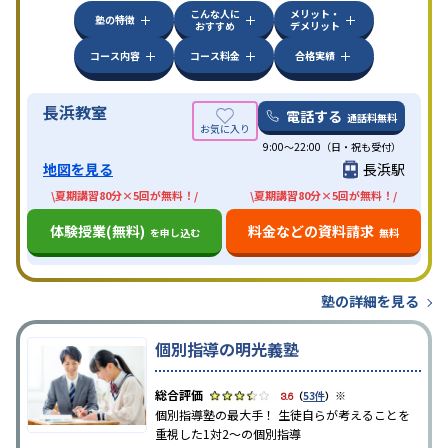
こんな人に
メリット・
塾の特徴
おすすめ
デメリット
コース内容
コース料金
合格実績
長浜教室
電話する
通話料無料
9:00～22:00（日・祝も受付）
地図を見る
長浜駅
\夏期講習80分×5回が無料！/
\夏期講習80分×5回が無料！/
体験授業(無料)
料金などの資料請求
を申し込む
無料
塾の詳細を見る
個別指導の明光義塾
※
3.6
（
53件
）
個別指導塾の最大手！ 生徒自らが考えることを
重視した1対2〜の個別指導