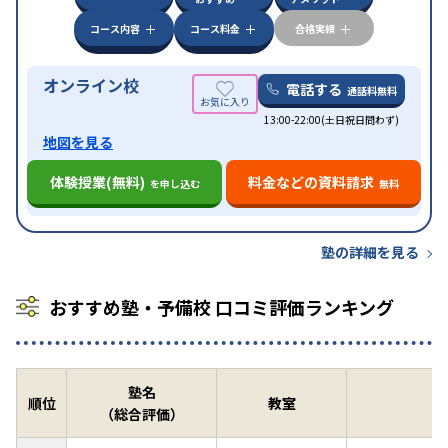
コース内容
コース料金
合格実績
オンライン校
電話する
通話料無料
13:00-22:00(土日祝日問わず)
地図を見る
体験授業(無料)
料金などの資料請求
を申し込む
無料
塾の詳細を見る
おすすめ塾・予備校 口コミ評価ランキング
塾名
順位
教室
（総合評価）