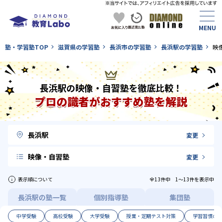
塾・学習塾TOP
滋賀県の学習塾
長浜市の学習塾
長浜駅の学習塾
映
長浜駅の映像・自習塾を徹底比較！
プロの識者がおすすめ塾を解説
長浜駅
変更
映像・自習塾
変更
表示順について
全13件中 1〜13件を表示中
長浜駅の塾一覧
個別指導塾
集団塾
中学受験
高校受験
大学受験
授業・定期テスト対策
学習習慣の