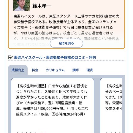
鈴木孝一
東進ハイスクールは、東証スタンダード上場のナガセ(株)直営の大
学受験予備校である。映像授業が主体であり、全国のフランチャ
イズ校舎（＝東進衛星予備校）でも同じ映像授業が受けられる
が、やはり直営の強みはある。校舎ごとに異なる運営者ではな
く、ナガセ(株)の直接の管理下にあるため、面談指導などが全校舎
続きを見る
で徹底されていて安心できる。
東進衛星予備校は、運営会社により指導方針や校舎のルールが異
なる。体験授業では、授業のみで判断するのではなく、担当者や
東進ハイスクール・東進衛星予備校の口コミ・評判
校舎雰囲気、校舎での合格実績などを確認すると良いだろう。
成績向上
料金
カリキュラム
講師
環境
【高校生時の通塾】日頃から勉強する習慣を
【高校生時の通
つけられたこと。入塾前と比べて学校よりも
分のペースで進
進度が早かったこともあり、成績が大きく伸
できた（大学受験
びた（大学受験で、週に7回程度授業・指
導。受講料は月8
導。受講料は月80,000円程度。利用した主な
授業スタイル：映
授業スタイル：映像。回答時期2024年5月）