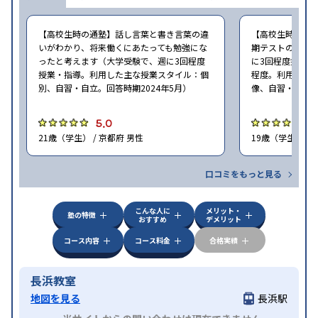
【高校生時の通塾】話し言葉と書き言葉の違
【高校生時の通
いがわかり、将来働くにあたっても勉強にな
期テストの点数
ったと考えます（大学受験で、週に3回程度
に3回程度授業・指
授業・指導。利用した主な授業スタイル：個
程度。利用した
別、自習・自立。回答時期2024年5月）
像、自習・自立。
5.0
5
21歳（学生） / 京都府 男性
19歳（学生） / 
口コミをもっと見る
こんな人に
メリット・
塾の特徴
おすすめ
デメリット
コース内容
コース料金
合格実績
長浜教室
地図を見る
長浜駅