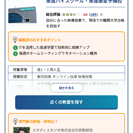
東進ハイスクール・東進衛星予備校
※
3.8
（
38件
）
自分に合った映像授業で、現役での難関大学合格
を目指す
編集部のおすすめポイント
ITを活用した高速学習で効率的に成績アップ
毎週のチームミーティングでモチベーション維持
対象学年
高1 ~ 3
浪人生
授業形式
集団授業
オンライン指導
映像授業
大学受験
医学部受験
学校別特化対策
科目別特化対
目的
続きを見る
策
特待生・奨学金制度あり
授業の振替可能
学習に
近くの教室を探す
特徴
PC・タブレットを利用
1科目から受講可能
季節講
習のみの受講可
※2024年6月調査。
大学受験塾・予備校のアンケート調査方法
を参照
専門家の評価・評判は？
スタディスタジオ株式会社代表取締役