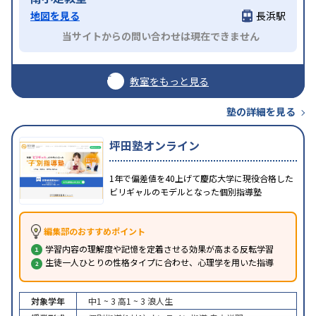
地図を見る
長浜駅
当サイトからの問い合わせは現在できません
教室をもっと見る
塾の詳細を見る
坪田塾オンライン
1年で偏差値を40上げて慶応大学に現役合格した
ビリギャルのモデルとなった個別指導塾
編集部のおすすめポイント
学習内容の理解度や記憶を定着させる効果が高まる反転学習
生徒一人ひとりの性格タイプに合わせ、心理学を用いた指導
対象学年
中1 ~ 3
高1 ~ 3
浪人生