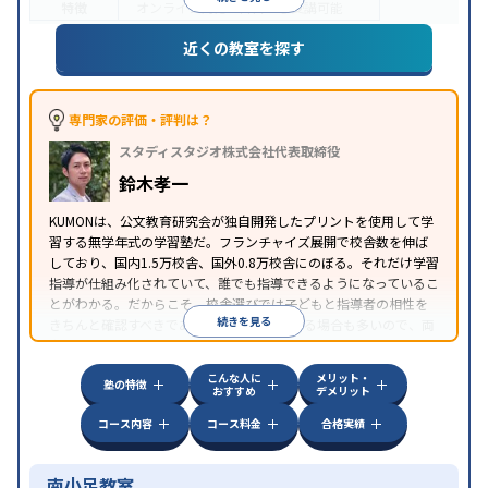
特徴
オンライン対応
1科目から受講可能
近くの教室を探す
専門家の評価・評判は？
スタディスタジオ株式会社代表取締役
鈴木孝一
KUMONは、公文教育研究会が独自開発したプリントを使用して学
習する無学年式の学習塾だ。フランチャイズ展開で校舎数を伸ば
しており、国内1.5万校舎、国外0.8万校舎にのぼる。それだけ学習
指導が仕組み化されていて、誰でも指導できるようになっているこ
とがわかる。だからこそ、校舎選びでは子どもと指導者の相性を
続きを見る
きちんと確認すべきである。近所に2校舎ある場合も多いので、両
方見学してみることをオススメする。
こんな人に
メリット・
塾の特徴
おすすめ
デメリット
コース内容
コース料金
合格実績
南小足教室