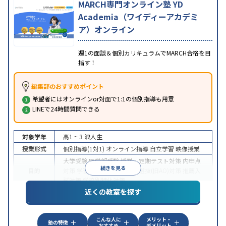
MARCH専門オンライン塾 YD
Academia（ワイディーアカデミ
ア）オンライン
週1の面談＆個別カリキュラムでMARCH合格を目
指す！
編集部のおすすめポイント
希望者にはオンラインor対面で1:1の個別指導も用意
LINEで24時間質問できる
対象学年
高1 ~ 3
浪人生
授業形式
個別指導(1対1)
オンライン指導
自立学習
映像授業
大学受験
医学部受験
授業・定期テスト対策
内申点
続きを見る
目的
対策
学習習慣の定着
総合型選抜(旧AO)対策
推薦入
試対策
学校別特化対策
近くの教室を探す
中高一貫校生に対応
授業の振替可能
不登校生に対
特徴
応
学習にPC・タブレットを利用
オンライン対応
1
科目から受講可能
こんな人に
メリット・
塾の特徴
おすすめ
デメリット