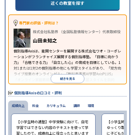
近くの教室を探す
授業の振替可能
学習にPC・タブレットを利用
オン
特徴
ライン対応
1科目から受講可能
季節講習のみの受講
可
※2023年3月調査。
小学校高学年の個別指導塾アンケート調査方法
を参
専門家の評価・評判は？
照
株式会社私塾界 （全国私塾情報センター）代表取締役
山田未知之
個別指導Axisは、能開センターを展開する株式会社ワオ・コーポレ
ーションがフランチャイズ展開する個別指導塾。「目標に向かう
力」「合格できる力」「自立した心」の育成を目標としている。1
対1または1対2の個別指導の他にも学習スタイルがあり、「双方向
ライブ授業のオンラインゼミ」「教科書準拠AI学習AxisPLUS」
続きを見る
「オンライン家庭教師」など、さまざまな学習スタイルを目的
別・科目別に選択することができる。
個別指導Axisの口コミ・評判
成績向上
料金
カリキュラム
講師
環境
【小学生時の通塾】中学受験に向けて、自宅
【小学生時の通
学習ではできない内容のテキストを使って学
ゆっくり取り組む
習したので、成績向上に役立ったと思います
に子どもが通塾。