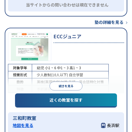
当サイトからの問い合わせは現在できません
塾の詳細を見る
ECCジュニア
対象学年
幼児
小1 ~ 6
中1 ~ 3
高1 ~ 3
授業形式
少人数制(10人以下)
自立学習
目的
英検(英語検定)対策
英語・英会話特化対策
続きを見る
特徴
季節講習のみの受講可
近くの教室を探す
三和町教室
地図を見る
長浜駅