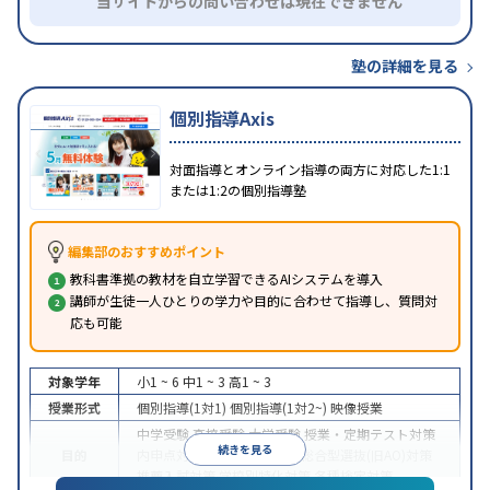
当サイトからの問い合わせは現在できません
塾の詳細を見る
個別指導Axis
対面指導とオンライン指導の両方に対応した1:1
または1:2の個別指導塾
編集部のおすすめポイント
教科書準拠の教材を自立学習できるAIシステムを導入
講師が生徒一人ひとりの学力や目的に合わせて指導し、質問対
応も可能
対象学年
小1 ~ 6
中1 ~ 3
高1 ~ 3
授業形式
個別指導(1対1)
個別指導(1対2~)
映像授業
中学受験
高校受験
大学受験
授業・定期テスト対策
続きを見る
目的
内申点対策
学習習慣の定着
総合型選抜(旧AO)対策
推薦入試対策
学校別特化対策
各種検定対策