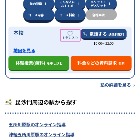
こんな人に
メリット・
オンライン対応
1科目から受講可能
塾の特徴
おすすめ
デメリット
コース内容
コース料金
合格実績
本校
電話する
通話料無料
10:00〜22:00
地図を見る
体験授業(無料)
料金などの資料請求
を申し込む
無料
塾の詳細を見る
毘沙門周辺の駅から探す
五所川原駅のオンライン指導
津軽五所川原駅のオンライン指導