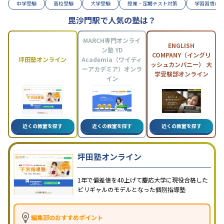
中学受験
高校受験
大学受験
授業・定期テスト対策
学習習慣の
毘沙門駅で人気の塾は？
MARCH専門オンライ
ENGLISH
ン塾 YD
COMPANY（イングリ
坪田塾オンライン
Academia（ワイディ
ッシュカンパニー） 大
ーアカデミア）オンラ
学受験部オンライン
イン
近くの教室を探す
近くの教室を探す
近くの教室を探す
坪田塾オンライン
1年で偏差値を40上げて慶応大学に現役合格した
ビリギャルのモデルとなった個別指導塾
編集部のおすすめポイント