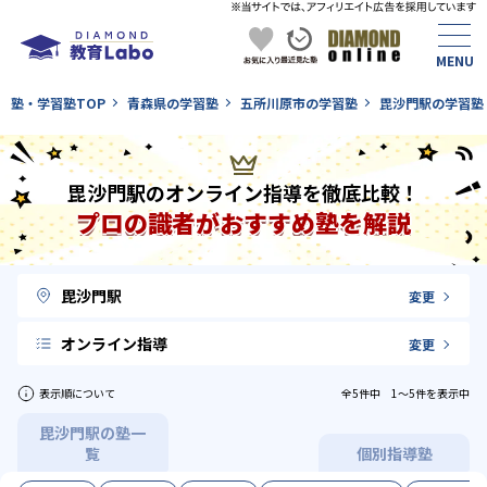
塾・学習塾TOP
青森県の学習塾
五所川原市の学習塾
毘沙門駅の学習塾
毘沙門駅のオンライン指導を徹底比較！
プロの識者がおすすめ塾を解説
毘沙門駅
変更
オンライン指導
変更
表示順について
全5件中 1〜5件を表示中
毘沙門駅の塾一
覧
個別指導塾