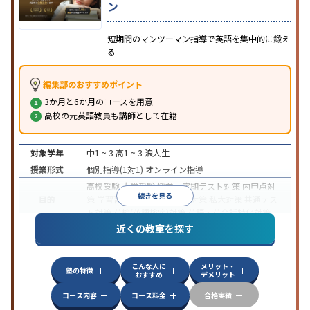
ン
短期間のマンツーマン指導で英語を集中的に鍛え
る
編集部のおすすめポイント
3か月と6か月のコースを用意
高校の元英語教員も講師として在籍
対象学年
中1 ~ 3
高1 ~ 3
浪人生
授業形式
個別指導(1対1)
オンライン指導
高校受験
大学受験
授業・定期テスト対策
内申点対
続きを見る
目的
策
学習習慣の定着
国公立大対策
私大対策
共通テス
ト対策
英検(英語検定)対策
英語・英会話特化対策
近くの教室を探す
中高一貫校生に対応
授業の振替可能
不登校生に対
特徴
応
学習にPC・タブレットを利用
オンライン対応
1
科目から受講可能
こんな人に
メリット・
塾の特徴
おすすめ
デメリット
コース内容
コース料金
合格実績