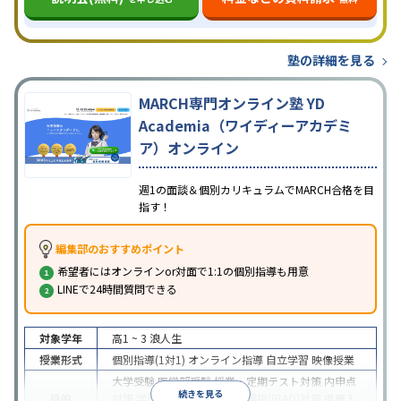
塾の詳細を見る
MARCH専門オンライン塾 YD
Academia（ワイディーアカデミ
ア）オンライン
週1の面談＆個別カリキュラムでMARCH合格を目
指す！
編集部のおすすめポイント
希望者にはオンラインor対面で1:1の個別指導も用意
LINEで24時間質問できる
対象学年
高1 ~ 3
浪人生
授業形式
個別指導(1対1)
オンライン指導
自立学習
映像授業
大学受験
医学部受験
授業・定期テスト対策
内申点
続きを見る
目的
対策
学習習慣の定着
総合型選抜(旧AO)対策
推薦入