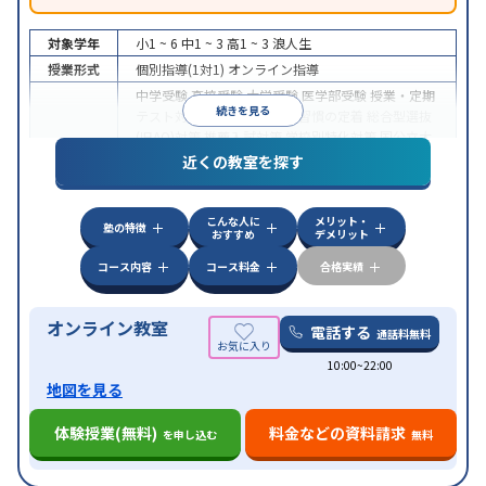
対象学年
小1 ~ 6
中1 ~ 3
高1 ~ 3
浪人生
授業形式
個別指導(1対1)
オンライン指導
中学受験
高校受験
大学受験
医学部受験
授業・定期
続きを見る
テスト対策
内申点対策
学習習慣の定着
総合型選抜
(旧AO)対策
推薦入試対策
学校別特化対策
国公立大
目的
対策
私大対策
共通テスト対策
英検(英語検定)対策
近くの教室を探す
漢検(漢字検定)対策
数学特化対策
英語・英会話特化
対策
その他科目別特化対策
こんな人に
メリット・
中高一貫校生に対応
授業の振替可能
不登校生に対
塾の特徴
おすすめ
デメリット
特徴
応
オンライン対応
1科目から受講可能
季節講習の
みの受講可
自習室あり
コース内容
コース料金
合格実績
オンライン教室
電話する
通話料無料
10:00~22:00
地図を見る
体験授業(無料)
料金などの資料請求
を申し込む
無料