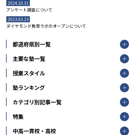
2024.10.31
アンケート調査について
2023.03.23
ダイヤモンド教育ラボのオープンについて
都道府県別一覧
北海道・東北
主要な塾一覧
北海道
青森県
岩手県
宮城県
秋田県
【掲載塾一覧を見る】
授業スタイル
山形県
福島県
臨海セミナー
関東
個別指導
塾ランキング
東京個別指導学院
東京都
神奈川県
埼玉県
千葉県
茨城県
集団授業
個別指導塾TOMAS
栃木県
群馬県
中学受験ランキング
カテゴリ別記事一覧
オンライン指導
明光義塾
大学受験ランキング
北陸
映像授業
ナビ個別指導学院
中学受験
特集
新潟県
富山県
石川県
福井県
個別教室のトライ
高校受験
東進ハイスクール
中部
開成番長直伝！子どもの受験を成功させる方法
中高一貫校・高校
大学受験
武田塾
愛知県
静岡県
岐阜県
三重県
長野県