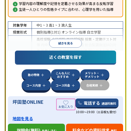
学習内容の理解度や記憶を定着させる効果が高まる反転学習
生徒一人ひとりの性格タイプに合わせ、心理学を用いた指導
対象学年
中1 ~ 3
高1 ~ 3
浪人生
授業形式
個別指導(1対1)
オンライン指導
自立学習
高校受験
大学受験
医学部受験
授業・定期テスト対
続きを見る
策
内申点対策
学習習慣の定着
総合型選抜(旧AO)対
策
推薦入試対策
学校別特化対策
国公立大対策
私大
目的
対策
共通テスト対策
英検(英語検定)対策
漢検(漢字
近くの教室を探す
検定)対策
数学特化対策
英語・英会話特化対策
その
他科目別特化対策
こんな人に
メリット・
中高一貫校生に対応
授業の振替可能
不登校生に対
塾の特徴
おすすめ
デメリット
応
学習にPC・タブレットを利用
オンライン対応
1
特徴
科目から受講可能
季節講習のみの受講可
発達障害
コース内容
コース料金
合格実績
の子どもに対応
坪田塾ONLINE
電話する
通話料無料
10:00～19:00（土日祝も受付）
地図を見る
説明会(無料)
料金などの資料請求
を申し込む
無料