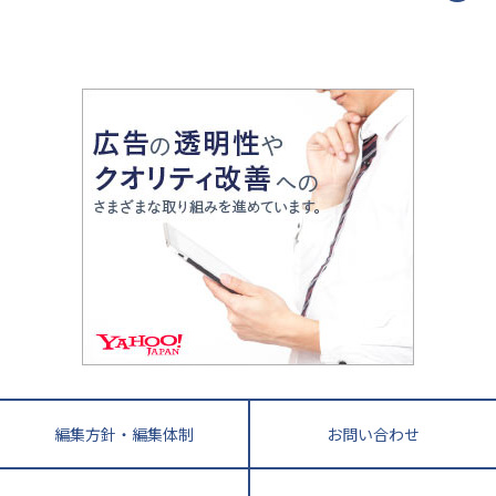
令和時代の失敗しない塾選び
資格取得・学び直し
山梨県
2020年代の教育
中学入試最前線
教育費・塾代
中学受験最前線
近畿
てら先生の教育業界基本メソッド
座談会
大学入試改革
大阪府
運動と遊びを考える
兵庫県
京都府
奈良県
和歌山県
教育全般
親子で極める家庭学習
滋賀県
令和の大学受験は情報戦！
大学受験塾の選び方
ママテクエグザム
情報Ⅰ、数学が苦手な人注目！最短距離の学力
中学受験に熱心な市区町村ランキング
中国
進化する中高一貫校・高校
アップ法
小学校受験
鳥取県
島根県
岡山県
広島県
山口県
悩み多き「大学受験」相談室
家庭教師
四国
英語・英会話・英検対策
徳島県
香川県
愛媛県
高知県
小学校教師が解説！中学受験のリアル
教育ニュース最前線
九州・沖縄
教育ジャーナリストが徹底解説！ 大学受験の羅
福岡県
佐賀県
長崎県
熊本県
大分県
針盤
宮崎県
鹿児島県
沖縄県
編集方針・編集体制
お問い合わせ