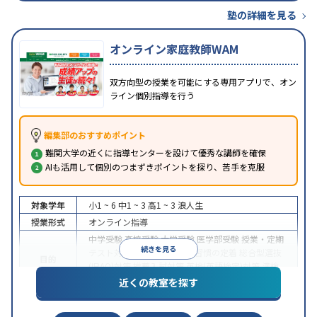
塾の詳細を見る
オンライン家庭教師WAM
双方向型の授業を可能にする専用アプリで、オン
ライン個別指導を行う
編集部のおすすめポイント
難関大学の近くに指導センターを設けて優秀な講師を確保
AIも活用して個別のつまずきポイントを探り、苦手を克服
対象学年
小1 ~ 6
中1 ~ 3
高1 ~ 3
浪人生
授業形式
オンライン指導
中学受験
高校受験
大学受験
医学部受験
授業・定期
続きを見る
テスト対策
内申点対策
学習習慣の定着
総合型選抜
目的
(旧AO)対策
推薦入試対策
英検(英語検定)対策
漢検
(漢字検定)対策
近くの教室を探す
中高一貫校生に対応
成績保証制度あり
授業の振替
特徴
可能
不登校生に対応
学習にPC・タブレットを利用