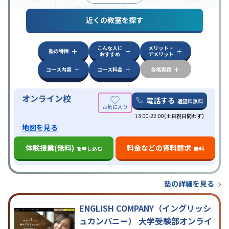
試対策
学校別特化対策
近くの教室を探す
中高一貫校生に対応
授業の振替可能
不登校生に対
特徴
応
学習にPC・タブレットを利用
オンライン対応
1
科目から受講可能
こんな人に
メリット・
塾の特徴
おすすめ
デメリット
コース内容
コース料金
合格実績
オンライン校
電話する
通話料無料
13:00-22:00(土日祝日問わず)
地図を見る
体験授業(無料)
料金などの資料請求
を申し込む
無料
塾の詳細を見る
ENGLISH COMPANY（イングリッシ
ュカンパニー） 大学受験部オンライ