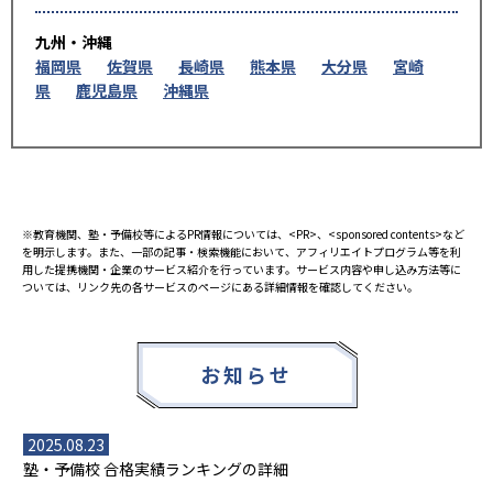
九州・沖縄
福岡県
佐賀県
長崎県
熊本県
大分県
宮崎
県
鹿児島県
沖縄県
※教育機関、塾・予備校等によるPR情報については、<PR>、<sponsored contents>など
を明示します。また、一部の記事・検索機能において、アフィリエイトプログラム等を利
用した提携機関・企業のサービス紹介を行っています。サービス内容や申し込み方法等に
ついては、リンク先の各サービスのページにある詳細情報を確認してください。
お知らせ
2025.08.23
塾・予備校 合格実績ランキングの詳細