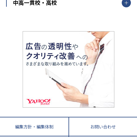
開成番長直伝！子どもの受験を成功させる方法
中高一貫校・高校
大学受験
武田塾
愛知県
静岡県
岐阜県
三重県
長野県
令和時代の失敗しない塾選び
資格取得・学び直し
山梨県
2020年代の教育
中学入試最前線
教育費・塾代
中学受験最前線
近畿
てら先生の教育業界基本メソッド
座談会
大学入試改革
大阪府
運動と遊びを考える
兵庫県
京都府
奈良県
和歌山県
教育全般
親子で極める家庭学習
滋賀県
令和の大学受験は情報戦！
大学受験塾の選び方
ママテクエグザム
情報Ⅰ、数学が苦手な人注目！最短距離の学力
中学受験に熱心な市区町村ランキング
中国
進化する中高一貫校・高校
アップ法
小学校受験
鳥取県
島根県
岡山県
広島県
山口県
悩み多き「大学受験」相談室
家庭教師
四国
英語・英会話・英検対策
徳島県
香川県
愛媛県
高知県
小学校教師が解説！中学受験のリアル
教育ニュース最前線
九州・沖縄
教育ジャーナリストが徹底解説！ 大学受験の羅
福岡県
佐賀県
長崎県
熊本県
大分県
針盤
宮崎県
鹿児島県
沖縄県
編集方針・編集体制
お問い合わせ