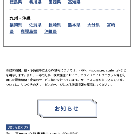
徳島県
香川県
愛媛県
高知県
九州・沖縄
福岡県
佐賀県
長崎県
熊本県
大分県
宮崎
県
鹿児島県
沖縄県
※教育機関、塾・予備校等によるPR情報については、<PR>、<sponsored contents>など
を明示します。また、一部の記事・検索機能において、アフィリエイトプログラム等を利
用した提携機関・企業のサービス紹介を行っています。サービス内容や申し込み方法等に
ついては、リンク先の各サービスのページにある詳細情報を確認してください。
お知らせ
2025.08.23