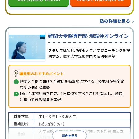
塾の詳細を見る
難関大受験専門塾 現論会オンライン
スタサプ講師と現役東大生が学習コーチングを提
供する、難関大学受験専門の個別指導塾
編集部のおすすめポイント
難関大合格に向けて全教科を効率的に学べる、授業料が完全定
額制の個別指導塾
個別に年間計画を作成、1日単位ですべきことも指示し、勉強
に集中できる環境を実現
対象学年
中1 ~ 3
高1 ~ 3
浪人生
授業形式
個別指導(1対1)
大学受験
医学部受験
授業・定期テスト対策
国公立
目的
続きを見る
大対策
英検(英語検定)対策