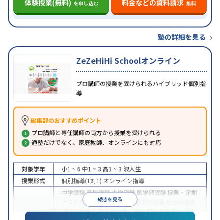
体験授業(無料)
料金などの資料請求
を申し込む
無料
塾の詳細を見る
ZeZeHiHi Schoolオンライン
プロ講師の授業を受けられるハイブリッド個別指
導
編集部のおすすめポイント
プロ講師と専任講師の両方から授業を受けられる
通塾だけでなく、家庭教師、オンラインにも対応
対象学年
小1 ~ 6
中1 ~ 3
高1 ~ 3
浪人生
授業形式
個別指導(1対1)
オンライン指導
中学受験
高校受験
大学受験
医学部受験
授業・定期
続きを見る
テスト対策
内申点対策
学習習慣の定着
総合型選抜
(旧AO)対策
推薦入試対策
学校別特化対策
国公立大
目的