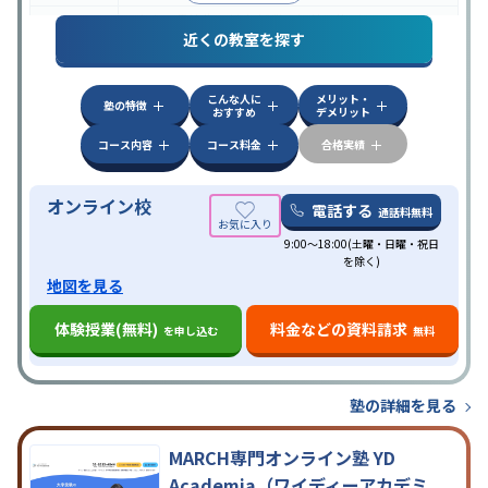
中高一貫校生に対応
授業の振替可能
オンライン対
特徴
近くの教室を探す
応
自習室あり
こんな人に
メリット・
塾の特徴
おすすめ
デメリット
コース内容
コース料金
合格実績
オンライン校
電話する
通話料無料
9:00～18:00(土曜・日曜・祝日
を除く)
地図を見る
体験授業(無料)
料金などの資料請求
を申し込む
無料
塾の詳細を見る
MARCH専門オンライン塾 YD
Academia（ワイディーアカデミ