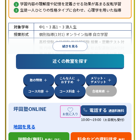
学習内容の理解度や記憶を定着させる効果が高まる反転学習
生徒一人ひとりの性格タイプに合わせ、心理学を用いた指導
対象学年
中1 ~ 3
高1 ~ 3
浪人生
授業形式
個別指導(1対1)
オンライン指導
自立学習
高校受験
大学受験
医学部受験
授業・定期テスト対
続きを見る
策
内申点対策
学習習慣の定着
総合型選抜(旧AO)対
策
推薦入試対策
学校別特化対策
国公立大対策
私大
目的
対策
共通テスト対策
英検(英語検定)対策
漢検(漢字
近くの教室を探す
検定)対策
数学特化対策
英語・英会話特化対策
その
他科目別特化対策
こんな人に
メリット・
中高一貫校生に対応
授業の振替可能
不登校生に対
塾の特徴
おすすめ
デメリット
応
学習にPC・タブレットを利用
オンライン対応
1
特徴
科目から受講可能
季節講習のみの受講可
発達障害
コース内容
コース料金
合格実績
の子どもに対応
坪田塾ONLINE
電話する
通話料無料
10:00～19:00（土日祝も受付）
地図を見る
説明会(無料)
料金などの資料請求
を申し込む
無料