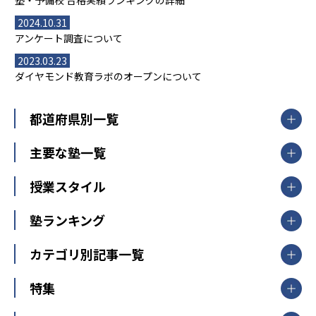
塾・予備校 合格実績ランキングの詳細
2024.10.31
アンケート調査について
2023.03.23
ダイヤモンド教育ラボのオープンについて
都道府県別一覧
北海道・東北
主要な塾一覧
北海道
青森県
岩手県
宮城県
秋田県
【掲載塾一覧を見る】
授業スタイル
山形県
福島県
臨海セミナー
関東
個別指導
塾ランキング
東京個別指導学院
東京都
神奈川県
埼玉県
千葉県
茨城県
集団授業
個別指導塾TOMAS
栃木県
群馬県
中学受験ランキング
カテゴリ別記事一覧
オンライン指導
明光義塾
大学受験ランキング
北陸
映像授業
ナビ個別指導学院
中学受験
特集
新潟県
富山県
石川県
福井県
個別教室のトライ
高校受験
東進ハイスクール
中部