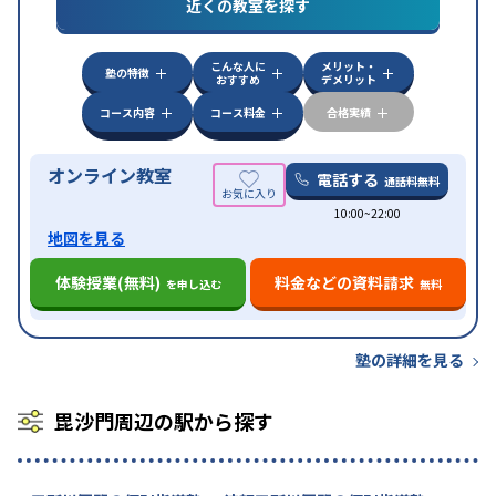
対策
私大対策
共通テスト対策
英検(英語検定)対策
近くの教室を探す
漢検(漢字検定)対策
数学特化対策
英語・英会話特化
対策
その他科目別特化対策
こんな人に
メリット・
中高一貫校生に対応
授業の振替可能
不登校生に対
塾の特徴
おすすめ
デメリット
特徴
応
オンライン対応
1科目から受講可能
季節講習の
みの受講可
自習室あり
コース内容
コース料金
合格実績
オンライン教室
電話する
通話料無料
10:00~22:00
地図を見る
体験授業(無料)
料金などの資料請求
を申し込む
無料
塾の詳細を見る
毘沙門周辺の駅から探す