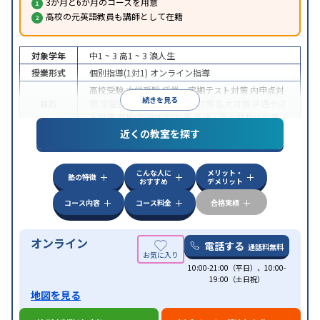
3か月と6か月のコースを用意
高校の元英語教員も講師として在籍
対象学年
中1 ~ 3
高1 ~ 3
浪人生
授業形式
個別指導(1対1)
オンライン指導
高校受験
大学受験
授業・定期テスト対策
内申点対
続きを見る
目的
策
学習習慣の定着
国公立大対策
私大対策
共通テス
ト対策
英検(英語検定)対策
英語・英会話特化対策
近くの教室を探す
中高一貫校生に対応
授業の振替可能
不登校生に対
特徴
応
学習にPC・タブレットを利用
オンライン対応
1
科目から受講可能
こんな人に
メリット・
塾の特徴
おすすめ
デメリット
コース内容
コース料金
合格実績
オンライン
電話する
通話料無料
10:00-21:00（平日）、10:00-
19:00（土日祝）
地図を見る