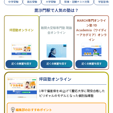
中学受験
高校受験
大学受験
授業・定期テスト対策
学習習慣の
毘沙門駅で人気の塾は？
MARCH専門オンライ
ン塾 YD
難関大受験専門塾 現論
坪田塾オンライン
Academia（ワイディ
会オンライン
ーアカデミア）オンラ
イン
近くの教室を探す
近くの教室を探す
近くの教室を探す
坪田塾オンライン
1年で偏差値を40上げて慶応大学に現役合格した
ビリギャルのモデルとなった個別指導塾
編集部のおすすめポイント