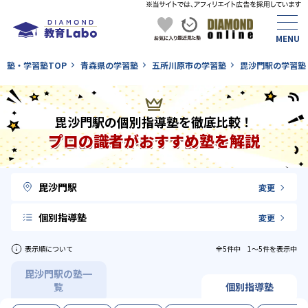
塾・学習塾TOP
青森県の学習塾
五所川原市の学習塾
毘沙門駅の学習塾
毘沙門駅の個別指導塾を徹底比較！
プロの識者がおすすめ塾を解説
毘沙門駅
変更
個別指導塾
変更
表示順について
全5件中 1〜5件を表示中
毘沙門駅の塾一
覧
個別指導塾