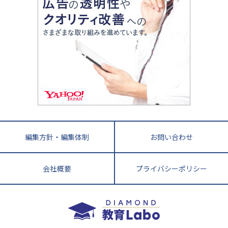
ママテクエグザム
情報Ⅰ、数学が苦手な人注目！最短距離の学力
中学受験に熱心な市区町村ランキング
中国
進化する中高一貫校・高校
アップ法
小学校受験
鳥取県
島根県
岡山県
広島県
山口県
悩み多き「大学受験」相談室
家庭教師
四国
英語・英会話・英検対策
徳島県
香川県
愛媛県
高知県
小学校教師が解説！中学受験のリアル
教育ニュース最前線
九州・沖縄
教育ジャーナリストが徹底解説！ 大学受験の羅
福岡県
佐賀県
長崎県
熊本県
大分県
針盤
宮崎県
鹿児島県
沖縄県
編集方針・編集体制
お問い合わせ
会社概要
プライバシーポリシー