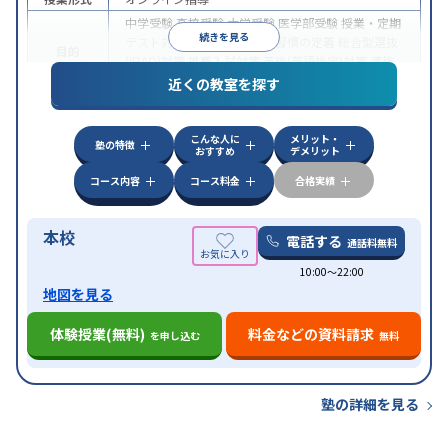
中学受験
高校受験
大学受験
医学部受験
授業・定期
続きを見る
テスト対策
内申点対策
学習習慣の定着
総合型選抜
目的
(旧AO)対策
推薦入試対策
英検(英語検定)対策
漢検
(漢字検定)対策
近くの教室を探す
中高一貫校生に対応
成績保証制度あり
授業の振替
特徴
可能
不登校生に対応
学習にPC・タブレットを利用
こんな人に
メリット・
オンライン対応
1科目から受講可能
塾の特徴
おすすめ
デメリット
コース内容
コース料金
合格実績
本校
電話する
通話料無料
10:00〜22:00
地図を見る
体験授業(無料)
料金などの資料請求
を申し込む
無料
塾の詳細を見る