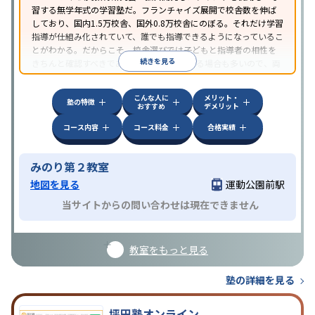
習する無学年式の学習塾だ。フランチャイズ展開で校舎数を伸ば
しており、国内1.5万校舎、国外0.8万校舎にのぼる。それだけ学習
指導が仕組み化されていて、誰でも指導できるようになっているこ
とがわかる。だからこそ、校舎選びでは子どもと指導者の相性を
続きを見る
きちんと確認すべきである。近所に2校舎ある場合も多いので、両
方見学してみることをオススメする。
こんな人に
メリット・
塾の特徴
おすすめ
デメリット
コース内容
コース料金
合格実績
みのり第２教室
地図を見る
運動公園前駅
当サイトからの問い合わせは現在できません
教室をもっと見る
塾の詳細を見る
坪田塾オンライン