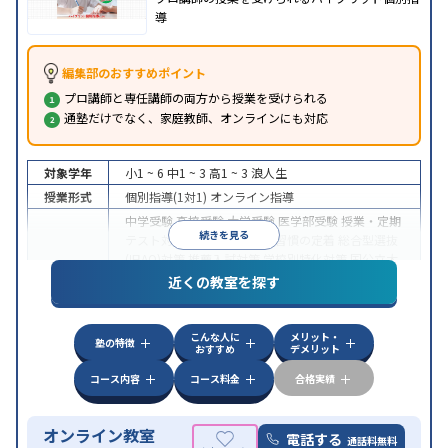
導
編集部のおすすめポイント
プロ講師と専任講師の両方から授業を受けられる
通塾だけでなく、家庭教師、オンラインにも対応
対象学年
小1 ~ 6
中1 ~ 3
高1 ~ 3
浪人生
授業形式
個別指導(1対1)
オンライン指導
中学受験
高校受験
大学受験
医学部受験
授業・定期
続きを見る
テスト対策
内申点対策
学習習慣の定着
総合型選抜
(旧AO)対策
推薦入試対策
学校別特化対策
国公立大
目的
対策
私大対策
共通テスト対策
英検(英語検定)対策
近くの教室を探す
漢検(漢字検定)対策
数学特化対策
英語・英会話特化
対策
その他科目別特化対策
こんな人に
メリット・
中高一貫校生に対応
授業の振替可能
不登校生に対
塾の特徴
おすすめ
デメリット
特徴
応
オンライン対応
1科目から受講可能
季節講習の
みの受講可
自習室あり
コース内容
コース料金
合格実績
オンライン教室
電話する
通話料無料