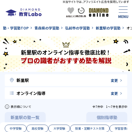
塾・学習塾TOP
青森県の学習塾
弘前市の学習塾
新里駅の学習塾
オ
新里駅のオンライン指導を徹底比較！
プロの識者がおすすめ塾を解説
新里駅
変更
オンライン指導
変更
表示順について
全7件中 1〜7件を表示中
新里駅の塾一覧
個別指導塾
中学受験
高校受験
大学受験
授業・定期テスト対策
学習習慣の