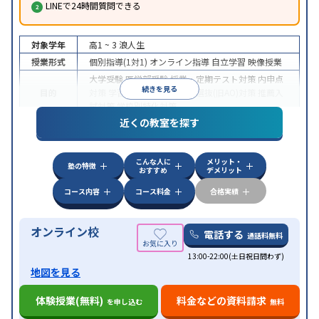
LINEで24時間質問できる
対象学年
高1 ~ 3
浪人生
授業形式
個別指導(1対1)
オンライン指導
自立学習
映像授業
大学受験
医学部受験
授業・定期テスト対策
内申点
続きを見る
目的
対策
学習習慣の定着
総合型選抜(旧AO)対策
推薦入
試対策
学校別特化対策
近くの教室を探す
中高一貫校生に対応
授業の振替可能
不登校生に対
特徴
応
学習にPC・タブレットを利用
オンライン対応
1
科目から受講可能
こんな人に
メリット・
塾の特徴
おすすめ
デメリット
コース内容
コース料金
合格実績
オンライン校
電話する
通話料無料
13:00-22:00(土日祝日問わず)
地図を見る
体験授業(無料)
料金などの資料請求
を申し込む
無料