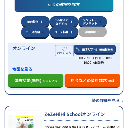
近くの教室を探す
中高一貫校生に対応
授業の振替可能
不登校生に対
特徴
応
学習にPC・タブレットを利用
オンライン対応
1
科目から受講可能
こんな人に
メリット・
塾の特徴
おすすめ
デメリット
コース内容
コース料金
合格実績
オンライン
電話する
通話料無料
10:00-21:00（平日）、10:00-
19:00（土日祝）
地図を見る
体験授業(無料)
料金などの資料請求
を申し込む
無料
塾の詳細を見る
ZeZeHiHi Schoolオンライン
プロ講師の授業を受けられるハイブリッド個別指