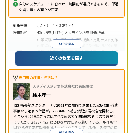
自分のスケジュールに合わせて時間割が選択できるため、部活
や習い事との両立が可能
対象学年
小3 ~ 6
中1 ~ 3
高1 ~ 3
授業形式
個別指導(1対2~)
オンライン指導
映像授業
中学受験
高校受験
大学受験
授業・定期テスト対策
続きを見る
内申点対策
学習習慣の定着
総合型選抜(旧AO)対策
目的
推薦入試対策
国公立大対策
私大対策
共通テスト対
策
英検(英語検定)対策
漢検(漢字検定)対策
数学特化
近くの教室を探す
対策
中高一貫校生に対応
授業の振替可能
不登校生に対
応
学習にPC・タブレットを利用
オンライン対応
1
専門家の評価・評判は？
特徴
科目から受講可能
季節講習のみの受講可
自習室あ
スタディスタジオ株式会社代表取締役
り
鈴木孝一
個別指導塾スタンダードは2001年に福岡で創業した家庭教師派遣
事業から始まった塾だ。2004年に個別指導塾1号校舎を開校し、
そこから2019年ごろにはすべて直営で全国500校近くまで展開し
ていたが、2023年現在は240校程度に落ち着いている。現在も全
国32拠点で家庭教師派遣サービスを提供している他、香港での個
続きを見る