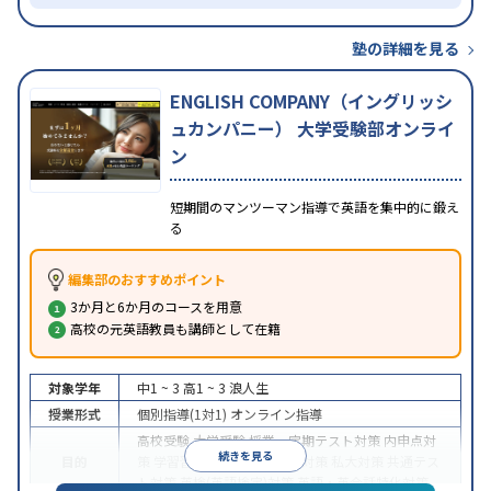
塾の詳細を見る
ENGLISH COMPANY（イングリッシ
ュカンパニー） 大学受験部オンライ
ン
短期間のマンツーマン指導で英語を集中的に鍛え
る
編集部のおすすめポイント
3か月と6か月のコースを用意
高校の元英語教員も講師として在籍
対象学年
中1 ~ 3
高1 ~ 3
浪人生
授業形式
個別指導(1対1)
オンライン指導
高校受験
大学受験
授業・定期テスト対策
内申点対
続きを見る
目的
策
学習習慣の定着
国公立大対策
私大対策
共通テス
ト対策
英検(英語検定)対策
英語・英会話特化対策