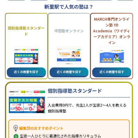
新里駅で人気の塾は？
MARCH専門オンライ
ン塾 YD
個別指導塾スタンダー
坪田塾オンライン
Academia（ワイディ
ド
ーアカデミア）オンラ
イン
近くの教室を探す
近くの教室を探す
近くの教室を探す
個別指導塾スタンダード
入会費用0円で、先生1人が生徒2〜4人を教える
個別指導塾
編集部のおすすめポイント
生徒一人ひとりに最適化された指導カリキュラム