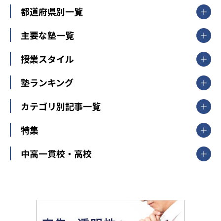
都道府県別一覧
北海道・東北
主要な塾一覧
北海道
青森県
岩手県
宮城県
秋田県
【掲載塾一覧を見る】
授業スタイル
山形県
福島県
臨海セミナー
関東
個別指導
塾ランキング
東京個別指導学院
東京都
神奈川県
埼玉県
千葉県
茨城県
集団授業
個別指導塾TOMAS
栃木県
群馬県
中学受験ランキング
カテゴリ別記事一覧
オンライン指導
明光義塾
大学受験ランキング
北陸
映像授業
ナビ個別指導学院
中学受験
特集
新潟県
富山県
石川県
福井県
個別教室のトライ
高校受験
東進ハイスクール
中部
開成番長直伝！子どもの受験を成功させる方法
中高一貫校・高校
大学受験
武田塾
愛知県
静岡県
岐阜県
三重県
長野県
令和時代の失敗しない塾選び
資格取得・学び直し
山梨県
2020年代の教育
中学入試最前線
教育費・塾代
中学受験最前線
近畿
てら先生の教育業界基本メソッド
座談会
大学入試改革
大阪府
運動と遊びを考える
兵庫県
京都府
奈良県
和歌山県
教育全般
親子で極める家庭学習
滋賀県
令和の大学受験は情報戦！
大学受験塾の選び方