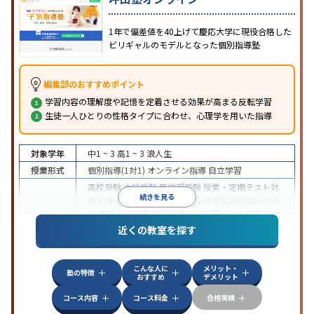
1年で偏差値を40上げて慶応大学に現役合格した
ビリギャルのモデルとなった個別指導塾
編集部のおすすめポイント
学習内容の理解度や記憶を定着させる効果が高まる反転学習
生徒一人ひとりの性格タイプに合わせ、心理学を用いた指導
対象学年
中1 ~ 3
高1 ~ 3
浪人生
授業形式
個別指導(1対1)
オンライン指導
自立学習
高校受験
大学受験
医学部受験
授業・定期テスト対
続きを見る
策
内申点対策
学習習慣の定着
総合型選抜(旧AO)対
策
推薦入試対策
学校別特化対策
国公立大対策
私大
目的
対策
共通テスト対策
英検(英語検定)対策
漢検(漢字
近くの教室を探す
検定)対策
数学特化対策
英語・英会話特化対策
その
他科目別特化対策
こんな人に
メリット・
中高一貫校生に対応
授業の振替可能
不登校生に対
塾の特徴
おすすめ
デメリット
応
学習にPC・タブレットを利用
オンライン対応
1
特徴
科目から受講可能
季節講習のみの受講可
発達障害
コース内容
コース料金
合格実績
の子どもに対応