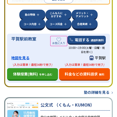
別指導塾の運営も行っており、汎用的な指導ノウハウが蓄積され
ていることが伺える。
こんな人に
メリット・
塾の特徴
おすすめ
デメリット
コース内容
コース料金
合格実績
平賀駅前教室
電話する
通話料無料
10:00～19:00(土曜・日曜・祝
日を除く)
地図を見る
平賀駅
\入力は簡単！最短30秒で完了/
\入力は簡単！最短30秒で完了/
体験授業(無料)
料金などの資料請求
を申し込む
無料
塾の詳細を見る
公文式 （くもん・KUMON）
自分の学習レベルに合った内容で自学自習