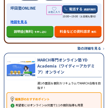
坪田塾ONLINE
電話する
通話料無料
10:00～19:00（土日祝も受付）
地図を見る
説明会(無料)
料金などの資料請求
を申し込む
無料
塾の詳細を見る
MARCH専門オンライン塾 YD
Academia（ワイディーアカデミ
ア）オンライン
週1の面談＆個別カリキュラムでMARCH合格を目
指す！
編集部のおすすめポイント
希望者にはオンラインor対面で1:1の個別指導も用意