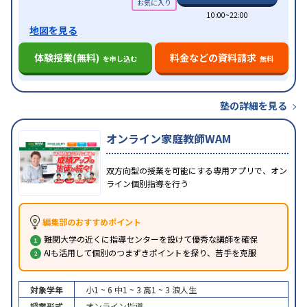
10:00~22:00
地図を見る
体験授業(無料)
料金などの資料請求
を申し込む
無料
塾の詳細を見る
オンライン家庭教師WAM
双方向型の授業を可能にする専用アプリで、オン
ライン個別指導を行う
編集部のおすすめポイント
難関大学の近くに指導センターを設けて優秀な講師を確保
AIも活用して個別のつまずきポイントを探り、苦手を克服
対象学年
小1 ~ 6
中1 ~ 3
高1 ~ 3
浪人生
授業形式
オンライン指導