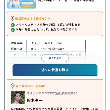
編集部のおすすめポイント
スモールステップで自分で解ける喜びが味わえる
学年や年齢にとらわれず、先取り学習ができる
対象学年
幼児
小1 ~ 6
中1 ~ 3
高1 ~ 3
授業形式
オンライン指導
自立学習
目的
授業・定期テスト対策
学習習慣の定着
続きを見る
特徴
オンライン対応
1科目から受講可能
近くの教室を探す
専門家の評価・評判は？
スタディスタジオ株式会社代表取締役
鈴木孝一
KUMONは、公文教育研究会が独自開発したプリントを使用して学