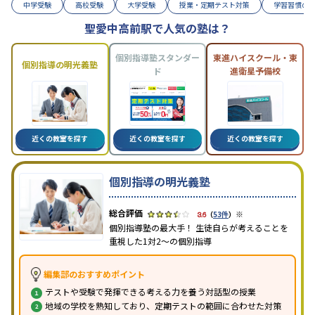
中学受験
高校受験
大学受験
授業・定期テスト対策
学習習慣の
聖愛中高前駅で人気の塾は？
個別指導塾スタンダー
東進ハイスクール・東
個別指導の明光義塾
ド
進衛星予備校
近くの教室を探す
近くの教室を探す
近くの教室を探す
個別指導の明光義塾
※
3.6
（
53件
）
個別指導塾の最大手！ 生徒自らが考えることを
重視した1対2〜の個別指導
編集部のおすすめポイント
テストや受験で発揮できる考える力を養う対話型の授業
地域の学校を熟知しており、定期テストの範囲に合わせた対策