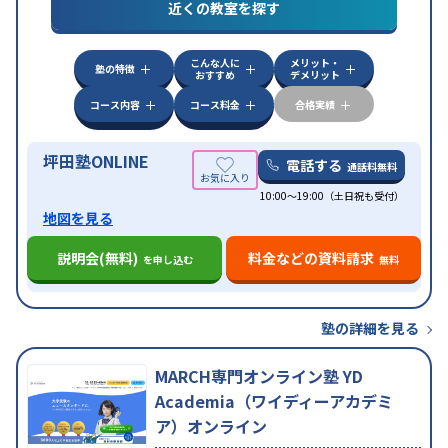
対策
共通テスト対策
英検(英語検定)対策
漢検(漢字
近くの教室を探す
検定)対策
数学特化対策
英語・英会話特化対策
その
他科目別特化対策
こんな人に
メリット・
中高一貫校生に対応
授業の振替可能
不登校生に対
塾の特徴
おすすめ
デメリット
応
学習にPC・タブレットを利用
オンライン対応
1
特徴
科目から受講可能
季節講習のみの受講可
発達障害
コース内容
コース料金
合格実績
の子どもに対応
坪田塾ONLINE
電話する
通話料無料
10:00～19:00（土日祝も受付）
地図を見る
説明会(無料)
料金などの資料請求
を申し込む
無料
塾の詳細を見る
MARCH専門オンライン塾 YD
Academia（ワイディーアカデミ
ア）オンライン