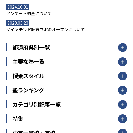
2024.10.31
アンケート調査について
2023.03.23
ダイヤモンド教育ラボのオープンについて
都道府県別一覧
北海道・東北
主要な塾一覧
北海道
青森県
岩手県
宮城県
秋田県
【掲載塾一覧を見る】
授業スタイル
山形県
福島県
臨海セミナー
関東
個別指導
塾ランキング
東京個別指導学院
東京都
神奈川県
埼玉県
千葉県
茨城県
集団授業
個別指導塾TOMAS
栃木県
群馬県
中学受験ランキング
カテゴリ別記事一覧
オンライン指導
明光義塾
大学受験ランキング
北陸
映像授業
ナビ個別指導学院
中学受験
特集
新潟県
富山県
石川県
福井県
個別教室のトライ
高校受験
東進ハイスクール
中部
開成番長直伝！子どもの受験を成功させる方法
中高一貫校・高校
大学受験