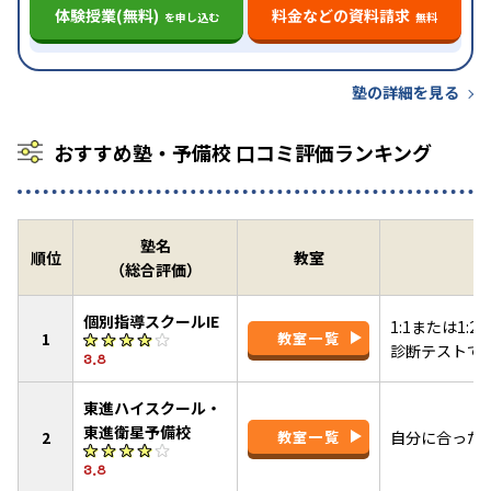
体験授業(無料)
料金などの資料請求
を申し込む
無料
塾の詳細を見る
おすすめ塾・予備校 口コミ評価ランキング
塾名
順位
教室
（総合評価）
個別指導スクールIE
1:1または1
1
教室一覧
診断テストで
3.8
東進ハイスクール・
東進衛星予備校
2
教室一覧
自分に合った
3.8