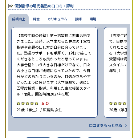
個別指導の明光義塾の口コミ・評判
成績向上
料金
カリキュラム
講師
環境
【高校生時の通塾】第一志望校に無事合格で
【高校生時の通
きました。当時、大学生だった先生の丁寧な
て、目標や勉強
指導や宿題の出し方が自分に合っていまし
くれたことが、
た。塾長のサポートも手厚く、1対1で接して
る（大学受験で、
くださるところも良かったと思っています。
受講料は月35,
大学合格という大きな目標だけでなく、日々
スタイル：個別、
の小さな目標が明確になっていたので、今自
年5月）
分がどのあたりにいるのか、目処が立ちやす
かったように思います（大学受験で、週に1
回程度授業・指導。利用した主な授業スタイ
ル：個別。回答時期2024年5月）
5.0
4
21歳（学生） / 広島県 女性
20歳（学生） / 
口コミをもっと見る