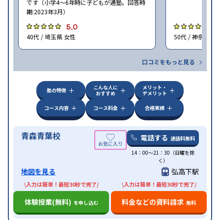
です（小学4〜6年時に子どもが通塾。回答時
期:2023年3月）
5.0
4
40代 / 埼玉県 女性
50代 / 神奈川県
口コミをもっと見る
こんな人に
メリット・
塾の特徴
おすすめ
デメリット
コース内容
コース料金
合格実績
青森青葉校
電話する
通話料無料
14：00〜21：30（日曜を除
く）
地図を見る
弘高下駅
\入力は簡単！最短30秒で完了/
\入力は簡単！最短30秒で完了/
体験授業(無料)
料金などの資料請求
を申し込む
無料