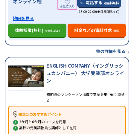
オンライン校
電話する
通話料無料
13:00-22:00(土日祝日問わず)
地図を見る
体験授業(無料)
料金などの資料請求
を申し込む
無料
塾の詳細を見る
ENGLISH COMPANY（イングリッシ
ュカンパニー） 大学受験部オンライ
ン
短期間のマンツーマン指導で英語を集中的に鍛え
る
編集部のおすすめポイント
3か月と6か月のコースを用意
高校の元英語教員も講師として在籍