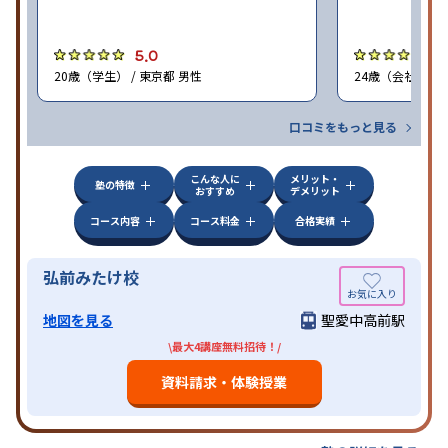
5.0
5
20歳（学生） / 東京都 男性
24歳（会社員<正
口コミをもっと見る
こんな人に
メリット・
塾の特徴
おすすめ
デメリット
コース内容
コース料金
合格実績
弘前みたけ校
地図を見る
聖愛中高前駅
\最大4講座無料招待！/
資料請求・体験授業