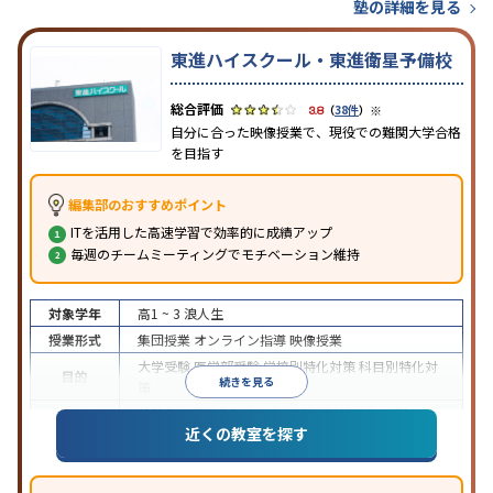
塾の詳細を見る
東進ハイスクール・東進衛星予備校
※
3.8
（
38件
）
自分に合った映像授業で、現役での難関大学合格
を目指す
編集部のおすすめポイント
ITを活用した高速学習で効率的に成績アップ
毎週のチームミーティングでモチベーション維持
対象学年
高1 ~ 3
浪人生
授業形式
集団授業
オンライン指導
映像授業
大学受験
医学部受験
学校別特化対策
科目別特化対
目的
続きを見る
策
特待生・奨学金制度あり
授業の振替可能
学習に
近くの教室を探す
特徴
PC・タブレットを利用
1科目から受講可能
季節講
習のみの受講可
※2024年6月調査。
大学受験塾・予備校のアンケート調査方法
を参照