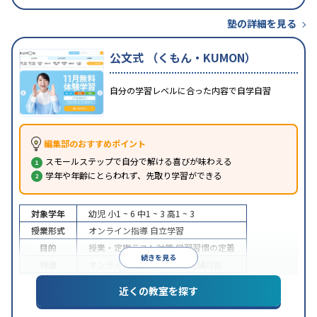
塾の詳細を見る
公文式 （くもん・KUMON）
自分の学習レベルに合った内容で自学自習
編集部のおすすめポイント
スモールステップで自分で解ける喜びが味わえる
学年や年齢にとらわれず、先取り学習ができる
対象学年
幼児
小1 ~ 6
中1 ~ 3
高1 ~ 3
授業形式
オンライン指導
自立学習
目的
授業・定期テスト対策
学習習慣の定着
続きを見る
特徴
オンライン対応
1科目から受講可能
近くの教室を探す