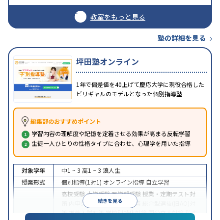
教室をもっと見る
塾の詳細を見る
坪田塾オンライン
1年で偏差値を40上げて慶応大学に現役合格した
ビリギャルのモデルとなった個別指導塾
編集部のおすすめポイント
学習内容の理解度や記憶を定着させる効果が高まる反転学習
生徒一人ひとりの性格タイプに合わせ、心理学を用いた指導
対象学年
中1 ~ 3
高1 ~ 3
浪人生
授業形式
個別指導(1対1)
オンライン指導
自立学習
高校受験
大学受験
医学部受験
授業・定期テスト対
続きを見る
策
内申点対策
学習習慣の定着
総合型選抜(旧AO)対
策
推薦入試対策
学校別特化対策
国公立大対策
私大
目的