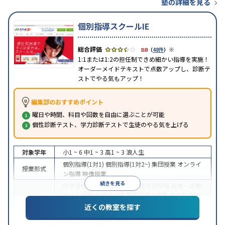
塾の詳細を見る
個別指導スクールIE
※
3.8
（
48件
）
1:1または1:2の担任制できめ細かい指導を実施！
オーダーメイドテキストで点数アップし、診断テ
ストでやる気もアップ！
編集部のおすすめポイント
曜日や時間、科目や回数を自由に選ぶことが可能
個性診断テスト、学力診断テストで生徒のやる気を上げる
対象学年
小1 ~ 6
中1 ~ 3
高1 ~ 3
浪人生
個別指導(1対1)
個別指導(1対2~)
集団授業
オンライ
授業形式
ン指導
映像授業
続きを見る
中学受験
高校受験
大学受験
医学部受験
授業・定期
テスト対策
内申点対策
学習習慣の定着
総合型選抜
(旧AO)対策
推薦入試対策
学校別特化対策
国公立大
近くの教室を探す
目的
対策
私大対策
共通テスト対策
英検(英語検定)対策
漢検(漢字検定)対策
数学特化対策
その他科目別特化