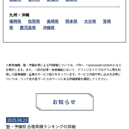
九州・沖縄
福岡県
佐賀県
長崎県
熊本県
大分県
宮崎
県
鹿児島県
沖縄県
※教育機関、塾・予備校等によるPR情報については、<PR>、<sponsored contents>など
を明示します。また、一部の記事・検索機能において、アフィリエイトプログラム等を利
用した提携機関・企業のサービス紹介を行っています。サービス内容や申し込み方法等に
ついては、リンク先の各サービスのページにある詳細情報を確認してください。
お知らせ
2025.08.23
塾・予備校 合格実績ランキングの詳細