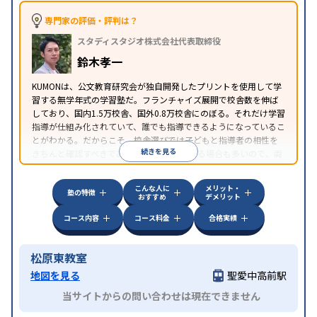
専門家の評価・評判は？
スタディスタジオ株式会社代表取締役
鈴木孝一
KUMONは、公文教育研究会が独自開発したプリントを使用して学
習する無学年式の学習塾だ。フランチャイズ展開で校舎数を伸ば
しており、国内1.5万校舎、国外0.8万校舎にのぼる。それだけ学習
指導が仕組み化されていて、誰でも指導できるようになっているこ
とがわかる。だからこそ、校舎選びでは子どもと指導者の相性を
続きを見る
きちんと確認すべきである。近所に2校舎ある場合も多いので、両
方見学してみることをオススメする。
こんな人に
メリット・
塾の特徴
おすすめ
デメリット
コース内容
コース料金
合格実績
松原東教室
地図を見る
聖愛中高前駅
当サイトからの問い合わせは現在できません