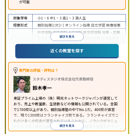
が可能
対象学年
小1 ~ 6
中1 ~ 3
高1 ~ 3
浪人生
授業形式
個別指導(1対2~)
オンライン指導
自立学習
映像授業
中学受験
高校受験
大学受験
医学部受験
授業・定期
続きを見る
テスト対策
内申点対策
学習習慣の定着
総合型選抜
(旧AO)対策
推薦入試対策
学校別特化対策
国公立大
目的
対策
私大対策
共通テスト対策
英検(英語検定)対策
近くの教室を探す
漢検(漢字検定)対策
数学特化対策
英語・英会話特化
対策
その他科目別特化対策
中高一貫校生に対応
特待生・奨学金制度あり
授業
専門家の評価・評判は？
の振替可能
不登校生に対応
学習にPC・タブレット
スタディスタジオ株式会社代表取締役
特徴
を利用
オンライン対応
1科目から受講可能
季節講
習のみの受講可
発達障害の子どもに対応
自習室あ
鈴木孝一
り
※2023年3月調査。
小学校高学年の個別指導塾アンケート調査方法
を参
東証プライム上場の（株）明光ネットワークジャパンが運営して
おり、売上や教室数、生徒数などの情報も公開されている。全国
照
で1700校以上があり、個別指導塾の中でNo.1だ。400校が直営
で、残り1300校はフランチャイズ校である。フランチャイズでこ
れだけ多くの校舎が運営されていることから、ノウハウがマニュ
続きを見る
アル化され、特定の優秀な人材に依存しない教育が実現できてい
ることが推測される。