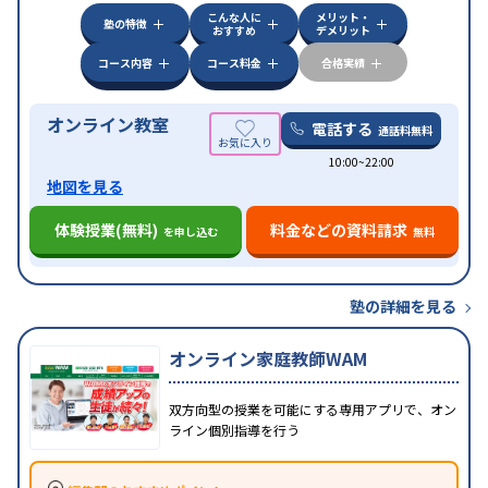
こんな人に
メリット・
中高一貫校生に対応
授業の振替可能
不登校生に対
塾の特徴
おすすめ
デメリット
特徴
応
オンライン対応
1科目から受講可能
季節講習の
みの受講可
自習室あり
コース内容
コース料金
合格実績
オンライン教室
電話する
通話料無料
10:00~22:00
地図を見る
体験授業(無料)
料金などの資料請求
を申し込む
無料
塾の詳細を見る
オンライン家庭教師WAM
双方向型の授業を可能にする専用アプリで、オン
ライン個別指導を行う