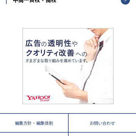
武田塾
愛知県
静岡県
岐阜県
三重県
長野県
令和時代の失敗しない塾選び
資格取得・学び直し
山梨県
2020年代の教育
中学入試最前線
教育費・塾代
中学受験最前線
近畿
てら先生の教育業界基本メソッド
座談会
大学入試改革
大阪府
運動と遊びを考える
兵庫県
京都府
奈良県
和歌山県
教育全般
親子で極める家庭学習
滋賀県
令和の大学受験は情報戦！
大学受験塾の選び方
ママテクエグザム
情報Ⅰ、数学が苦手な人注目！最短距離の学力
中学受験に熱心な市区町村ランキング
中国
進化する中高一貫校・高校
アップ法
小学校受験
鳥取県
島根県
岡山県
広島県
山口県
悩み多き「大学受験」相談室
家庭教師
四国
英語・英会話・英検対策
徳島県
香川県
愛媛県
高知県
小学校教師が解説！中学受験のリアル
教育ニュース最前線
九州・沖縄
教育ジャーナリストが徹底解説！ 大学受験の羅
福岡県
佐賀県
長崎県
熊本県
大分県
針盤
宮崎県
鹿児島県
沖縄県
編集方針・編集体制
お問い合わせ