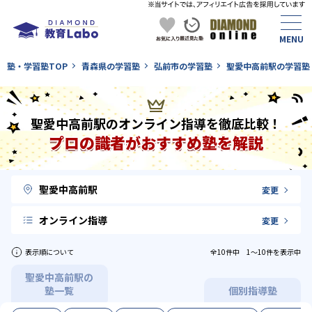
塾・学習塾TOP
青森県の学習塾
弘前市の学習塾
聖愛中高前駅の学習塾
聖愛中高前駅のオンライン指導を徹底比較！
プロの識者がおすすめ塾を解説
聖愛中高前駅
変更
オンライン指導
変更
表示順について
全10件中 1〜10件を表示中
聖愛中高前駅の
塾一覧
個別指導塾