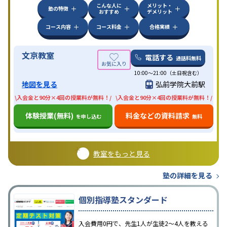
こんな人に
メリット・
塾の特徴
おすすめ
デメリット
コース内容
コース料金
合格実績
文京教室
電話する
通話料無料
10:00〜21:00（土日祝含む）
地図を見る
弘前学院大前駅
\入会金と90分×4回の授業料が無料！/
\入会金と90分×4回の授業料が無料！/
体験授業(無料)
料金などの資料請求
を申し込む
無料
教室をもっと見る
塾の詳細を見る
個別指導塾スタンダード
入会費用0円で、先生1人が生徒2〜4人を教える