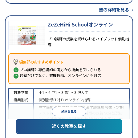
塾の詳細を見る
ZeZeHiHi Schoolオンライン
プロ講師の授業を受けられるハイブリッド個別指
導
編集部のおすすめポイント
プロ講師と専任講師の両方から授業を受けられる
通塾だけでなく、家庭教師、オンラインにも対応
対象学年
小1 ~ 6
中1 ~ 3
高1 ~ 3
浪人生
授業形式
個別指導(1対1)
オンライン指導
中学受験
高校受験
大学受験
医学部受験
授業・定期
続きを見る
テスト対策
内申点対策
学習習慣の定着
総合型選抜
(旧AO)対策
推薦入試対策
学校別特化対策
国公立大
目的
対策
私大対策
共通テスト対策
英検(英語検定)対策
近くの教室を探す
漢検(漢字検定)対策
数学特化対策
英語・英会話特化
対策
その他科目別特化対策