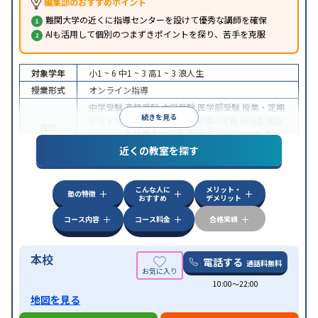
編集部のおすすめポイント
難関大学の近くに指導センターを設けて優秀な講師を確保
AIも活用して個別のつまずきポイントを探り、苦手を克服
対象学年
小1 ~ 6
中1 ~ 3
高1 ~ 3
浪人生
授業形式
オンライン指導
中学受験
高校受験
大学受験
医学部受験
授業・定期
続きを見る
テスト対策
内申点対策
学習習慣の定着
総合型選抜
目的
(旧AO)対策
推薦入試対策
英検(英語検定)対策
漢検
(漢字検定)対策
近くの教室を探す
中高一貫校生に対応
成績保証制度あり
授業の振替
特徴
可能
不登校生に対応
学習にPC・タブレットを利用
こんな人に
メリット・
オンライン対応
1科目から受講可能
塾の特徴
おすすめ
デメリット
コース内容
コース料金
合格実績
本校
電話する
通話料無料
10:00〜22:00
地図を見る