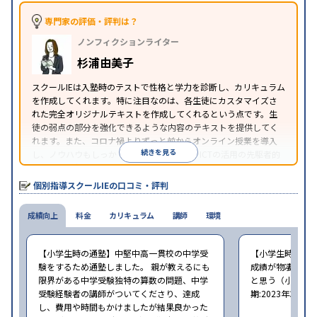
対策
専門家の評価・評判は？
中高一貫校生に対応
オンライン対応
1科目から受講
特徴
ノンフィクションライター
可能
季節講習のみの受講可
自習室あり
※2023年3月調査。
小学校高学年の個別指導塾アンケート調査方法
を参
杉浦由美子
照
スクールIEは入塾時のテストで性格と学力を診断し、カリキュラム
を作成してくれます。特に注目なのは、各生徒にカスタマイズさ
れた完全オリジナルテキストを作成してくれるという点です。生
徒の弱点の部分を強化できるような内容のテキストを提供してく
れます。また、コロナ禍よりずっと前からオンライン授業を導入
続きを見る
し、ノウハウもしっかりとしています。AIやICTの活用の先駆者的
な個別指導塾です。
個別指導スクールIEの口コミ・評判
成績向上
料金
カリキュラム
講師
環境
【小学生時の通塾】中堅中高一貫校の中学受
【小学生時の通
験をするため通塾しました。 親が教えるにも
成績が物凄く悪
限界がある中学受験独特の算数の問題、中学
と思う（小学6年
受験経験者の講師がついてくださり、達成
期:2023年3月）
し、費用や時間もかけましたが結果良かった