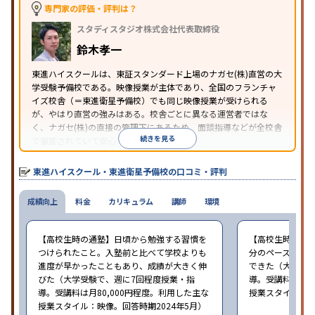
専門家の評価・評判は？
スタディスタジオ株式会社代表取締役
鈴木孝一
東進ハイスクールは、東証スタンダード上場のナガセ(株)直営の大
学受験予備校である。映像授業が主体であり、全国のフランチャ
イズ校舎（＝東進衛星予備校）でも同じ映像授業が受けられる
が、やはり直営の強みはある。校舎ごとに異なる運営者ではな
く、ナガセ(株)の直接の管理下にあるため、面談指導などが全校舎
続きを見る
で徹底されていて安心できる。
東進衛星予備校は、運営会社により指導方針や校舎のルールが異
なる。体験授業では、授業のみで判断するのではなく、担当者や
東進ハイスクール・東進衛星予備校の口コミ・評判
校舎雰囲気、校舎での合格実績などを確認すると良いだろう。
成績向上
料金
カリキュラム
講師
環境
【高校生時の通塾】日頃から勉強する習慣を
【高校生時の通
つけられたこと。入塾前と比べて学校よりも
分のペースで進
進度が早かったこともあり、成績が大きく伸
できた（大学受験
びた（大学受験で、週に7回程度授業・指
導。受講料は月8
導。受講料は月80,000円程度。利用した主な
授業スタイル：映
授業スタイル：映像。回答時期2024年5月）