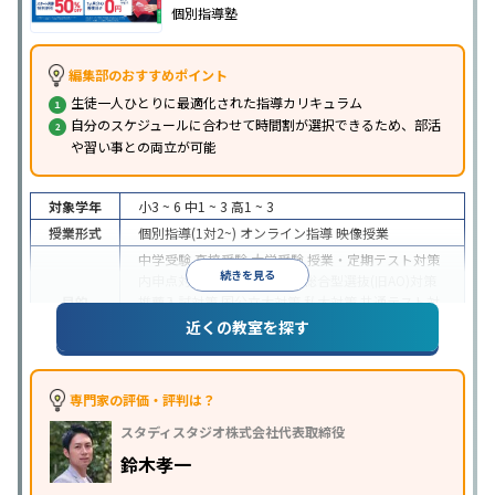
個別指導塾
編集部のおすすめポイント
生徒一人ひとりに最適化された指導カリキュラム
自分のスケジュールに合わせて時間割が選択できるため、部活
や習い事との両立が可能
対象学年
小3 ~ 6
中1 ~ 3
高1 ~ 3
授業形式
個別指導(1対2~)
オンライン指導
映像授業
中学受験
高校受験
大学受験
授業・定期テスト対策
続きを見る
内申点対策
学習習慣の定着
総合型選抜(旧AO)対策
目的
推薦入試対策
国公立大対策
私大対策
共通テスト対
策
英検(英語検定)対策
漢検(漢字検定)対策
数学特化
近くの教室を探す
対策
中高一貫校生に対応
授業の振替可能
不登校生に対
応
学習にPC・タブレットを利用
オンライン対応
1
専門家の評価・評判は？
特徴
科目から受講可能
季節講習のみの受講可
自習室あ
スタディスタジオ株式会社代表取締役
り
鈴木孝一