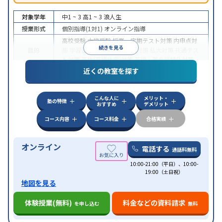
対象学年
中1 ~ 3
高1 ~ 3
浪人生
授業形式
個別指導(1対1)
オンライン指導
高校受験
大学受験
授業・定期テスト対策
内申点対
続きを見る
目的
策
学習習慣の定着
国公立大対策
私大対策
共通テス
ト対策
英検(英語検定)対策
英語・英会話特化対策
近くの教室を探す
中高一貫校生に対応
授業の振替可能
不登校生に対
特徴
応
学習にPC・タブレットを利用
オンライン対応
1
科目から受講可能
こんな人に
メリット・
塾の特徴
おすすめ
デメリット
コース内容
コース料金
合格実績
オンライン
電話する
通話料無料
10:00-21:00（平日）、10:00-
19:00（土日祝）
地図を見る
体験授業(無料)
料金などの資料請求
を申し込む
無料