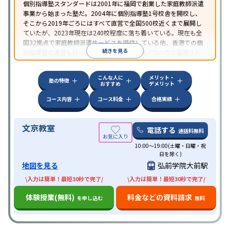
個別指導塾スタンダードは2001年に福岡で創業した家庭教師派遣
事業から始まった塾だ。2004年に個別指導塾1号校舎を開校し、
そこから2019年ごろにはすべて直営で全国500校近くまで展開し
ていたが、2023年現在は240校程度に落ち着いている。現在も全
国32拠点で家庭教師派遣サービスを提供している他、香港での個
続きを見る
別指導塾の運営も行っており、汎用的な指導ノウハウが蓄積され
ていることが伺える。
こんな人に
メリット・
塾の特徴
おすすめ
デメリット
コース内容
コース料金
合格実績
文京教室
電話する
通話料無料
10:00～19:00(土曜・日曜・祝
日を除く)
地図を見る
弘前学院大前駅
\入力は簡単！最短30秒で完了/
\入力は簡単！最短30秒で完了/
体験授業(無料)
料金などの資料請求
を申し込む
無料