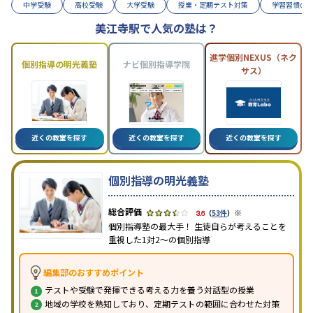
中学受験
高校受験
大学受験
授業・定期テスト対策
学習習慣の
美江寺駅で人気の塾は？
進学個別NEXUS（ネク
個別指導の明光義塾
ナビ個別指導学院
サス）
近くの教室を探す
近くの教室を探す
近くの教室を探す
個別指導の明光義塾
※
3.6
（
53件
）
個別指導塾の最大手！ 生徒自らが考えることを
重視した1対2〜の個別指導
編集部のおすすめポイント
テストや受験で発揮できる考える力を養う対話型の授業
地域の学校を熟知しており、定期テストの範囲に合わせた対策