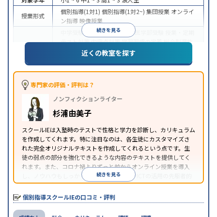
個別指導(1対1)
個別指導(1対2~)
集団授業
オンライ
授業形式
ン指導
映像授業
続きを見る
中学受験
高校受験
大学受験
医学部受験
授業・定期
テスト対策
内申点対策
学習習慣の定着
総合型選抜
(旧AO)対策
推薦入試対策
学校別特化対策
国公立大
近くの教室を探す
目的
対策
私大対策
共通テスト対策
英検(英語検定)対策
漢検(漢字検定)対策
数学特化対策
その他科目別特化
対策
専門家の評価・評判は？
中高一貫校生に対応
オンライン対応
1科目から受講
特徴
ノンフィクションライター
可能
季節講習のみの受講可
自習室あり
※2023年3月調査。
小学校高学年の個別指導塾アンケート調査方法
を参
杉浦由美子
照
スクールIEは入塾時のテストで性格と学力を診断し、カリキュラム
を作成してくれます。特に注目なのは、各生徒にカスタマイズさ
れた完全オリジナルテキストを作成してくれるという点です。生
徒の弱点の部分を強化できるような内容のテキストを提供してく
れます。また、コロナ禍よりずっと前からオンライン授業を導入
続きを見る
し、ノウハウもしっかりとしています。AIやICTの活用の先駆者的
な個別指導塾です。
個別指導スクールIEの口コミ・評判