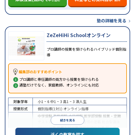
塾の詳細を見る
ZeZeHiHi Schoolオンライン
プロ講師の授業を受けられるハイブリッド個別指
導
編集部のおすすめポイント
プロ講師と専任講師の両方から授業を受けられる
通塾だけでなく、家庭教師、オンラインにも対応
対象学年
小1 ~ 6
中1 ~ 3
高1 ~ 3
浪人生
授業形式
個別指導(1対1)
オンライン指導
中学受験
高校受験
大学受験
医学部受験
授業・定期
続きを見る
テスト対策
内申点対策
学習習慣の定着
総合型選抜
(旧AO)対策
推薦入試対策
学校別特化対策
国公立大
目的
対策
私大対策
共通テスト対策
英検(英語検定)対策
近くの教室を探す