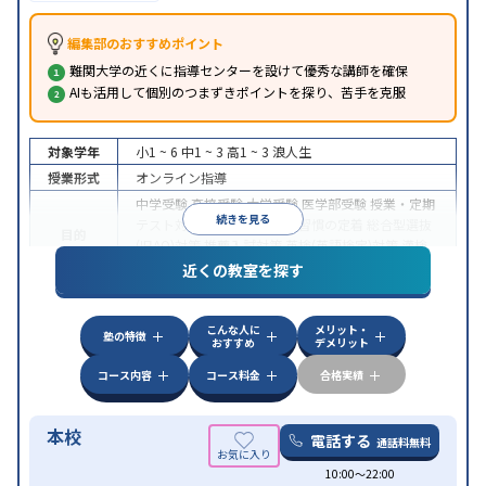
編集部のおすすめポイント
難関大学の近くに指導センターを設けて優秀な講師を確保
AIも活用して個別のつまずきポイントを探り、苦手を克服
対象学年
小1 ~ 6
中1 ~ 3
高1 ~ 3
浪人生
授業形式
オンライン指導
中学受験
高校受験
大学受験
医学部受験
授業・定期
続きを見る
テスト対策
内申点対策
学習習慣の定着
総合型選抜
目的
(旧AO)対策
推薦入試対策
英検(英語検定)対策
漢検
(漢字検定)対策
近くの教室を探す
中高一貫校生に対応
成績保証制度あり
授業の振替
特徴
可能
不登校生に対応
学習にPC・タブレットを利用
こんな人に
メリット・
オンライン対応
1科目から受講可能
塾の特徴
おすすめ
デメリット
コース内容
コース料金
合格実績
本校
電話する
通話料無料
10:00〜22:00