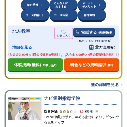
こんな人に
メリット・
塾の特徴
おすすめ
デメリット
コース内容
コース料金
合格実績
北方教室
電話する
通話料無料
10:00〜21:00（土日祝含む）
地図を見る
北方真桑駅
\入会金と90分×4回の授業料が無料！/
\入会金と90分×4回の授業料が無料！/
体験授業(無料)
料金などの資料請求
を申し込む
無料
塾の詳細を見る
ナビ個別指導学院
※
3.5
（
51件
）
1vs2の個別指導で、ほめる指導により子どものや
る気をアップ