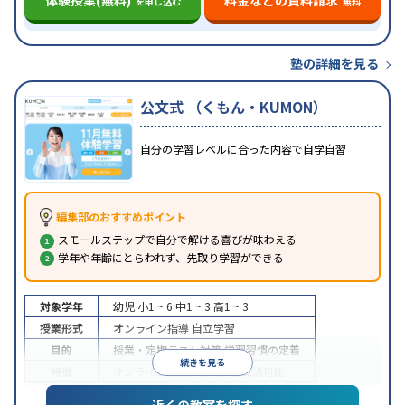
を申し込む
無料
塾の詳細を見る
公文式 （くもん・KUMON）
自分の学習レベルに合った内容で自学自習
編集部のおすすめポイント
スモールステップで自分で解ける喜びが味わえる
学年や年齢にとらわれず、先取り学習ができる
対象学年
幼児
小1 ~ 6
中1 ~ 3
高1 ~ 3
授業形式
オンライン指導
自立学習
目的
授業・定期テスト対策
学習習慣の定着
続きを見る
特徴
オンライン対応
1科目から受講可能