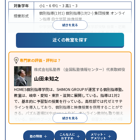
対象学年
小1 ~ 6
中1 ~ 3
高1 ~ 3
個別指導(1対1)
個別指導(1対2~)
集団授業
オンライ
授業形式
ン指導
自立学習
映像授業
続きを見る
中学受験
高校受験
大学受験
医学部受験
授業・定期
テスト対策
内申点対策
学習習慣の定着
総合型選抜
目的
(旧AO)対策
推薦入試対策
学校別特化対策
国公立大
近くの教室を探す
対策
私大対策
共通テスト対策
その他科目別特化対
策
中高一貫校生に対応
授業の振替可能
不登校生に対
専門家の評価・評判は？
応
学習にPC・タブレットを利用
オンライン対応
1
特徴
株式会社私塾界 （全国私塾情報センター）代表取締役
科目から受講可能
季節講習のみの受講可
発達障害
の子どもに対応
自習室あり
山田未知之
HOMES個別指導学院は、SHIMON GROUPが運営する個別指導塾。
教室は、岐阜・愛知・東京・滋賀に展開している。指導は1対2
で、基本的に予習型の授業を行っている。高校部では代ゼミサテ
ラインを導入しており、個別指導と映像授業を併用することがで
きる。パズル道場DXやatama＋など、オンライン教材も取り揃え
続きを見る
ている。個別のブース、フリースペースなど、自習スペースが4種
類あるのも特徴だ。
こんな人に
メリット・
塾の特徴
おすすめ
デメリット