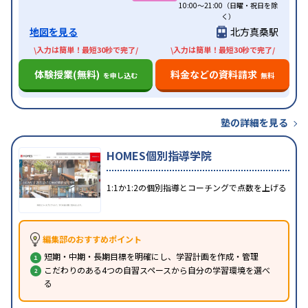
10:00～21:00（日曜・祝日を除
く）
地図を見る
北方真桑駅
\入力は簡単！最短30秒で完了/
\入力は簡単！最短30秒で完了/
体験授業(無料)
料金などの資料請求
を申し込む
無料
塾の詳細を見る
HOMES個別指導学院
1:1か1:2の個別指導とコーチングで点数を上げる
編集部のおすすめポイント
短期・中期・長期目標を明確にし、学習計画を作成・管理
こだわりのある4つの自習スペースから自分の学習環境を選べ
る