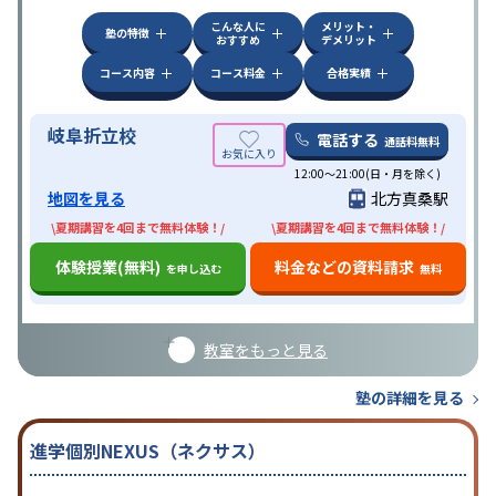
こんな人に
メリット・
塾の特徴
おすすめ
デメリット
コース内容
コース料金
合格実績
岐阜折立校
電話する
通話料無料
12:00～21:00(日・月を除く)
地図を見る
北方真桑駅
\夏期講習を4回まで無料体験！/
\夏期講習を4回まで無料体験！/
体験授業(無料)
料金などの資料請求
を申し込む
無料
教室をもっと見る
塾の詳細を見る
進学個別NEXUS（ネクサス）