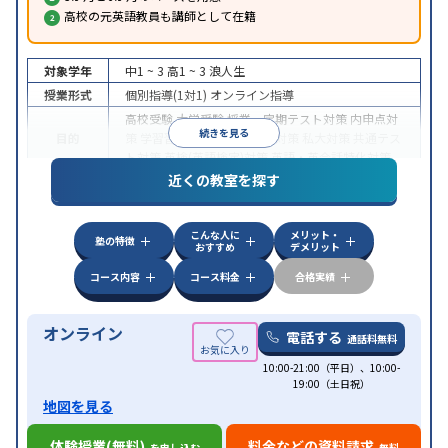
高校の元英語教員も講師として在籍
対象学年
中1 ~ 3
高1 ~ 3
浪人生
授業形式
個別指導(1対1)
オンライン指導
高校受験
大学受験
授業・定期テスト対策
内申点対
続きを見る
目的
策
学習習慣の定着
国公立大対策
私大対策
共通テス
ト対策
英検(英語検定)対策
英語・英会話特化対策
近くの教室を探す
中高一貫校生に対応
授業の振替可能
不登校生に対
特徴
応
学習にPC・タブレットを利用
オンライン対応
1
科目から受講可能
こんな人に
メリット・
塾の特徴
おすすめ
デメリット
コース内容
コース料金
合格実績
オンライン
電話する
通話料無料
10:00-21:00（平日）、10:00-
19:00（土日祝）
地図を見る
体験授業(無料)
料金などの資料請求
を申し込む
無料