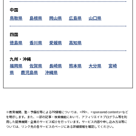
中国
鳥取県
島根県
岡山県
広島県
山口県
四国
徳島県
香川県
愛媛県
高知県
九州・沖縄
福岡県
佐賀県
長崎県
熊本県
大分県
宮崎
県
鹿児島県
沖縄県
※教育機関、塾・予備校等によるPR情報については、<PR>、<sponsored contents>など
を明示します。また、一部の記事・検索機能において、アフィリエイトプログラム等を利
用した提携機関・企業のサービス紹介を行っています。サービス内容や申し込み方法等に
ついては、リンク先の各サービスのページにある詳細情報を確認してください。