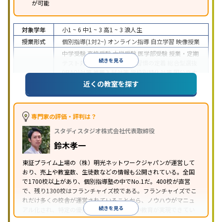
が可能
対象学年
小1 ~ 6
中1 ~ 3
高1 ~ 3
浪人生
授業形式
個別指導(1対2~)
オンライン指導
自立学習
映像授業
中学受験
高校受験
大学受験
医学部受験
授業・定期
続きを見る
テスト対策
内申点対策
学習習慣の定着
総合型選抜
(旧AO)対策
推薦入試対策
学校別特化対策
国公立大
目的
対策
私大対策
共通テスト対策
英検(英語検定)対策
近くの教室を探す
漢検(漢字検定)対策
数学特化対策
英語・英会話特化
対策
その他科目別特化対策
中高一貫校生に対応
特待生・奨学金制度あり
授業
専門家の評価・評判は？
の振替可能
不登校生に対応
学習にPC・タブレット
スタディスタジオ株式会社代表取締役
特徴
を利用
オンライン対応
1科目から受講可能
季節講
習のみの受講可
発達障害の子どもに対応
自習室あ
鈴木孝一
り
※2023年3月調査。
小学校高学年の個別指導塾アンケート調査方法
を参
東証プライム上場の（株）明光ネットワークジャパンが運営して
おり、売上や教室数、生徒数などの情報も公開されている。全国
照
で1700校以上があり、個別指導塾の中でNo.1だ。400校が直営
で、残り1300校はフランチャイズ校である。フランチャイズでこ
れだけ多くの校舎が運営されていることから、ノウハウがマニュ
続きを見る
アル化され、特定の優秀な人材に依存しない教育が実現できてい
ることが推測される。