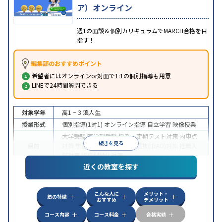
ア）オンライン
週1の面談＆個別カリキュラムでMARCH合格を目
指す！
編集部のおすすめポイント
希望者にはオンラインor対面で1:1の個別指導も用意
LINEで24時間質問できる
対象学年
高1 ~ 3
浪人生
授業形式
個別指導(1対1)
オンライン指導
自立学習
映像授業
大学受験
医学部受験
授業・定期テスト対策
内申点
続きを見る
目的
対策
学習習慣の定着
総合型選抜(旧AO)対策
推薦入
試対策
学校別特化対策
近くの教室を探す
中高一貫校生に対応
授業の振替可能
不登校生に対
特徴
応
学習にPC・タブレットを利用
オンライン対応
1
科目から受講可能
こんな人に
メリット・
塾の特徴
おすすめ
デメリット
コース内容
コース料金
合格実績