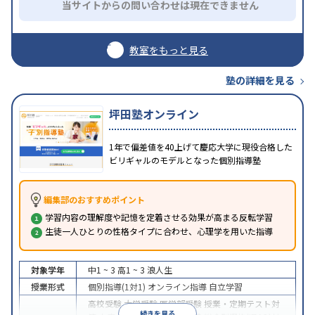
当サイトからの問い合わせは現在できません
教室をもっと見る
塾の詳細を見る
坪田塾オンライン
1年で偏差値を40上げて慶応大学に現役合格した
ビリギャルのモデルとなった個別指導塾
編集部のおすすめポイント
学習内容の理解度や記憶を定着させる効果が高まる反転学習
生徒一人ひとりの性格タイプに合わせ、心理学を用いた指導
対象学年
中1 ~ 3
高1 ~ 3
浪人生
授業形式
個別指導(1対1)
オンライン指導
自立学習
高校受験
大学受験
医学部受験
授業・定期テスト対
続きを見る