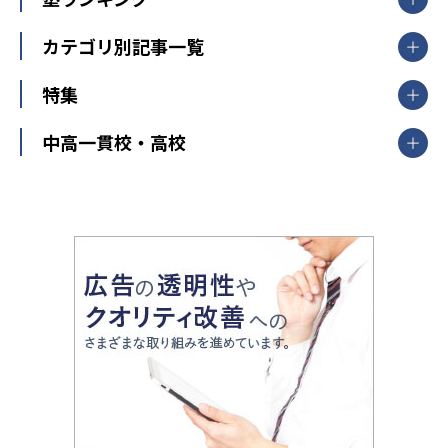
東京都
神奈川県
埼玉県
千葉県
茨城県
集団授業
個別指導塾TOMAS
栃木県
群馬県
中学受験ランキング
カテゴリ別記事一覧
オンライン指導
明光義塾
大学受験ランキング
北陸
映像授業
ナビ個別指導学院
中学受験
特集
新潟県
富山県
石川県
福井県
個別教室のトライ
高校受験
東進ハイスクール
中部
開成番長直伝！子どもの受験を成功させる方法
中高一貫校・高校
大学受験
武田塾
愛知県
静岡県
岐阜県
三重県
長野県
令和時代の失敗しない塾選び
資格取得・学び直し
山梨県
2020年代の教育
中学入試最前線
教育費・塾代
中学受験最前線
近畿
てら先生の教育業界基本メソッド
座談会
大学入試改革
大阪府
運動と遊びを考える
兵庫県
京都府
奈良県
和歌山県
教育全般
親子で極める家庭学習
滋賀県
令和の大学受験は情報戦！
大学受験塾の選び方
ママテクエグザム
情報Ⅰ、数学が苦手な人注目！最短距離の学力
中学受験に熱心な市区町村ランキング
中国
進化する中高一貫校・高校
アップ法
小学校受験
鳥取県
島根県
岡山県
広島県
山口県
悩み多き「大学受験」相談室
家庭教師
四国
英語・英会話・英検対策
徳島県
香川県
愛媛県
高知県
小学校教師が解説！中学受験のリアル
教育ニュース最前線
九州・沖縄
教育ジャーナリストが徹底解説！ 大学受験の羅
福岡県
佐賀県
長崎県
熊本県
大分県