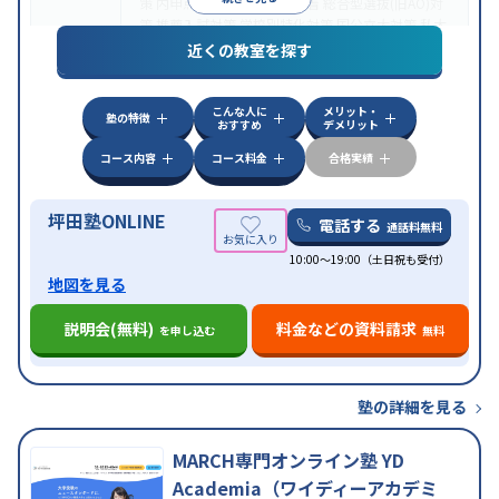
策
内申点対策
学習習慣の定着
総合型選抜(旧AO)対
策
推薦入試対策
学校別特化対策
国公立大対策
私大
目的
対策
共通テスト対策
英検(英語検定)対策
漢検(漢字
近くの教室を探す
検定)対策
数学特化対策
英語・英会話特化対策
その
他科目別特化対策
こんな人に
メリット・
中高一貫校生に対応
授業の振替可能
不登校生に対
塾の特徴
おすすめ
デメリット
応
学習にPC・タブレットを利用
オンライン対応
1
特徴
科目から受講可能
季節講習のみの受講可
発達障害
コース内容
コース料金
合格実績
の子どもに対応
坪田塾ONLINE
電話する
通話料無料
10:00～19:00（土日祝も受付）
地図を見る
説明会(無料)
料金などの資料請求
を申し込む
無料
塾の詳細を見る
MARCH専門オンライン塾 YD
Academia（ワイディーアカデミ