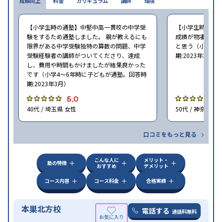
成績向上
料金
カリキュラム
講師
環境
【小学生時の通塾】中堅中高一貫校の中学受
【小学生時の通
験をするため通塾しました。 親が教えるにも
成績が物凄く悪
限界がある中学受験独特の算数の問題、中学
と思う（小学6年
受験経験者の講師がついてくださり、達成
期:2023年3月）
し、費用や時間もかけましたが結果良かった
です（小学4〜6年時に子どもが通塾。回答時
期:2023年3月）
5.0
4
40代 / 埼玉県 女性
50代 / 神奈川県
口コミをもっと見る
こんな人に
メリット・
塾の特徴
おすすめ
デメリット
コース内容
コース料金
合格実績
本巣北方校
電話する
通話料無料