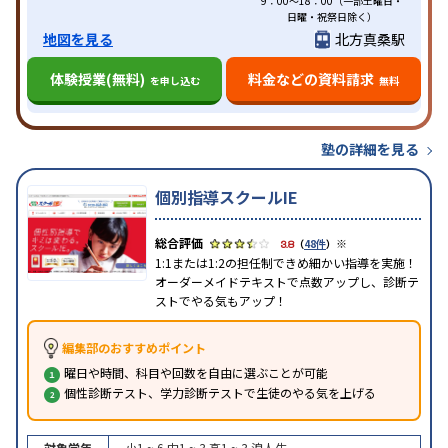
9：00～18：00（一部土曜日・
日曜・祝祭日除く）
地図を見る
北方真桑駅
体験授業(無料)
料金などの資料請求
を申し込む
無料
塾の詳細を見る
個別指導スクールIE
※
3.8
（
48件
）
1:1または1:2の担任制できめ細かい指導を実施！
オーダーメイドテキストで点数アップし、診断テ
ストでやる気もアップ！
編集部のおすすめポイント
曜日や時間、科目や回数を自由に選ぶことが可能
個性診断テスト、学力診断テストで生徒のやる気を上げる
対象学年
小1 ~ 6
中1 ~ 3
高1 ~ 3
浪人生