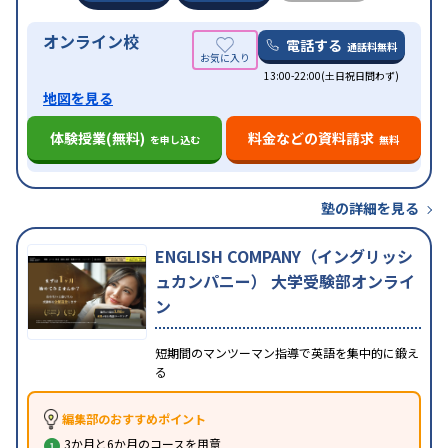
オンライン校
電話する
通話料無料
13:00-22:00(土日祝日問わず)
地図を見る
体験授業(無料)
料金などの資料請求
を申し込む
無料
塾の詳細を見る
ENGLISH COMPANY（イングリッシ
ュカンパニー） 大学受験部オンライ
ン
短期間のマンツーマン指導で英語を集中的に鍛え
る
編集部のおすすめポイント
3か月と6か月のコースを用意