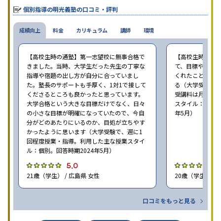
個別指導の明光義塾の口コミ・評判
成績向上
料金
カリキュラム
講師
環境
【高校生時の通塾】第一志望校に無事合格で
【高校生時の通
きました。当時、大学生だった先生の丁寧な
て、目標や勉強
指導や宿題の出し方が自分に合っていまし
くれたことが、
た。塾長のサポートも手厚く、1対1で接して
る（大学受験で、
くださるところも良かったと思っています。
受講料は月35,
大学合格という大きな目標だけでなく、日々
スタイル：個別、
の小さな目標が明確になっていたので、今自
年5月）
分がどのあたりにいるのか、目処が立ちやす
かったように思います（大学受験で、週に1
回程度授業・指導。利用した主な授業スタイ
ル：個別。回答時期2024年5月）
5.0
4
21歳（学生） / 広島県 女性
20歳（学生） / 
口コミをもっと見る