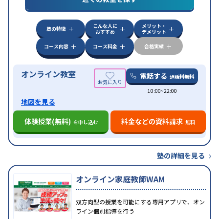
漢検(漢字検定)対策
数学特化対策
英語・英会話特化
対策
その他科目別特化対策
こんな人に
メリット・
中高一貫校生に対応
授業の振替可能
不登校生に対
塾の特徴
おすすめ
デメリット
特徴
応
オンライン対応
1科目から受講可能
季節講習の
みの受講可
自習室あり
コース内容
コース料金
合格実績
オンライン教室
電話する
通話料無料
10:00~22:00
地図を見る
体験授業(無料)
料金などの資料請求
を申し込む
無料
塾の詳細を見る
オンライン家庭教師WAM
双方向型の授業を可能にする専用アプリで、オン
ライン個別指導を行う