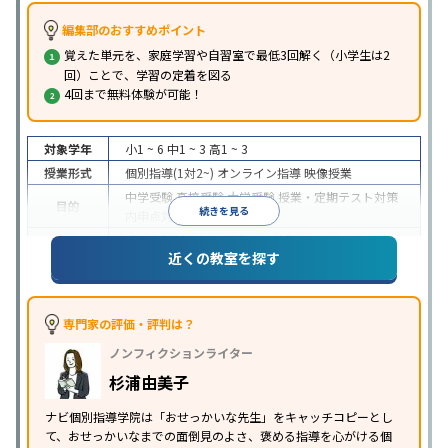
編集部のおすすめポイント
覚えた単元を、家庭学習や自習室で最低3回解く（小学生は2
回）ことで、学習の定着を図る
4回まで無料体験が可能！
対象学年
小1 ~ 6
中1 ~ 3
高1 ~ 3
授業形式
個別指導(1対2~)
オンライン指導
映像授業
中学受験
高校受験
大学受験
授業・定期テスト対策
目的
続きを見る
内申点対策
学習習慣の定着
成績保証制度あり
授業の振替可能
オンライン対応
近くの教室を探す
特徴
1科目から受講可能
季節講習のみの受講可
自習室あ
り
※2023年3月調査。
小学校高学年の個別指導塾アンケート調査方法
を参
照
専門家の評価・評判は？
ノンフィクションライター
杉浦由美子
ナビ個別指導学院は「おせっかいな先生」をキャッチコピーとし
て、おせっかいなまでの面倒見のよさ、褒める指導を心がける個