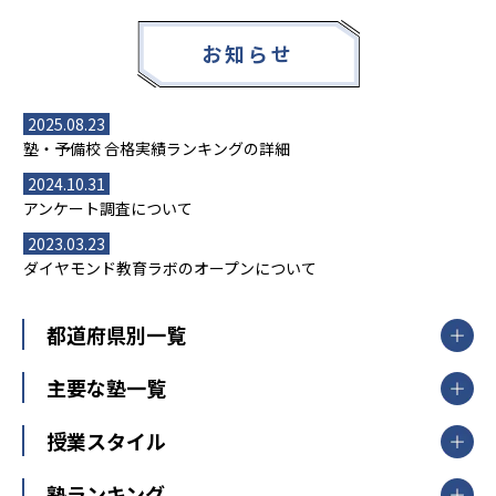
お知らせ
2025.08.23
塾・予備校 合格実績ランキングの詳細
2024.10.31
アンケート調査について
2023.03.23
ダイヤモンド教育ラボのオープンについて
都道府県別一覧
北海道・東北
主要な塾一覧
北海道
青森県
岩手県
宮城県
秋田県
【掲載塾一覧を見る】
授業スタイル
山形県
福島県
臨海セミナー
関東
個別指導
塾ランキング
東京個別指導学院