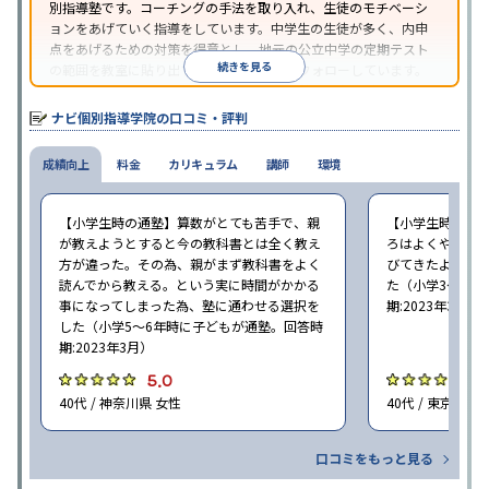
別指導塾です。コーチングの手法を取り入れ、生徒のモチベーシ
ョンをあげていく指導をしています。中学生の生徒が多く、内申
点をあげるための対策を得意とし、地元の公立中学の定期テスト
続きを見る
の範囲を教室に貼り出すなど手厚く学習をフォローしています。
オリジナルテキストを使用しており、特に英語は各教科書に合わ
せたテキストを使った「先取り学習」で理解度を深められます。
ナビ個別指導学院の口コミ・評判
成績向上
料金
カリキュラム
講師
環境
【小学生時の通塾】算数がとても苦手で、親
【小学生時の通
が教えようとすると今の教科書とは全く教え
ろはよくやり方
方が違った。その為、親がまず教科書をよく
びてきたようで
読んでから教える。という実に時間がかかる
た（小学3〜6年
事になってしまった為、塾に通わせる選択を
期:2023年3月）
した（小学5〜6年時に子どもが通塾。回答時
期:2023年3月）
5.0
4
40代 / 神奈川県 女性
40代 / 東京都 女
口コミをもっと見る