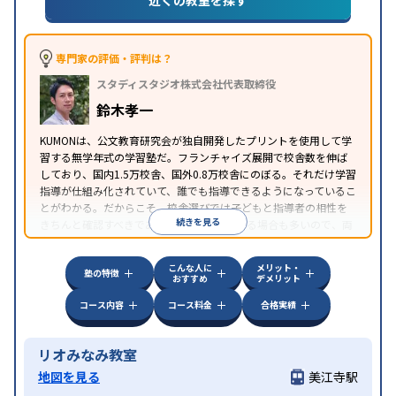
近くの教室を探す
専門家の評価・評判は？
スタディスタジオ株式会社代表取締役
鈴木孝一
KUMONは、公文教育研究会が独自開発したプリントを使用して学
習する無学年式の学習塾だ。フランチャイズ展開で校舎数を伸ば
しており、国内1.5万校舎、国外0.8万校舎にのぼる。それだけ学習
指導が仕組み化されていて、誰でも指導できるようになっているこ
とがわかる。だからこそ、校舎選びでは子どもと指導者の相性を
続きを見る
きちんと確認すべきである。近所に2校舎ある場合も多いので、両
方見学してみることをオススメする。
こんな人に
メリット・
塾の特徴
おすすめ
デメリット
コース内容
コース料金
合格実績
リオみなみ教室
地図を見る
美江寺駅