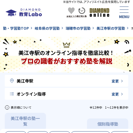
塾・学習塾TOP
岐阜県の学習塾
瑞穂市の学習塾
美江寺駅の学習塾
美江寺駅のオンライン指導を徹底比較！
プロの識者がおすすめ塾を解説
美江寺駅
変更
オンライン指導
変更
表示順について
全12件中 1〜12件を表示中
美江寺駅の塾一
覧
個別指導塾