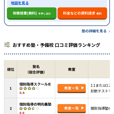
地図を見る
体験授業(無料)
料金などの資料請求
を申し込む
無料
塾の詳細を見る
おすすめ塾・予備校 口コミ評価ランキング
塾名
順位
教室
（総合評価）
個別指導スクールIE
1:1または1
1
教室一覧
診断テストで
3.8
個別指導の明光義塾
2
教室一覧
個別指導塾の
3.6