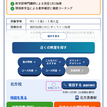
医学部専門講師による完全1対1指導
現役医学生による進捗確認と徹底コーチング
対象学年
中1 ~ 3
高1 ~ 3
浪人生
授業形式
個別指導(1対1)
オンライン指導
大学受験
医学部受験
総合型選抜(旧AO)対策
推薦入
続きを見る
目的
試対策
学校別特化対策
国公立大対策
私大対策
共通
テスト対策
近くの教室を探す
中高一貫校生に対応
授業の振替可能
不登校生に対
特徴
応
オンライン対応
1科目から受講可能
季節講習の
みの受講可
自習室あり
こんな人に
メリット・
塾の特徴
おすすめ
デメリット
コース内容
コース料金
合格実績
北方校
電話する
通話料無料
9:00～23:00（土日祝も受付）
地図を見る
北方真桑駅
体験授業(無料)
料金などの資料請求