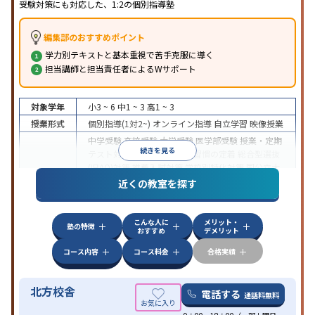
受験対策にも対応した、1:2の個別指導塾
編集部のおすすめポイント
学力別テキストと基本重視で苦手克服に導く
担当講師と担当責任者によるWサポート
対象学年
小3 ~ 6
中1 ~ 3
高1 ~ 3
授業形式
個別指導(1対2~)
オンライン指導
自立学習
映像授業
中学受験
高校受験
大学受験
医学部受験
授業・定期
続きを見る
テスト対策
内申点対策
学習習慣の定着
総合型選抜
(旧AO)対策
推薦入試対策
学校別特化対策
国公立大
目的
対策
私大対策
共通テスト対策
英検(英語検定)対策
近くの教室を探す
数学特化対策
英語・英会話特化対策
その他科目別
特化対策
こんな人に
メリット・
中高一貫校生に対応
入塾に学力基準あり
授業の振
塾の特徴
おすすめ
デメリット
替可能
不登校生に対応
学習にPC・タブレットを利
特徴
用
オンライン対応
1科目から受講可能
季節講習の
コース内容
コース料金
合格実績
みの受講可
発達障害の子どもに対応
自習室あり
北方校舎
電話する
通話料無料