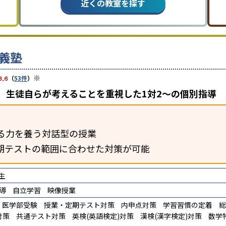
近くの教室を探す
義塾
※
3.6
（
53件
）
 生徒自らが考えることを重視した1対2〜の個別指導
る力を養う対話型の授業
期テストの範囲に合わせた対策が可能
生
導
自立学習
映像授業
医学部受験
授業・定期テスト対策
内申点対策
学習習慣の定着
総
対策
共通テスト対策
英検(英語検定)対策
漢検(漢字検定)対策
数学