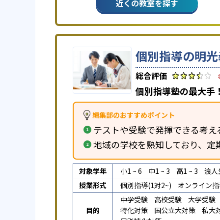
近くの教室を探す
個別指導の明光
個別指導塾の最大手！
編集部のおすすめポイント
テストや受験で発揮できる考え
地域の学校を熟知しており、定
対象学年
小1 ~ 6
中1 ~ 3
高1 ~ 3
浪人
授業形式
個別指導(1対2~)
オンライン指
中学受験
高校受験
大学受験
目的
特化対策
国公立大対策
私大