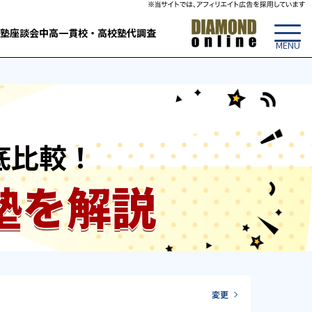
塾
座談会
中高一貫校・高校
塾代調査
底比較！
塾を解説
変更