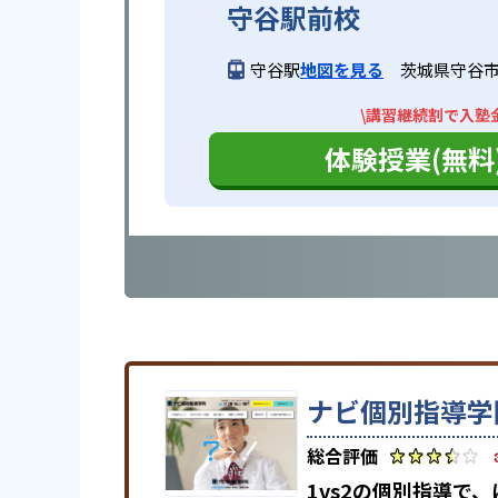
守谷駅前校
守谷駅
地図を見る
茨城県守谷市中央
\講習継続割で入塾
体験授業(無料
ナビ個別指導学
1vs2の個別指導で