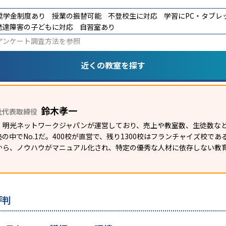
奨学金制度あり
授業の振替可能
不登校生に対応
学習にPC・タブレ
発達障害の子どもに対応
自習室あり
アンケート調査方法
を参照
近くの教室を探す
鈴木孝一
社代表取締役
）明光ネットワークジャパンが運営しており、売上や教室数、生徒数など
の中でNo.1だ。400校が直営で、残り1300校はフランチャイズ校で
から、ノウハウがマニュアル化され、特定の優秀な人材に依存しない教
評判