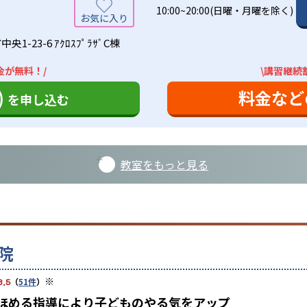
10:00~20:00(日曜・月曜を除く)
1-23-6 ｱｸﾛｽﾌﾟﾗｻﾞC棟
金が無料！/
\講習継続
)
料金など
を申し込む
教室をもっと見る
院
※
3.5
（
51件
）
、ほめる指導により子どものやる気をアップ