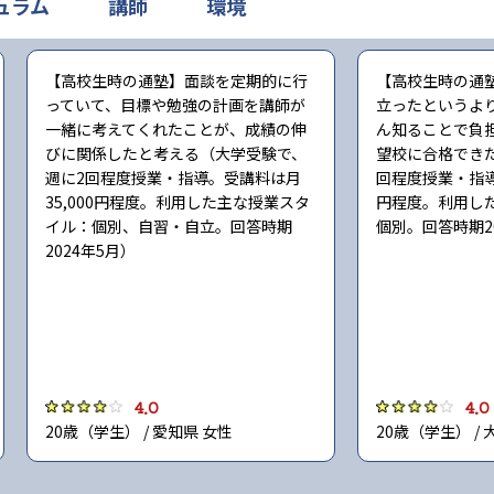
ュラム
講師
環境
【高校生時の通塾】面談を定期的に行
【高校生時の通
っていて、目標や勉強の計画を講師が
立ったというよ
一緒に考えてくれたことが、成績の伸
ん知ることで負
びに関係したと考える（大学受験で、
望校に合格でき
週に2回程度授業・指導。受講料は月
回程度授業・指導
35,000円程度。利用した主な授業スタ
円程度。利用し
イル：個別、自習・自立。回答時期
個別。回答時期2
2024年5月）
4.0
4.0
20歳（学生） / 愛知県 女性
20歳（学生） / 