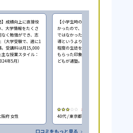
塾】成績向上に直接役
【小学生時の通塾】本人にやる気が無
り、大学情報をたくさ
かったので、成績向上するという感じ
担なく勉強ができ、志
ではなかった。また指導自体も個人指
た（大学受験で、週に1
導というより、一人の先生が一度に3人
。受講料は月15,000
程度の生徒をみており、きちんとみて
た主な授業スタイル：
もらった印象ではない（小学6年時に子
024年5月）
どもが通塾。回答時期:2023年3月）
3.0
大阪府 女性
40代 / 東京都 女性
口コミをもっと見る