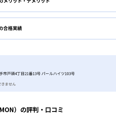
）のメリット・デメリット
分かれた教材で、わかる楽しさを経験しながら無理なく力を高め
わせて内容も調整するため、小学校に入ってもつまずきにくい
タイル
手教科を克服したい子ども向け
から高度な問題へと、スモールステップで進んでいけるよう工夫
）の合格実績
で勉強するため、集中力や目標に向かって頑張りやり抜く力を育
教えてもらうという受け身の姿勢ではなく、自ら進んで学ぶ姿
応したレベルから学習できるため、難しすぎてやる気を損ねた
、子どものやる気を引き出せるよう適切なヒントを与えたり、声
うことで、少しずつ苦手意識を克服できるだろう。
N）の合格実績は？
どもたちは、自らの学習課題に気がつくようになる。学年を超
る。
格実績は公開していない。志望校への実績があるかどうかは、通
い事と両立したい生徒向け
でも数学・英語・国語の3教科に限られるため、その他の教科に
習状況やスケジュールに合わせて、きめ細やかにカリキュラムを
ルな受講スタイル
市戸頭4丁目21番13号 パールハイツ103号
つでも気軽に相談可能だ。
できません
る時間内であれば、何曜日にでも週2回受講できる。そのため、
っては自宅からのオンライン受講と通室を組み合わせることも
UMON）の評判・口コミ