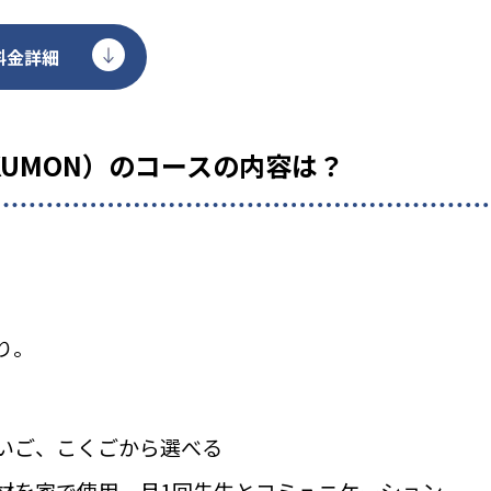
料金詳細
KUMON）のコースの内容は？
り。
いご、こくごから選べる
材を家で使用、月1回先生とコミュニケーション