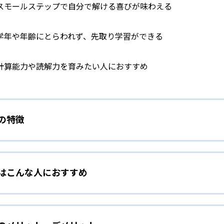
スモールステップで自分で解ける喜びが味わえる
学年や年齢にとらわれず、先取り学習ができる
計算能力や読解力を育みたい人におすすめ
）の特徴
学力別学習
）はこんな人におすすめ
らわれずに、一人ひとりの学力に応じたレベルから学習を始めて
をしたい幼児向け
ら少しずつ難易度を上げていくことで子どもたちは多くの成功体