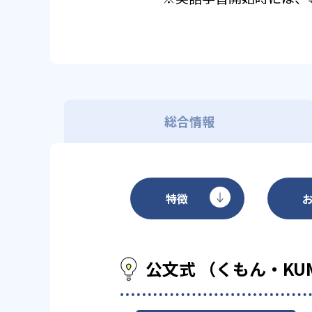
総合情報
特徴
公文式 （くもん・KU