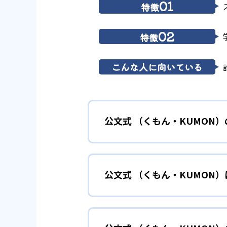
01
特徴
02
特徴
こんな人に向いている
公文式 （くもん・KUMON
01
無学年式の
公文式 （くもん・KUMON
KUMONでは、年齢や学年にと
小学校に入る準備
幼児
確実に100点が取れるレベルか
できる。