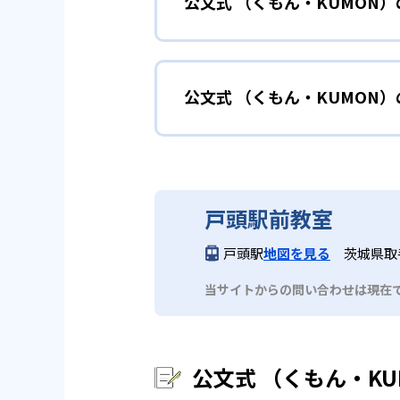
公文式 （くもん・KUMON
KUMONでは細かいステップに
性格や学習への取り組み姿勢に合
02
自学自習ス
どんなメリットがある？
中学に向けて苦
小学生
KUMONの教材は、簡単な問題
公文式 （くもん・KUMON
KUMONでは自学自習スタイル
もの学習意欲をかき立てるため、
年にとらわれずに自分の学力に相
KUMONでは経験豊富な先生が
い。
目でも自分で解けた達成感を味わ
公文式 （くもん・KUMO
また、自学学習スタイルで学ぶ子
時期から高校教材に進む生徒もい
どんなデメリットがある？
KUMONは、公式サイトでは合
部活や習
中学生・高校生
戸頭駅前教室
KUMONでは、中高生のクラス
KUMONでは、一人ひとりの学
03
フレキシブ
戸頭駅
地図を見る
茨城県取手
だろう。
宿題の量や進め方に関しては、い
当サイトからの問い合わせは現在
KUMONでは、教室が開いてい
も通室しやすい。また、教室によ
公文式 （くもん・K