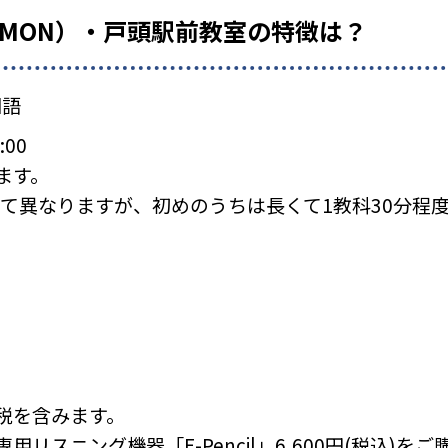
UMON）・戸頭駅前教室の特徴は？
国語
:00
ます。
て異なりますが、初めのうちは長くて1教科30分程
税を含みます。
リスニング機器「E-Pencil」6,600円(税込)を