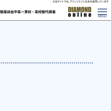
塾
座談会
中高一貫校・高校
塾代調査