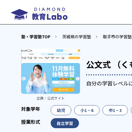
塾・学習塾TOP
茨城県の学習塾
取手市の学習塾
公文式 （く
自分の学習レベル
出典：
公式サイト
幼児
小1 ~ 6
中1 ~ 3
自立学習