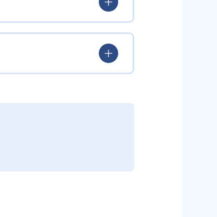
ていける。
学力を身につけられるだろう。
されている。このスタイルは子ど
むことができる。また、年齢や学
勢を身につけられるだろう。
り、簡単すぎて退屈することもな
かけをしたりしている。苦手な科
えた範囲も学習できるため、早い
う予定の教室に問い合わせたい。
関しては他塾を検討する必要がある
調整している。
部活や他の習い事で忙しい中高生に
可能だ。