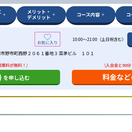
に
メリット・
コース内容
コ
デメリット
10:00〜21:00（土日祝含む）
市野市町西野２０６１番地３ 菜茅ビル １０１
授業料が無料！/
\入会金と90
)
料金など
を申し込む