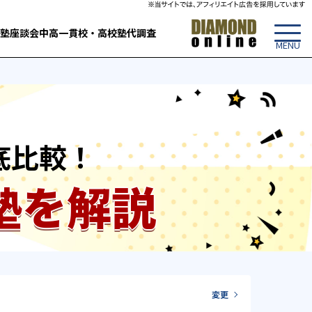
塾
座談会
中高一貫校・高校
塾代調査
底比較！
塾を解説
変更