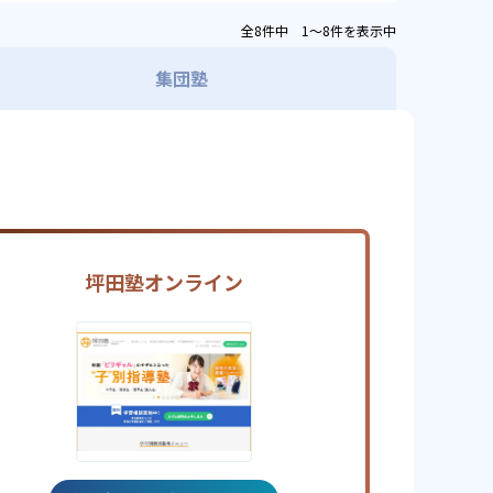
全8件中 1〜8件を表示中
集団塾
坪田塾オンライン