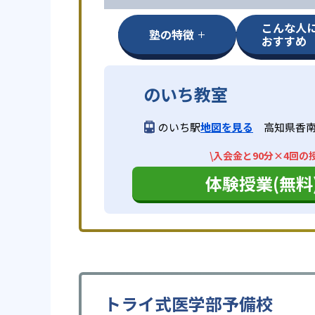
こんな人
塾の特徴
おすすめ
のいち教室
のいち駅
地図を見る
高知県香南
\入会金と90分×4回の
体験授業(無料
トライ式医学部予備校