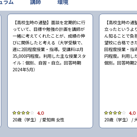
ュラム
講師
環境
【高校生時の通塾】面談を定期的に行
【高校生時の通
っていて、目標や勉強の計画を講師が
立ったというよ
一緒に考えてくれたことが、成績の伸
ん知ることで負
びに関係したと考える（大学受験で、
望校に合格でき
週に2回程度授業・指導。受講料は月
回程度授業・指導
35,000円程度。利用した主な授業スタ
円程度。利用し
イル：個別、自習・自立。回答時期
個別。回答時期2
2024年5月）
4.0
4.0
20歳（学生） / 愛知県 女性
20歳（学生） / 