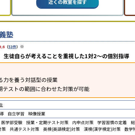
近くの教室を探す
義塾
※
3.6
（
53件
）
 生徒自らが考えることを重視した1対2〜の個別指導
る力を養う対話型の授業
期テストの範囲に合わせた対策が可能
生
導
自立学習
映像授業
医学部受験
授業・定期テスト対策
内申点対策
学習習慣の定着
総
対策
共通テスト対策
英検(英語検定)対策
漢検(漢字検定)対策
数学