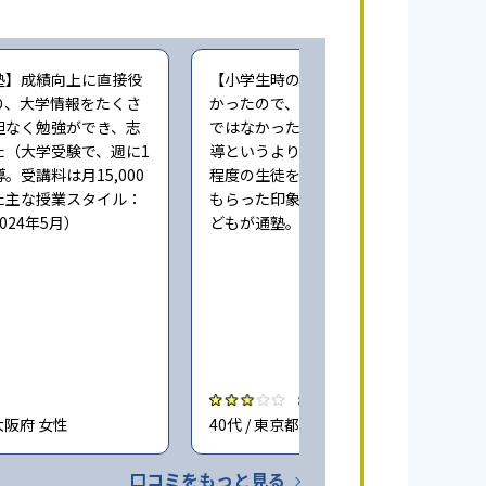
塾】成績向上に直接役
【小学生時の通塾】本人にやる気が無
り、大学情報をたくさ
かったので、成績向上するという感じ
担なく勉強ができ、志
ではなかった。また指導自体も個人指
た（大学受験で、週に1
導というより、一人の先生が一度に3人
。受講料は月15,000
程度の生徒をみており、きちんとみて
た主な授業スタイル：
もらった印象ではない（小学6年時に子
024年5月）
どもが通塾。回答時期:2023年3月）
3.0
大阪府 女性
40代 / 東京都 女性
口コミをもっと見る