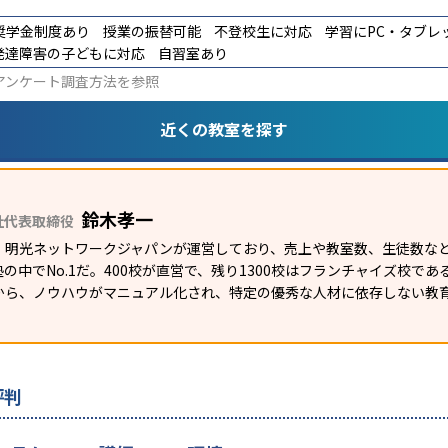
奨学金制度あり
授業の振替可能
不登校生に対応
学習にPC・タブレ
発達障害の子どもに対応
自習室あり
アンケート調査方法
を参照
近くの教室を探す
鈴木孝一
社代表取締役
）明光ネットワークジャパンが運営しており、売上や教室数、生徒数など
の中でNo.1だ。400校が直営で、残り1300校はフランチャイズ校で
から、ノウハウがマニュアル化され、特定の優秀な人材に依存しない教
評判