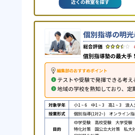
近くの教室を探す
個別指導の明光
個別指導塾の最大手！
編集部のおすすめポイント
テストや受験で発揮できる考え
地域の学校を熟知しており、定
対象学年
小1 ~ 6
中1 ~ 3
高1 ~ 3
浪人
授業形式
個別指導(1対2~)
オンライン指
中学受験
高校受験
大学受験
目的
特化対策
国公立大対策
私大