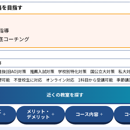
格を目指す
指導
底コーチング
導
抜(旧AO)対策
推薦入試対策
学校別特化対策
国公立大対策
私大
替可能
不登校生に対応
オンライン対応
1科目から受講可能
季節講
近くの教室を探す
に
メリット・
コース内容
コ
デメリット