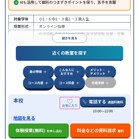
AIも活用して個別のつまずきポイントを探り、苦手を克服
対象学年
小1 ~ 6
中1 ~ 3
高1 ~ 3
浪人生
授業形式
オンライン指導
中学受験
高校受験
大学受験
医学部受験
授業・定期
続きを見る
テスト対策
内申点対策
学習習慣の定着
総合型選抜
目的
(旧AO)対策
推薦入試対策
英検(英語検定)対策
漢検
(漢字検定)対策
近くの教室を探す
中高一貫校生に対応
成績保証制度あり
授業の振替
特徴
可能
不登校生に対応
学習にPC・タブレットを利用
こんな人に
メリット・
オンライン対応
1科目から受講可能
塾の特徴
おすすめ
デメリット
コース内容
コース料金
合格実績
本校
電話する
通話料無料
10:00〜22:00
地図を見る
体験授業(無料)
料金などの資料請求
を申し込む
無料