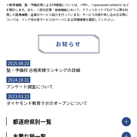
※教育機関、塾・予備校等によるPR情報については、<PR>、<sponsored contents>など
を明示します。また、一部の記事・検索機能において、アフィリエイトプログラム等を利
用した提携機関・企業のサービス紹介を行っています。サービス内容や申し込み方法等に
ついては、リンク先の各サービスのページにある詳細情報を確認してください。
お知らせ
2025.08.23
塾・予備校 合格実績ランキングの詳細
2024.10.31
アンケート調査について
2023.03.23
ダイヤモンド教育ラボのオープンについて
都道府県別一覧
北海道・東北
主要な塾一覧