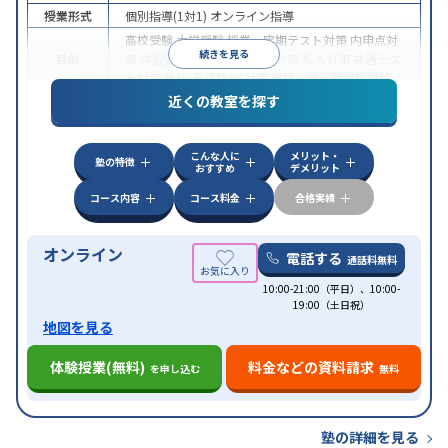
授業形式
個別指導(1対1)
オンライン指導
高校受験
大学受験
授業・定期テスト対策
内申点対
続きを見る
目的
策
学習習慣の定着
国公立大対策
私大対策
共通テス
ト対策
英検(英語検定)対策
英語・英会話特化対策
近くの教室を探す
中高一貫校生に対応
授業の振替可能
不登校生に対
特徴
応
学習にPC・タブレットを利用
オンライン対応
1
科目から受講可能
こんな人に
メリット・
塾の特徴
おすすめ
デメリット
コース内容
コース料金
合格実績
オンライン
電話する
通話料無料
10:00-21:00（平日）、10:00-
19:00（土日祝）
地図を見る
体験授業(無料)
料金などの資料請求
を申し込む
無料
塾の詳細を見る