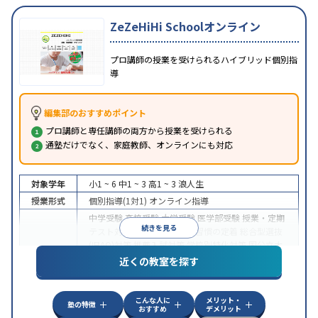
ZeZeHiHi Schoolオンライン
プロ講師の授業を受けられるハイブリッド個別指
導
編集部のおすすめポイント
プロ講師と専任講師の両方から授業を受けられる
通塾だけでなく、家庭教師、オンラインにも対応
対象学年
小1 ~ 6
中1 ~ 3
高1 ~ 3
浪人生
授業形式
個別指導(1対1)
オンライン指導
中学受験
高校受験
大学受験
医学部受験
授業・定期
続きを見る
テスト対策
内申点対策
学習習慣の定着
総合型選抜
(旧AO)対策
推薦入試対策
学校別特化対策
国公立大
目的
対策
私大対策
共通テスト対策
英検(英語検定)対策
近くの教室を探す
漢検(漢字検定)対策
数学特化対策
英語・英会話特化
対策
その他科目別特化対策
こんな人に
メリット・
中高一貫校生に対応
授業の振替可能
不登校生に対
塾の特徴
おすすめ
デメリット
特徴
応
オンライン対応
1科目から受講可能
季節講習の