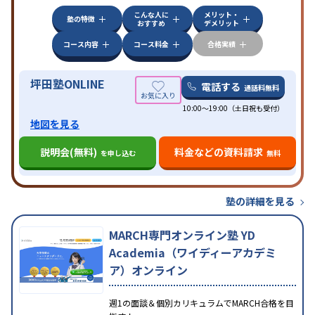
こんな人に
メリット・
中高一貫校生に対応
授業の振替可能
不登校生に対
塾の特徴
おすすめ
デメリット
応
学習にPC・タブレットを利用
オンライン対応
1
特徴
科目から受講可能
季節講習のみの受講可
発達障害
コース内容
コース料金
合格実績
の子どもに対応
坪田塾ONLINE
電話する
通話料無料
10:00～19:00（土日祝も受付）
地図を見る
説明会(無料)
料金などの資料請求
を申し込む
無料
塾の詳細を見る
MARCH専門オンライン塾 YD
Academia（ワイディーアカデミ
ア）オンライン
週1の面談＆個別カリキュラムでMARCH合格を目