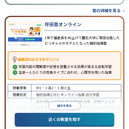
塾の詳細を見る
坪田塾オンライン
1年で偏差値を40上げて慶応大学に現役合格した
ビリギャルのモデルとなった個別指導塾
編集部のおすすめポイント
学習内容の理解度や記憶を定着させる効果が高まる反転学習
生徒一人ひとりの性格タイプに合わせ、心理学を用いた指導
対象学年
中1 ~ 3
高1 ~ 3
浪人生
授業形式
個別指導(1対1)
オンライン指導
自立学習
高校受験
大学受験
医学部受験
授業・定期テスト対
続きを見る
策
内申点対策
学習習慣の定着
総合型選抜(旧AO)対
策
推薦入試対策
学校別特化対策
国公立大対策
私大
目的
対策
共通テスト対策
英検(英語検定)対策
漢検(漢字
近くの教室を探す
検定)対策
数学特化対策
英語・英会話特化対策
その
他科目別特化対策