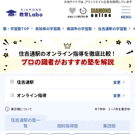
塾・学習塾TOP
高知県の学習塾
南国市の学習塾
住吉通駅の学習塾
住吉通駅のオンライン指導を徹底比較！
プロの識者がおすすめ塾を解説
住吉通駅
変更
オンライン指導
変更
表示順について
全7件中 1〜7件を表示中
住吉通駅の塾一
覧
個別指導塾
集団塾