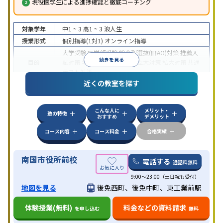
現役医学生による進捗確認と徹底コーチング
対象学年
中1 ~ 3
高1 ~ 3
浪人生
授業形式
個別指導(1対1)
オンライン指導
大学受験
医学部受験
総合型選抜(旧AO)対策
推薦入
続きを見る
目的
試対策
学校別特化対策
国公立大対策
私大対策
共通
テスト対策
近くの教室を探す
中高一貫校生に対応
授業の振替可能
不登校生に対
特徴
応
オンライン対応
1科目から受講可能
季節講習の
みの受講可
自習室あり
こんな人に
メリット・
塾の特徴
おすすめ
デメリット
コース内容
コース料金
合格実績
南国市役所前校
電話する
通話料無料
9:00～23:00（土日祝も受付）
地図を見る
後免西町、後免中町、東工業前駅
体験授業(無料)
料金などの資料請求
を申し込む
無料