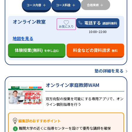
みの受講可
自習室あり
コース内容
コース料金
合格実績
オンライン教室
電話する
通話料無料
10:00~22:00
地図を見る
体験授業(無料)
料金などの資料請求
を申し込む
無料
塾の詳細を見る
オンライン家庭教師WAM
双方向型の授業を可能にする専用アプリで、オン
ライン個別指導を行う
編集部のおすすめポイント
難関大学の近くに指導センターを設けて優秀な講師を確保