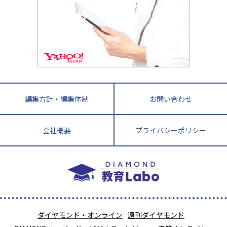
四国
英語・英会話・英検対策
徳島県
香川県
愛媛県
高知県
小学校教師が解説！中学受験のリアル
教育ニュース最前線
九州・沖縄
教育ジャーナリストが徹底解説！ 大学受験の羅
福岡県
佐賀県
長崎県
熊本県
大分県
針盤
宮崎県
鹿児島県
沖縄県
編集方針・編集体制
お問い合わせ
会社概要
プライバシーポリシー
ダイヤモンド・オンライン
週刊ダイヤモンド