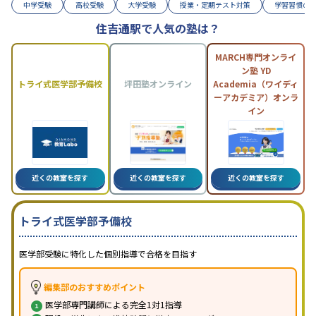
中学受験
高校受験
大学受験
授業・定期テスト対策
学習習慣の
住吉通駅で人気の塾は？
MARCH専門オンライ
ン塾 YD
トライ式医学部予備校
坪田塾オンライン
Academia（ワイディ
ーアカデミア）オンラ
イン
近くの教室を探す
近くの教室を探す
近くの教室を探す
トライ式医学部予備校
医学部受験に特化した個別指導で合格を目指す
編集部のおすすめポイント
医学部専門講師による完全1対1指導