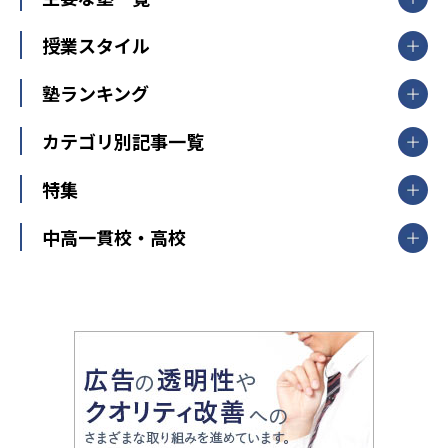
北海道
青森県
岩手県
宮城県
秋田県
【掲載塾一覧を見る】
授業スタイル
山形県
福島県
臨海セミナー
関東
個別指導
塾ランキング
東京個別指導学院
東京都
神奈川県
埼玉県
千葉県
茨城県
集団授業
個別指導塾TOMAS
栃木県
群馬県
中学受験ランキング
カテゴリ別記事一覧
オンライン指導
明光義塾
大学受験ランキング
北陸
映像授業
ナビ個別指導学院
中学受験
特集
新潟県
富山県
石川県
福井県
個別教室のトライ
高校受験
東進ハイスクール
中部
開成番長直伝！子どもの受験を成功させる方法
中高一貫校・高校
大学受験
武田塾
愛知県
静岡県
岐阜県
三重県
長野県
令和時代の失敗しない塾選び
資格取得・学び直し
山梨県
2020年代の教育
中学入試最前線
教育費・塾代
中学受験最前線
近畿
てら先生の教育業界基本メソッド
座談会
大学入試改革
大阪府
運動と遊びを考える
兵庫県
京都府
奈良県
和歌山県
教育全般
親子で極める家庭学習
滋賀県
令和の大学受験は情報戦！
大学受験塾の選び方
ママテクエグザム
情報Ⅰ、数学が苦手な人注目！最短距離の学力
中学受験に熱心な市区町村ランキング
中国
進化する中高一貫校・高校
アップ法
小学校受験
鳥取県
島根県
岡山県
広島県
山口県
悩み多き「大学受験」相談室
家庭教師