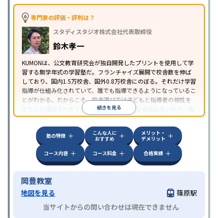
専門家の評価・評判は？
スタディスタジオ株式会社代表取締役
鈴木孝一
KUMONは、公文教育研究会が独自開発したプリントを使用して学
習する無学年式の学習塾だ。フランチャイズ展開で校舎数を伸ば
しており、国内1.5万校舎、国外0.8万校舎にのぼる。それだけ学習
指導が仕組み化されていて、誰でも指導できるようになっているこ
とがわかる。だからこそ、校舎選びでは子どもと指導者の相性を
続きを見る
きちんと確認すべきである。近所に2校舎ある場合も多いので、両
方見学してみることをオススメする。
こんな人に
メリット・
塾の特徴
おすすめ
デメリット
コース内容
コース料金
合格実績
岡豊教室
地図を見る
篠原駅
当サイトからの問い合わせは現在できません