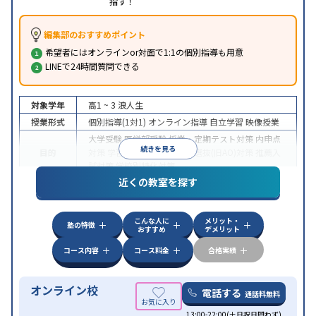
指す！
編集部のおすすめポイント
希望者にはオンラインor対面で1:1の個別指導も用意
LINEで24時間質問できる
対象学年
高1 ~ 3
浪人生
授業形式
個別指導(1対1)
オンライン指導
自立学習
映像授業
大学受験
医学部受験
授業・定期テスト対策
内申点
続きを見る
目的
対策
学習習慣の定着
総合型選抜(旧AO)対策
推薦入
試対策
学校別特化対策
近くの教室を探す
中高一貫校生に対応
授業の振替可能
不登校生に対
特徴
応
学習にPC・タブレットを利用
オンライン対応
1
科目から受講可能
こんな人に
メリット・
塾の特徴
おすすめ
デメリット
コース内容
コース料金
合格実績
オンライン校
電話する
通話料無料
13:00-22:00(土日祝日問わず)