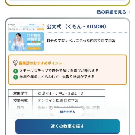
塾の詳細を見る
公文式 （くもん・KUMON）
自分の学習レベルに合った内容で自学自習
編集部のおすすめポイント
スモールステップで自分で解ける喜びが味わえる
学年や年齢にとらわれず、先取り学習ができる
対象学年
幼児
小1 ~ 6
中1 ~ 3
高1 ~ 3
授業形式
オンライン指導
自立学習
目的
授業・定期テスト対策
学習習慣の定着
続きを見る
特徴
オンライン対応
1科目から受講可能
近くの教室を探す