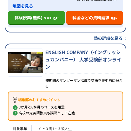
地図を見る
体験授業(無料)
料金などの資料請求
を申し込む
無料
塾の詳細を見る
ENGLISH COMPANY（イングリッシ
ュカンパニー） 大学受験部オンライ
ン
短期間のマンツーマン指導で英語を集中的に鍛え
る
編集部のおすすめポイント
3か月と6か月のコースを用意
高校の元英語教員も講師として在籍
対象学年
中1 ~ 3
高1 ~ 3
浪人生