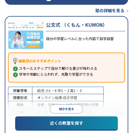
塾の詳細を見る
公文式 （くもん・KUMON）
自分の学習レベルに合った内容で自学自習
編集部のおすすめポイント
スモールステップで自分で解ける喜びが味わえる
学年や年齢にとらわれず、先取り学習ができる
対象学年
幼児
小1 ~ 6
中1 ~ 3
高1 ~ 3
授業形式
オンライン指導
自立学習
目的
授業・定期テスト対策
学習習慣の定着
続きを見る
特徴
オンライン対応
1科目から受講可能
近くの教室を探す