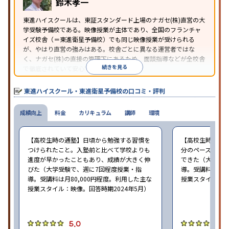
鈴木孝一
東進ハイスクールは、東証スタンダード上場のナガセ(株)直営の大
学受験予備校である。映像授業が主体であり、全国のフランチャ
イズ校舎（＝東進衛星予備校）でも同じ映像授業が受けられる
が、やはり直営の強みはある。校舎ごとに異なる運営者ではな
く、ナガセ(株)の直接の管理下にあるため、面談指導などが全校舎
続きを見る
で徹底されていて安心できる。
東進衛星予備校は、運営会社により指導方針や校舎のルールが異
なる。体験授業では、授業のみで判断するのではなく、担当者や
東進ハイスクール・東進衛星予備校の口コミ・評判
校舎雰囲気、校舎での合格実績などを確認すると良いだろう。
成績向上
料金
カリキュラム
講師
環境
【高校生時の通塾】日頃から勉強する習慣を
【高校生時の通
つけられたこと。入塾前と比べて学校よりも
分のペースで進
進度が早かったこともあり、成績が大きく伸
できた（大学受験
びた（大学受験で、週に7回程度授業・指
導。受講料は月8
導。受講料は月80,000円程度。利用した主な
授業スタイル：映
授業スタイル：映像。回答時期2024年5月）
5.0
5