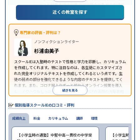
テスト対策
内申点対策
学習習慣の定着
総合型選抜
(旧AO)対策
推薦入試対策
学校別特化対策
国公立大
近くの教室を探す
目的
対策
私大対策
共通テスト対策
英検(英語検定)対策
漢検(漢字検定)対策
数学特化対策
その他科目別特化
対策
専門家の評価・評判は？
中高一貫校生に対応
オンライン対応
1科目から受講
特徴
ノンフィクションライター
可能
季節講習のみの受講可
自習室あり
※2023年3月調査。
小学校高学年の個別指導塾アンケート調査方法
を参
杉浦由美子
照
スクールIEは入塾時のテストで性格と学力を診断し、カリキュラム
を作成してくれます。特に注目なのは、各生徒にカスタマイズさ
れた完全オリジナルテキストを作成してくれるという点です。生
徒の弱点の部分を強化できるような内容のテキストを提供してく
れます。また、コロナ禍よりずっと前からオンライン授業を導入
続きを見る
し、ノウハウもしっかりとしています。AIやICTの活用の先駆者的
な個別指導塾です。
個別指導スクールIEの口コミ・評判
成績向上
料金
カリキュラム
講師
環境
【小学生時の通塾】中堅中高一貫校の中学受
【小学生時の通