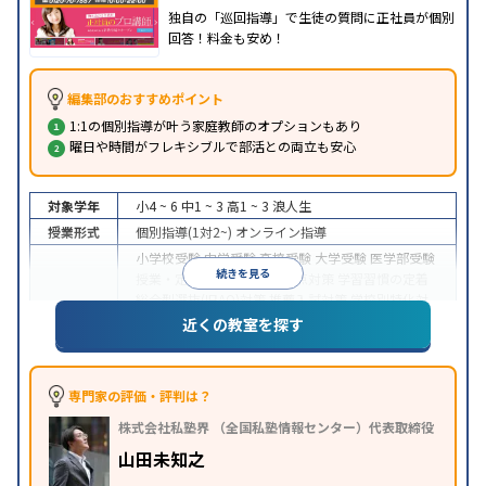
独自の「巡回指導」で生徒の質問に正社員が個別
回答！料金も安め！
編集部のおすすめポイント
1:1の個別指導が叶う家庭教師のオプションもあり
曜日や時間がフレキシブルで部活との両立も安心
対象学年
小4 ~ 6
中1 ~ 3
高1 ~ 3
浪人生
授業形式
個別指導(1対2~)
オンライン指導
小学校受験
中学受験
高校受験
大学受験
医学部受験
続きを見る
授業・定期テスト対策
内申点対策
学習習慣の定着
総合型選抜(旧AO)対策
推薦入試対策
学校別特化対
目的
策
国公立大対策
私大対策
共通テスト対策
英検(英
近くの教室を探す
語検定)対策
漢検(漢字検定)対策
数学特化対策
英
語・英会話特化対策
その他科目別特化対策
中高一貫校生に対応
成績保証制度あり
授業の振替
専門家の評価・評判は？
可能
不登校生に対応
学習にPC・タブレットを利用
特徴
株式会社私塾界 （全国私塾情報センター）代表取締役
オンライン対応
季節講習のみの受講可
発達障害の
子どもに対応
山田未知之