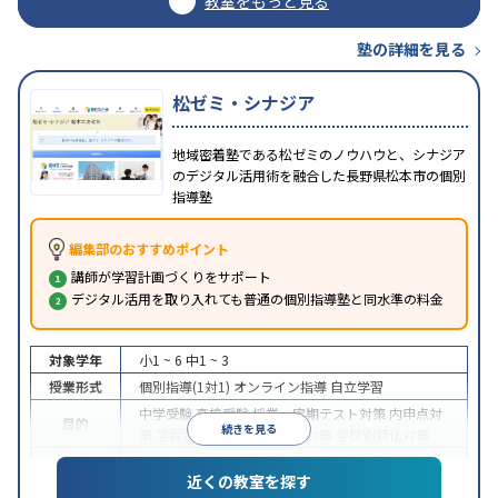
教室をもっと見る
塾の詳細を見る
松ゼミ・シナジア
地域密着塾である松ゼミのノウハウと、シナジア
のデジタル活用術を融合した長野県松本市の個別
指導塾
編集部のおすすめポイント
講師が学習計画づくりをサポート
デジタル活用を取り入れても普通の個別指導塾と同水準の料金
対象学年
小1 ~ 6
中1 ~ 3
授業形式
個別指導(1対1)
オンライン指導
自立学習
中学受験
高校受験
授業・定期テスト対策
内申点対
目的
続きを見る
策
学習習慣の定着
推薦入試対策
学校別特化対策
中高一貫校生に対応
授業の振替可能
不登校生に対
近くの教室を探す
特徴
応
学習にPC・タブレットを利用
オンライン対応
1