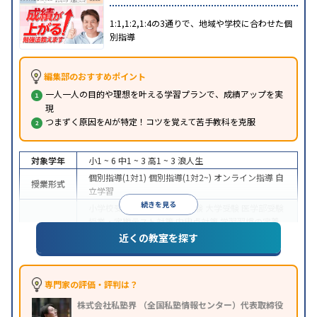
1:1,1:2,1:4の3通りで、地域や学校に合わせた個
別指導
編集部のおすすめポイント
一人一人の目的や理想を叶える学習プランで、成績アップを実
現
つまずく原因をAIが特定！コツを覚えて苦手教科を克服
対象学年
小1 ~ 6
中1 ~ 3
高1 ~ 3
浪人生
個別指導(1対1)
個別指導(1対2~)
オンライン指導
自
授業形式
立学習
続きを見る
小学校受験
中学受験
高校受験
大学受験
医学部受験
授業・定期テスト対策
内申点対策
学習習慣の定着
目的
総合型選抜(旧AO)対策
推薦入試対策
学校別特化対
近くの教室を探す
策
英検(英語検定)対策
漢検(漢字検定)対策
数学特化
対策
英語・英会話特化対策
その他科目別特化対策
中高一貫校生に対応
授業の振替可能
オンライン対
専門家の評価・評判は？
特徴
応
1科目から受講可能
季節講習のみの受講可
株式会社私塾界 （全国私塾情報センター）代表取締役
※2023年3月調査。
小学校高学年の個別指導塾アンケート調査方法
を参