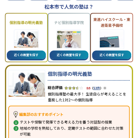
松本市で人気の塾は？
東進ハイスクール・東
個別指導の明光義塾
ナビ個別指導学院
進衛星予備校
近くの教室を探す
近くの教室を探す
近くの教室を探す
個別指導の明光義塾
※
3.6
（
53件
）
個別指導塾の最大手！ 生徒自らが考えることを
重視した1対2〜の個別指導
編集部のおすすめポイント
テストや受験で発揮できる考える力を養う対話型の授業
地域の学校を熟知しており、定期テストの範囲に合わせた対策
が可能