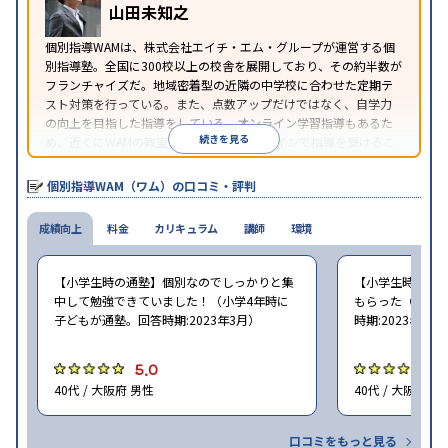
山田未知之
照
個別指導WAMは、株式会社エイチ・エム・グループが運営する個
別指導塾。全国に300校以上の校舎を展開しており、その約半数が
フランチャイズだ。地域密着型の近隣の中学校に合わせた定期テ
スト対策を行っている。また、点数アップだけではなく、自学力
の向上を目指した指導をしている。オンライン学習指導もあるた
続きを見る
め、近くにWAMの教室がなくても、オンラインで指導を受けるこ
とができる。
個別指導WAM（ワム）の口コミ・評判
成績向上
料金
カリキュラム
講師
環境
【小学生時の通塾】個別なのでしっかりと集
【小学生時の通
中して勉強できていました！（小学4年時に
もらった（小学5
子どもが通塾。回答時期:2023年3月）
時期:2023年3月
5.0
5
40代 / 大阪府 男性
40代 / 大阪府 女
口コミをもっと見る