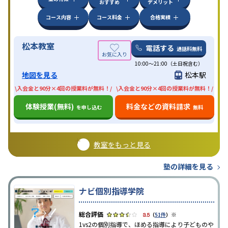
おすすめ
デメリット
コース内容
コース料金
合格実績
松本教室
電話する
通話料無料
10:00〜21:00（土日祝含む）
地図を見る
松本駅
\入会金と90分×4回の授業料が無料！/
\入会金と90分×4回の授業料が無料！/
体験授業(無料)
料金などの資料請求
を申し込む
無料
教室をもっと見る
塾の詳細を見る
ナビ個別指導学院
※
3.5
（
51件
）
1vs2の個別指導で、ほめる指導により子どものや