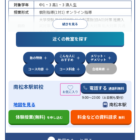
対象学年
中1 ~ 3
高1 ~ 3
浪人生
授業形式
個別指導(1対1)
オンライン指導
大学受験
医学部受験
総合型選抜(旧AO)対策
推薦入
続きを見る
目的
試対策
学校別特化対策
国公立大対策
私大対策
共通
テスト対策
近くの教室を探す
中高一貫校生に対応
授業の振替可能
不登校生に対
特徴
応
オンライン対応
1科目から受講可能
季節講習の
みの受講可
自習室あり
こんな人に
メリット・
塾の特徴
おすすめ
デメリット
コース内容
コース料金
合格実績
南松本駅前校
電話する
通話料無料
9:00～23:00（土日祝も受付）
地図を見る
南松本駅
体験授業(無料)
料金などの資料請求
を申し込む
無料