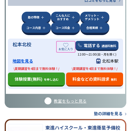
口コミをもっと見る
こんな人に
メリット・
塾の特徴
おすすめ
デメリット
コース内容
コース料金
合格実績
松本北校
電話する
通話料無料
12:00～21:00(日・月を除く)
地図を見る
北松本駅
\夏期講習を4回まで無料体験！/
\夏期講習を4回まで無料体験！/
体験授業(無料)
料金などの資料請求
を申し込む
無料
教室をもっと見る
塾の詳細を見る
東進ハイスクール・東進衛星予備校