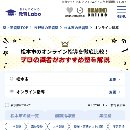
塾・学習塾TOP
長野県の学習塾
松本市の学習塾
オンライン指導
松本市のオンライン指導を徹底比較！
プロの識者がおすすめ塾を解説
松本市
変更
オンライン指導
変更
表示順について
全17件中 1〜17件を表示中
松本市の塾一覧
個別指導塾
集団塾
中学受験
高校受験
大学受験
授業・定期テスト対策
学習習慣の