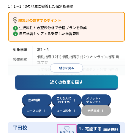
1：1～1：3の地域に密着した個別指導塾
編集部のおすすめポイント
生徒属性と志望校分析で合格プランを作成
自宅学習もケアする徹底した学習管理
対象学年
高1 ~ 3
個別指導(1対1)
個別指導(1対2~)
オンライン指導
自
授業形式
立学習
続きを見る
大学受験
医学部受験
授業・定期テスト対策
内申点
対策
学習習慣の定着
総合型選抜(旧AO)対策
推薦入
目的
試対策
学校別特化対策
国公立大対策
私大対策
共通
近くの教室を探す
テスト対策
授業の振替可能
オンライン対応
1科目から受講可能
特徴
こんな人に
メリット・
季節講習のみの受講可
塾の特徴
おすすめ
デメリット
コース内容
コース料金
合格実績
平田校
電話する
通話料無料