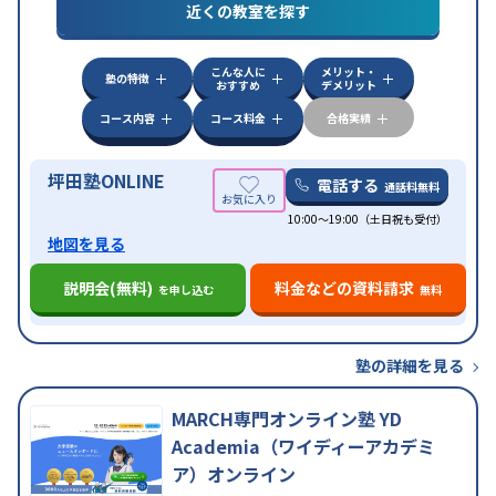
対策
共通テスト対策
英検(英語検定)対策
漢検(漢字
近くの教室を探す
検定)対策
数学特化対策
英語・英会話特化対策
その
他科目別特化対策
こんな人に
メリット・
中高一貫校生に対応
授業の振替可能
不登校生に対
塾の特徴
おすすめ
デメリット
応
学習にPC・タブレットを利用
オンライン対応
1
特徴
科目から受講可能
季節講習のみの受講可
発達障害
コース内容
コース料金
合格実績
の子どもに対応
坪田塾ONLINE
電話する
通話料無料
10:00～19:00（土日祝も受付）
地図を見る
説明会(無料)
料金などの資料請求
を申し込む
無料
塾の詳細を見る
MARCH専門オンライン塾 YD
Academia（ワイディーアカデミ
ア）オンライン