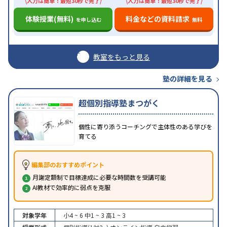
\入力は簡単！最短30秒で完了/
\入力は簡単！最短30秒で完了/
体験授業(無料)
料金などの資料請求
を申し込む
無料
教室をもっと見る
塾の詳細を見る
超個別指導塾まつがく
個性に寄り添うコーチングで主体性のある学びを
育てる
編集部のおすすめポイント
月謝定額制で目標達成に必要な時間数を受講可能
AI教材で効率的に弱点を克服
対象学年
小4 ~ 6
中1 ~ 3
高1 ~ 3