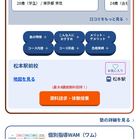
20歳（学生） / 東京都 男性
24歳（会社員<正
口コミをもっと見る
こんな人に
メリット・
塾の特徴
おすすめ
デメリット
コース内容
コース料金
合格実績
松本駅前校
地図を見る
松本駅
\最大4講座無料招待！/
資料請求・体験授業
塾の詳細を見る
個別指導WAM（ワム）