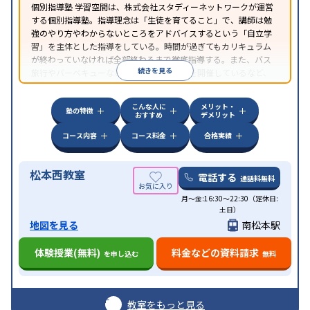
個別指導塾 学習空間は、株式会社スタディーネットワークが運営
する個別指導塾。指導理念は「生徒を育てること」で、講師は勉
強のやり方やわからないところをアドバイスするという「自立学
習」を主体とした指導をしている。時間が過ぎてもカリキュラム
が終わっていなければ全部終わるまで徹底指導する。また、バス
続きを見る
旅行やバーベキューなどの「校外学習会」を開催しているなど、
独自の取り組みを行っている。
こんな人に
メリット・
塾の特徴
おすすめ
デメリット
コース内容
コース料金
合格実績
松本西教室
電話する
通話料無料
月〜金:16:30〜22:30（定休日:
土日）
地図を見る
南松本駅
体験授業(無料)
料金などの資料請求
を申し込む
無料
教室をもっと見る