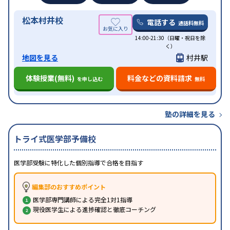
松本村井校
電話する
通話料無料
14:00-21:30（日曜・祝日を除
く）
地図を見る
村井駅
体験授業(無料)
料金などの資料請求
を申し込む
無料
塾の詳細を見る
トライ式医学部予備校
医学部受験に特化した個別指導で合格を目指す
編集部のおすすめポイント
医学部専門講師による完全1対1指導
現役医学生による進捗確認と徹底コーチング