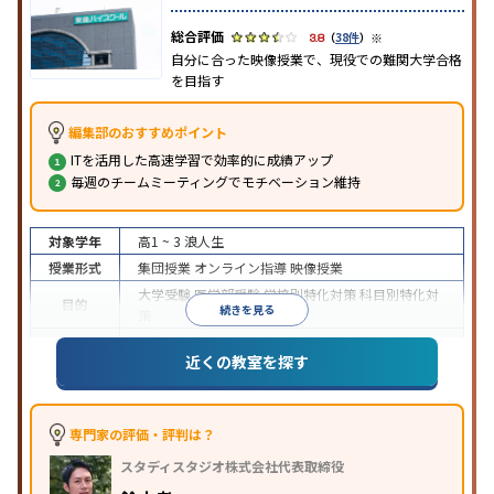
※
3.8
（
38件
）
自分に合った映像授業で、現役での難関大学合格
を目指す
編集部のおすすめポイント
ITを活用した高速学習で効率的に成績アップ
毎週のチームミーティングでモチベーション維持
対象学年
高1 ~ 3
浪人生
授業形式
集団授業
オンライン指導
映像授業
大学受験
医学部受験
学校別特化対策
科目別特化対
目的
続きを見る
策
特待生・奨学金制度あり
授業の振替可能
学習に
近くの教室を探す
特徴
PC・タブレットを利用
1科目から受講可能
季節講
習のみの受講可
※2024年6月調査。
大学受験塾・予備校のアンケート調査方法
を参照
専門家の評価・評判は？
スタディスタジオ株式会社代表取締役