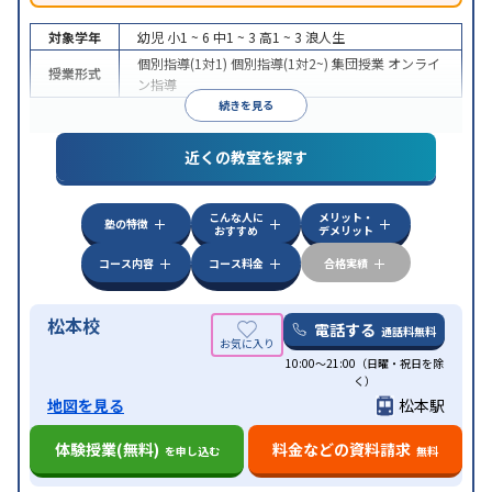
対象学年
幼児
小1 ~ 6
中1 ~ 3
高1 ~ 3
浪人生
個別指導(1対1)
個別指導(1対2~)
集団授業
オンライ
授業形式
ン指導
続きを見る
近くの教室を探す
こんな人に
メリット・
塾の特徴
おすすめ
デメリット
コース内容
コース料金
合格実績
松本校
電話する
通話料無料
10:00～21:00（日曜・祝日を除
く）
地図を見る
松本駅
体験授業(無料)
料金などの資料請求
を申し込む
無料