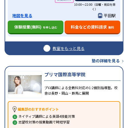
10:00～22:00（日曜・祝日を除
く）
地図を見る
平田駅
体験授業(無料)
料金などの資料請求
を申し込む
無料
教室をもっと見る
塾の詳細を見る
プリマ国際高等学院
プロ講師による全教科対応の1:2個別指導塾。校
舎は長野・岡山・群馬に展開
編集部のおすすめポイント
ネイティブ講師による英語4技能対策
志望校対策の授業動画で時短学習