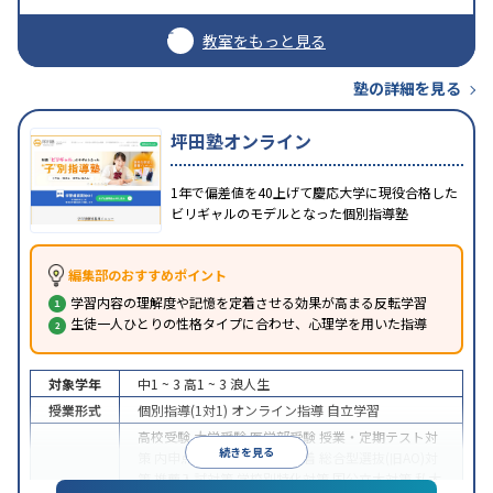
教室をもっと見る
塾の詳細を見る
坪田塾オンライン
1年で偏差値を40上げて慶応大学に現役合格した
ビリギャルのモデルとなった個別指導塾
編集部のおすすめポイント
学習内容の理解度や記憶を定着させる効果が高まる反転学習
生徒一人ひとりの性格タイプに合わせ、心理学を用いた指導
対象学年
中1 ~ 3
高1 ~ 3
浪人生
授業形式
個別指導(1対1)
オンライン指導
自立学習
高校受験
大学受験
医学部受験
授業・定期テスト対
続きを見る
策
内申点対策
学習習慣の定着
総合型選抜(旧AO)対
策
推薦入試対策
学校別特化対策
国公立大対策
私大
目的