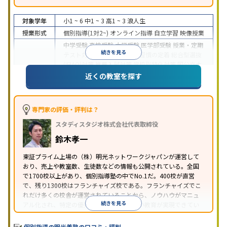
対象学年
小1 ~ 6
中1 ~ 3
高1 ~ 3
浪人生
授業形式
個別指導(1対2~)
オンライン指導
自立学習
映像授業
中学受験
高校受験
大学受験
医学部受験
授業・定期
続きを見る
テスト対策
内申点対策
学習習慣の定着
総合型選抜
(旧AO)対策
推薦入試対策
学校別特化対策
国公立大
目的
対策
私大対策
共通テスト対策
英検(英語検定)対策
近くの教室を探す
漢検(漢字検定)対策
数学特化対策
英語・英会話特化
対策
その他科目別特化対策
中高一貫校生に対応
特待生・奨学金制度あり
授業
専門家の評価・評判は？
の振替可能
不登校生に対応
学習にPC・タブレット
スタディスタジオ株式会社代表取締役
特徴
を利用
オンライン対応
1科目から受講可能
季節講
習のみの受講可
発達障害の子どもに対応
自習室あ
鈴木孝一
り
※2023年3月調査。
小学校高学年の個別指導塾アンケート調査方法
を参
東証プライム上場の（株）明光ネットワークジャパンが運営して
おり、売上や教室数、生徒数などの情報も公開されている。全国
照
で1700校以上があり、個別指導塾の中でNo.1だ。400校が直営
で、残り1300校はフランチャイズ校である。フランチャイズでこ
れだけ多くの校舎が運営されていることから、ノウハウがマニュ
続きを見る
アル化され、特定の優秀な人材に依存しない教育が実現できてい
ることが推測される。
個別指導の明光義塾の口コミ・評判