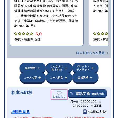
験をするため通塾しました。 親が教えるにも
成績が物凄く悪
限界がある中学受験独特の算数の問題、中学
と思う（小学6年
受験経験者の講師がついてくださり、達成
期:2023年3月）
し、費用や時間もかけましたが結果良かった
です（小学4〜6年時に子どもが通塾。回答時
期:2023年3月）
5.0
4
40代 / 埼玉県 女性
50代 / 神奈川県
口コミをもっと見る
こんな人に
メリット・
塾の特徴
おすすめ
デメリット
コース内容
コース料金
合格実績
松本元町校
電話する
通話料無料
月〜金 14:00-21:00、土
14:00-19:30 ※日定休
地図を見る
信濃荒井駅