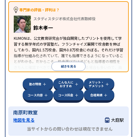
専門家の評価・評判は？
スタディスタジオ株式会社代表取締役
鈴木孝一
KUMONは、公文教育研究会が独自開発したプリントを使用して学
習する無学年式の学習塾だ。フランチャイズ展開で校舎数を伸ば
しており、国内1.5万校舎、国外0.8万校舎にのぼる。それだけ学習
指導が仕組み化されていて、誰でも指導できるようになっているこ
とがわかる。だからこそ、校舎選びでは子どもと指導者の相性を
続きを見る
きちんと確認すべきである。近所に2校舎ある場合も多いので、両
方見学してみることをオススメする。
こんな人に
メリット・
塾の特徴
おすすめ
デメリット
コース内容
コース料金
合格実績
南原町教室
地図を見る
大庭駅
当サイトからの問い合わせは現在できません