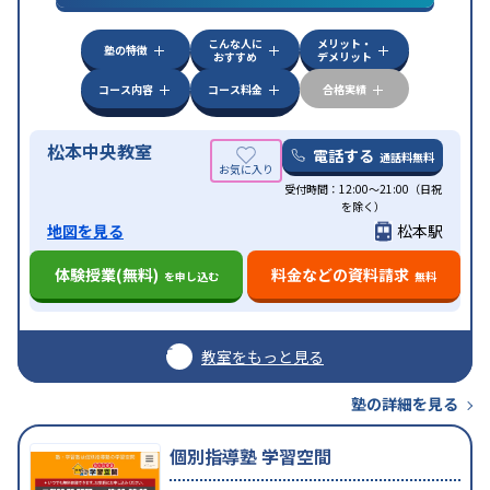
科目から受講可能
季節講習のみの受講可
こんな人に
メリット・
塾の特徴
おすすめ
デメリット
コース内容
コース料金
合格実績
松本中央教室
電話する
通話料無料
受付時間：12:00〜21:00（日祝
を除く）
地図を見る
松本駅
体験授業(無料)
料金などの資料請求
を申し込む
無料
教室をもっと見る
塾の詳細を見る
個別指導塾 学習空間