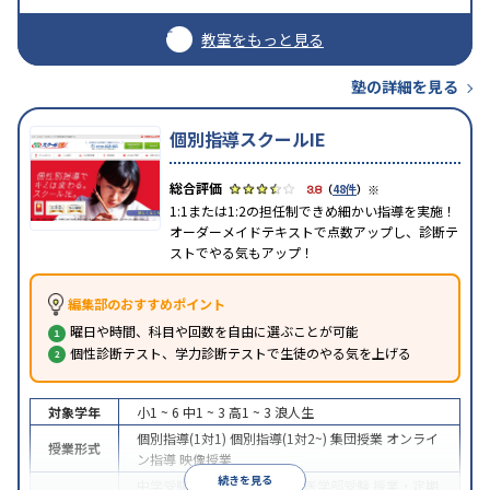
教室をもっと見る
塾の詳細を見る
個別指導スクールIE
※
3.8
（
48件
）
1:1または1:2の担任制できめ細かい指導を実施！
オーダーメイドテキストで点数アップし、診断テ
ストでやる気もアップ！
編集部のおすすめポイント
曜日や時間、科目や回数を自由に選ぶことが可能
個性診断テスト、学力診断テストで生徒のやる気を上げる
対象学年
小1 ~ 6
中1 ~ 3
高1 ~ 3
浪人生
個別指導(1対1)
個別指導(1対2~)
集団授業
オンライ
授業形式
ン指導
映像授業
続きを見る
中学受験
高校受験
大学受験
医学部受験
授業・定期