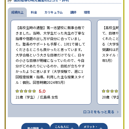
成績向上
料金
カリキュラム
講師
環境
【高校生時の通塾】第一志望校に無事合格で
【高校生時の通
きました。当時、大学生だった先生の丁寧な
て、目標や勉強
指導や宿題の出し方が自分に合っていまし
くれたことが、
た。塾長のサポートも手厚く、1対1で接して
る（大学受験で、
くださるところも良かったと思っています。
受講料は月35,
大学合格という大きな目標だけでなく、日々
スタイル：個別、
の小さな目標が明確になっていたので、今自
年5月）
分がどのあたりにいるのか、目処が立ちやす
かったように思います（大学受験で、週に1
回程度授業・指導。利用した主な授業スタイ
ル：個別。回答時期2024年5月）
5.0
4
21歳（学生） / 広島県 女性
20歳（学生） / 
口コミをもっと見る
こんな人に
メリット・
塾の特徴