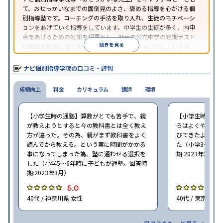
て、おせっかいなまでの面倒見のよさ、褒める指導を心がける個
別指導塾です。コーチングの手法を取り入れ、生徒のモチベーシ
ョンをあげていく指導をしています。中学生の生徒が多く、内申
点をあげるための対策を得意とし、地元の公立中学の定期テスト
続きを見る
の範囲を教室に貼り出すなど手厚く学習をフォローしています。
オリジナルテキストを使用しており、特に英語は各教科書に合わ
せたテキストを使った「先取り学習」で理解度を深められます。
ナビ個別指導学院の口コミ・評判
成績向上
料金
カリキュラム
講師
環境
【小学生時の通塾】算数がとても苦手で、親
【小学生時の通
が教えようとすると今の教科書とは全く教え
ろはよくやり方
方が違った。その為、親がまず教科書をよく
びてきたようで
読んでから教える。という実に時間がかかる
た（小学3〜6年
事になってしまった為、塾に通わせる選択を
期:2023年3月）
した（小学5〜6年時に子どもが通塾。回答時
期:2023年3月）
5.0
4
40代 / 神奈川県 女性
40代 / 東京都 女