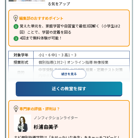
る気をアップ
編集部のおすすめポイント
覚えた単元を、家庭学習や自習室で最低3回解く（小学生は2
回）ことで、学習の定着を図る
4回まで無料体験が可能！
対象学年
小1 ~ 6
中1 ~ 3
高1 ~ 3
授業形式
個別指導(1対2~)
オンライン指導
映像授業
中学受験
高校受験
大学受験
授業・定期テスト対策
目的
続きを見る
内申点対策
学習習慣の定着
成績保証制度あり
授業の振替可能
オンライン対応
近くの教室を探す
特徴
1科目から受講可能
季節講習のみの受講可
自習室あ
り
※2023年3月調査。
小学校高学年の個別指導塾アンケート調査方法
を参
照
専門家の評価・評判は？
ノンフィクションライター
杉浦由美子
ナビ個別指導学院は「おせっかいな先生」をキャッチコピーとし