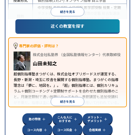
授業形式
個別指導(1対2~)
オンライン指導
自立学習
中学受験
高校受験
大学受験
医学部受験
授業・定期
続きを見る
テスト対策
内申点対策
学習習慣の定着
総合型選抜
目的
(旧AO)対策
推薦入試対策
学校別特化対策
国公立大
対策
私大対策
共通テスト対策
英検(英語検定)対策
近くの教室を探す
中高一貫校生に対応
授業の振替可能
不登校生に対
特徴
応
学習にPC・タブレットを利用
オンライン対応
1
科目から受講可能
自習室あり
専門家の評価・評判は？
株式会社私塾界 （全国私塾情報センター）代表取締役
山田未知之
超個別指導塾まつがくは、株式会社オブリガードスが運営する、
長野・新潟・埼玉に校舎を展開する個別指導塾。まつがくの指導
理念は「夢に、地図を。」。「超」個別指導とは、個別カリキュ
ラム＋個別コーチング＋定額制サポートを合わせた個別指導のこ
と。月謝定額制で通い放題になっており、季節講習も追加受講料
続きを見る
が不要だ。指導は主にAI教材「atama＋」を用いて行われている。
こんな人に
メリット・
塾の特徴
おすすめ
デメリット
コース内容
コース料金
合格実績