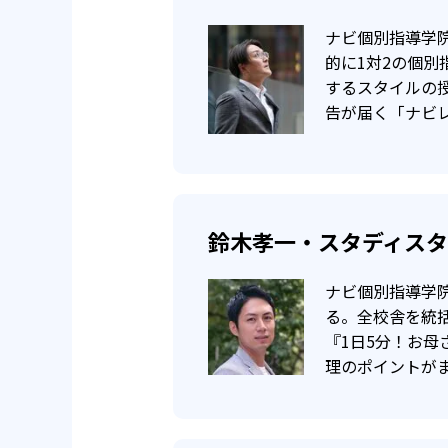
定期テストの点数が、60点未
ナビ個別指導学院
60点以上で入会の場合、その教
的に1対2の個
するスタイルの
以上を達成できなかった場合は、
告が届く「ナビ
鈴木孝一・スタディス
ナビ個別指導学
る。全校舎を統
『1日5分！お
理のポイントが