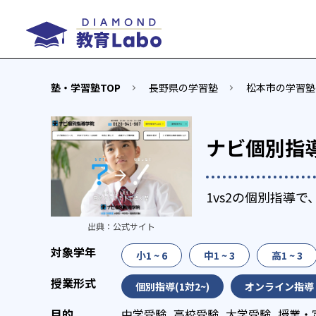
塾・学習塾TOP
長野県の学習塾
松本市の学習塾
ナビ個別指
1vs2の個別指導
出典：
公式サイト
小1 ~ 6
中1 ~ 3
高1 ~ 3
個別指導(1対2~)
オンライン指導
中学受験
高校受験
大学受験
授業・