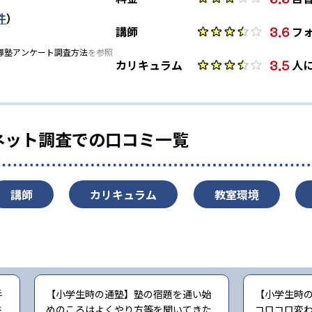
件
）
3.6
講師
フ
導塾アンケート調査方法
を参照
3.5
カリキュラム
人
ネット調査での口コミ一覧
講師
カリキュラム
教室環境
手
【小学生時の通塾】塾の宿題を通い始
【小学生時
書
めのころはよくやり方等を聞いてきた
コロコロ変