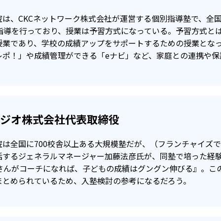
満で入会の場合、受講教科が1教科で＋20点以上
は、CKCネットワーク株式会社が運営する個別指導塾で、全国
科が80点以上
別指導を行っており、授業は予習方式になっている。予習方式と
授業であり、学校の成績アップをサポートするための授業とな
その後の1学期間（3カ月）の授業料が無料となる。※英語は
レポ！」や成績管理ができる「eナビ」など、家庭との連携や保
タジオ株式会社代表取締役
院は全国に700校舎以上ある大規模塾だが、（フランチャイズ
括するジェネラルマネージャー加藤法彦氏が、同塾で培った経
母さんがコーチになれば、子どもの成績はグングン伸びる』。こ
まとめられているため、入塾検討の参考になるだろう。