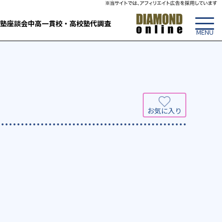
塾
座談会
中高一貫校・高校
塾代調査