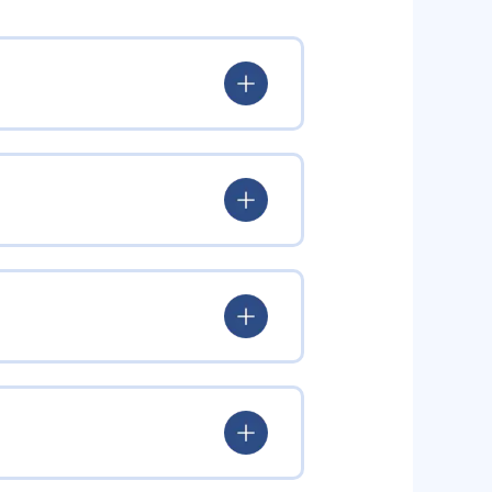
出典：ナビ個別指導学院
を引き出すという学習方針をとっ
し、問題が解けたらほめること
うに促している。
る。コーチングのテクニックによ
ルを繰り返す。
でいつでも利用が可能で、自宅で
や定期テストの対策のほか、集団
場合は、前の単元へさかのぼり、
」などを謳うなど、中学校の定期テ