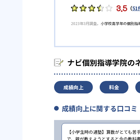
3.5
（
51
2023年3月調査。
小学校高学年の個別指
ナビ個別指導学院の
成績向上
料金
成績向上に関する口コミ
【小学生時の通塾】算数がとても苦
で、親が教えようとすると今の教科