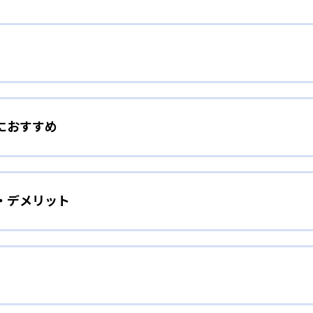
でやる気をアップ
におすすめ
もの小さな頑張りを見逃さず、ほめることで、子どものやる気
に勉強嫌いであった子どもでも、個別指導で解き方をマスター
をしたい子ども向け
アップすることで、勉強・授業にどんどん前向きに取り組むよ
・デメリット
着させたい、苦手科目をなくしたい、という子どもに向いてい
ての生徒の担任となり、計画を策定。以下のような授業サイク
取り組む姿勢づくりを手助けする。開校時間中は自習室を無料
とっても便利だ。
の授業を受ける）
手頃な授業料で個別指導を受けられること。学校の授業の補習
ばしたい子ども向け
用するといった利用法もできる。
せをして先生と内容を確認。基本を理解していないと判断した
るのが中学生の学校での成績アップだ。「＋20点の成績保証