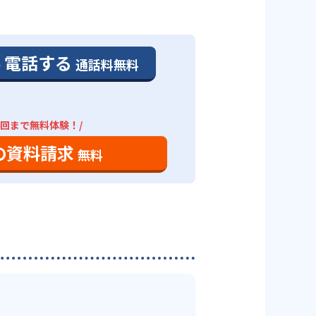
。
、利用しやすい個別指導塾といえ
、通う予定の教室に問い合わせた
学習や自習室で、最低でも3回（小
電話する
通話料無料
あるのが特徴だ。
のペースで勉強できる。高校コー
4回まで無料体験！/
対策ができる。個別授業は、学校
ては、自社で作ったテキスト「ナ
。書店で売っている書籍や、他塾
の資料請求
無料
きる。
いる。問題は基礎から応用問題ま
施）」、高校生「数英」となって
中学3年生の4月までに入会した生