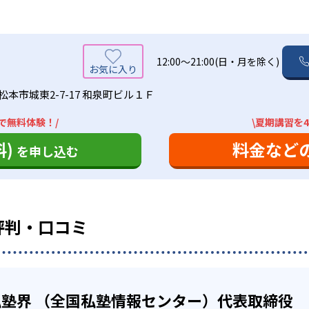
績は？
ハウを持っており、中学校ごとの細やかな対応を心がけている
駅前に教室を構えていることも多い。自習室も用意しているので
合格実績は公開していない。志望校への実績があるかどうかは
えた問題や類題は宿題でとき直し。さらに、覚えた単元は家庭
勉強した生徒向け
くことで、学力の定着を図る）
12:00～21:00(日・月を除く)
の定期テスト対策にきめ細かく対応しており、成績保証制度も
カリキュラム・勉強方法を組み立てることができるので、自分
松本市城東2-7-17 和泉町ビル１Ｆ
テキストは教科書の出版社別に作成
業を用意。
で無料体験！/
\夏期講習を
せてコンテンツを選択し、自分のペースで進めることで、受験
ジナル教材を用意。特に、小学生の算数と中学生6科目につい
スの場合、基本はオリジナルテキストによる授業が中心となる
)
料金など
を申し込む
けない問題などについて質問できるので、自分の弱点を克服で
の出版社別に作っているため、学校の定期テスト対策に向いて
場合がある。詳細は各教室に問い合わせよう。
た仕様となっている。
学生「算国英」、中学生「数英国（理社は、テスト前対策を実
度（中学生）がある
い場合には、制限がある。
評判・口コミ
を保証する制度がある。中学生が対象で、中学1年の12月から
塾界 （全国私塾情報センター）代表取締役