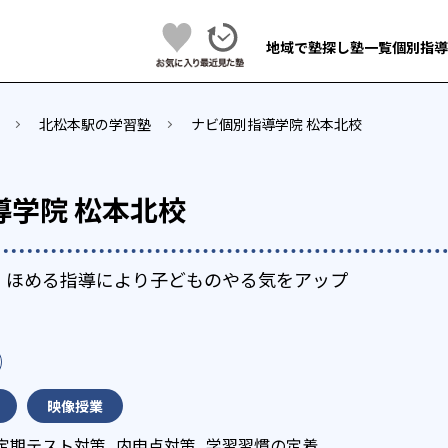
地域で塾探し
塾一覧
個別指導
北松本駅の学習塾
ナビ個別指導学院 松本北校
導学院 松本北校
で、ほめる指導により子どものやる気をアップ
映像授業
定期テスト対策
内申点対策
学習習慣の定着