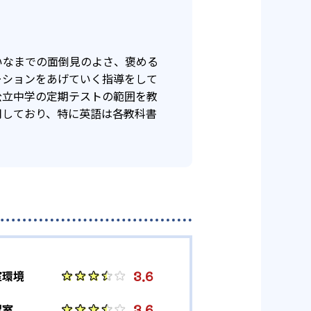
いなまでの面倒見のよさ、褒める
ーションをあげていく指導をして
公立中学の定期テストの範囲を教
用しており、特に英語は各教科書
3.6
室環境
3.6
習室