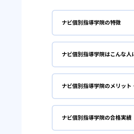
ナビ個別指導学院の特徴
01
ほめる指導
ナビ個別指導学院はこんな人
ナビ個別指導学院の講師は、子ど
ている。勉強のやり方が分からず
学習習慣の定着
小学生
で、勉強が楽しくなる。やる気が
ナビ個別指導学院のメリット
小学生については、学習習慣を定
学習計画については、教室長が全
り、やる気を引き出して、勉強に
は集中して勉強できない子どもに
どんなメリットがある？
個別授業（1vs2で、講師
ナビ個別指導学院の合格実績
ナビ個別指導学院のメリットは、
学校の成績を伸
中学生
演習（自分で問題を解く）
塾では理解度が足りない場合に利
確認・やり直し（答え合わ
ナビ個別指導学院で最も強みがあ