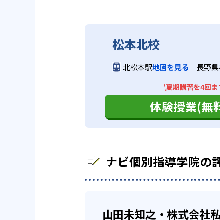
ナビ個別指導学院の合格実
繰り返し教える）
ストの成績アップについてはノウ
また、教室数が700以上あり、
るだろう。
ナビ個別指導学院は、サイトでは
自習による反復学習（間違
い。
自分のペースで
高校生
松本北校
学生は2回）は繰り返し解
中学生については、地域の中学校
子ども一人ひとりに合わせた学習
他、多数合格
北松本駅
地図を見る
長野県
02
オリジナル
スは、映像・個別授業の両方の授
※2022年3月、当社調べ
どんなデメリットがある？
\夏期講習を4回ま
映像授業は、志望校や弱点にあわ
テキストは生徒に合わせて、オリ
ナビ個別指導学院は、小学生コー
体験授業(無料
の授業の予習・復習、一人では解
ビスタ」を使用している。教科書
のテキストによる授業ができない
で用意しており、反復学習に適し
また、科目数が比較的少なめ。小
03
成績保証制
おり、幅広い科目をすべて受けた
ナビ個別指導学院の
学校の定期テストでの成績アップ
徒が対象。
山田未知之・株式会社私