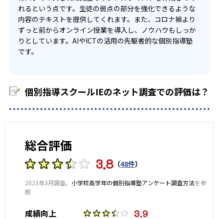
※2023年度 東大和校記載
れるという点です。生徒の弱点の部分を強化できるような
他、多数合格
内容のテキストを提供してくれます。また、コロナ禍より
ずっと前からオンライン授業を導入し、ノウハウもしっか
りとしています。AIやICTの活用の先駆者的な個別指導塾
です。
個別指導スクールIEのネット調査での評価は？
総合評価
3.8
（
48件
）
2023年3月調査。
小学校高学年の個別指導塾アンケート調査方法
を参
照
3.9
成績向上