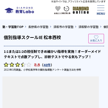
塾・学習塾TOP
長野県の学習塾
須坂市の学習塾
須坂駅の学習塾
個
個別指導スクールIE 松本西校
1:1または1:2の担任制できめ細かい指導を実施！オーダーメイド
テキストで点数アップし、診断テストでやる気もアップ！
3.8
（
48件
）
2023年3月調査。
小学校高学年の個別指導塾アンケート調査方法
を参照