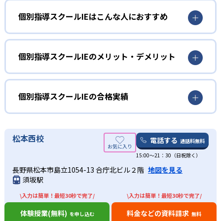
個別指導スクールIEはこんな人におすすめ
小学生
意欲を高めて、勉強を習慣化したい人向け
個別指導スクールIEのメリット・デメリット
小学生は、勉強の意欲を高めて、習慣化したい人に向いて
どんなメリットがある？
いる。診断テストを行うことで、生徒自身の勉強方法を確
立し、生徒のやる気を引き出すことが可能。また、学力診
個別指導スクールIEの最大のメリットは、診断テストがあ
個別指導スクールIEの合格実績
断テストでは、自分の理解度も可視化されるので、小さな
るところである。学力診断と個性診断で生徒自身のやる気
子どもでも自分に何が足りないかがわかりやすい。
を引き出す。自分の性格を知り、どこが理解できていない
個別指導スクールIEの合格実績は？
か可視化することで、勉強するための意欲を上げられる。
中学生
合格実績は、各校舎によって違う。記載されている校舎も
松本西校
電話する
通話料無料
また、自由に時間や曜日、科目、回数を選べるのも魅力
あれば、記載されていない校舎もある。近くの校舎へ資料
部活動と両立して、学校のテストで点数を上げたい
的。習い事の両立を図れるので、自分のライフスタイルに
15:00〜21：30（日祝除く）
請求して確認してほしい。
人向け
合わせられる。1:1、1:2の担任制なので、子どものわからな
出典：個別指導スクールIE
長野県松本市島立1054-13 合庁北ビル２階
地図を見る
ここでは、東京都にある東大和校の合格実績を記載する。
い部分を講師の先生も熟知し指導してくれる環境が整って
中学生では、部活動との両立を図り、コツコツ勉強して結
須坂駅
01
いる。
中学校の合格実績
果を残したい人に向いている。スクールIEの最大の特徴と
\入力は簡単！最短30秒で完了/
\入力は簡単！最短30秒で完了/
して、自由に時間、曜日、科目、回数が選べるのが魅力。
自由な時間、科目を選び苦手科目を克服
遠方で通えない生徒には、オンラインでの受講も可能。近
部活動で忙しい生徒でも、自由に選択できるので、自分の
-
-
体験授業(無料)
料金などの資料請求
くにスクールIEがなくても受講できるので、わざわざ足を
明治学院中学校
明法中学校
を申し込む
無料