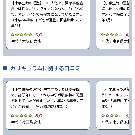
【小学生時の通塾】コロナ化で、緊急事態宣
【小学生時の通塾】
言中は授業がオンラインになった。1対2なの
点。厳しく締めると
で、オンラインでも授業になっていたと思う
学5〜6年時に子ども
（小学5年時に子どもが通塾。回答時期:2023
年3月）
年3月）
5.0
4.0
40代 / 大阪府 女性
40代 / 東京都 女性
カリキュラムに関する口コミ
【小学生時の通塾】中学年のうちは基礎固
【小学生時の通塾】
め、高学年になってから中学受験独特の問題
うにカリキュラムを
を教えていただきました（小学4〜6年時に子
学5〜6年時に子ども
どもが通塾。回答時期:2023年3月）
年3月）
5.0
4.0
40代 / 埼玉県 女性
50代 / 東京都 女性