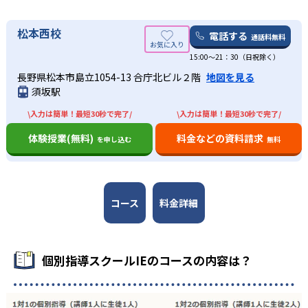
松本西校
電話する
通話料無料
15:00〜21：30（日祝除く）
長野県松本市島立1054-13 合庁北ビル２階
地図を見る
須坂駅
\入力は簡単！最短30秒で完了/
\入力は簡単！最短30秒で完了/
体験授業(無料)
料金などの資料請求
を申し込む
無料
コース
料金詳細
個別指導スクールIEのコースの内容は？