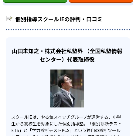
ライフスタイルに合った授業プランを立てられる。
自分の希望する時間や曜日を選択し、習い事と両立できる
運ぶ必要がないのが良い点である。
ことが特徴の1つ。他の習い事があっても、学習時間を確保
また、高校受験を控えている子どもにも、個別指導スクー
-
藤村女子中学校
どんなデメリットがある？
できるのはメリット。
ルIEはおすすめ。志望校に応じて、個別に受験対策が可能
個別指導スクールIEの評判・口コミ
デメリットを挙げるとすれば、講師を選ぶことができない
なので、自分のレベルに応じた対策をしてもらえる。
また、自分の苦手科目だけ克服したいという方にもおすす
点である。相性の合わない先生だと、塾に通うのが苦痛に
め。自分の学びたい科目、回数を選べるので、一人一人の
他
高校生
感じる生徒もいるだろう。熟練した指導者に教えてもらえな
授業プランを選ぶことができる。
高校の合格実績
い可能性もあるので、内容が理解しづらいこともあるだろ
自分の苦手分野を克服し、マイペースに頑張りたい
02
う。
山田未知之・株式会社私塾界 （全国私塾情報
人向け
診断テストで子どものやる気をアップ
-
お茶の水女子大学附属高校
センター）代表取締役
また、個別指導なので、周りのレベルと比較することがで
高校生では、コツコツマイペースで頑張りたい人に向いて
きない。自分が相対的にどれだけできるのか把握しづら
いる。診断テストに加え、生徒の理解度に応じたオリジナ
学力診断テストPCSと個性診断テストETSの2種類を実施し
-
い。
東京工業高等専門学校
ル教材があるので、苦手な単元を克服することが可能。自
ている。「プラス思考」「マイペース」「内気」など、勉
分の苦手な部分を把握し、積極的に勉強のやる気をひきだ
強において必要な性格診断をまず行う。その性格診断から
-
-
八王子東高校
昭和高校
すこともできる。講師も担任制なので、子どもの苦手な部
やる気を出すための授業プランを計画してくれる。
分を理解し、克服できるように手引きしてくれるだろう。
学力診断テストでは、わからないところを可視化し、子ど
-
-
多摩科学技術高校
東大和南高校
また、大学受験のための勉強もできる。スクールIEでは、
も自身がどこでつまずいているかわかるようにしている。
おためしパックとして、90分×4回で3,300円の格安パック
この2点の診断テストで、子どものやる気を引き出すことが
-
-
府中東高校
小平西高校
スクールIEは、やる気スイッチグループが運営する、小学
がある。どのように勉強していくか、知りたい人におすす
可能。
生から高校生を対象にした個別指導塾。「個別診断テスト
め。
03
オンライン個別指導もある
-
-
ETS」と「学力診断テストPCS」という独自の診断ツール
拝島高校
瑞穂農芸高校
ただし、対象外の校舎や行われていない時期もある。お近