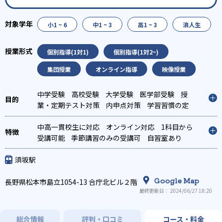
小1 ~ 6
中1 ~ 3
高1 ~ 3
浪人生
個別指導(1対1)
個別指導(1対2~)
集団授業
オンライン指導
映像授業
中学受験
高校受験
大学受験
医学部受験
授
業・定期テスト対策
内申点対策
学習習慣の定
着
総合型選抜(旧AO)対策
推薦入試対策
学校別
特化対策
中高一貫校生に対応
国公立大対策
オンライン対応
私大対策
共通テスト対
1科目から
策
受講可能
英検(英語検定)対策
季節講習のみの受講可
漢検(漢字検定)対策
自習室あり
数
学特化対策
その他科目別特化対策
須坂駅
Google Map
長野県松本市島立1054-13 合庁北ビル２階
最終更新日： 2024/06/27 18:20
総合情報
評判・口コミ
コース・料金