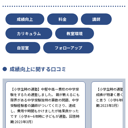
成績向上
料金
講師
カリキュラム
教室環境
自習室
フォローアップ
成績向上に関する口コミ
【小学生時の通塾】中堅中高一貫校の中学受
【小学生時の通塾】
験をするため通塾しました。 親が教えるにも
成績が物凄く悪くて
限界がある中学受験独特の算数の問題、中学
と思う（小学6年時
受験経験者の講師がついてくださり、達成
期:2023年3月）
し、費用や時間もかけましたが結果良かった
です（小学4〜6年時に子どもが通塾。回答時
期:2023年3月）