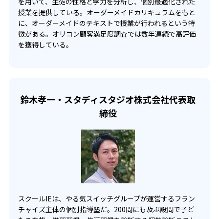
を用いて、生徒の性格と学力を分析し、個別最適化された
くの校舎に確認することをおすすめする。
自分の家の近くにスクールIEがない人でも通うことができ
授業を提供している。オーダーメイドカリキュラムをもと
-
-
東村山高校
国際基督教大学高校
るのが魅力的。インターネットを通して、授業が受けられ
に、オーダーメイドのテキストで授業が行われるという特
る。遠方の方でもスクールIEを受講することが可能。受講
徴がある。オリコン顧客満足度調査では数年連続で高評価
-
-
法政大学高校
錦城高校
できる科目も幅広いので、遠方から通いたい人におすす
を獲得している。
め。
-
拓殖大学第一高校
-
-
明治学院東村山高校
明法高校
鈴木孝一・スタディスタジオ株式会社代表取
-
-
明星学園高校
昭和第一学園高校
締役
-
国立音楽大学附属高校
-
-
立川女子高校
東野高校
他
スクールIEは、やる気スイッチグループが運営するフラン
大学の合格実績
チャイズ主体の個別指導塾だ。200問にも及ぶ設問で子ど