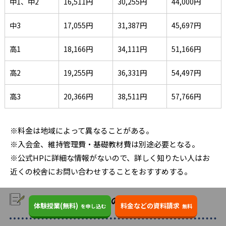
中1、中2
16,511円
30,255円
44,000円
中3
17,055円
31,387円
45,697円
高1
18,166円
34,111円
51,166円
高2
19,255円
36,331円
54,497円
高3
20,366円
38,511円
57,766円
※料金は地域によって異なることがある。
※入会金、維持管理費・基礎教材費は別途必要となる。
※公式HPに詳細な情報がないので、詳しく知りたい人はお
近くの校舎にお問い合わせすることをおすすめする。
個別指導スクールIEのよくある質問
体験授業(無料)
料金などの資料請求
を申し込む
無料