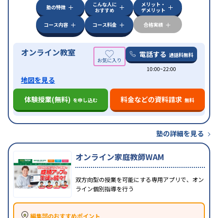
こんな人に
メリット・
中高一貫校生に対応
授業の振替可能
不登校生に対
塾の特徴
おすすめ
デメリット
特徴
応
オンライン対応
1科目から受講可能
季節講習の
みの受講可
自習室あり
コース内容
コース料金
合格実績
オンライン教室
電話する
通話料無料
10:00~22:00
地図を見る
体験授業(無料)
料金などの資料請求
を申し込む
無料
塾の詳細を見る
オンライン家庭教師WAM
双方向型の授業を可能にする専用アプリで、オン
ライン個別指導を行う
編集部のおすすめポイント