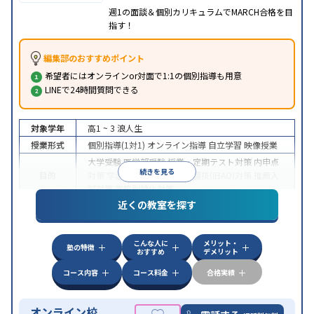
週1の面談＆個別カリキュラムでMARCH合格を目
指す！
編集部のおすすめポイント
希望者にはオンラインor対面で1:1の個別指導も用意
LINEで24時間質問できる
対象学年
高1 ~ 3
浪人生
授業形式
個別指導(1対1)
オンライン指導
自立学習
映像授業
大学受験
医学部受験
授業・定期テスト対策
内申点
続きを見る
目的
対策
学習習慣の定着
総合型選抜(旧AO)対策
推薦入
試対策
学校別特化対策
近くの教室を探す
中高一貫校生に対応
授業の振替可能
不登校生に対
特徴
応
学習にPC・タブレットを利用
オンライン対応
1
科目から受講可能
こんな人に
メリット・
塾の特徴
おすすめ
デメリット
コース内容
コース料金
合格実績
オンライン校