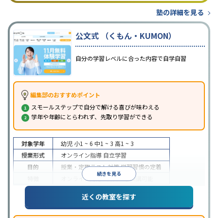
塾の詳細を見る
公文式 （くもん・KUMON）
自分の学習レベルに合った内容で自学自習
編集部のおすすめポイント
スモールステップで自分で解ける喜びが味わえる
学年や年齢にとらわれず、先取り学習ができる
対象学年
幼児
小1 ~ 6
中1 ~ 3
高1 ~ 3
授業形式
オンライン指導
自立学習
目的
授業・定期テスト対策
学習習慣の定着
続きを見る
特徴
オンライン対応
1科目から受講可能
近くの教室を探す