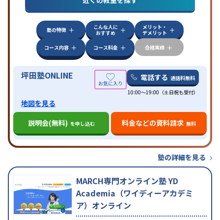
近くの教室を探す
検定)対策
数学特化対策
英語・英会話特化対策
その
他科目別特化対策
こんな人に
メリット・
中高一貫校生に対応
授業の振替可能
不登校生に対
塾の特徴
おすすめ
デメリット
応
学習にPC・タブレットを利用
オンライン対応
1
特徴
科目から受講可能
季節講習のみの受講可
発達障害
コース内容
コース料金
合格実績
の子どもに対応
坪田塾ONLINE
電話する
通話料無料
10:00～19:00（土日祝も受付）
地図を見る
説明会(無料)
料金などの資料請求
を申し込む
無料
塾の詳細を見る
MARCH専門オンライン塾 YD
Academia（ワイディーアカデミ
ア）オンライン