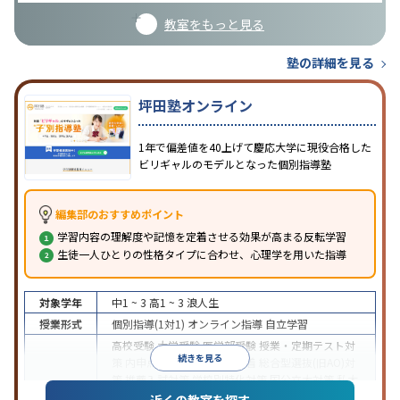
教室をもっと見る
塾の詳細を見る
坪田塾オンライン
1年で偏差値を40上げて慶応大学に現役合格した
ビリギャルのモデルとなった個別指導塾
編集部のおすすめポイント
学習内容の理解度や記憶を定着させる効果が高まる反転学習
生徒一人ひとりの性格タイプに合わせ、心理学を用いた指導
対象学年
中1 ~ 3
高1 ~ 3
浪人生
授業形式
個別指導(1対1)
オンライン指導
自立学習
高校受験
大学受験
医学部受験
授業・定期テスト対
続きを見る
策
内申点対策
学習習慣の定着
総合型選抜(旧AO)対
策
推薦入試対策
学校別特化対策
国公立大対策
私大
目的
対策
共通テスト対策
英検(英語検定)対策
漢検(漢字