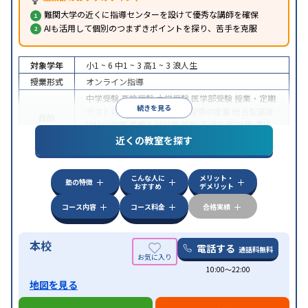
難関大学の近くに指導センターを設けて優秀な講師を確保
AIも活用して個別のつまずきポイントを探り、苦手を克服
対象学年
小1 ~ 6
中1 ~ 3
高1 ~ 3
浪人生
授業形式
オンライン指導
中学受験
高校受験
大学受験
医学部受験
授業・定期
続きを見る
テスト対策
内申点対策
学習習慣の定着
総合型選抜
目的
(旧AO)対策
推薦入試対策
英検(英語検定)対策
漢検
(漢字検定)対策
近くの教室を探す
中高一貫校生に対応
成績保証制度あり
授業の振替
特徴
可能
不登校生に対応
学習にPC・タブレットを利用
こんな人に
メリット・
オンライン対応
1科目から受講可能
塾の特徴
おすすめ
デメリット
コース内容
コース料金
合格実績
本校
電話する
通話料無料
10:00〜22:00
地図を見る