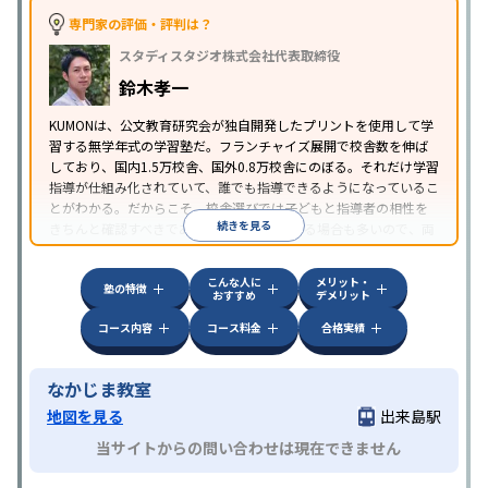
専門家の評価・評判は？
スタディスタジオ株式会社代表取締役
鈴木孝一
KUMONは、公文教育研究会が独自開発したプリントを使用して学
習する無学年式の学習塾だ。フランチャイズ展開で校舎数を伸ば
しており、国内1.5万校舎、国外0.8万校舎にのぼる。それだけ学習
指導が仕組み化されていて、誰でも指導できるようになっているこ
とがわかる。だからこそ、校舎選びでは子どもと指導者の相性を
続きを見る
きちんと確認すべきである。近所に2校舎ある場合も多いので、両
方見学してみることをオススメする。
こんな人に
メリット・
塾の特徴
おすすめ
デメリット
コース内容
コース料金
合格実績
なかじま教室
地図を見る
出来島駅
当サイトからの問い合わせは現在できません