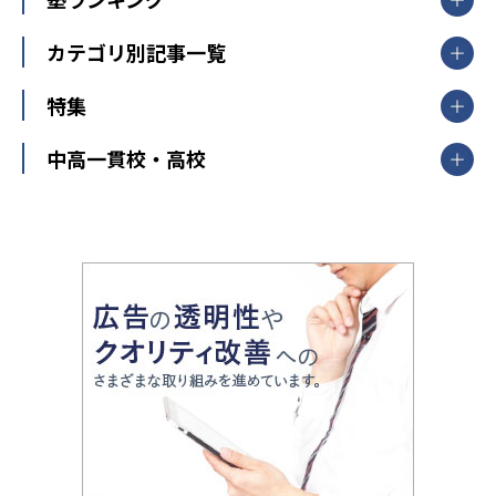
東京都
神奈川県
埼玉県
千葉県
茨城県
集団授業
個別指導塾TOMAS
栃木県
群馬県
中学受験ランキング
カテゴリ別記事一覧
オンライン指導
明光義塾
大学受験ランキング
北陸
映像授業
ナビ個別指導学院
中学受験
特集
新潟県
富山県
石川県
福井県
個別教室のトライ
高校受験
東進ハイスクール
中部
開成番長直伝！子どもの受験を成功させる方法
中高一貫校・高校
大学受験
武田塾
愛知県
静岡県
岐阜県
三重県
長野県
令和時代の失敗しない塾選び
資格取得・学び直し
山梨県
2020年代の教育
中学入試最前線
教育費・塾代
中学受験最前線
近畿
てら先生の教育業界基本メソッド
座談会
大学入試改革
大阪府
運動と遊びを考える
兵庫県
京都府
奈良県
和歌山県
教育全般
親子で極める家庭学習
滋賀県
令和の大学受験は情報戦！
大学受験塾の選び方
ママテクエグザム
情報Ⅰ、数学が苦手な人注目！最短距離の学力
中学受験に熱心な市区町村ランキング
中国
進化する中高一貫校・高校
アップ法
小学校受験
鳥取県
島根県
岡山県
広島県
山口県
悩み多き「大学受験」相談室
家庭教師
四国
英語・英会話・英検対策
徳島県
香川県
愛媛県
高知県
小学校教師が解説！中学受験のリアル
教育ニュース最前線
九州・沖縄
教育ジャーナリストが徹底解説！ 大学受験の羅
福岡県
佐賀県
長崎県
熊本県
大分県