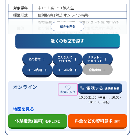
対象学年
中1 ~ 3
高1 ~ 3
浪人生
授業形式
個別指導(1対1)
オンライン指導
高校受験
大学受験
授業・定期テスト対策
内申点対
続きを見る
目的
策
学習習慣の定着
国公立大対策
私大対策
共通テス
ト対策
英検(英語検定)対策
英語・英会話特化対策
近くの教室を探す
中高一貫校生に対応
授業の振替可能
不登校生に対
特徴
応
学習にPC・タブレットを利用
オンライン対応
1
科目から受講可能
こんな人に
メリット・
塾の特徴
おすすめ
デメリット
コース内容
コース料金
合格実績
オンライン
電話する
通話料無料
10:00-21:00（平日）、10:00-
19:00（土日祝）
地図を見る
体験授業(無料)
料金などの資料請求
を申し込む
無料