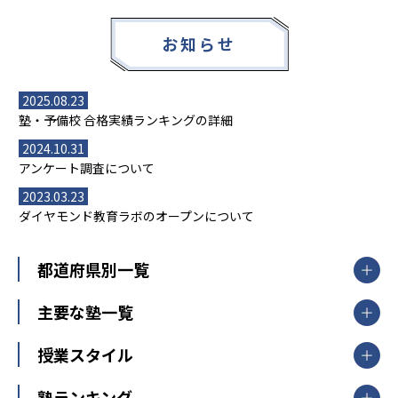
お知らせ
2025.08.23
塾・予備校 合格実績ランキングの詳細
2024.10.31
アンケート調査について
2023.03.23
ダイヤモンド教育ラボのオープンについて
都道府県別一覧
北海道・東北
主要な塾一覧
北海道
青森県
岩手県
宮城県
秋田県
【掲載塾一覧を見る】
授業スタイル
山形県
福島県
臨海セミナー
関東
個別指導
塾ランキング
東京個別指導学院