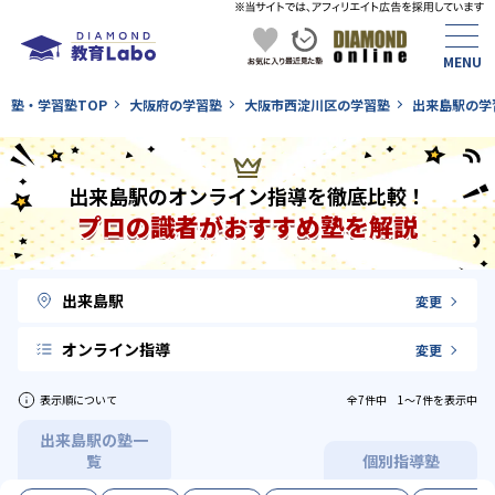
塾・学習塾TOP
大阪府の学習塾
大阪市西淀川区の学習塾
出来島駅の学
出来島駅のオンライン指導を徹底比較！
プロの識者がおすすめ塾を解説
出来島駅
変更
オンライン指導
変更
表示順について
全7件中 1〜7件を表示中
出来島駅の塾一
覧
個別指導塾