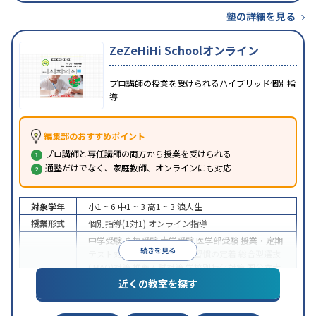
塾の詳細を見る
ZeZeHiHi Schoolオンライン
プロ講師の授業を受けられるハイブリッド個別指
導
編集部のおすすめポイント
プロ講師と専任講師の両方から授業を受けられる
通塾だけでなく、家庭教師、オンラインにも対応
対象学年
小1 ~ 6
中1 ~ 3
高1 ~ 3
浪人生
授業形式
個別指導(1対1)
オンライン指導
中学受験
高校受験
大学受験
医学部受験
授業・定期
続きを見る
テスト対策
内申点対策
学習習慣の定着
総合型選抜
(旧AO)対策
推薦入試対策
学校別特化対策
国公立大
目的
対策
私大対策
共通テスト対策
英検(英語検定)対策
近くの教室を探す
漢検(漢字検定)対策
数学特化対策
英語・英会話特化
対策
その他科目別特化対策