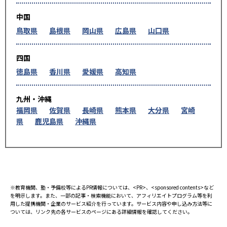
中国
鳥取県
島根県
岡山県
広島県
山口県
四国
徳島県
香川県
愛媛県
高知県
九州・沖縄
福岡県
佐賀県
長崎県
熊本県
大分県
宮崎
県
鹿児島県
沖縄県
※教育機関、塾・予備校等によるPR情報については、<PR>、<sponsored contents>など
を明示します。また、一部の記事・検索機能において、アフィリエイトプログラム等を利
用した提携機関・企業のサービス紹介を行っています。サービス内容や申し込み方法等に
ついては、リンク先の各サービスのページにある詳細情報を確認してください。