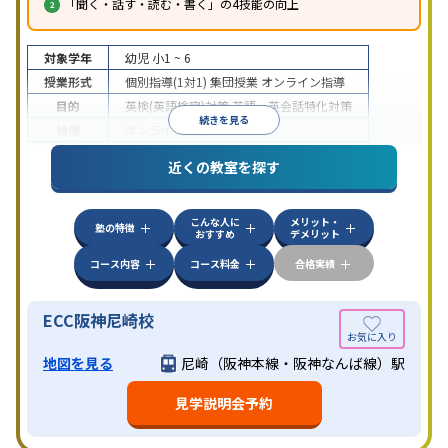
「聞く・話す・読む・書く」の4技能の向上
対象学年
幼児
小1 ~ 6
授業形式
個別指導(1対1)
集団授業
オンライン指導
目的
英検(英語検定)対策
英語・英会話特化対策
続きを見る
特徴
オンライン対応
近くの教室を探す
こんな人に
メリット・
塾の特徴
おすすめ
デメリット
コース内容
コース料金
合格実績
ECC阪神尼崎校
地図を見る
尼崎（阪神本線・阪神なんば線）駅
見学説明会予約