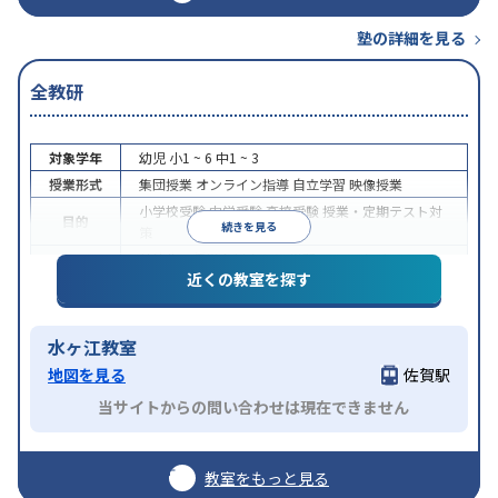
塾の詳細を見る
全教研
対象学年
幼児
小1 ~ 6
中1 ~ 3
授業形式
集団授業
オンライン指導
自立学習
映像授業
小学校受験
中学受験
高校受験
授業・定期テスト対
目的
続きを見る
策
特待生・奨学金制度あり
学習にPC・タブレットを
特徴
近くの教室を探す
利用
オンライン対応
水ヶ江教室
地図を見る
佐賀駅
当サイトからの問い合わせは現在できません
教室をもっと見る