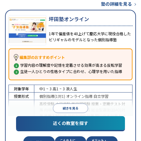
塾の詳細を見る
坪田塾オンライン
1年で偏差値を40上げて慶応大学に現役合格した
ビリギャルのモデルとなった個別指導塾
編集部のおすすめポイント
学習内容の理解度や記憶を定着させる効果が高まる反転学習
生徒一人ひとりの性格タイプに合わせ、心理学を用いた指導
対象学年
中1 ~ 3
高1 ~ 3
浪人生
授業形式
個別指導(1対1)
オンライン指導
自立学習
高校受験
大学受験
医学部受験
授業・定期テスト対
続きを見る
策
内申点対策
学習習慣の定着
総合型選抜(旧AO)対
策
推薦入試対策
学校別特化対策
国公立大対策
私大
目的
対策
共通テスト対策
英検(英語検定)対策
漢検(漢字
近くの教室を探す
検定)対策
数学特化対策
英語・英会話特化対策
その
他科目別特化対策
こんな人に
メリット・