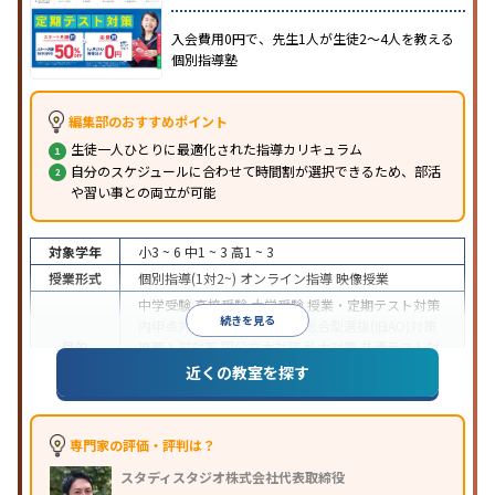
入会費用0円で、先生1人が生徒2〜4人を教える
個別指導塾
編集部のおすすめポイント
生徒一人ひとりに最適化された指導カリキュラム
自分のスケジュールに合わせて時間割が選択できるため、部活
や習い事との両立が可能
対象学年
小3 ~ 6
中1 ~ 3
高1 ~ 3
授業形式
個別指導(1対2~)
オンライン指導
映像授業
中学受験
高校受験
大学受験
授業・定期テスト対策
続きを見る
内申点対策
学習習慣の定着
総合型選抜(旧AO)対策
目的
推薦入試対策
国公立大対策
私大対策
共通テスト対
策
英検(英語検定)対策
漢検(漢字検定)対策
数学特化
近くの教室を探す
対策
中高一貫校生に対応
授業の振替可能
不登校生に対
応
学習にPC・タブレットを利用
オンライン対応
1
専門家の評価・評判は？
特徴
科目から受講可能
季節講習のみの受講可
自習室あ
スタディスタジオ株式会社代表取締役
り