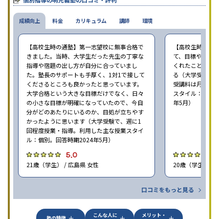
成績向上
料金
カリキュラム
講師
環境
【高校生時の通塾】第一志望校に無事合格で
【高校生時の通
きました。当時、大学生だった先生の丁寧な
て、目標や勉強
指導や宿題の出し方が自分に合っていまし
くれたことが、
た。塾長のサポートも手厚く、1対1で接して
る（大学受験で、
くださるところも良かったと思っています。
受講料は月35,
大学合格という大きな目標だけでなく、日々
スタイル：個別、
の小さな目標が明確になっていたので、今自
年5月）
分がどのあたりにいるのか、目処が立ちやす
かったように思います（大学受験で、週に1
回程度授業・指導。利用した主な授業スタイ
ル：個別。回答時期2024年5月）
5.0
4
21歳（学生） / 広島県 女性
20歳（学生） / 
口コミをもっと見る
こんな人に
メリット・
塾の特徴