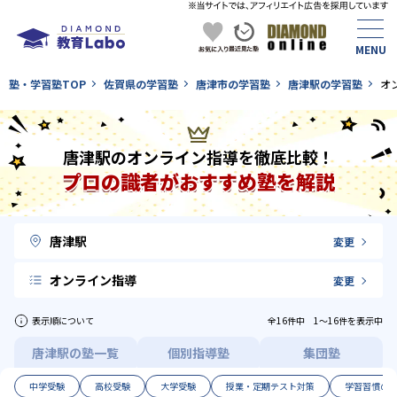
塾・学習塾TOP
佐賀県の学習塾
唐津市の学習塾
唐津駅の学習塾
オ
唐津駅のオンライン指導を徹底比較！
プロの識者がおすすめ塾を解説
唐津駅
変更
オンライン指導
変更
表示順について
全16件中 1〜16件を表示中
唐津駅の塾一覧
個別指導塾
集団塾
中学受験
高校受験
大学受験
授業・定期テスト対策
学習習慣の