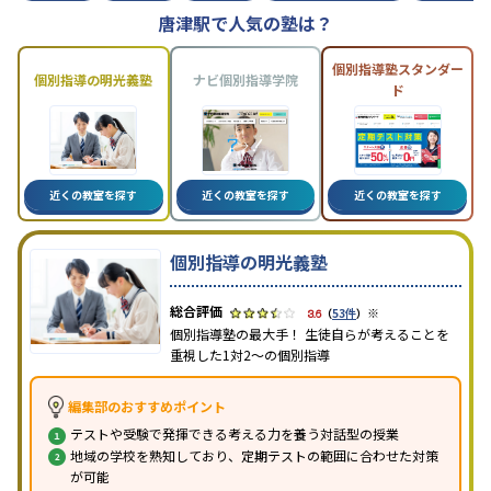
唐津駅で人気の塾は？
個別指導塾スタンダー
個別指導の明光義塾
ナビ個別指導学院
ド
近くの教室を探す
近くの教室を探す
近くの教室を探す
個別指導の明光義塾
※
3.6
（
53件
）
個別指導塾の最大手！ 生徒自らが考えることを
重視した1対2〜の個別指導
編集部のおすすめポイント
テストや受験で発揮できる考える力を養う対話型の授業
地域の学校を熟知しており、定期テストの範囲に合わせた対策
が可能