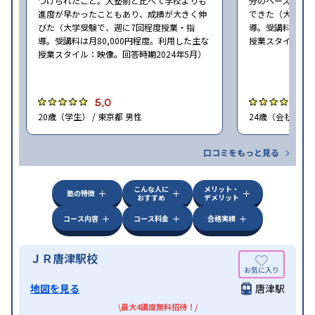
つけられたこと。入塾前と比べて学校よりも
分のペースで進
進度が早かったこともあり、成績が大きく伸
できた（大学受験
びた（大学受験で、週に7回程度授業・指
導。受講料は月8
導。受講料は月80,000円程度。利用した主な
授業スタイル：映
授業スタイル：映像。回答時期2024年5月）
5.0
5
20歳（学生） / 東京都 男性
24歳（会社員<正
口コミをもっと見る
こんな人に
メリット・
塾の特徴
おすすめ
デメリット
コース内容
コース料金
合格実績
ＪＲ唐津駅校
地図を見る
唐津駅
\最大4講座無料招待！/