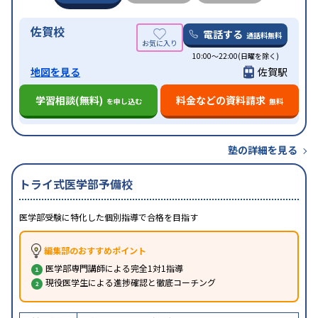
習室あり
佐賀校
電話する
通話料無料
10:00～22:00(日曜を除く)
地図を見る
佐賀駅
学習相談(無料)
料金などの資料請求
を申し込む
無料
塾の詳細を見る
トライ式医学部予備校
医学部受験に特化した個別指導で合格を目指す
編集部のおすすめポイント
医学部専門講師による完全1対1指導
現役医学生による進捗確認と徹底コーチング