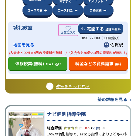
おすすめ
デメリット
コース内容
コース料金
合格実績
城北教室
電話する
通話料無料
10:00〜21:00（土日祝含む）
地図を見る
佐賀駅
\入会金と90分×4回の授業料が無料！/
\入会金と90分×4回の授業料が無料！/
体験授業(無料)
料金などの資料請求
を申し込む
無料
教室をもっと見る
塾の詳細を見る
ナビ個別指導学院
※
3.5
（
51件
）
1vs2の個別指導で、ほめる指導により子どものや