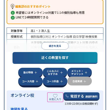
編集部のおすすめポイント
希望者にはオンラインor対面で1:1の個別指導も用意
LINEで24時間質問できる
対象学年
高1 ~ 3
浪人生
授業形式
個別指導(1対1)
オンライン指導
自立学習
映像授業
大学受験
医学部受験
授業・定期テスト対策
内申点
続きを見る
目的
対策
学習習慣の定着
総合型選抜(旧AO)対策
推薦入
試対策
学校別特化対策
近くの教室を探す
中高一貫校生に対応
授業の振替可能
不登校生に対
特徴
応
学習にPC・タブレットを利用
オンライン対応
1
科目から受講可能
こんな人に
メリット・
塾の特徴
おすすめ
デメリット
コース内容
コース料金
合格実績
オンライン校
電話する
通話料無料
13:00-22:00(土日祝日問わず)
地図を見る