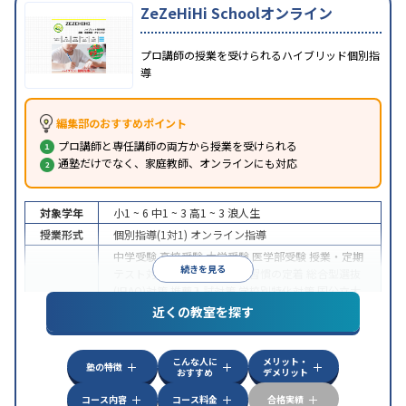
ZeZeHiHi Schoolオンライン
プロ講師の授業を受けられるハイブリッド個別指
導
編集部のおすすめポイント
プロ講師と専任講師の両方から授業を受けられる
通塾だけでなく、家庭教師、オンラインにも対応
対象学年
小1 ~ 6
中1 ~ 3
高1 ~ 3
浪人生
授業形式
個別指導(1対1)
オンライン指導
中学受験
高校受験
大学受験
医学部受験
授業・定期
続きを見る
テスト対策
内申点対策
学習習慣の定着
総合型選抜
(旧AO)対策
推薦入試対策
学校別特化対策
国公立大
目的
対策
私大対策
共通テスト対策
英検(英語検定)対策
近くの教室を探す
漢検(漢字検定)対策
数学特化対策
英語・英会話特化
対策
その他科目別特化対策
こんな人に
メリット・
中高一貫校生に対応
授業の振替可能
不登校生に対
塾の特徴
おすすめ
デメリット
特徴
応
オンライン対応
1科目から受講可能
季節講習の
みの受講可
自習室あり
コース内容
コース料金
合格実績