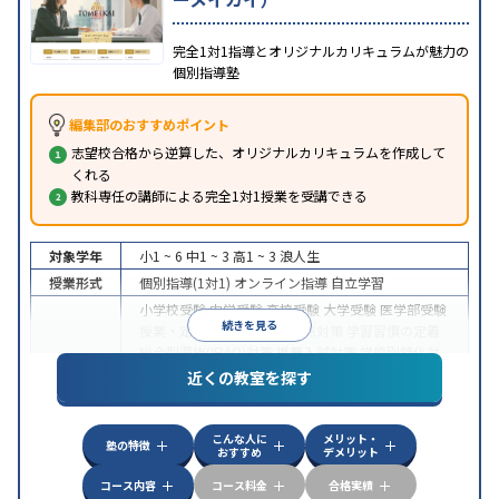
完全1対1指導とオリジナルカリキュラムが魅力の
個別指導塾
編集部のおすすめポイント
志望校合格から逆算した、オリジナルカリキュラムを作成して
くれる
教科専任の講師による完全1対1授業を受講できる
対象学年
小1 ~ 6
中1 ~ 3
高1 ~ 3
浪人生
授業形式
個別指導(1対1)
オンライン指導
自立学習
小学校受験
中学受験
高校受験
大学受験
医学部受験
続きを見る
授業・定期テスト対策
内申点対策
学習習慣の定着
総合型選抜(旧AO)対策
推薦入試対策
学校別特化対
目的
策
国公立大対策
私大対策
共通テスト対策
英検(英
近くの教室を探す
語検定)対策
漢検(漢字検定)対策
数学特化対策
英
語・英会話特化対策
その他科目別特化対策
こんな人に
メリット・
中高一貫校生に対応
授業の振替可能
学習にPC・タ
塾の特徴
おすすめ
デメリット
ブレットを利用
オンライン対応
1科目から受講可能
特徴
季節講習のみの受講可
発達障害の子どもに対応
自
コース内容
コース料金
合格実績