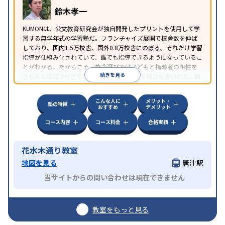
鈴木孝一
KUMONは、公文教育研究会が独自開発したプリントを使用して学
習する無学年式の学習塾だ。フランチャイズ展開で校舎数を伸ば
しており、国内1.5万校舎、国外0.8万校舎にのぼる。それだけ学習
指導が仕組み化されていて、誰でも指導できるようになっているこ
とがわかる。だからこそ、校舎選びでは子どもと指導者の相性を
続きを見る
きちんと確認すべきである。近所に2校舎ある場合も多いので、両
方見学してみることをオススメする。
こんな人に
メリット・
塾の特徴
おすすめ
デメリット
コース内容
コース料金
合格実績
花水木通り教室
地図を見る
唐津駅
当サイトからの問い合わせは現在できません
教室をもっと見る