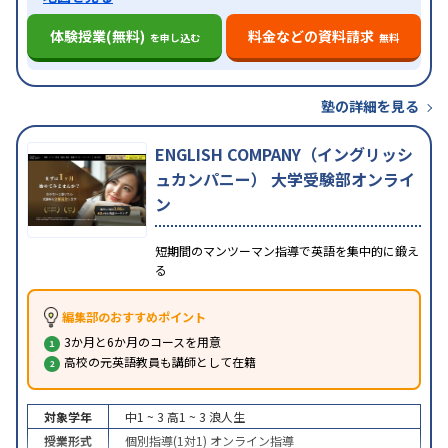
体験授業(無料)
料金などの資料請求
を申し込む
無料
塾の詳細を見る
ENGLISH COMPANY（イングリッシ
ュカンパニー） 大学受験部オンライ
ン
短期間のマンツーマン指導で英語を集中的に鍛え
る
編集部のおすすめポイント
3か月と6か月のコースを用意
高校の元英語教員も講師として在籍
対象学年
中1 ~ 3
高1 ~ 3
浪人生
授業形式
個別指導(1対1)
オンライン指導