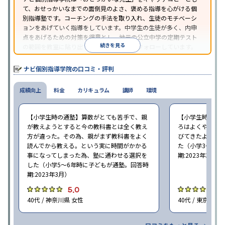
て、おせっかいなまでの面倒見のよさ、褒める指導を心がける個
別指導塾です。コーチングの手法を取り入れ、生徒のモチベーシ
ョンをあげていく指導をしています。中学生の生徒が多く、内申
点をあげるための対策を得意とし、地元の公立中学の定期テスト
続きを見る
の範囲を教室に貼り出すなど手厚く学習をフォローしています。
オリジナルテキストを使用しており、特に英語は各教科書に合わ
せたテキストを使った「先取り学習」で理解度を深められます。
ナビ個別指導学院の口コミ・評判
成績向上
料金
カリキュラム
講師
環境
【小学生時の通塾】算数がとても苦手で、親
【小学生時の通
が教えようとすると今の教科書とは全く教え
ろはよくやり方
方が違った。その為、親がまず教科書をよく
びてきたようで
読んでから教える。という実に時間がかかる
た（小学3〜6年
事になってしまった為、塾に通わせる選択を
期:2023年3月）
した（小学5〜6年時に子どもが通塾。回答時
期:2023年3月）
5.0
4
40代 / 神奈川県 女性
40代 / 東京都 女