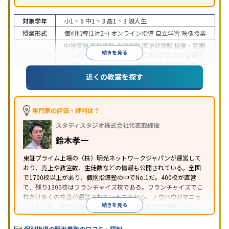
対象学年
小1 ~ 6
中1 ~ 3
高1 ~ 3
浪人生
授業形式
個別指導(1対2~)
オンライン指導
自立学習
映像授業
中学受験
高校受験
大学受験
医学部受験
授業・定期
続きを見る
テスト対策
内申点対策
学習習慣の定着
総合型選抜
(旧AO)対策
推薦入試対策
学校別特化対策
国公立大
目的
対策
私大対策
共通テスト対策
英検(英語検定)対策
近くの教室を探す
漢検(漢字検定)対策
数学特化対策
英語・英会話特化
対策
その他科目別特化対策
中高一貫校生に対応
特待生・奨学金制度あり
授業
専門家の評価・評判は？
の振替可能
不登校生に対応
学習にPC・タブレット
スタディスタジオ株式会社代表取締役
特徴
を利用
オンライン対応
1科目から受講可能
季節講
習のみの受講可
発達障害の子どもに対応
自習室あ
鈴木孝一
り
※2023年3月調査。
小学校高学年の個別指導塾アンケート調査方法
を参
東証プライム上場の（株）明光ネットワークジャパンが運営して
おり、売上や教室数、生徒数などの情報も公開されている。全国
照
で1700校以上があり、個別指導塾の中でNo.1だ。400校が直営
で、残り1300校はフランチャイズ校である。フランチャイズでこ
れだけ多くの校舎が運営されていることから、ノウハウがマニュ
続きを見る
アル化され、特定の優秀な人材に依存しない教育が実現できてい
ることが推測される。
個別指導の明光義塾の口コミ・評判