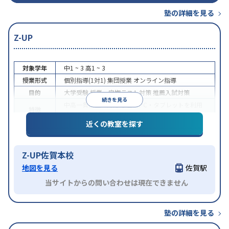
塾の詳細を見る
Z-UP
対象学年
中1 ~ 3
高1 ~ 3
授業形式
個別指導(1対1)
集団授業
オンライン指導
目的
大学受験
授業・定期テスト対策
推薦入試対策
続きを見る
中高一貫校生に対応
学習にPC・タブレットを利用
特徴
オンライン対応
近くの教室を探す
Z-UP佐賀本校
地図を見る
佐賀駅
当サイトからの問い合わせは現在できません
塾の詳細を見る