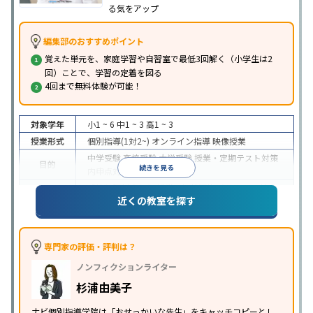
る気をアップ
編集部のおすすめポイント
覚えた単元を、家庭学習や自習室で最低3回解く（小学生は2
回）ことで、学習の定着を図る
4回まで無料体験が可能！
対象学年
小1 ~ 6
中1 ~ 3
高1 ~ 3
授業形式
個別指導(1対2~)
オンライン指導
映像授業
中学受験
高校受験
大学受験
授業・定期テスト対策
目的
続きを見る
内申点対策
学習習慣の定着
成績保証制度あり
授業の振替可能
オンライン対応
近くの教室を探す
特徴
1科目から受講可能
季節講習のみの受講可
自習室あ
り
※2023年3月調査。
小学校高学年の個別指導塾アンケート調査方法
を参
照
専門家の評価・評判は？
ノンフィクションライター
杉浦由美子
ナビ個別指導学院は「おせっかいな先生」をキャッチコピーとし