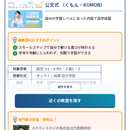
公文式 （くもん・KUMON）
自分の学習レベルに合った内容で自学自習
編集部のおすすめポイント
スモールステップで自分で解ける喜びが味わえる
学年や年齢にとらわれず、先取り学習ができる
対象学年
幼児
小1 ~ 6
中1 ~ 3
高1 ~ 3
授業形式
オンライン指導
自立学習
目的
授業・定期テスト対策
学習習慣の定着
続きを見る
特徴
オンライン対応
1科目から受講可能
近くの教室を探す
専門家の評価・評判は？
スタディスタジオ株式会社代表取締役