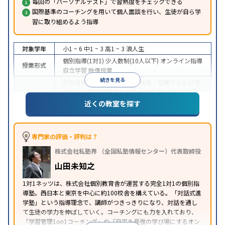
毎回の「パーソナルテスト」で習熟度をチェックできる
国際基準のコーチングを用いて個人面談を行い、生徒が自ら学
習に取り組めるよう指導
対象学年
小1 ~ 6
中1 ~ 3
高1 ~ 3
浪人生
個別指導(1対1)
少人数制(10人以下)
オンライン指導
授業形式
自立学習
映像授業
続きを見る
中学受験
高校受験
大学受験
授業・定期テスト対策
内申点対策
学習習慣の定着
総合型選抜(旧AO)対策
目的
推薦入試対策
学校別特化対策
国公立大対策
私大対
近くの教室を探す
策
共通テスト対策
英検(英語検定)対策
数学特化対
策
英語・英会話特化対策
その他科目別特化対策
中高一貫校生に対応
授業の振替可能
学習にPC・タ
専門家の評価・評判は？
特徴
ブレットを利用
オンライン対応
1科目から受講可能
株式会社私塾界 （全国私塾情報センター）代表取締役
季節講習のみの受講可
自習室あり
山田未知之
1対1ネッツは、株式会社個別教育舎が運営する完全1対1の個別指
導塾。西日本と東京を中心に約100校舎を構えている。「対話式進
学塾」という指導理念で、講師がつきっきりになり、対話を通し
て生徒の学力を伸ばしていく。コーチングにも力を入れており、
「学習管理1on1コーチング」や「自宅を最強の学び場にするオン