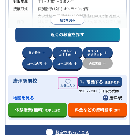
対象学年
中1 ~ 3
高1 ~ 3
浪人生
授業形式
個別指導(1対1)
オンライン指導
大学受験
医学部受験
総合型選抜(旧AO)対策
推薦入
続きを見る
目的
試対策
学校別特化対策
国公立大対策
私大対策
共通
テスト対策
近くの教室を探す
中高一貫校生に対応
授業の振替可能
不登校生に対
特徴
応
オンライン対応
1科目から受講可能
季節講習の
みの受講可
自習室あり
こんな人に
メリット・
塾の特徴
おすすめ
デメリット
コース内容
コース料金
合格実績
唐津駅前校
電話する
通話料無料
9:00～23:00（土日祝も受付）
地図を見る
唐津駅
体験授業(無料)
料金などの資料請求
を申し込む
無料
教室をもっと見る