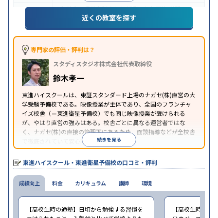
特待生・奨学金制度あり
授業の振替可能
学習に
近くの教室を探す
特徴
PC・タブレットを利用
1科目から受講可能
季節講
習のみの受講可
※2024年6月調査。
大学受験塾・予備校のアンケート調査方法
を参照
専門家の評価・評判は？
スタディスタジオ株式会社代表取締役
鈴木孝一
東進ハイスクールは、東証スタンダード上場のナガセ(株)直営の大
学受験予備校である。映像授業が主体であり、全国のフランチャ
イズ校舎（＝東進衛星予備校）でも同じ映像授業が受けられる
が、やはり直営の強みはある。校舎ごとに異なる運営者ではな
く、ナガセ(株)の直接の管理下にあるため、面談指導などが全校舎
続きを見る
で徹底されていて安心できる。
東進衛星予備校は、運営会社により指導方針や校舎のルールが異
なる。体験授業では、授業のみで判断するのではなく、担当者や
東進ハイスクール・東進衛星予備校の口コミ・評判
校舎雰囲気、校舎での合格実績などを確認すると良いだろう。
成績向上
料金
カリキュラム
講師
環境
【高校生時の通塾】日頃から勉強する習慣を
【高校生時の通