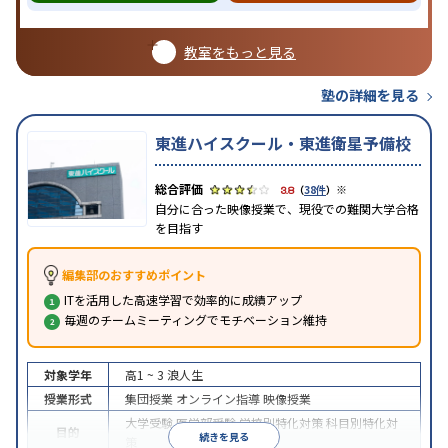
教室をもっと見る
塾の詳細を見る
東進ハイスクール・東進衛星予備校
※
3.8
（
38件
）
自分に合った映像授業で、現役での難関大学合格
を目指す
編集部のおすすめポイント
ITを活用した高速学習で効率的に成績アップ
毎週のチームミーティングでモチベーション維持
対象学年
高1 ~ 3
浪人生
授業形式
集団授業
オンライン指導
映像授業
大学受験
医学部受験
学校別特化対策
科目別特化対
目的
続きを見る
策