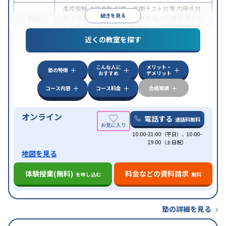
高校受験
大学受験
授業・定期テスト対策
内申点対
続きを見る
目的
策
学習習慣の定着
国公立大対策
私大対策
共通テス
ト対策
英検(英語検定)対策
英語・英会話特化対策
近くの教室を探す
中高一貫校生に対応
授業の振替可能
不登校生に対
特徴
応
学習にPC・タブレットを利用
オンライン対応
1
科目から受講可能
こんな人に
メリット・
塾の特徴
おすすめ
デメリット
コース内容
コース料金
合格実績
オンライン
電話する
通話料無料
10:00-21:00（平日）、10:00-
19:00（土日祝）
地図を見る
体験授業(無料)
料金などの資料請求
を申し込む
無料
塾の詳細を見る