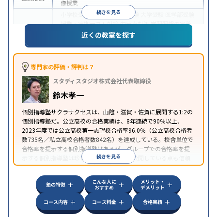
像授業
続きを見る
小学校受験
中学受験
高校受験
大学受験
医学部受験
授業・定期テスト対策
内申点対策
学習習慣の定着
総合型選抜(旧AO)対策
推薦入試対策
学校別特化対
近くの教室を探す
目的
策
国公立大対策
私大対策
共通テスト対策
英検(英
語検定)対策
数学特化対策
英語・英会話特化対策
そ
の他科目別特化対策
専門家の評価・評判は？
中高一貫校生に対応
授業の振替可能
不登校生に対
スタディスタジオ株式会社代表取締役
応
学習にPC・タブレットを利用
オンライン対応
1
特徴
科目から受講可能
季節講習のみの受講可
発達障害
鈴木孝一
の子どもに対応
自習室あり
個別指導塾サクラサクセスは、山陰・滋賀・佐賀に展開する1:2の
個別指導塾だ。公立高校の合格実績は、8年連続で90％以上、
2023年度では公立高校第一志望校合格率96.0％（公立高校合格者
数735名／私立高校合格者数842名）を達成している。校舎単位で
合格率を提示する個別指導塾はあるが、グループでの合格率を提
続きを見る
示する個別指導塾は珍しい。さらに人数を公開している点も信頼
できる。指導品質の高さと自信が伺える。
こんな人に
メリット・
塾の特徴
おすすめ
デメリット
コース内容
コース料金
合格実績