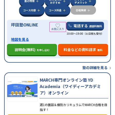
中高一貫校生に対応
授業の振替可能
不登校生に対
塾の特徴
おすすめ
デメリット
応
学習にPC・タブレットを利用
オンライン対応
1
特徴
科目から受講可能
季節講習のみの受講可
発達障害
コース内容
コース料金
合格実績
の子どもに対応
坪田塾ONLINE
電話する
通話料無料
10:00～19:00（土日祝も受付）
地図を見る
説明会(無料)
料金などの資料請求
を申し込む
無料
塾の詳細を見る
MARCH専門オンライン塾 YD
Academia（ワイディーアカデミ
ア）オンライン
週1の面談＆個別カリキュラムでMARCH合格を目
指す！