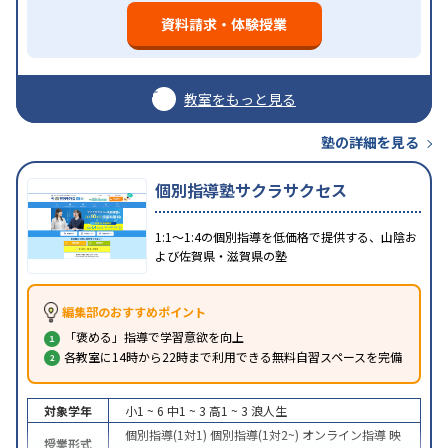
資料請求・体験授業
教室をもっと見る
塾の詳細を見る
個別指導塾サクラサクセス
1:1～1:4の個別指導を低価格で提供する、山陰お
よび佐賀県・滋賀県の塾
編集部のおすすめポイント
「褒める」指導で学習意欲を向上
各教室に14時から22時まで利用できる無料自習スペースを完備
対象学年
小1 ~ 6
中1 ~ 3
高1 ~ 3
浪人生
個別指導(1対1)
個別指導(1対2~)
オンライン指導
映
授業形式