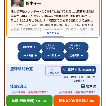
鈴木孝一
個別指導塾スタンダードは2001年に福岡で創業した家庭教師派遣
事業から始まった塾だ。2004年に個別指導塾1号校舎を開校し、
そこから2019年ごろにはすべて直営で全国500校近くまで展開し
ていたが、2023年現在は240校程度に落ち着いている。現在も全
国32拠点で家庭教師派遣サービスを提供している他、香港での個
続きを見る
別指導塾の運営も行っており、汎用的な指導ノウハウが蓄積され
ていることが伺える。
こんな人に
メリット・
塾の特徴
おすすめ
デメリット
コース内容
コース料金
合格実績
唐津駅前教室
電話する
通話料無料
10:00～19:00(土曜・日曜・祝
日を除く)
地図を見る
唐津駅
\入力は簡単！最短30秒で完了/
\入力は簡単！最短30秒で完了/
体験授業(無料)
料金などの資料請求
を申し込む
無料