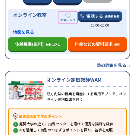
オンライン教室
電話する
通話料無料
10:00~22:00
地図を見る
体験授業(無料)
料金などの資料請求
を申し込む
無料
塾の詳細を見る
オンライン家庭教師WAM
双方向型の授業を可能にする専用アプリで、オン
ライン個別指導を行う
編集部のおすすめポイント
難関大学の近くに指導センターを設けて優秀な講師を確保
AIも活用して個別のつまずきポイントを探り、苦手を克服