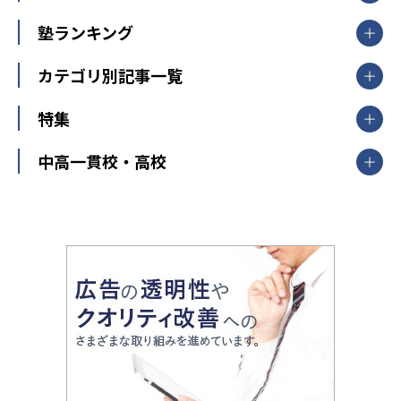
臨海セミナー
関東
個別指導
塾ランキング
東京個別指導学院
東京都
神奈川県
埼玉県
千葉県
茨城県
集団授業
個別指導塾TOMAS
栃木県
群馬県
中学受験ランキング
カテゴリ別記事一覧
オンライン指導
明光義塾
大学受験ランキング
北陸
映像授業
ナビ個別指導学院
中学受験
特集
新潟県
富山県
石川県
福井県
個別教室のトライ
高校受験
東進ハイスクール
中部
開成番長直伝！子どもの受験を成功させる方法
中高一貫校・高校
大学受験
武田塾
愛知県
静岡県
岐阜県
三重県
長野県
令和時代の失敗しない塾選び
資格取得・学び直し
山梨県
2020年代の教育
中学入試最前線
教育費・塾代
中学受験最前線
近畿
てら先生の教育業界基本メソッド
座談会
大学入試改革
大阪府
運動と遊びを考える
兵庫県
京都府
奈良県
和歌山県
教育全般
親子で極める家庭学習
滋賀県
令和の大学受験は情報戦！
大学受験塾の選び方
ママテクエグザム
情報Ⅰ、数学が苦手な人注目！最短距離の学力
中学受験に熱心な市区町村ランキング
中国
進化する中高一貫校・高校
アップ法
小学校受験
鳥取県
島根県
岡山県
広島県
山口県
悩み多き「大学受験」相談室
家庭教師
四国
英語・英会話・英検対策
徳島県
香川県
愛媛県
高知県
小学校教師が解説！中学受験のリアル