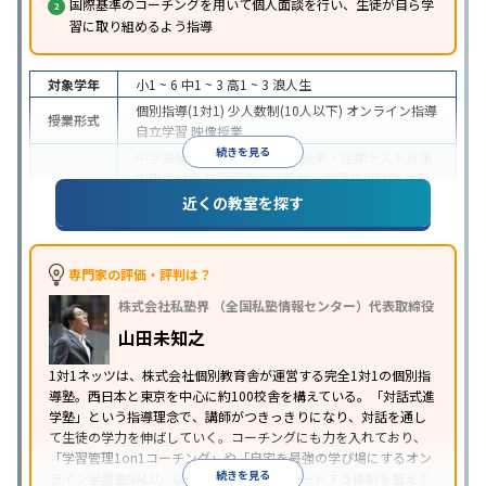
国際基準のコーチングを用いて個人面談を行い、生徒が自ら学
習に取り組めるよう指導
対象学年
小1 ~ 6
中1 ~ 3
高1 ~ 3
浪人生
個別指導(1対1)
少人数制(10人以下)
オンライン指導
授業形式
自立学習
映像授業
続きを見る
中学受験
高校受験
大学受験
授業・定期テスト対策
内申点対策
学習習慣の定着
総合型選抜(旧AO)対策
目的
推薦入試対策
学校別特化対策
国公立大対策
私大対
近くの教室を探す
策
共通テスト対策
英検(英語検定)対策
数学特化対
策
英語・英会話特化対策
その他科目別特化対策
中高一貫校生に対応
授業の振替可能
学習にPC・タ
専門家の評価・評判は？
特徴
ブレットを利用
オンライン対応
1科目から受講可能
株式会社私塾界 （全国私塾情報センター）代表取締役
季節講習のみの受講可
自習室あり
山田未知之
1対1ネッツは、株式会社個別教育舎が運営する完全1対1の個別指
導塾。西日本と東京を中心に約100校舎を構えている。「対話式進
学塾」という指導理念で、講師がつきっきりになり、対話を通し
て生徒の学力を伸ばしていく。コーチングにも力を入れており、
「学習管理1on1コーチング」や「自宅を最強の学び場にするオン
続きを見る
ライン学習室NALU」など、自宅学習もサポートする体制を整えて