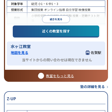
対象学年
幼児
小1 ~ 6
中1 ~ 3
授業形式
集団授業
オンライン指導
自立学習
映像授業
小学校受験
中学受験
高校受験
授業・定期テスト対
目的
続きを見る
策
特待生・奨学金制度あり
学習にPC・タブレットを
特徴
近くの教室を探す
利用
オンライン対応
水ヶ江教室
地図を見る
佐賀駅
当サイトからの問い合わせは現在できません
教室をもっと見る
塾の詳細を見る
Z-UP