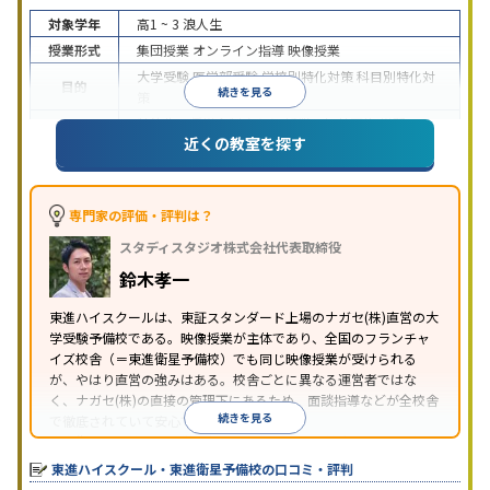
対象学年
高1 ~ 3
浪人生
授業形式
集団授業
オンライン指導
映像授業
大学受験
医学部受験
学校別特化対策
科目別特化対
目的
続きを見る
策
特待生・奨学金制度あり
授業の振替可能
学習に
近くの教室を探す
特徴
PC・タブレットを利用
1科目から受講可能
季節講
習のみの受講可
※2024年6月調査。
大学受験塾・予備校のアンケート調査方法
を参照
専門家の評価・評判は？
スタディスタジオ株式会社代表取締役
鈴木孝一
東進ハイスクールは、東証スタンダード上場のナガセ(株)直営の大
学受験予備校である。映像授業が主体であり、全国のフランチャ
イズ校舎（＝東進衛星予備校）でも同じ映像授業が受けられる
が、やはり直営の強みはある。校舎ごとに異なる運営者ではな
く、ナガセ(株)の直接の管理下にあるため、面談指導などが全校舎
続きを見る
で徹底されていて安心できる。
東進衛星予備校は、運営会社により指導方針や校舎のルールが異
なる。体験授業では、授業のみで判断するのではなく、担当者や
東進ハイスクール・東進衛星予備校の口コミ・評判
校舎雰囲気、校舎での合格実績などを確認すると良いだろう。