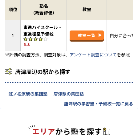
塾名
順位
教室
（総合評価）
東進ハイスクール・
東進衛星予備校
1
教室一覧
自分に合った
3.8
※評価の調査方法、調査対象は、
アンケート調査について
を参照
唐津周辺の駅から探す
虹ノ松原駅の集団塾
唐津駅の集団塾
唐津駅の学習塾・予備校一覧に戻る
エリアか