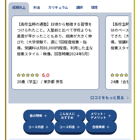
成績向上
料金
カリキュラム
講師
環境
【高校生時の通塾】日頃から勉強する習慣を
【高校生時の通
つけられたこと。入塾前と比べて学校よりも
分のペースで進
進度が早かったこともあり、成績が大きく伸
できた（大学受験
びた（大学受験で、週に7回程度授業・指
導。受講料は月8
導。受講料は月80,000円程度。利用した主な
授業スタイル：映
授業スタイル：映像。回答時期2024年5月）
5.0
5
20歳（学生） / 東京都 男性
24歳（会社員<正
口コミをもっと見る
こんな人に
メリット・
塾の特徴
おすすめ
デメリット
コース内容
コース料金
合格実績