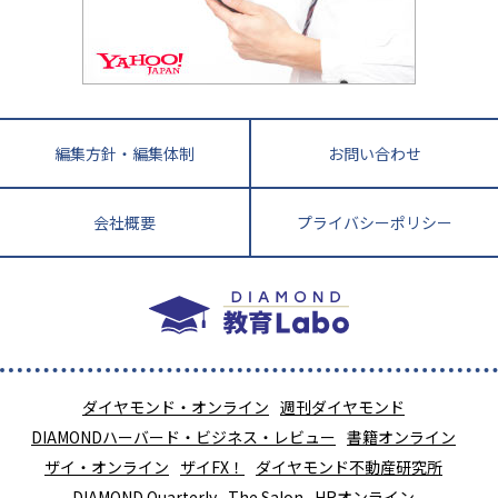
教育ニュース最前線
九州・沖縄
教育ジャーナリストが徹底解説！ 大学受験の羅
福岡県
佐賀県
長崎県
熊本県
大分県
針盤
宮崎県
鹿児島県
沖縄県
編集方針・編集体制
お問い合わせ
会社概要
プライバシーポリシー
ダイヤモンド・オンライン
週刊ダイヤモンド
DIAMONDハーバード・ビジネス・レビュー
書籍オンライン
ザイ・オンライン
ザイFX！
ダイヤモンド不動産研究所
DIAMOND Quarterly
The Salon
HRオンライン