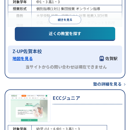
対象学年
中1 ~ 3
高1 ~ 3
授業形式
個別指導(1対1)
集団授業
オンライン指導
目的
大学受験
授業・定期テスト対策
推薦入試対策
続きを見る
中高一貫校生に対応
学習にPC・タブレットを利用
特徴
オンライン対応
近くの教室を探す
Z-UP佐賀本校
地図を見る
佐賀駅
当サイトからの問い合わせは現在できません
塾の詳細を見る
ECCジュニア
対象学年
幼児
小1 ~ 6
中1 ~ 3
高1 ~ 3