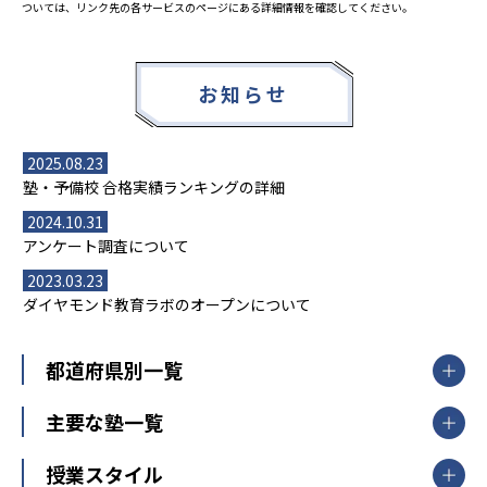
ついては、リンク先の各サービスのページにある詳細情報を確認してください。
お知らせ
2025.08.23
塾・予備校 合格実績ランキングの詳細
2024.10.31
アンケート調査について
2023.03.23
ダイヤモンド教育ラボのオープンについて
都道府県別一覧
北海道・東北
主要な塾一覧
北海道
青森県
岩手県
宮城県
秋田県
【掲載塾一覧を見る】
授業スタイル
山形県
福島県