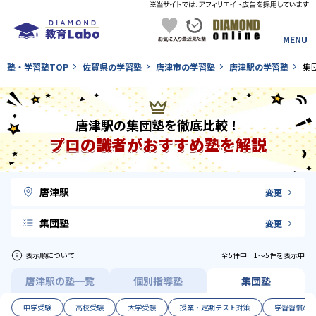
塾・学習塾TOP
佐賀県の学習塾
唐津市の学習塾
唐津駅の学習塾
集
唐津駅の集団塾を徹底比較！
プロの識者がおすすめ塾を解説
唐津駅
変更
集団塾
変更
表示順について
全5件中 1〜5件を表示中
唐津駅の塾一覧
個別指導塾
集団塾
中学受験
高校受験
大学受験
授業・定期テスト対策
学習習慣の