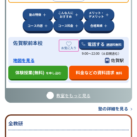
いる。
こんな人に
メリット・
塾の特徴
おすすめ
デメリット
コース内容
コース料金
合格実績
佐賀駅前本校
電話する
通話料無料
9:00～22:00（土日祝含む）
地図を見る
佐賀駅
体験授業(無料)
料金などの資料請求
を申し込む
無料
教室をもっと見る
塾の詳細を見る
全教研