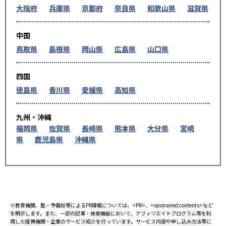
大阪府
兵庫県
京都府
奈良県
和歌山県
滋賀県
中国
鳥取県
島根県
岡山県
広島県
山口県
四国
徳島県
香川県
愛媛県
高知県
九州・沖縄
福岡県
佐賀県
長崎県
熊本県
大分県
宮崎
県
鹿児島県
沖縄県
※教育機関、塾・予備校等によるPR情報については、<PR>、<sponsored contents>など
を明示します。また、一部の記事・検索機能において、アフィリエイトプログラム等を利
用した提携機関・企業のサービス紹介を行っています。サービス内容や申し込み方法等に