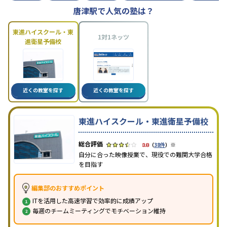
唐津駅で人気の塾は？
東進ハイスクール・東
1対1ネッツ
進衛星予備校
近くの教室を探す
近くの教室を探す
東進ハイスクール・東進衛星予備校
※
3.8
（
38件
）
自分に合った映像授業で、現役での難関大学合格
を目指す
編集部のおすすめポイント
ITを活用した高速学習で効率的に成績アップ
毎週のチームミーティングでモチベーション維持