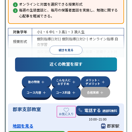
オンラインと対面を選択できる授業形式
毎週の生徒面談と、毎月の保護者面談を実施し、勉強に関する
心配事を軽減できる。
対象学年
小1 ~ 6
中1 ~ 3
高1 ~ 3
浪人生
個別指導(1対1)
個別指導(1対2~)
オンライン指導
自
授業形式
立学習
続きを見る
高校受験
大学受験
医学部受験
授業・定期テスト対
策
学習習慣の定着
総合型選抜(旧AO)対策
推薦入試
目的
対策
学校別特化対策
国公立大対策
私大対策
共通テ
近くの教室を探す
スト対策
英検(英語検定)対策
特待生・奨学金制度あり
成績保証制度あり
不登校
こんな人に
メリット・
生に対応
学習にPC・タブレットを利用
オンライン
塾の特徴
特徴
おすすめ
デメリット
対応
1科目から受講可能
季節講習のみの受講可
自
習室あり
コース内容
コース料金
合格実績
郡家支部教室
電話する
通話料無料
10:00~21:00
地図を見る
郡家駅