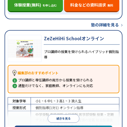
体験授業(無料)
料金などの資料請求
を申し込む
無料
塾の詳細を見る
ZeZeHiHi Schoolオンライン
プロ講師の授業を受けられるハイブリッド個別指
導
編集部のおすすめポイント
プロ講師と専任講師の両方から授業を受けられる
通塾だけでなく、家庭教師、オンラインにも対応
対象学年
小1 ~ 6
中1 ~ 3
高1 ~ 3
浪人生
授業形式
個別指導(1対1)
オンライン指導
中学受験
高校受験
大学受験
医学部受験
授業・定期
続きを見る
テスト対策
内申点対策
学習習慣の定着
総合型選抜
(旧AO)対策
推薦入試対策
学校別特化対策
国公立大