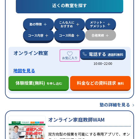
目的
対策
私大対策
共通テスト対策
英検(英語検定)対策
近くの教室を探す
漢検(漢字検定)対策
数学特化対策
英語・英会話特化
対策
その他科目別特化対策
こんな人に
メリット・
中高一貫校生に対応
授業の振替可能
不登校生に対
塾の特徴
おすすめ
デメリット
特徴
応
オンライン対応
1科目から受講可能
季節講習の
みの受講可
自習室あり
コース内容
コース料金
合格実績
オンライン教室
電話する
通話料無料
10:00~22:00
地図を見る
体験授業(無料)
料金などの資料請求
を申し込む
無料
塾の詳細を見る
オンライン家庭教師WAM
双方向型の授業を可能にする専用アプリで、オン