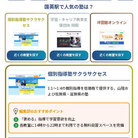
国英駅で人気の塾は？
個別指導塾サクラサク
学習・キャリア教育支
坪田塾オンライン
セス
援団体 飛翔
近くの教室を探す
近くの教室を探す
近くの教室を探す
個別指導塾サクラサクセス
1:1～1:4の個別指導を低価格で提供する、山陰お
よび佐賀県・滋賀県の塾
編集部のおすすめポイント
「褒める」指導で学習意欲を向上
各教室に14時から22時まで利用できる無料自習スペースを完備