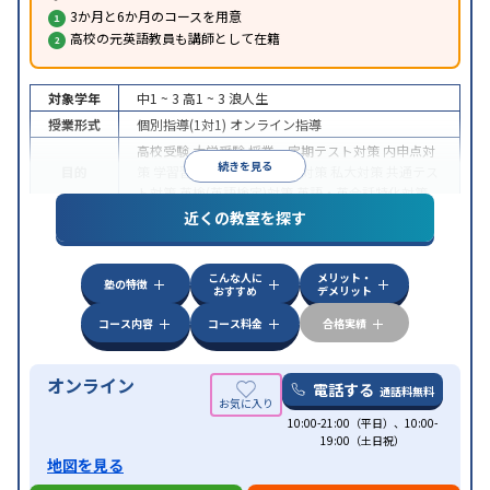
3か月と6か月のコースを用意
高校の元英語教員も講師として在籍
対象学年
中1 ~ 3
高1 ~ 3
浪人生
授業形式
個別指導(1対1)
オンライン指導
高校受験
大学受験
授業・定期テスト対策
内申点対
続きを見る
目的
策
学習習慣の定着
国公立大対策
私大対策
共通テス
ト対策
英検(英語検定)対策
英語・英会話特化対策
近くの教室を探す
中高一貫校生に対応
授業の振替可能
不登校生に対
特徴
応
学習にPC・タブレットを利用
オンライン対応
1
科目から受講可能
こんな人に
メリット・
塾の特徴
おすすめ
デメリット
コース内容
コース料金
合格実績
オンライン
電話する
通話料無料
10:00-21:00（平日）、10:00-
19:00（土日祝）
地図を見る