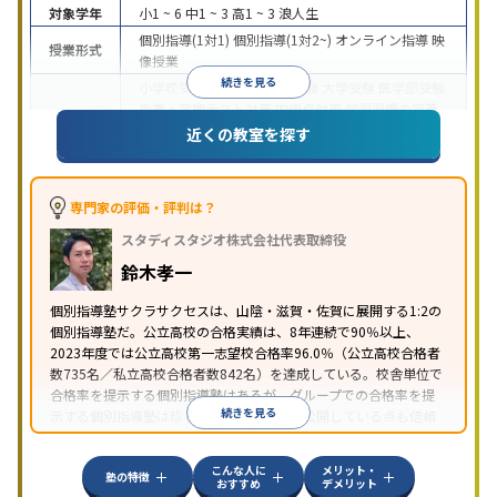
対象学年
小1 ~ 6
中1 ~ 3
高1 ~ 3
浪人生
個別指導(1対1)
個別指導(1対2~)
オンライン指導
映
授業形式
像授業
続きを見る
小学校受験
中学受験
高校受験
大学受験
医学部受験
授業・定期テスト対策
内申点対策
学習習慣の定着
総合型選抜(旧AO)対策
推薦入試対策
学校別特化対
近くの教室を探す
目的
策
国公立大対策
私大対策
共通テスト対策
英検(英
語検定)対策
数学特化対策
英語・英会話特化対策
そ
の他科目別特化対策
専門家の評価・評判は？
中高一貫校生に対応
授業の振替可能
不登校生に対
スタディスタジオ株式会社代表取締役
応
学習にPC・タブレットを利用
オンライン対応
1
特徴
科目から受講可能
季節講習のみの受講可
発達障害
鈴木孝一
の子どもに対応
自習室あり
個別指導塾サクラサクセスは、山陰・滋賀・佐賀に展開する1:2の
個別指導塾だ。公立高校の合格実績は、8年連続で90％以上、
2023年度では公立高校第一志望校合格率96.0％（公立高校合格者
数735名／私立高校合格者数842名）を達成している。校舎単位で
合格率を提示する個別指導塾はあるが、グループでの合格率を提
続きを見る
示する個別指導塾は珍しい。さらに人数を公開している点も信頼
できる。指導品質の高さと自信が伺える。
こんな人に
メリット・
塾の特徴
おすすめ
デメリット