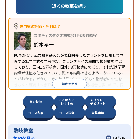
近くの教室を探す
専門家の評価・評判は？
スタディスタジオ株式会社代表取締役
鈴木孝一
KUMONは、公文教育研究会が独自開発したプリントを使用して学
習する無学年式の学習塾だ。フランチャイズ展開で校舎数を伸ば
しており、国内1.5万校舎、国外0.8万校舎にのぼる。それだけ学習
指導が仕組み化されていて、誰でも指導できるようになっているこ
とがわかる。だからこそ、校舎選びでは子どもと指導者の相性を
続きを見る
きちんと確認すべきである。近所に2校舎ある場合も多いので、両
方見学してみることをオススメする。
こんな人に
メリット・
塾の特徴
おすすめ
デメリット
コース内容
コース料金
合格実績
散岐教室
地図を見る
国英駅