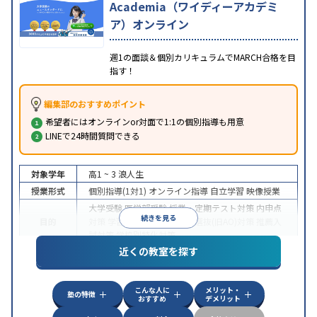
Academia（ワイディーアカデミ
ア）オンライン
週1の面談＆個別カリキュラムでMARCH合格を目
指す！
編集部のおすすめポイント
希望者にはオンラインor対面で1:1の個別指導も用意
LINEで24時間質問できる
対象学年
高1 ~ 3
浪人生
授業形式
個別指導(1対1)
オンライン指導
自立学習
映像授業
大学受験
医学部受験
授業・定期テスト対策
内申点
続きを見る
目的
対策
学習習慣の定着
総合型選抜(旧AO)対策
推薦入
試対策
学校別特化対策
近くの教室を探す
中高一貫校生に対応
授業の振替可能
不登校生に対
特徴
応
学習にPC・タブレットを利用
オンライン対応
1
科目から受講可能
こんな人に
メリット・
塾の特徴
おすすめ
デメリット