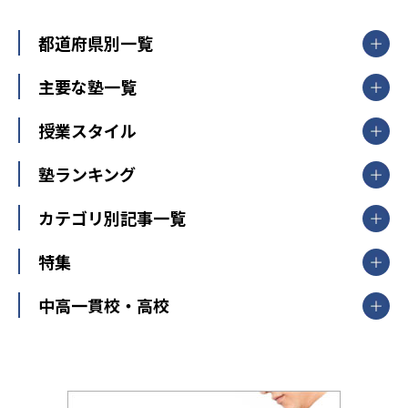
都道府県別一覧
北海道・東北
主要な塾一覧
北海道
青森県
岩手県
宮城県
秋田県
【掲載塾一覧を見る】
授業スタイル
山形県
福島県
臨海セミナー
関東
個別指導
塾ランキング
東京個別指導学院
東京都
神奈川県
埼玉県
千葉県
茨城県
集団授業
個別指導塾TOMAS
栃木県
群馬県
中学受験ランキング
カテゴリ別記事一覧
オンライン指導
明光義塾
大学受験ランキング
北陸
映像授業
ナビ個別指導学院
中学受験
特集
新潟県
富山県
石川県
福井県
個別教室のトライ
高校受験
東進ハイスクール
中部
開成番長直伝！子どもの受験を成功させる方法
中高一貫校・高校
大学受験
武田塾
愛知県
静岡県
岐阜県
三重県
長野県
令和時代の失敗しない塾選び
資格取得・学び直し
山梨県
2020年代の教育
中学入試最前線
教育費・塾代
中学受験最前線
近畿
てら先生の教育業界基本メソッド
座談会
大学入試改革
大阪府
運動と遊びを考える
兵庫県
京都府
奈良県
和歌山県
教育全般