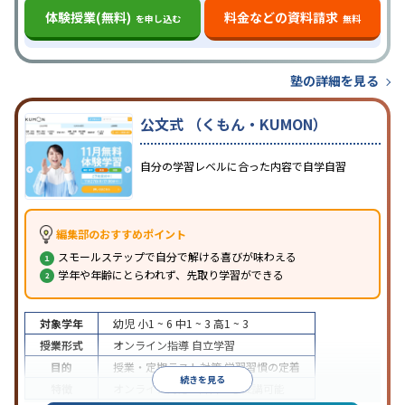
体験授業(無料)
料金などの資料請求
を申し込む
無料
塾の詳細を見る
公文式 （くもん・KUMON）
自分の学習レベルに合った内容で自学自習
編集部のおすすめポイント
スモールステップで自分で解ける喜びが味わえる
学年や年齢にとらわれず、先取り学習ができる
対象学年
幼児
小1 ~ 6
中1 ~ 3
高1 ~ 3
授業形式
オンライン指導
自立学習
目的
授業・定期テスト対策
学習習慣の定着
続きを見る
特徴
オンライン対応
1科目から受講可能