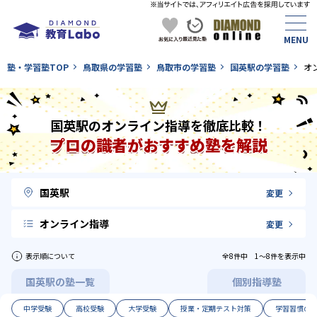
塾・学習塾TOP
鳥取県の学習塾
鳥取市の学習塾
国英駅の学習塾
オ
国英駅のオンライン指導を徹底比較！
プロの識者がおすすめ塾を解説
国英駅
変更
オンライン指導
変更
表示順について
全8件中 1〜8件を表示中
国英駅の塾一覧
個別指導塾
中学受験
高校受験
大学受験
授業・定期テスト対策
学習習慣の