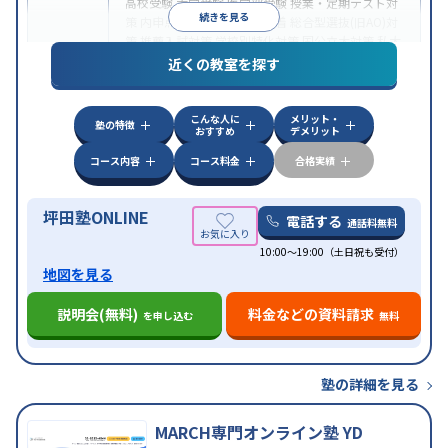
高校受験
大学受験
医学部受験
授業・定期テスト対
続きを見る
策
内申点対策
学習習慣の定着
総合型選抜(旧AO)対
策
推薦入試対策
学校別特化対策
国公立大対策
私大
目的
対策
共通テスト対策
英検(英語検定)対策
漢検(漢字
近くの教室を探す
検定)対策
数学特化対策
英語・英会話特化対策
その
他科目別特化対策
こんな人に
メリット・
中高一貫校生に対応
授業の振替可能
不登校生に対
塾の特徴
おすすめ
デメリット
応
学習にPC・タブレットを利用
オンライン対応
1
特徴
科目から受講可能
季節講習のみの受講可
発達障害
コース内容
コース料金
合格実績
の子どもに対応
坪田塾ONLINE
電話する
通話料無料
10:00～19:00（土日祝も受付）
地図を見る
説明会(無料)
料金などの資料請求
を申し込む
無料
塾の詳細を見る
MARCH専門オンライン塾 YD