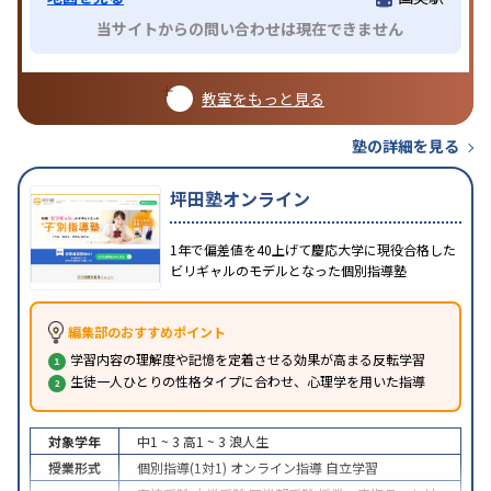
当サイトからの問い合わせは現在できません
教室をもっと見る
塾の詳細を見る
坪田塾オンライン
1年で偏差値を40上げて慶応大学に現役合格した
ビリギャルのモデルとなった個別指導塾
編集部のおすすめポイント
学習内容の理解度や記憶を定着させる効果が高まる反転学習
生徒一人ひとりの性格タイプに合わせ、心理学を用いた指導
対象学年
中1 ~ 3
高1 ~ 3
浪人生
授業形式
個別指導(1対1)
オンライン指導
自立学習