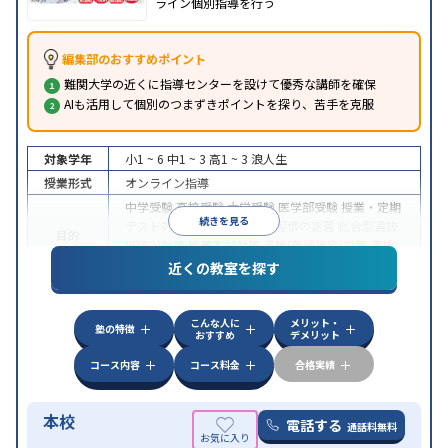
ライン個別指導を行う
編集部のおすすめポイント
難関大学の近くに指導センターを設けて優秀な講師を確保
AIも活用して個別のつまずきポイントを探り、苦手を克服
対象学年
小1 ~ 6
中1 ~ 3
高1 ~ 3
浪人生
授業形式
オンライン指導
中学受験
高校受験
大学受験
医学部受験
授業・定期
続きを見る
テスト対策
内申点対策
学習習慣の定着
総合型選抜
目的
(旧AO)対策
推薦入試対策
英検(英語検定)対策
漢検
(漢字検定)対策
近くの教室を探す
中高一貫校生に対応
成績保証制度あり
授業の振替
特徴
可能
不登校生に対応
学習にPC・タブレットを利用
こんな人に
メリット・
オンライン対応
1科目から受講可能
塾の特徴
おすすめ
デメリット
コース内容
コース料金
合格実績
本校
電話する
通話料無料