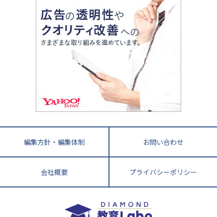
親子で極める家庭学習
滋賀県
令和の大学受験は情報戦！
大学受験塾の選び方
ママテクエグザム
情報Ⅰ、数学が苦手な人注目！最短距離の学力
中学受験に熱心な市区町村ランキング
中国
進化する中高一貫校・高校
アップ法
小学校受験
鳥取県
島根県
岡山県
広島県
山口県
悩み多き「大学受験」相談室
家庭教師
四国
英語・英会話・英検対策
徳島県
香川県
愛媛県
高知県
小学校教師が解説！中学受験のリアル
教育ニュース最前線
九州・沖縄
教育ジャーナリストが徹底解説！ 大学受験の羅
福岡県
佐賀県
長崎県
熊本県
大分県
針盤
宮崎県
鹿児島県
沖縄県
編集方針・編集体制
お問い合わせ
会社概要
プライバシーポリシー