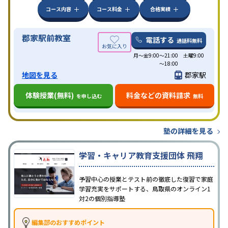
コース内容
コース料金
合格実績
郡家駅前教室
電話する
通話料無料
月～金9:00～21:00 土曜9:00
～18:00
地図を見る
郡家駅
体験授業(無料)
料金などの資料請求
を申し込む
無料
塾の詳細を見る
学習・キャリア教育支援団体 飛翔
予習中心の授業とテスト前の徹底した復習で家庭
学習充実をサポートする、鳥取県のオンライン1
対2の個別指導塾
編集部のおすすめポイント