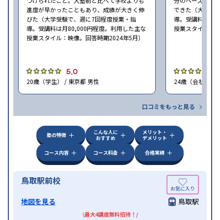
つけられたこと。入塾前と比べて学校よりも
分のペースで進
進度が早かったこともあり、成績が大きく伸
できた（大学受験
びた（大学受験で、週に7回程度授業・指
導。受講料は月8
導。受講料は月80,000円程度。利用した主な
授業スタイル：映
授業スタイル：映像。回答時期2024年5月）
5.0
5
20歳（学生） / 東京都 男性
24歳（会社員<正
口コミをもっと見る
こんな人に
メリット・
塾の特徴
おすすめ
デメリット
コース内容
コース料金
合格実績
鳥取駅前校
地図を見る
鳥取駅
\最大4講座無料招待！/