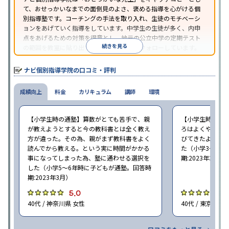
て、おせっかいなまでの面倒見のよさ、褒める指導を心がける個
別指導塾です。コーチングの手法を取り入れ、生徒のモチベーシ
ョンをあげていく指導をしています。中学生の生徒が多く、内申
点をあげるための対策を得意とし、地元の公立中学の定期テスト
続きを見る
の範囲を教室に貼り出すなど手厚く学習をフォローしています。
オリジナルテキストを使用しており、特に英語は各教科書に合わ
せたテキストを使った「先取り学習」で理解度を深められます。
ナビ個別指導学院の口コミ・評判
成績向上
料金
カリキュラム
講師
環境
【小学生時の通塾】算数がとても苦手で、親
【小学生時の通
が教えようとすると今の教科書とは全く教え
ろはよくやり方
方が違った。その為、親がまず教科書をよく
びてきたようで
読んでから教える。という実に時間がかかる
た（小学3〜6年
事になってしまった為、塾に通わせる選択を
期:2023年3月）
した（小学5〜6年時に子どもが通塾。回答時
期:2023年3月）
5.0
4
40代 / 神奈川県 女性
40代 / 東京都 女