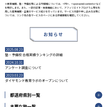
※教育機関、塾・予備校等によるPR情報については、<PR>、<sponsored contents>など
を明示します。また、一部の記事・検索機能において、アフィリエイトプログラム等を利
用した提携機関・企業のサービス紹介を行っています。サービス内容や申し込み方法等に
ついては、リンク先の各サービスのページにある詳細情報を確認してください。
お知らせ
2025.08.23
塾・予備校 合格実績ランキングの詳細
2024.10.31
アンケート調査について
2023.03.23
ダイヤモンド教育ラボのオープンについて
都道府県別一覧
北海道・東北
主要な塾一覧