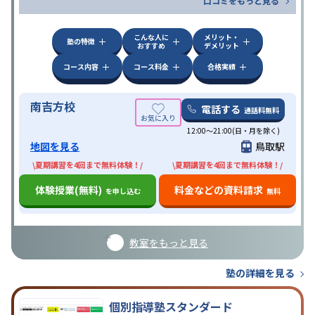
口コミをもっと見る
こんな人に
メリット・
塾の特徴
おすすめ
デメリット
コース内容
コース料金
合格実績
南吉方校
電話する
通話料無料
12:00～21:00(日・月を除く)
地図を見る
鳥取駅
\夏期講習を4回まで無料体験！/
\夏期講習を4回まで無料体験！/
体験授業(無料)
料金などの資料請求
を申し込む
無料
教室をもっと見る
塾の詳細を見る
個別指導塾スタンダード