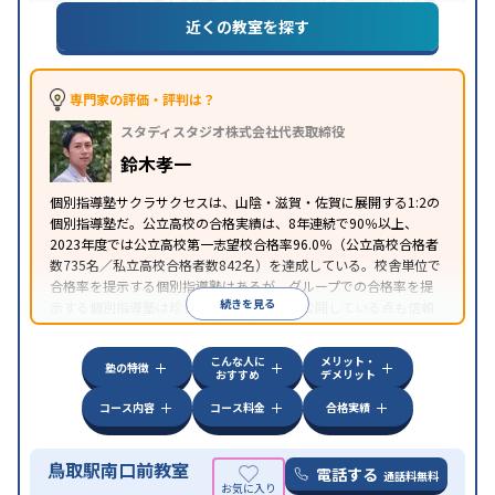
授業・定期テスト対策
内申点対策
学習習慣の定着
総合型選抜(旧AO)対策
推薦入試対策
学校別特化対
近くの教室を探す
目的
策
国公立大対策
私大対策
共通テスト対策
英検(英
語検定)対策
数学特化対策
英語・英会話特化対策
そ
の他科目別特化対策
専門家の評価・評判は？
中高一貫校生に対応
授業の振替可能
不登校生に対
スタディスタジオ株式会社代表取締役
応
学習にPC・タブレットを利用
オンライン対応
1
特徴
科目から受講可能
季節講習のみの受講可
発達障害
鈴木孝一
の子どもに対応
自習室あり
個別指導塾サクラサクセスは、山陰・滋賀・佐賀に展開する1:2の
個別指導塾だ。公立高校の合格実績は、8年連続で90％以上、
2023年度では公立高校第一志望校合格率96.0％（公立高校合格者
数735名／私立高校合格者数842名）を達成している。校舎単位で
合格率を提示する個別指導塾はあるが、グループでの合格率を提
続きを見る
示する個別指導塾は珍しい。さらに人数を公開している点も信頼
できる。指導品質の高さと自信が伺える。
こんな人に
メリット・
塾の特徴
おすすめ
デメリット
コース内容
コース料金
合格実績
鳥取駅南口前教室
電話する
通話料無料