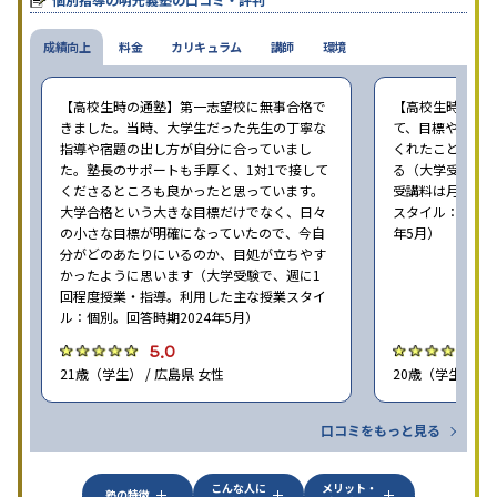
成績向上
料金
カリキュラム
講師
環境
【高校生時の通塾】第一志望校に無事合格で
【高校生時の通
きました。当時、大学生だった先生の丁寧な
て、目標や勉強
指導や宿題の出し方が自分に合っていまし
くれたことが、
た。塾長のサポートも手厚く、1対1で接して
る（大学受験で、
くださるところも良かったと思っています。
受講料は月35,
大学合格という大きな目標だけでなく、日々
スタイル：個別、
の小さな目標が明確になっていたので、今自
年5月）
分がどのあたりにいるのか、目処が立ちやす
かったように思います（大学受験で、週に1
回程度授業・指導。利用した主な授業スタイ
ル：個別。回答時期2024年5月）
5.0
4
21歳（学生） / 広島県 女性
20歳（学生） / 
口コミをもっと見る
こんな人に
メリット・
塾の特徴