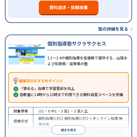
資料請求・体験授業
塾の詳細を見る
個別指導塾サクラサクセス
1:1～1:4の個別指導を低価格で提供する、山陰お
よび佐賀県・滋賀県の塾
編集部のおすすめポイント
「褒める」指導で学習意欲を向上
各教室に14時から22時まで利用できる無料自習スペースを完備
対象学年
小1 ~ 6
中1 ~ 3
高1 ~ 3
浪人生
個別指導(1対1)
個別指導(1対2~)
オンライン指導
映
授業形式
像授業
続きを見る
小学校受験
中学受験
高校受験
大学受験
医学部受験