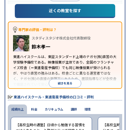
特待生・奨学金制度あり
授業の振替可能
学習に
近くの教室を探す
特徴
PC・タブレットを利用
1科目から受講可能
季節講
習のみの受講可
※2024年6月調査。
大学受験塾・予備校のアンケート調査方法
を参照
専門家の評価・評判は？
スタディスタジオ株式会社代表取締役
鈴木孝一
東進ハイスクールは、東証スタンダード上場のナガセ(株)直営の大
学受験予備校である。映像授業が主体であり、全国のフランチャ
イズ校舎（＝東進衛星予備校）でも同じ映像授業が受けられる
が、やはり直営の強みはある。校舎ごとに異なる運営者ではな
く、ナガセ(株)の直接の管理下にあるため、面談指導などが全校舎
続きを見る
で徹底されていて安心できる。
東進衛星予備校は、運営会社により指導方針や校舎のルールが異
なる。体験授業では、授業のみで判断するのではなく、担当者や
東進ハイスクール・東進衛星予備校の口コミ・評判
校舎雰囲気、校舎での合格実績などを確認すると良いだろう。
成績向上
料金
カリキュラム
講師
環境
【高校生時の通塾】日頃から勉強する習慣を
【高校生時の通