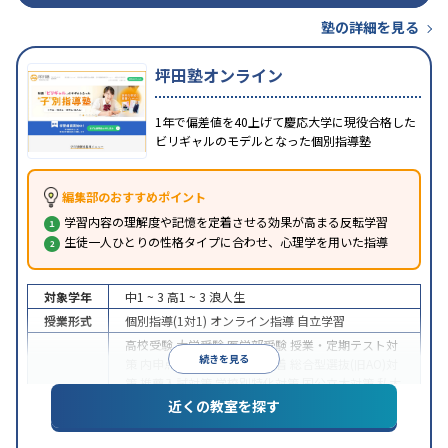
塾の詳細を見る
坪田塾オンライン
1年で偏差値を40上げて慶応大学に現役合格した
ビリギャルのモデルとなった個別指導塾
編集部のおすすめポイント
学習内容の理解度や記憶を定着させる効果が高まる反転学習
生徒一人ひとりの性格タイプに合わせ、心理学を用いた指導
対象学年
中1 ~ 3
高1 ~ 3
浪人生
授業形式
個別指導(1対1)
オンライン指導
自立学習
高校受験
大学受験
医学部受験
授業・定期テスト対
続きを見る
策
内申点対策
学習習慣の定着
総合型選抜(旧AO)対
策
推薦入試対策
学校別特化対策
国公立大対策
私大
目的
対策
共通テスト対策
英検(英語検定)対策
漢検(漢字
近くの教室を探す
検定)対策
数学特化対策
英語・英会話特化対策
その
他科目別特化対策