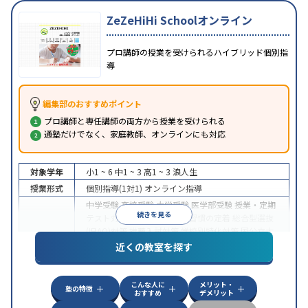
ZeZeHiHi Schoolオンライン
プロ講師の授業を受けられるハイブリッド個別指
導
編集部のおすすめポイント
プロ講師と専任講師の両方から授業を受けられる
通塾だけでなく、家庭教師、オンラインにも対応
対象学年
小1 ~ 6
中1 ~ 3
高1 ~ 3
浪人生
授業形式
個別指導(1対1)
オンライン指導
中学受験
高校受験
大学受験
医学部受験
授業・定期
続きを見る
テスト対策
内申点対策
学習習慣の定着
総合型選抜
(旧AO)対策
推薦入試対策
学校別特化対策
国公立大
目的
対策
私大対策
共通テスト対策
英検(英語検定)対策
近くの教室を探す
漢検(漢字検定)対策
数学特化対策
英語・英会話特化
対策
その他科目別特化対策
こんな人に
メリット・
中高一貫校生に対応
授業の振替可能
不登校生に対
塾の特徴
おすすめ
デメリット
特徴
応
オンライン対応
1科目から受講可能
季節講習の