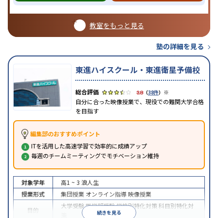
教室をもっと見る
塾の詳細を見る
東進ハイスクール・東進衛星予備校
※
3.8
（
38件
）
自分に合った映像授業で、現役での難関大学合格
を目指す
編集部のおすすめポイント
ITを活用した高速学習で効率的に成績アップ
毎週のチームミーティングでモチベーション維持
対象学年
高1 ~ 3
浪人生
授業形式
集団授業
オンライン指導
映像授業
大学受験
医学部受験
学校別特化対策
科目別特化対
目的
続きを見る
策