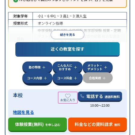
対象学年
小1 ~ 6
中1 ~ 3
高1 ~ 3
浪人生
授業形式
オンライン指導
中学受験
高校受験
大学受験
医学部受験
授業・定期
続きを見る
テスト対策
内申点対策
学習習慣の定着
総合型選抜
目的
(旧AO)対策
推薦入試対策
英検(英語検定)対策
漢検
(漢字検定)対策
近くの教室を探す
中高一貫校生に対応
成績保証制度あり
授業の振替
特徴
可能
不登校生に対応
学習にPC・タブレットを利用
こんな人に
メリット・
オンライン対応
1科目から受講可能
塾の特徴
おすすめ
デメリット
コース内容
コース料金
合格実績
本校
電話する
通話料無料
10:00〜22:00
地図を見る
体験授業(無料)
料金などの資料請求
を申し込む
無料