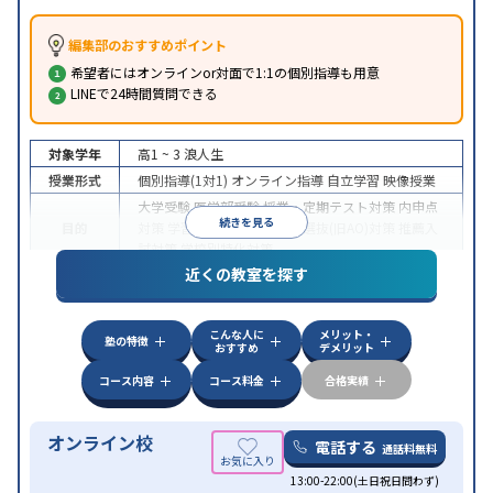
編集部のおすすめポイント
希望者にはオンラインor対面で1:1の個別指導も用意
LINEで24時間質問できる
対象学年
高1 ~ 3
浪人生
授業形式
個別指導(1対1)
オンライン指導
自立学習
映像授業
大学受験
医学部受験
授業・定期テスト対策
内申点
続きを見る
目的
対策
学習習慣の定着
総合型選抜(旧AO)対策
推薦入
試対策
学校別特化対策
近くの教室を探す
中高一貫校生に対応
授業の振替可能
不登校生に対
特徴
応
学習にPC・タブレットを利用
オンライン対応
1
科目から受講可能
こんな人に
メリット・
塾の特徴
おすすめ
デメリット
コース内容
コース料金
合格実績
オンライン校
電話する
通話料無料
13:00-22:00(土日祝日問わず)