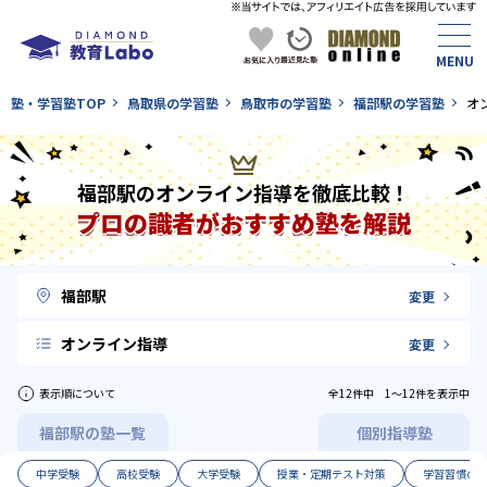
塾・学習塾TOP
鳥取県の学習塾
鳥取市の学習塾
福部駅の学習塾
オ
福部駅のオンライン指導を徹底比較！
プロの識者がおすすめ塾を解説
福部駅
変更
オンライン指導
変更
表示順について
全12件中 1〜12件を表示中
福部駅の塾一覧
個別指導塾
中学受験
高校受験
大学受験
授業・定期テスト対策
学習習慣の