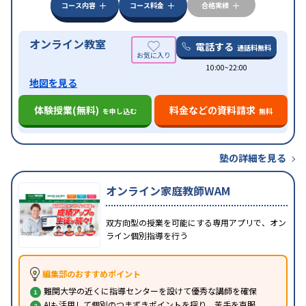
みの受講可
自習室あり
コース内容
コース料金
合格実績
オンライン教室
電話する
通話料無料
10:00~22:00
地図を見る
体験授業(無料)
料金などの資料請求
を申し込む
無料
塾の詳細を見る
オンライン家庭教師WAM
双方向型の授業を可能にする専用アプリで、オン
ライン個別指導を行う
編集部のおすすめポイント
難関大学の近くに指導センターを設けて優秀な講師を確保
AIも活用して個別のつまずきポイントを探り、苦手を克服