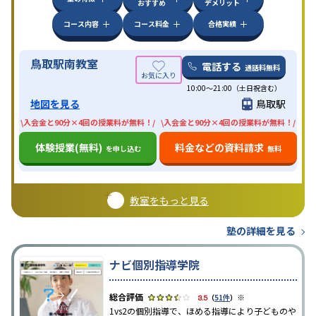
おすすめ
デメリット
コース内容
コース料金
合格実績
鳥取駅南教室
電話する
通話料無料
10:00〜21:00（土日祝含む）
地図を見る
鳥取駅
\入会金と90分×4回の授業料が無料！/
\入会金と90分×4回の授業料が無料！/
体験授業(無料)
料金などの資料請求
を申し込む
無料
教室をもっと見る
塾の詳細を見る
ナビ個別指導学院
※
3.5
（
51件
）
1vs2の個別指導で、ほめる指導により子どものや