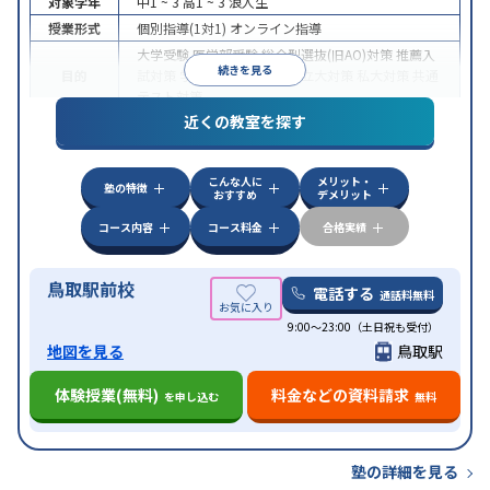
対象学年
中1 ~ 3
高1 ~ 3
浪人生
授業形式
個別指導(1対1)
オンライン指導
大学受験
医学部受験
総合型選抜(旧AO)対策
推薦入
続きを見る
目的
試対策
学校別特化対策
国公立大対策
私大対策
共通
テスト対策
近くの教室を探す
中高一貫校生に対応
授業の振替可能
不登校生に対
特徴
応
オンライン対応
1科目から受講可能
季節講習の
みの受講可
自習室あり
こんな人に
メリット・
塾の特徴
おすすめ
デメリット
コース内容
コース料金
合格実績
鳥取駅前校
電話する
通話料無料
9:00～23:00（土日祝も受付）
地図を見る
鳥取駅
体験授業(無料)
料金などの資料請求
を申し込む
無料
塾の詳細を見る