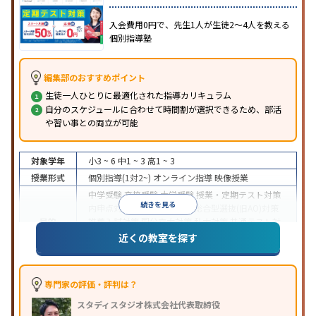
入会費用0円で、先生1人が生徒2〜4人を教える
個別指導塾
編集部のおすすめポイント
生徒一人ひとりに最適化された指導カリキュラム
自分のスケジュールに合わせて時間割が選択できるため、部活
や習い事との両立が可能
対象学年
小3 ~ 6
中1 ~ 3
高1 ~ 3
授業形式
個別指導(1対2~)
オンライン指導
映像授業
中学受験
高校受験
大学受験
授業・定期テスト対策
続きを見る
内申点対策
学習習慣の定着
総合型選抜(旧AO)対策
目的
推薦入試対策
国公立大対策
私大対策
共通テスト対
策
英検(英語検定)対策
漢検(漢字検定)対策
数学特化
近くの教室を探す
対策
中高一貫校生に対応
授業の振替可能
不登校生に対
応
学習にPC・タブレットを利用
オンライン対応
1
専門家の評価・評判は？
特徴
科目から受講可能
季節講習のみの受講可
自習室あ
スタディスタジオ株式会社代表取締役
り