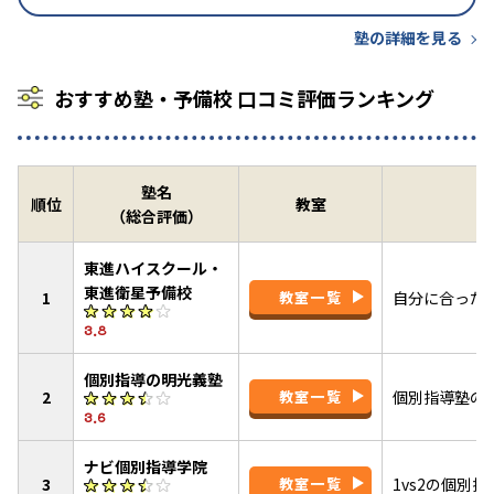
塾の詳細を見る
おすすめ塾・予備校 口コミ評価ランキング
塾名
順位
教室
（総合評価）
東進ハイスクール・
東進衛星予備校
1
教室一覧
自分に合った
3.8
個別指導の明光義塾
2
教室一覧
個別指導塾の
3.6
ナビ個別指導学院
3
教室一覧
1vs2の個別