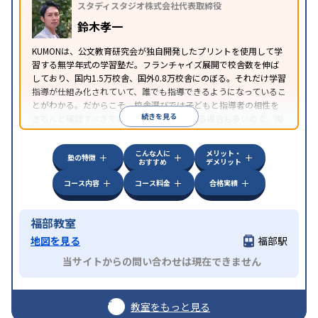
スタディスタジオ株式会社代表取締役
鈴木孝一
KUMONは、公文教育研究会が独自開発したプリントを使用して学
習する無学年式の学習塾だ。フランチャイズ展開で校舎数を伸ば
しており、国内1.5万校舎、国外0.8万校舎にのぼる。それだけ学習
指導が仕組み化されていて、誰でも指導できるようになっているこ
とがわかる。だからこそ、校舎選びでは子どもと指導者の相性を
続きを見る
きちんと確認すべきである。近所に2校舎ある場合も多いので、両
方見学してみることをオススメする。
こんな人に
メリット・
塾の特徴
おすすめ
デメリット
コース内容
コース料金
合格実績
福部教室
地図を見る
福部駅
当サイトからの問い合わせは現在できません
教室をもっと見る