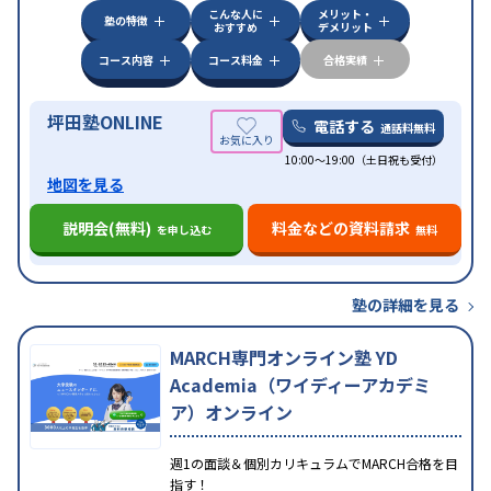
こんな人に
メリット・
中高一貫校生に対応
授業の振替可能
不登校生に対
塾の特徴
おすすめ
デメリット
応
学習にPC・タブレットを利用
オンライン対応
1
特徴
科目から受講可能
季節講習のみの受講可
発達障害
コース内容
コース料金
合格実績
の子どもに対応
坪田塾ONLINE
電話する
通話料無料
10:00～19:00（土日祝も受付）
地図を見る
説明会(無料)
料金などの資料請求
を申し込む
無料
塾の詳細を見る
MARCH専門オンライン塾 YD
Academia（ワイディーアカデミ
ア）オンライン
週1の面談＆個別カリキュラムでMARCH合格を目
指す！