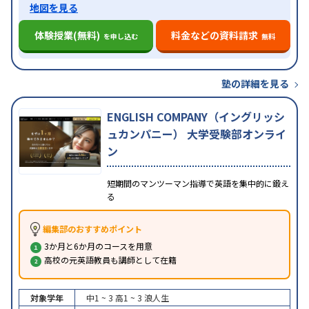
地図を見る
体験授業(無料)
料金などの資料請求
を申し込む
無料
塾の詳細を見る
ENGLISH COMPANY（イングリッシ
ュカンパニー） 大学受験部オンライ
ン
短期間のマンツーマン指導で英語を集中的に鍛え
る
編集部のおすすめポイント
3か月と6か月のコースを用意
高校の元英語教員も講師として在籍
対象学年
中1 ~ 3
高1 ~ 3
浪人生