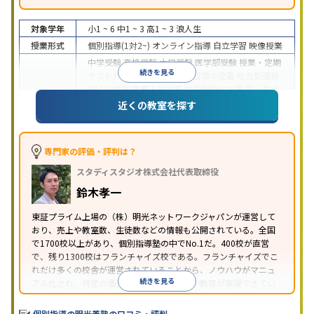
対象学年
小1 ~ 6
中1 ~ 3
高1 ~ 3
浪人生
授業形式
個別指導(1対2~)
オンライン指導
自立学習
映像授業
中学受験
高校受験
大学受験
医学部受験
授業・定期
続きを見る
テスト対策
内申点対策
学習習慣の定着
総合型選抜
(旧AO)対策
推薦入試対策
学校別特化対策
国公立大
目的
対策
私大対策
共通テスト対策
英検(英語検定)対策
近くの教室を探す
漢検(漢字検定)対策
数学特化対策
英語・英会話特化
対策
その他科目別特化対策
中高一貫校生に対応
特待生・奨学金制度あり
授業
専門家の評価・評判は？
の振替可能
不登校生に対応
学習にPC・タブレット
スタディスタジオ株式会社代表取締役
特徴
を利用
オンライン対応
1科目から受講可能
季節講
習のみの受講可
発達障害の子どもに対応
自習室あ
鈴木孝一
り
※2023年3月調査。
小学校高学年の個別指導塾アンケート調査方法
を参
東証プライム上場の（株）明光ネットワークジャパンが運営して
おり、売上や教室数、生徒数などの情報も公開されている。全国
照
で1700校以上があり、個別指導塾の中でNo.1だ。400校が直営
で、残り1300校はフランチャイズ校である。フランチャイズでこ
れだけ多くの校舎が運営されていることから、ノウハウがマニュ
続きを見る
アル化され、特定の優秀な人材に依存しない教育が実現できてい
ることが推測される。
個別指導の明光義塾の口コミ・評判