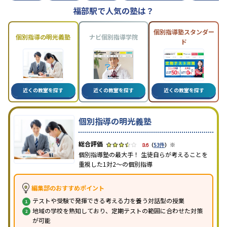
福部駅で人気の塾は？
個別指導塾スタンダー
個別指導の明光義塾
ナビ個別指導学院
ド
近くの教室を探す
近くの教室を探す
近くの教室を探す
個別指導の明光義塾
※
3.6
（
53件
）
個別指導塾の最大手！ 生徒自らが考えることを
重視した1対2〜の個別指導
編集部のおすすめポイント
テストや受験で発揮できる考える力を養う対話型の授業
地域の学校を熟知しており、定期テストの範囲に合わせた対策
が可能