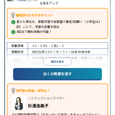
る気をアップ
編集部のおすすめポイント
覚えた単元を、家庭学習や自習室で最低3回解く（小学生は2
回）ことで、学習の定着を図る
4回まで無料体験が可能！
対象学年
小1 ~ 6
中1 ~ 3
高1 ~ 3
授業形式
個別指導(1対2~)
オンライン指導
映像授業
中学受験
高校受験
大学受験
授業・定期テスト対策
目的
続きを見る
内申点対策
学習習慣の定着
成績保証制度あり
授業の振替可能
オンライン対応
近くの教室を探す
特徴
1科目から受講可能
季節講習のみの受講可
自習室あ
り
※2023年3月調査。
小学校高学年の個別指導塾アンケート調査方法
を参
照
専門家の評価・評判は？
ノンフィクションライター
杉浦由美子
ナビ個別指導学院は「おせっかいな先生」をキャッチコピーとし