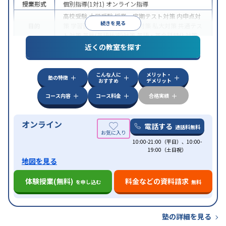
授業形式
個別指導(1対1)
オンライン指導
高校受験
大学受験
授業・定期テスト対策
内申点対
続きを見る
目的
策
学習習慣の定着
国公立大対策
私大対策
共通テス
ト対策
英検(英語検定)対策
英語・英会話特化対策
近くの教室を探す
中高一貫校生に対応
授業の振替可能
不登校生に対
特徴
応
学習にPC・タブレットを利用
オンライン対応
1
科目から受講可能
こんな人に
メリット・
塾の特徴
おすすめ
デメリット
コース内容
コース料金
合格実績
オンライン
電話する
通話料無料
10:00-21:00（平日）、10:00-
19:00（土日祝）
地図を見る
体験授業(無料)
料金などの資料請求
を申し込む
無料
塾の詳細を見る