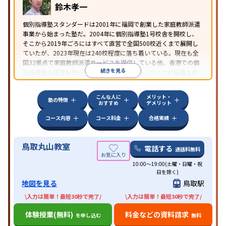
鈴木孝一
個別指導塾スタンダードは2001年に福岡で創業した家庭教師派遣
事業から始まった塾だ。2004年に個別指導塾1号校舎を開校し、
そこから2019年ごろにはすべて直営で全国500校近くまで展開し
ていたが、2023年現在は240校程度に落ち着いている。現在も全
国32拠点で家庭教師派遣サービスを提供している他、香港での個
続きを見る
別指導塾の運営も行っており、汎用的な指導ノウハウが蓄積され
ていることが伺える。
こんな人に
メリット・
塾の特徴
おすすめ
デメリット
コース内容
コース料金
合格実績
鳥取丸山教室
電話する
通話料無料
10:00～19:00(土曜・日曜・祝
日を除く)
地図を見る
鳥取駅
\入力は簡単！最短30秒で完了/
\入力は簡単！最短30秒で完了/
体験授業(無料)
料金などの資料請求
を申し込む
無料