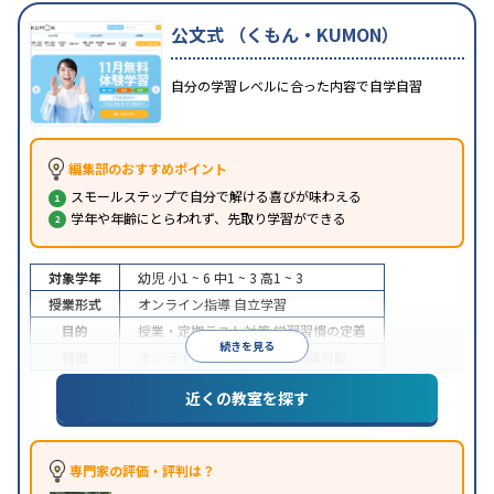
公文式 （くもん・KUMON）
自分の学習レベルに合った内容で自学自習
編集部のおすすめポイント
スモールステップで自分で解ける喜びが味わえる
学年や年齢にとらわれず、先取り学習ができる
対象学年
幼児
小1 ~ 6
中1 ~ 3
高1 ~ 3
授業形式
オンライン指導
自立学習
目的
授業・定期テスト対策
学習習慣の定着
続きを見る
特徴
オンライン対応
1科目から受講可能
近くの教室を探す
専門家の評価・評判は？