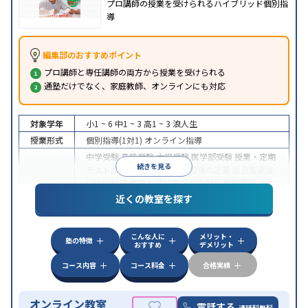
プロ講師の授業を受けられるハイブリッド個別指
導
編集部のおすすめポイント
プロ講師と専任講師の両方から授業を受けられる
通塾だけでなく、家庭教師、オンラインにも対応
対象学年
小1 ~ 6
中1 ~ 3
高1 ~ 3
浪人生
授業形式
個別指導(1対1)
オンライン指導
中学受験
高校受験
大学受験
医学部受験
授業・定期
続きを見る
テスト対策
内申点対策
学習習慣の定着
総合型選抜
(旧AO)対策
推薦入試対策
学校別特化対策
国公立大
目的
対策
私大対策
共通テスト対策
英検(英語検定)対策
近くの教室を探す
漢検(漢字検定)対策
数学特化対策
英語・英会話特化
対策
その他科目別特化対策
こんな人に
メリット・
中高一貫校生に対応
授業の振替可能
不登校生に対
塾の特徴
おすすめ
デメリット
特徴
応
オンライン対応
1科目から受講可能
季節講習の
みの受講可
自習室あり
コース内容
コース料金
合格実績
オンライン教室
電話する
通話料無料