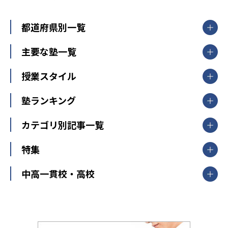
都道府県別一覧
北海道・東北
主要な塾一覧
北海道
青森県
岩手県
宮城県
秋田県
【掲載塾一覧を見る】
授業スタイル
山形県
福島県
臨海セミナー
関東
個別指導
塾ランキング
東京個別指導学院
東京都
神奈川県
埼玉県
千葉県
茨城県
集団授業
個別指導塾TOMAS
栃木県
群馬県
中学受験ランキング
カテゴリ別記事一覧
オンライン指導
明光義塾
大学受験ランキング
北陸
映像授業
ナビ個別指導学院
中学受験
特集
新潟県
富山県
石川県
福井県
個別教室のトライ
高校受験
東進ハイスクール
中部
開成番長直伝！子どもの受験を成功させる方法
中高一貫校・高校
大学受験
武田塾
愛知県
静岡県
岐阜県
三重県
長野県
令和時代の失敗しない塾選び
資格取得・学び直し
山梨県
2020年代の教育
中学入試最前線
教育費・塾代
中学受験最前線
近畿
てら先生の教育業界基本メソッド
座談会
大学入試改革
大阪府
運動と遊びを考える
兵庫県
京都府
奈良県
和歌山県
教育全般