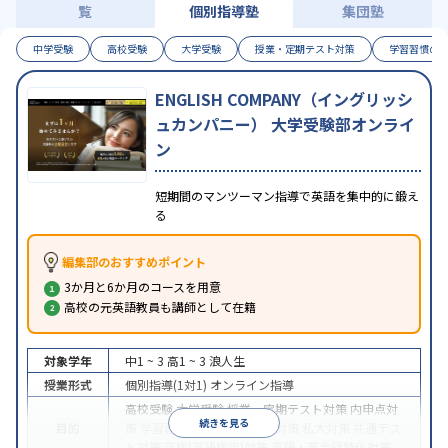
覧
個別指導塾
集団塾
中学受験
高校受験
大学受験
授業・定期テスト対策
学習習慣の
ENGLISH COMPANY（イングリッシ
ュカンパニー） 大学受験部オンライ
ン
短期間のマンツーマン指導で英語を集中的に鍛え
る
編集部のおすすめポイント
3か月と6か月のコースを用意
高校の元英語教員も講師として在籍
対象学年
中1 ~ 3
高1 ~ 3
浪人生
授業形式
個別指導(1対1)
オンライン指導
高校受験
大学受験
授業・定期テスト対策
内申点対
続きを見る
目的
策
学習習慣の定着
国公立大対策
私大対策
共通テス
ト対策
英検(英語検定)対策
英語・英会話特化対策