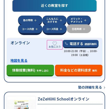
近くの教室を探す
中高一貫校生に対応
授業の振替可能
不登校生に対
特徴
応
学習にPC・タブレットを利用
オンライン対応
1
科目から受講可能
こんな人に
メリット・
塾の特徴
おすすめ
デメリット
コース内容
コース料金
合格実績
オンライン
電話する
通話料無料
10:00-21:00（平日）、10:00-
19:00（土日祝）
地図を見る
体験授業(無料)
料金などの資料請求
を申し込む
無料
塾の詳細を見る
ZeZeHiHi Schoolオンライン