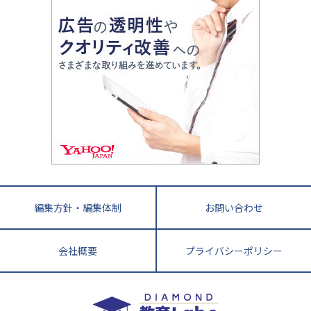
親子で極める家庭学習
滋賀県
令和の大学受験は情報戦！
大学受験塾の選び方
ママテクエグザム
情報Ⅰ、数学が苦手な人注目！最短距離の学力
中学受験に熱心な市区町村ランキング
中国
進化する中高一貫校・高校
アップ法
小学校受験
鳥取県
島根県
岡山県
広島県
山口県
悩み多き「大学受験」相談室
家庭教師
四国
英語・英会話・英検対策
徳島県
香川県
愛媛県
高知県
小学校教師が解説！中学受験のリアル
教育ニュース最前線
九州・沖縄
教育ジャーナリストが徹底解説！ 大学受験の羅
福岡県
佐賀県
長崎県
熊本県
大分県
針盤
宮崎県
鹿児島県
沖縄県
編集方針・編集体制
お問い合わせ
会社概要
プライバシーポリシー