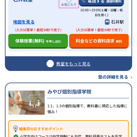
電話する
通話料無料
10:00～19:00(土曜・日曜・祝
日を除く)
地図を見る
石井駅
\入力は簡単！最短30秒で完了/
\入力は簡単！最短30秒で完了/
体験授業(無料)
料金などの資料請求
を申し込む
無料
教室をもっと見る
塾の詳細を見る
みやび個別指導学院
1:1、1:3の個別指導で、教科書に順応した指導に
強み！
編集部のおすすめポイント
小学生向けコースは中学受験にも対応、無料月例テストを全学