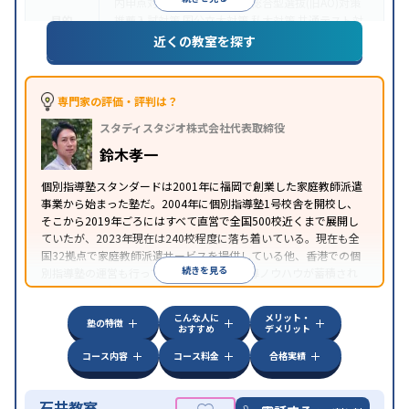
内申点対策
学習習慣の定着
総合型選抜(旧AO)対策
目的
推薦入試対策
国公立大対策
私大対策
共通テスト対
策
英検(英語検定)対策
漢検(漢字検定)対策
数学特化
近くの教室を探す
対策
中高一貫校生に対応
授業の振替可能
不登校生に対
応
学習にPC・タブレットを利用
オンライン対応
1
専門家の評価・評判は？
特徴
科目から受講可能
季節講習のみの受講可
自習室あ
スタディスタジオ株式会社代表取締役
り
鈴木孝一
個別指導塾スタンダードは2001年に福岡で創業した家庭教師派遣
事業から始まった塾だ。2004年に個別指導塾1号校舎を開校し、
そこから2019年ごろにはすべて直営で全国500校近くまで展開し
ていたが、2023年現在は240校程度に落ち着いている。現在も全
国32拠点で家庭教師派遣サービスを提供している他、香港での個
続きを見る
別指導塾の運営も行っており、汎用的な指導ノウハウが蓄積され
ていることが伺える。
こんな人に
メリット・
塾の特徴
おすすめ
デメリット
コース内容
コース料金
合格実績
石井教室