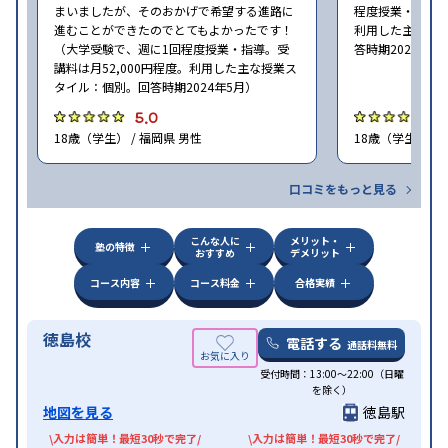
まいましたが、そのおかげで希望する進路に
程度授業・指導。
進むことができたのでとてもよかったです！
利用した主な授
（大学受験で、週に1回程度授業・指導。受
答時期2024年5
講料は月52,000円程度。利用した主な授業ス
タイル：個別。回答時期2024年5月）
5.0
4
18歳（学生） / 福岡県 男性
18歳（学生） / 
口コミをもっと見る
こんな人に
メリット・
塾の特徴
おすすめ
デメリット
コース内容
コース料金
合格実績
徳島校
電話する
通話料無料
受付時間：13:00～22:00（日曜
を除く）
地図を見る
徳島駅
\入力は簡単！最短30秒で完了/
\入力は簡単！最短30秒で完了/