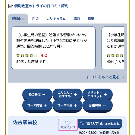
個別教室のトライの口コミ・評判
成績向上
料金
カリキュラム
講師
環境
【小学生時の通塾】勉強する習慣がついた。
【小学生時の通塾
勉強方法を理解した（小学5年時に子どもが
はり成績向上には
通塾。回答時期:2023年3月）
どもが通塾。回答時
4.0
4
50代 / 兵庫県 男性
40代 / 大阪府 女
口コミをもっと見る
こんな人に
メリット・
塾の特徴
おすすめ
デメリット
コース内容
コース料金
合格実績
佐古駅前校
電話する
通話料無料
9:00～23:00（土日祝も受付）