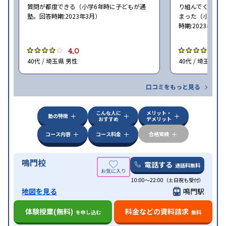
質問が都度できる（小学6年時に子どもが通
り組んでくれた
塾。回答時期:2023年3月）
まった（小学5〜
時期:2023年3月
4.0
4
40代 / 埼玉県 男性
40代 / 埼玉県 女
口コミをもっと見る
こんな人に
メリット・
塾の特徴
おすすめ
デメリット
コース内容
コース料金
合格実績
鳴門校
電話する
通話料無料
10:00～22:00（土日祝も受付）
地図を見る
鳴門駅
体験授業(無料)
料金などの資料請求
を申し込む
無料