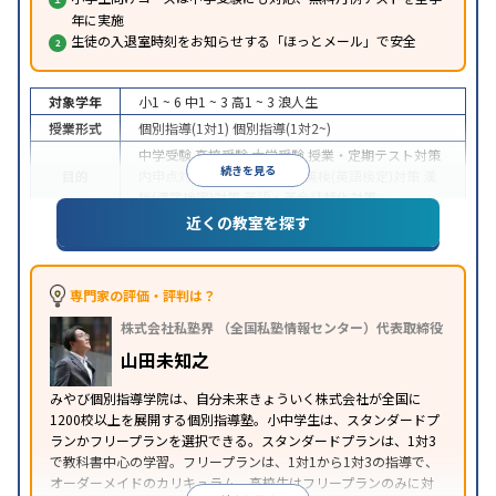
年に実施
生徒の入退室時刻をお知らせする「ほっとメール」で安全
対象学年
小1 ~ 6
中1 ~ 3
高1 ~ 3
浪人生
授業形式
個別指導(1対1)
個別指導(1対2~)
中学受験
高校受験
大学受験
授業・定期テスト対策
続きを見る
目的
内申点対策
学習習慣の定着
英検(英語検定)対策
漢
検(漢字検定)対策
英語・英会話特化対策
近くの教室を探す
1科目から受講可能
季節講習のみの受講可
自習室あ
特徴
り
※2023年3月調査。
小学校高学年の個別指導塾アンケート調査方法
を参
照
専門家の評価・評判は？
株式会社私塾界 （全国私塾情報センター）代表取締役
山田未知之
みやび個別指導学院は、自分未来きょういく株式会社が全国に
1200校以上を展開する個別指導塾。小中学生は、スタンダードプ
ランかフリープランを選択できる。スタンダードプランは、1対3
で教科書中心の学習。フリープランは、1対1から1対3の指導で、
オーダーメイドのカリキュラム。高校生はフリープランのみに対