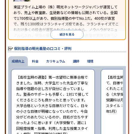
※2023年3月調査。
小学校高学年の個別指導塾アンケート調査方法
を参
東証プライム上場の（株）明光ネットワークジャパンが運営して
おり、売上や教室数、生徒数などの情報も公開されている。全国
照
で1700校以上があり、個別指導塾の中でNo.1だ。400校が直営
で、残り1300校はフランチャイズ校である。フランチャイズでこ
れだけ多くの校舎が運営されていることから、ノウハウがマニュ
続きを見る
アル化され、特定の優秀な人材に依存しない教育が実現できてい
ることが推測される。
個別指導の明光義塾の口コミ・評判
成績向上
料金
カリキュラム
講師
環境
【高校生時の通塾】第一志望校に無事合格で
【高校生時の通
きました。当時、大学生だった先生の丁寧な
て、目標や勉強
指導や宿題の出し方が自分に合っていまし
くれたことが、
た。塾長のサポートも手厚く、1対1で接して
る（大学受験で、
くださるところも良かったと思っています。
受講料は月35,
大学合格という大きな目標だけでなく、日々
スタイル：個別、
の小さな目標が明確になっていたので、今自
年5月）
分がどのあたりにいるのか、目処が立ちやす
かったように思います（大学受験で、週に1
回程度授業・指導。利用した主な授業スタイ
ル：個別。回答時期2024年5月）