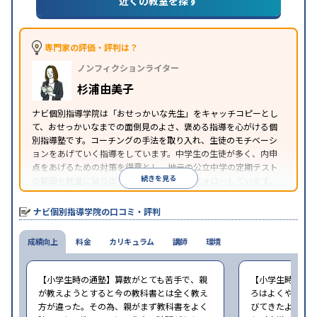
近くの教室を探す
特徴
1科目から受講可能
季節講習のみの受講可
自習室あ
り
※2023年3月調査。
小学校高学年の個別指導塾アンケート調査方法
を参
照
専門家の評価・評判は？
ノンフィクションライター
杉浦由美子
ナビ個別指導学院は「おせっかいな先生」をキャッチコピーとし
て、おせっかいなまでの面倒見のよさ、褒める指導を心がける個
別指導塾です。コーチングの手法を取り入れ、生徒のモチベーシ
ョンをあげていく指導をしています。中学生の生徒が多く、内申
点をあげるための対策を得意とし、地元の公立中学の定期テスト
続きを見る
の範囲を教室に貼り出すなど手厚く学習をフォローしています。
オリジナルテキストを使用しており、特に英語は各教科書に合わ
せたテキストを使った「先取り学習」で理解度を深められます。
ナビ個別指導学院の口コミ・評判
成績向上
料金
カリキュラム
講師
環境
【小学生時の通塾】算数がとても苦手で、親
【小学生時の通
が教えようとすると今の教科書とは全く教え
ろはよくやり方
方が違った。その為、親がまず教科書をよく
びてきたようで