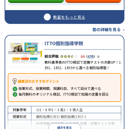
教室をもっと見る
塾の詳細を見る
ITTO個別指導学院
※
3.5
（
47件
）
教科書準拠のITTO模試で定期テストの点数UP！1
対1、1対2、1対3から選べる個別指導塾！
編集部のおすすめポイント
授業形式、授業時間、受講科目、すべて自分で選べる
毎月無料のオリジナル模試、ITTO模試で知識の定着を図る
対象学年
小1 ~ 6
中1 ~ 3
高1 ~ 3
浪人生
授業形式
個別指導(1対1)
個別指導(1対2~)
中学受験
高校受験
大学受験
授業・定期テスト対策
続きを見る
目的
内申点対策
学習習慣の定着
英検(英語検定)対策
漢