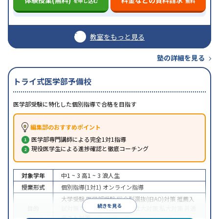
を申し込む
無料
教室をもっと見る
塾の詳細を見る
トライ式医学部予備校
医学部受験に特化した個別指導で合格を目指す
編集部のおすすめポイント
医学部専門講師による完全1対1指導
現役医学生による進捗確認と徹底コーチング
対象学年
中1 ~ 3
高1 ~ 3
浪人生
授業形式
個別指導(1対1)
オンライン指導
大学受験
医学部受験
総合型選抜(旧AO)対策
推薦入
続きを見る
目的
試対策
学校別特化対策
国公立大対策
私大対策
共通
テスト対策