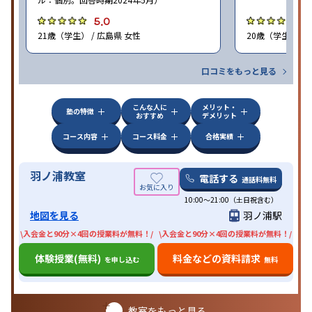
5.0
4
21歳（学生） / 広島県 女性
20歳（学生） / 
口コミをもっと見る
こんな人に
メリット・
塾の特徴
おすすめ
デメリット
コース内容
コース料金
合格実績
羽ノ浦教室
電話する
通話料無料
10:00〜21:00（土日祝含む）
地図を見る
羽ノ浦駅
\入会金と90分×4回の授業料が無料！/
\入会金と90分×4回の授業料が無料！/
体験授業(無料)
料金などの資料請求
を申し込む
無料
教室をもっと見る