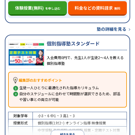
体験授業(無料)
料金などの資料請求
を申し込む
無料
塾の詳細を見る
個別指導塾スタンダード
入会費用0円で、先生1人が生徒2〜4人を教える
個別指導塾
編集部のおすすめポイント
生徒一人ひとりに最適化された指導カリキュラム
自分のスケジュールに合わせて時間割が選択できるため、部活
や習い事との両立が可能
対象学年
小3 ~ 6
中1 ~ 3
高1 ~ 3
授業形式
個別指導(1対2~)
オンライン指導
映像授業
中学受験
高校受験
大学受験
授業・定期テスト対策
続きを見る