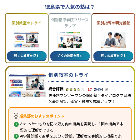
徳島県で人気の塾は？
個別指導学院フリース
個別教室のトライ
個別指導の明光義塾
テップ
近くの教室を探す
近くの教室を探す
近くの教室を探す
個別教室のトライ
※
3.7
（
54件
）
専任制マンツーマンの個別塾×ダイアログ学習法
×最新AIで、確実・最短で成績アップ！
編集部のおすすめポイント
わかったつもりを防ぐ双方向の授業を実現し、1回の授業で本
質的に理解ができる
AI学習診断で苦手を10分で診断。理解度を客観的に把握でき、