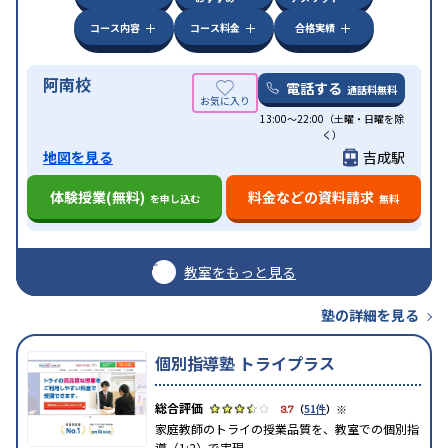
コース内容
コース料金
合格実績
阿南校
電話する
通話料無料
13:00〜22:00（土曜・日曜を除
く）
地図を見る
吉成駅
体験授業(無料)
料金などの資料請求
を申し込む
無料
教室をもっと見る
塾の詳細を見る
個別指導塾 トライプラス
※
3.7
（
51件
）
家庭教師のトライの授業品質を、教室での個別指
導（1:2）で実現