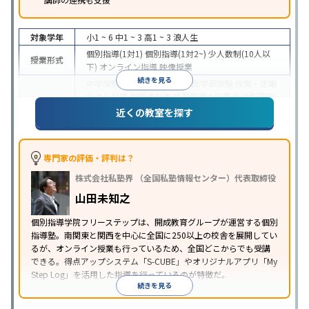
対象学年
小1 ~ 6
中1 ~ 3
高1 ~ 3
浪人生
個別指導(1対1)
個別指導(1対2~)
少人数制(10人以
授業形式
下)
オンライン指導
映像授業
続きを見る
中学受験
高校受験
大学受験
医学部受験
授業・定期
テスト対策
内申点対策
学習習慣の定着
総合型選抜
(旧AO)対策
推薦入試対策
学校別特化対策
国公立大
近くの教室を探す
目的
対策
私大対策
共通テスト対策
英検(英語検定)対策
漢検(漢字検定)対策
数学特化対策
英語・英会話特化
対策
その他科目別特化対策
専門家の評価・評判は？
中高一貫校生に対応
特待生・奨学金制度あり
成績
株式会社私塾界 （全国私塾情報センター）代表取締役
保証制度あり
授業の振替可能
学習にPC・タブレッ
特徴
トを利用
オンライン対応
1科目から受講可能
季節
山田未知之
講習のみの受講可
自習室あり
個別指導学院フリーステップは、開成教育グループが運営する個別
指導塾。南関東と関西を中心に全国に250以上の校舎を展開してい
るが、オンライン授業も行っているため、全国どこからでも受講
できる。得点アップシステム「S-CUBE」やオリジナルアプリ「My
Step Log」を活用した指導を行っているのが特徴だ。
続きを見る