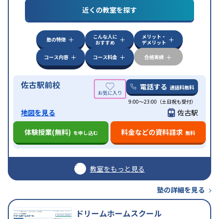
近くの教室を探す
中高一貫校生に対応
授業の振替可能
不登校生に対
特徴
応
オンライン対応
1科目から受講可能
季節講習の
みの受講可
自習室あり
こんな人に
メリット・
塾の特徴
おすすめ
デメリット
コース内容
コース料金
合格実績
佐古駅前校
電話する
通話料無料
9:00～23:00（土日祝も受付）
地図を見る
佐古駅
体験授業(無料)
料金などの資料請求
を申し込む
無料
教室をもっと見る
塾の詳細を見る
ドリームホームスクール