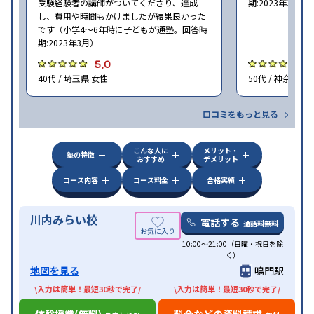
受験経験者の講師がついてくださり、達成
期:2023年3月）
し、費用や時間もかけましたが結果良かった
です（小学4〜6年時に子どもが通塾。回答時
期:2023年3月）
5.0
4
40代 / 埼玉県 女性
50代 / 神奈川県
口コミをもっと見る
こんな人に
メリット・
塾の特徴
おすすめ
デメリット
コース内容
コース料金
合格実績
川内みらい校
電話する
通話料無料
10:00～21:00（日曜・祝日を除
く）
地図を見る
鳴門駅
\入力は簡単！最短30秒で完了/
\入力は簡単！最短30秒で完了/
体験授業(無料)
料金などの資料請求