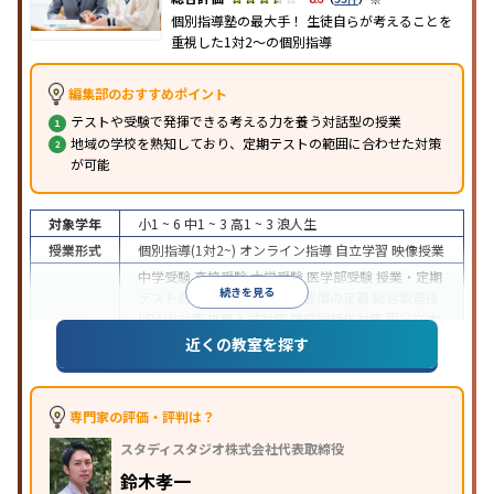
個別指導塾の最大手！ 生徒自らが考えることを
重視した1対2〜の個別指導
編集部のおすすめポイント
テストや受験で発揮できる考える力を養う対話型の授業
地域の学校を熟知しており、定期テストの範囲に合わせた対策
が可能
対象学年
小1 ~ 6
中1 ~ 3
高1 ~ 3
浪人生
授業形式
個別指導(1対2~)
オンライン指導
自立学習
映像授業
中学受験
高校受験
大学受験
医学部受験
授業・定期
続きを見る
テスト対策
内申点対策
学習習慣の定着
総合型選抜
(旧AO)対策
推薦入試対策
学校別特化対策
国公立大
目的
対策
私大対策
共通テスト対策
英検(英語検定)対策
近くの教室を探す
漢検(漢字検定)対策
数学特化対策
英語・英会話特化
対策
その他科目別特化対策
中高一貫校生に対応
特待生・奨学金制度あり
授業
専門家の評価・評判は？
の振替可能
不登校生に対応
学習にPC・タブレット
スタディスタジオ株式会社代表取締役
特徴
を利用
オンライン対応
1科目から受講可能
季節講
習のみの受講可
発達障害の子どもに対応
自習室あ
鈴木孝一
り