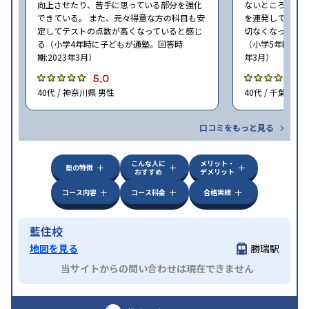
向上させたり、苦手に思っている部分を強化
ないところがあ
できている。 また、元々得意な方の科目も安
を連発していた
定してテストの点数が高くなっていると感じ
切なくなった。 
る（小学4年時に子どもが通塾。回答時
（小学5年時に子
期:2023年3月）
年3月）
5.0
4
40代 / 神奈川県 男性
40代 / 千葉県 女
口コミをもっと見る
こんな人に
メリット・
塾の特徴
おすすめ
デメリット
コース内容
コース料金
合格実績
藍住校
地図を見る
勝瑞駅
当サイトからの問い合わせは現在できません