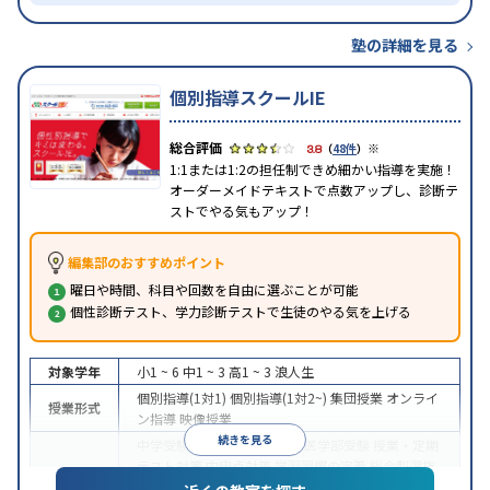
塾の詳細を見る
個別指導スクールIE
※
3.8
（
48件
）
1:1または1:2の担任制できめ細かい指導を実施！
オーダーメイドテキストで点数アップし、診断テ
ストでやる気もアップ！
編集部のおすすめポイント
曜日や時間、科目や回数を自由に選ぶことが可能
個性診断テスト、学力診断テストで生徒のやる気を上げる
対象学年
小1 ~ 6
中1 ~ 3
高1 ~ 3
浪人生
個別指導(1対1)
個別指導(1対2~)
集団授業
オンライ
授業形式
ン指導
映像授業
続きを見る
中学受験
高校受験
大学受験
医学部受験
授業・定期
テスト対策
内申点対策
学習習慣の定着
総合型選抜
(旧AO)対策
推薦入試対策
学校別特化対策
国公立大