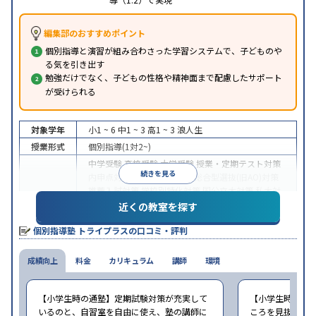
編集部のおすすめポイント
個別指導と演習が組み合わさった学習システムで、子どものや
る気を引き出す
勉強だけでなく、子どもの性格や精神面まで配慮したサポート
が受けられる
対象学年
小1 ~ 6
中1 ~ 3
高1 ~ 3
浪人生
授業形式
個別指導(1対2~)
中学受験
高校受験
大学受験
授業・定期テスト対策
続きを見る
内申点対策
学習習慣の定着
総合型選抜(旧AO)対策
推薦入試対策
学校別特化対策
国公立大対策
私大対
目的
策
共通テスト対策
英検(英語検定)対策
漢検(漢字検
近くの教室を探す
定)対策
数学特化対策
英語・英会話特化対策
その他
個別指導塾 トライプラスの口コミ・評判
科目別特化対策
中高一貫校生に対応
授業の振替可能
不登校生に対
成績向上
特徴
料金
応
学習にPC・タブレットを利用
カリキュラム
講師
環境
1科目から受講可
能
季節講習のみの受講可
自習室あり
※2023年3月調査。
小学校高学年の個別指導塾アンケート調査方法
を参
【小学生時の通塾】定期試験対策が充実して
【小学生時の通
照
いるのと、自習室を自由に使え、塾の講師に
ころを見抜いて