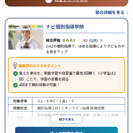
塾の詳細を見る
ナビ個別指導学院
※
3.5
（
51件
）
1vs2の個別指導で、ほめる指導により子どものや
る気をアップ
編集部のおすすめポイント
覚えた単元を、家庭学習や自習室で最低3回解く（小学生は2
回）ことで、学習の定着を図る
4回まで無料体験が可能！
対象学年
小1 ~ 6
中1 ~ 3
高1 ~ 3
授業形式
個別指導(1対2~)
オンライン指導
映像授業
中学受験
高校受験
大学受験
授業・定期テスト対策
目的
続きを見る
内申点対策
学習習慣の定着
成績保証制度あり
授業の振替可能
オンライン対応