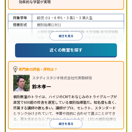
効率的な学習が実現
対象学年
幼児
小1 ~ 6
中1 ~ 3
高1 ~ 3
浪人生
授業形式
個別指導(1対1)
小学校受験
中学受験
高校受験
大学受験
医学部受験
続きを見る
授業・定期テスト対策
内申点対策
学習習慣の定着
総合型選抜(旧AO)対策
推薦入試対策
学校別特化対
目的
策
国公立大対策
私大対策
共通テスト対策
英検(英
近くの教室を探す
語検定)対策
漢検(漢字検定)対策
数学特化対策
英
語・英会話特化対策
その他科目別特化対策
中高一貫校生に対応
授業の振替可能
不登校生に対
専門家の評価・評判は？
応
学習にPC・タブレットを利用
オンライン対応
1
特徴
スタディスタジオ株式会社代表取締役
科目から受講可能
季節講習のみの受講可
発達障害
の子どもに対応
自習室あり
鈴木孝一
※2023年3月調査。
小学校高学年の個別指導塾アンケート調査方法
を参
個別教室のトライは、ハイジのCMでおなじみのトライグループが
照
直営で600超の校舎を運営している個別指導塾だ。知名度も高く、
所属する講師の数も多い。講師がプロ、セレクト、スタンダード
とランク分けされていて、予算や目的に合わせて選ぶことができ
る。質を求めるならプロかセレクトになるが、1対1の個別指導な
続きを見る
のでそれなりの料金になる。