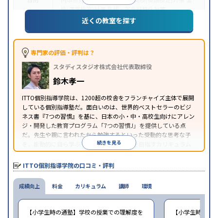
検(漢字検定)対策
英語・英会話特化対策
近くの教室を探す
1科目から受講可能
季節講習のみの受講可
自習室あ
特徴
り
※2023年3月調査。
小学校高学年の個別指導塾アンケート調査方法
を参
照
専門家の評価・評判は？
スタディスタジオ株式会社代表取締役
鈴木孝一
ITTO個別指導学院は、1200超の校舎をフランチャイズ主体で展開
している個別指導塾だ。面白いのは、世界的ベストセラーのビジ
ネス書『7つの習慣』を基に、日本の小・中・高校生向けにアレン
ジ・開発した教育プログラム「7つの習慣J」を提供している点
だ。先生や親に言われたから勉強するといった受動的な思考な子
続きを見る
を、能動的に自ら学ぶ子に育てていくことを目指すカリキュラム
である。個別指導の授業とは別に、集団授業形式の特別講座とし
て別料金で提供されるので、単なる成績アップ以上の、子どもの
ITTO個別指導学院の口コミ・評判
心の成長を求める家庭にオススメだ。
成績向上
料金
カリキュラム
講師
環境
【小学生時の通塾】学校の授業での理解度を
【小学生時の通