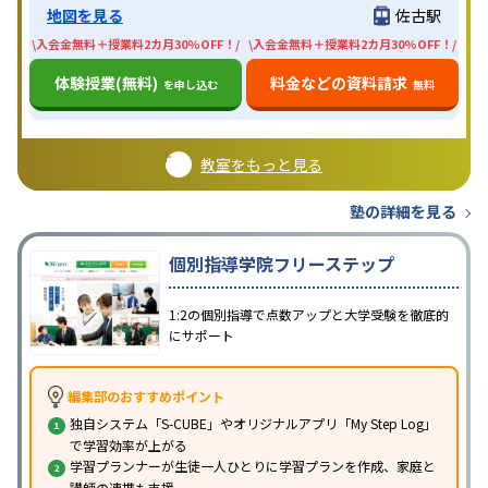
地図を見る
佐古駅
\入会金無料＋授業料2カ月30%OFF！/
\入会金無料＋授業料2カ月30%OFF！/
体験授業(無料)
料金などの資料請求
を申し込む
無料
教室をもっと見る
塾の詳細を見る
個別指導学院フリーステップ
1:2の個別指導で点数アップと大学受験を徹底的
にサポート
編集部のおすすめポイント
独自システム「S-CUBE」やオリジナルアプリ「My Step Log」
で学習効率が上がる
学習プランナーが生徒一人ひとりに学習プランを作成、家庭と
講師の連携も支援