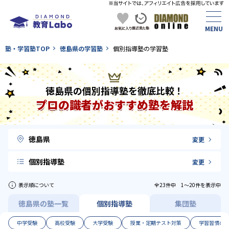
塾・学習塾TOP
徳島県の学習塾
個別指導塾の学習塾
徳島県の個別指導塾を徹底比較！
プロの識者がおすすめ塾を解説
徳島県
変更
個別指導塾
変更
表示順について
全23件中 1〜20件を表示中
徳島県の塾一覧
個別指導塾
集団塾
中学受験
高校受験
大学受験
授業・定期テスト対策
学習習慣の