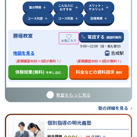
こんな人に
メリット・
塾の特徴
おすすめ
デメリット
コース内容
コース料金
合格実績
勝瑞教室
電話する
通話料無料
9:00～22:00（日・祝も受付）
地図を見る
吉成駅
\夏期講習80分×5回が無料！/
\夏期講習80分×5回が無料！/
体験授業(無料)
料金などの資料請求
を申し込む
無料
教室をもっと見る
塾の詳細を見る
個別指導の明光義塾
※
3.6
（
53件
）