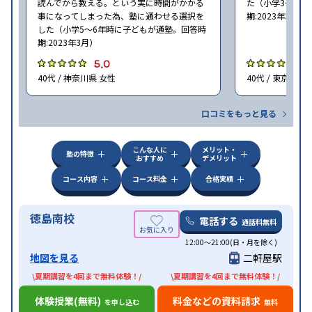
読んでから教える。という実に時間がかかる
た（小学3〜6年
事になってしまった為、塾に通わせる選択を
期:2023年3月）
した（小学5〜6年時に子どもが通塾。回答時
期:2023年3月）
5.0
4
40代 / 神奈川県 女性
40代 / 東京都 女
口コミをもっと見る
こんな人に
メリット・
塾の特徴
おすすめ
デメリット
コース内容
コース料金
合格実績
徳島南校
電話する
通話料無料
12:00～21:00(日・月を除く)
地図を見る
二軒屋駅
\夏期講習を4回まで無料体験！/
\夏期講習を4回まで無料体験！/
体験授業(無料)
料金などの資料請求
を申し込む
無料