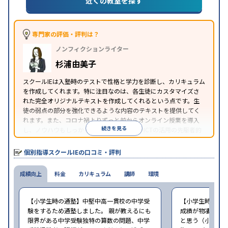
近くの教室を探す
目的
対策
私大対策
共通テスト対策
英検(英語検定)対策
漢検(漢字検定)対策
数学特化対策
その他科目別特化
対策
専門家の評価・評判は？
中高一貫校生に対応
オンライン対応
1科目から受講
特徴
ノンフィクションライター
可能
季節講習のみの受講可
自習室あり
※2023年3月調査。
小学校高学年の個別指導塾アンケート調査方法
を参
杉浦由美子
照
スクールIEは入塾時のテストで性格と学力を診断し、カリキュラム
を作成してくれます。特に注目なのは、各生徒にカスタマイズさ
れた完全オリジナルテキストを作成してくれるという点です。生
徒の弱点の部分を強化できるような内容のテキストを提供してく
れます。また、コロナ禍よりずっと前からオンライン授業を導入
続きを見る
し、ノウハウもしっかりとしています。AIやICTの活用の先駆者的
な個別指導塾です。
個別指導スクールIEの口コミ・評判
成績向上
料金
カリキュラム
講師
環境
【小学生時の通塾】中堅中高一貫校の中学受
【小学生時の通
験をするため通塾しました。 親が教えるにも
成績が物凄く悪
限界がある中学受験独特の算数の問題、中学
と思う（小学6年