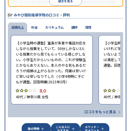
続きを見る
応。みやび個別指導学院では、系列のITTO個別指導学院の問題集
の購入や模試を受験できる。
みやび個別指導学院の口コミ・評判
成績向上
料金
カリキュラム
講師
環境
【小学生時の通塾】室長が来客や電話対応を
【小学生時の通
しながら授業をしていて、50分しかない3人
いけれど学校の
いる授業だから見てもらっている感じがしな
いないような部
い。小学生だからいいものの、これが受験生
は満足しています
とかならありえない。本人のやる気もあるだ
通塾。回答時期:2
ろうが成績は上がらなかった。月謝は安いけ
ど安いは安いなりでした（小学4年時に子ど
もが通塾。回答時期:2023年3月）
3.0
3
40代 / 神奈川県 女性
40代 / 神奈川県
口コミをもっと見る
こんな人に
メリット・
塾の特徴
おすすめ
デメリット