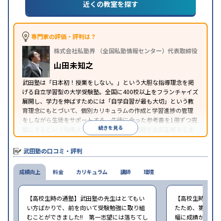
近くの教室を探す
専門家の評価・評判は？
株式会社私塾界 （全国私塾情報センター）代表取締役
山田未知之
武田塾は「日本初！授業をしない。」という大胆な指導理念を掲
げる自立学習型の大学受験塾。全国に400校以上をフランチャイズ
展開し、学力を伸ばすためには「自学自習が最も大切」という教
育理念にもとづいて、個別カリキュラムの作成と学習進捗の管理
をしながら生徒をサポートする。生徒に合った参考書を1冊ずつ完
続きを見る
璧にするという指導スタイルで、参考書の問題を全部正解するま
で繰り返し問題を解くことで偏差値をあげるという手法を取って
いる。
武田塾の口コミ・評判
成績向上
料金
カリキュラム
講師
環境
【高校生時の通塾】武田塾の先生はとてもい
【高校生時の通
い方ばかりで、前を向いて受験勉強に取り組
たため、第一志
むことができました!! 第一志望には落ちてし
幅に成績が向上し