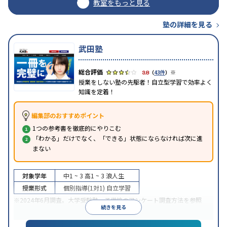
教室をもっと見る
塾の詳細を見る
武田塾
※
3.8
（
43件
）
授業をしない塾の先駆者！自立型学習で効率よく
知識を定着！
編集部のおすすめポイント
1つの参考書を徹底的にやりこむ
「わかる」だけでなく、「できる」状態にならなければ次に進
まない
対象学年
中1 ~ 3
高1 ~ 3
浪人生
授業形式
個別指導(1対1)
自立学習
※2024年6月調査。
大学受験塾・予備校のアンケート調査方法
を参照
続きを見る