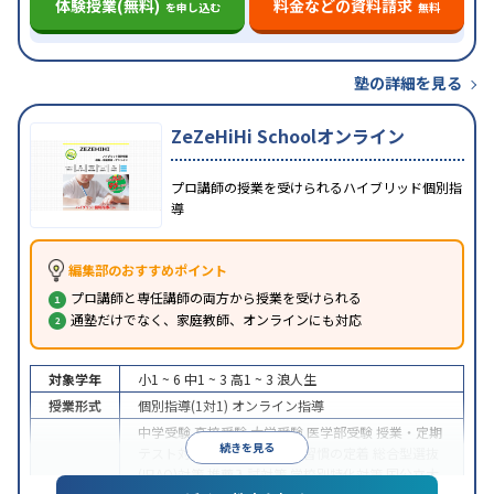
体験授業(無料)
料金などの資料請求
を申し込む
無料
塾の詳細を見る
ZeZeHiHi Schoolオンライン
プロ講師の授業を受けられるハイブリッド個別指
導
編集部のおすすめポイント
プロ講師と専任講師の両方から授業を受けられる
通塾だけでなく、家庭教師、オンラインにも対応
対象学年
小1 ~ 6
中1 ~ 3
高1 ~ 3
浪人生
授業形式
個別指導(1対1)
オンライン指導
中学受験
高校受験
大学受験
医学部受験
授業・定期
続きを見る
テスト対策
内申点対策
学習習慣の定着
総合型選抜
(旧AO)対策
推薦入試対策
学校別特化対策
国公立大
目的