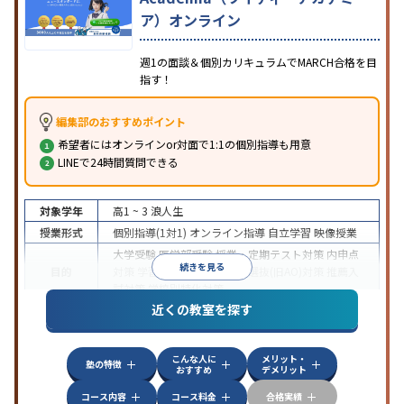
ア）オンライン
週1の面談＆個別カリキュラムでMARCH合格を目
指す！
編集部のおすすめポイント
希望者にはオンラインor対面で1:1の個別指導も用意
LINEで24時間質問できる
対象学年
高1 ~ 3
浪人生
授業形式
個別指導(1対1)
オンライン指導
自立学習
映像授業
大学受験
医学部受験
授業・定期テスト対策
内申点
続きを見る
目的
対策
学習習慣の定着
総合型選抜(旧AO)対策
推薦入
試対策
学校別特化対策
近くの教室を探す
中高一貫校生に対応
授業の振替可能
不登校生に対
特徴
応
学習にPC・タブレットを利用
オンライン対応
1
科目から受講可能
こんな人に
メリット・
塾の特徴
おすすめ
デメリット
コース内容
コース料金
合格実績