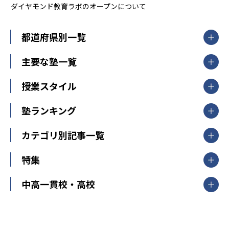
ダイヤモンド教育ラボのオープンについて
都道府県別一覧
北海道・東北
主要な塾一覧
北海道
青森県
岩手県
宮城県
秋田県
【掲載塾一覧を見る】
授業スタイル
山形県
福島県
臨海セミナー
関東
個別指導
塾ランキング
東京個別指導学院
東京都
神奈川県
埼玉県
千葉県
茨城県
集団授業
個別指導塾TOMAS
栃木県
群馬県
中学受験ランキング
カテゴリ別記事一覧
オンライン指導
明光義塾
大学受験ランキング
北陸
映像授業
ナビ個別指導学院
中学受験
特集
新潟県
富山県
石川県
福井県
個別教室のトライ
高校受験
東進ハイスクール
中部
開成番長直伝！子どもの受験を成功させる方法
中高一貫校・高校
大学受験
武田塾
愛知県
静岡県
岐阜県
三重県
長野県
令和時代の失敗しない塾選び
資格取得・学び直し
山梨県
2020年代の教育
中学入試最前線
教育費・塾代
中学受験最前線
近畿
てら先生の教育業界基本メソッド
座談会