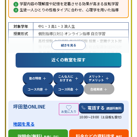
学習内容の理解度や記憶を定着させる効果が高まる反転学習
生徒一人ひとりの性格タイプに合わせ、心理学を用いた指導
対象学年
中1 ~ 3
高1 ~ 3
浪人生
授業形式
個別指導(1対1)
オンライン指導
自立学習
高校受験
大学受験
医学部受験
授業・定期テスト対
続きを見る
策
内申点対策
学習習慣の定着
総合型選抜(旧AO)対
策
推薦入試対策
学校別特化対策
国公立大対策
私大
目的
対策
共通テスト対策
英検(英語検定)対策
漢検(漢字
近くの教室を探す
検定)対策
数学特化対策
英語・英会話特化対策
その
他科目別特化対策
こんな人に
メリット・
中高一貫校生に対応
授業の振替可能
不登校生に対
塾の特徴
おすすめ
デメリット
応
学習にPC・タブレットを利用
オンライン対応
1
特徴
科目から受講可能
季節講習のみの受講可
発達障害
コース内容
コース料金
合格実績
の子どもに対応
坪田塾ONLINE
電話する
通話料無料
10:00～19:00（土日祝も受付）
地図を見る
説明会(無料)
料金などの資料請求
を申し込む
無料