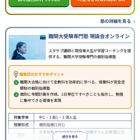
塾の詳細を見る
難関大受験専門塾 現論会オンライン
スタサプ講師と現役東大生が学習コーチングを提
供する、難関大学受験専門の個別指導塾
編集部のおすすめポイント
難関大合格に向けて全教科を効率的に学べる、授業料が完全定
額制の個別指導塾
個別に年間計画を作成、1日単位ですべきことも指示し、勉強
に集中できる環境を実現
対象学年
中1 ~ 3
高1 ~ 3
浪人生
授業形式
個別指導(1対1)
大学受験
医学部受験
授業・定期テスト対策
国公立
目的
続きを見る
大対策
英検(英語検定)対策