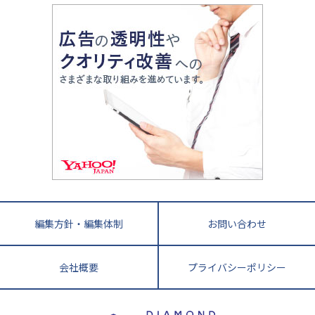
大学入試改革
大阪府
運動と遊びを考える
兵庫県
京都府
奈良県
和歌山県
教育全般
親子で極める家庭学習
滋賀県
令和の大学受験は情報戦！
大学受験塾の選び方
ママテクエグザム
情報Ⅰ、数学が苦手な人注目！最短距離の学力
中学受験に熱心な市区町村ランキング
中国
進化する中高一貫校・高校
アップ法
小学校受験
鳥取県
島根県
岡山県
広島県
山口県
悩み多き「大学受験」相談室
家庭教師
四国
英語・英会話・英検対策
徳島県
香川県
愛媛県
高知県
小学校教師が解説！中学受験のリアル
教育ニュース最前線
九州・沖縄
教育ジャーナリストが徹底解説！ 大学受験の羅
福岡県
佐賀県
長崎県
熊本県
大分県
針盤
宮崎県
鹿児島県
沖縄県
編集方針・編集体制
お問い合わせ
会社概要
プライバシーポリシー