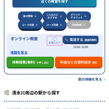
対策
私大対策
共通テスト対策
英検(英語検定)対策
近くの教室を探す
漢検(漢字検定)対策
数学特化対策
英語・英会話特化
対策
その他科目別特化対策
こんな人に
メリット・
中高一貫校生に対応
授業の振替可能
不登校生に対
塾の特徴
おすすめ
デメリット
特徴
応
オンライン対応
1科目から受講可能
季節講習の
みの受講可
自習室あり
コース内容
コース料金
合格実績
オンライン教室
電話する
通話料無料
10:00~22:00
地図を見る
体験授業(無料)
料金などの資料請求
を申し込む
無料
塾の詳細を見る
清水川周辺の駅から探す