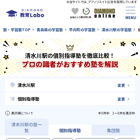
塾・学習塾TOP
青森県の学習塾
平内町の学習塾
清水川駅の学習塾
清水川駅の個別指導塾を徹底比較！
プロの識者がおすすめ塾を解説
清水川駅
変更
個別指導塾
変更
表示順について
全5件中 1〜5件を表示中
清水川駅の塾一
覧
個別指導塾
集団塾