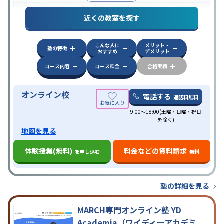
中高一貫校生に対応
授業の振替可能
オンライン対
特徴
近くの教室を探す
応
自習室あり
こんな人に
メリット・
塾の特徴
おすすめ
デメリット
コース内容
コース料金
合格実績
オンライン校
電話する
通話料無料
9:00～18:00(土曜・日曜・祝日
を除く)
地図を見る
体験授業(無料)
料金などの資料請求
を申し込む
無料
塾の詳細を見る
MARCH専門オンライン塾 YD
Academia（ワイディーアカデミ