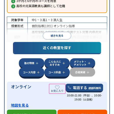
3か月と6か月のコースを用意
高校の元英語教員も講師として在籍
対象学年
中1 ~ 3
高1 ~ 3
浪人生
授業形式
個別指導(1対1)
オンライン指導
高校受験
大学受験
授業・定期テスト対策
内申点対
続きを見る
目的
策
学習習慣の定着
国公立大対策
私大対策
共通テス
ト対策
英検(英語検定)対策
英語・英会話特化対策
近くの教室を探す
中高一貫校生に対応
授業の振替可能
不登校生に対
特徴
応
学習にPC・タブレットを利用
オンライン対応
1
科目から受講可能
こんな人に
メリット・
塾の特徴
おすすめ
デメリット
コース内容
コース料金
合格実績
オンライン
電話する
通話料無料
10:00-21:00（平日）、10:00-
19:00（土日祝）
地図を見る