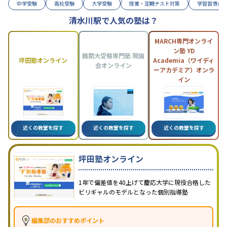
中学受験
高校受験
大学受験
授業・定期テスト対策
学習習慣の
清水川駅で人気の塾は？
MARCH専門オンライ
ン塾 YD
難関大受験専門塾 現論
坪田塾オンライン
Academia（ワイディ
会オンライン
ーアカデミア）オンラ
イン
近くの教室を探す
近くの教室を探す
近くの教室を探す
坪田塾オンライン
1年で偏差値を40上げて慶応大学に現役合格した
ビリギャルのモデルとなった個別指導塾
編集部のおすすめポイント