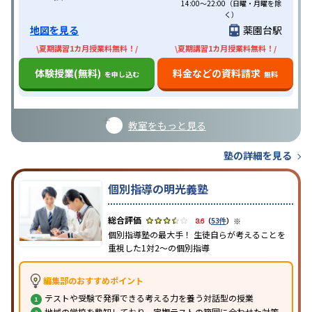
14:00〜22:00（日曜・月曜を除
く）
地図を見る
薬園台駅
\夏期講習1カ月授業料無料！/
\夏期講習1カ月授業料無料！/
体験授業(無料)
料金などの資料請求
を申し込む
無料
教室をもっと見る
塾の詳細を見る
個別指導の明光義塾
※
3.6
（
53件
）
個別指導塾の最大手！ 生徒自らが考えることを
重視した1対2〜の個別指導
編集部のおすすめポイント
テストや受験で発揮できる考える力を養う対話型の授業
地域の学校を熟知しており、定期テストの範囲に合わせた対策