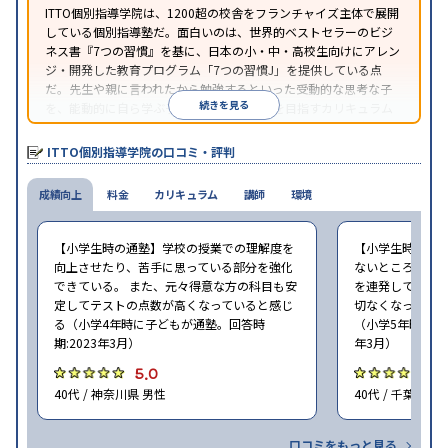
ITTO個別指導学院は、1200超の校舎をフランチャイズ主体で展開
している個別指導塾だ。面白いのは、世界的ベストセラーのビジ
ネス書『7つの習慣』を基に、日本の小・中・高校生向けにアレン
ジ・開発した教育プログラム「7つの習慣J」を提供している点
だ。先生や親に言われたから勉強するといった受動的な思考な子
続きを見る
を、能動的に自ら学ぶ子に育てていくことを目指すカリキュラム
である。個別指導の授業とは別に、集団授業形式の特別講座とし
て別料金で提供されるので、単なる成績アップ以上の、子どもの
ITTO個別指導学院の口コミ・評判
心の成長を求める家庭にオススメだ。
成績向上
料金
カリキュラム
講師
環境
【小学生時の通塾】学校の授業での理解度を
【小学生時の通
向上させたり、苦手に思っている部分を強化
ないところがあ
できている。 また、元々得意な方の科目も安
を連発していた
定してテストの点数が高くなっていると感じ
切なくなった。 
る（小学4年時に子どもが通塾。回答時
（小学5年時に子
期:2023年3月）
年3月）
5.0
4
40代 / 神奈川県 男性
40代 / 千葉県 女
口コミをもっと見る