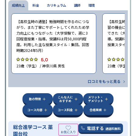
成績向上
料金
カリキュラム
講師
環境
【高校生時の通塾】勉強時間を作るのにつな
【高校生時の通
がり、また丁寧にサポートしてくれたため学
習の機会になっ
力向上にもつながった（大学受験で、週に3
できた（大学受験
回程度授業・指導。受講料は月50,000円程
導。受講料は月1
度。利用した主な授業スタイル：集団。回答
授業スタイル：個
時期2024年5月）
5.0
5
23歳（学生） / 神奈川県 男性
23歳（学生） /
口コミをもっと見る
こんな人に
メリット・
塾の特徴
おすすめ
デメリット
コース内容
コース料金
合格実績
総合進学コース 薬
電話する
通話料無料
園台校