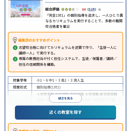
※
3.6
（
51件
）
「完全1対1」の個別指導を追求し、一人ひとり異
なるカリキュラムを実行することで、多数の難関
校合格者を輩出
編集部のおすすめポイント
志望校合格に向けてカリキュラムを逆算で作り、「生徒一人に
講師一人」で実行する。
専属の教務担当が付く担任システムで、生徒／保護者／講師／
担任の信頼関係を構築。
対象学年
小1 ~ 6
中1 ~ 3
高1 ~ 3
浪人生
授業形式
個別指導(1対1)
小学校受験
中学受験
高校受験
大学受験
医学部受験
続きを見る
授業・定期テスト対策
内申点対策
学習習慣の定着
目的
総合型選抜(旧AO)対策
推薦入試対策
学校別特化対
策
国公立大対策
私大対策
共通テスト対策
数学特化
近くの教室を探す
対策
英語・英会話特化対策
その他科目別特化対策
中高一貫校生に対応
特待生・奨学金制度あり
授業
の振替可能
不登校生に対応
1科目から受講可能
季