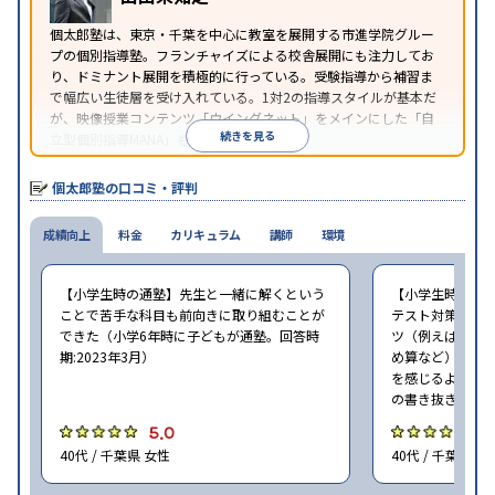
※2023年3月調査。
小学校高学年の個別指導塾アンケート調査方法
を参
個太郎塾は、東京・千葉を中心に教室を展開する市進学院グルー
照
プの個別指導塾。フランチャイズによる校舎展開にも注力してお
り、ドミナント展開を積極的に行っている。受験指導から補習ま
で幅広い生徒層を受け入れている。1対2の指導スタイルが基本だ
が、映像授業コンテンツ「ウイングネット」をメインにした「自
続きを見る
立型個別指導MANA」も選択できる。
個太郎塾の口コミ・評判
成績向上
料金
カリキュラム
講師
環境
【小学生時の通塾】先生と一緒に解くという
【小学生時の通
ことで苦手な科目も前向きに取り組むことが
テスト対策はし
できた（小学6年時に子どもが通塾。回答時
ツ（例えば国語
期:2023年3月）
め算など）を習
を感じるように
の書き抜きのコ
5.0
4
40代 / 千葉県 女性
40代 / 千葉県 女