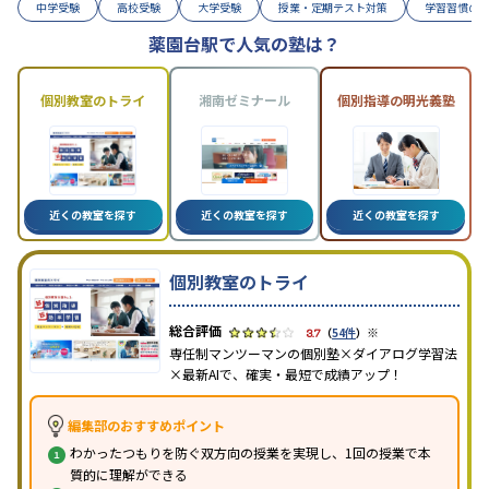
中学受験
高校受験
大学受験
授業・定期テスト対策
学習習慣の
薬園台駅で人気の塾は？
個別教室のトライ
湘南ゼミナール
個別指導の明光義塾
近くの教室を探す
近くの教室を探す
近くの教室を探す
個別教室のトライ
※
3.7
（
54件
）
専任制マンツーマンの個別塾×ダイアログ学習法
×最新AIで、確実・最短で成績アップ！
編集部のおすすめポイント
わかったつもりを防ぐ双方向の授業を実現し、1回の授業で本
質的に理解ができる