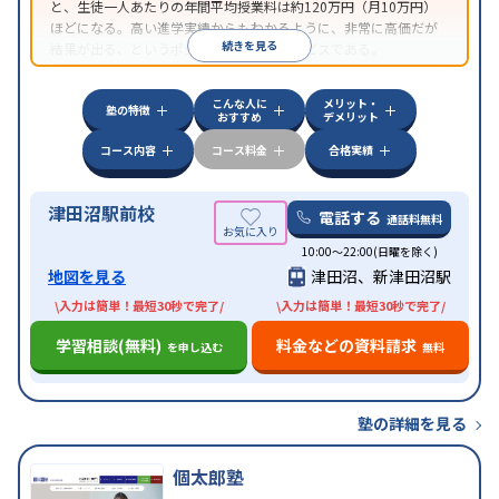
と、生徒一人あたりの年間平均授業料は約120万円（月10万円）
ほどになる。高い進学実績からもわかるように、非常に高価だが
続きを見る
結果が出る、というポジショニングのサービスである。
こんな人に
メリット・
塾の特徴
おすすめ
デメリット
コース内容
コース料金
合格実績
津田沼駅前校
電話する
通話料無料
10:00～22:00(日曜を除く)
地図を見る
津田沼、新津田沼駅
\入力は簡単！最短30秒で完了/
\入力は簡単！最短30秒で完了/
学習相談(無料)
料金などの資料請求
を申し込む
無料
塾の詳細を見る
個太郎塾