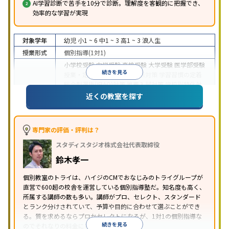
AI学習診断で苦手を10分で診断。理解度を客観的に把握でき、
効率的な学習が実現
対象学年
幼児
小1 ~ 6
中1 ~ 3
高1 ~ 3
浪人生
授業形式
個別指導(1対1)
小学校受験
中学受験
高校受験
大学受験
医学部受験
続きを見る
授業・定期テスト対策
内申点対策
学習習慣の定着
総合型選抜(旧AO)対策
推薦入試対策
学校別特化対
目的
策
国公立大対策
私大対策
共通テスト対策
英検(英
近くの教室を探す
語検定)対策
漢検(漢字検定)対策
数学特化対策
英
語・英会話特化対策
その他科目別特化対策
中高一貫校生に対応
授業の振替可能
不登校生に対
専門家の評価・評判は？
応
学習にPC・タブレットを利用
オンライン対応
1
特徴
スタディスタジオ株式会社代表取締役
科目から受講可能
季節講習のみの受講可
発達障害
の子どもに対応
自習室あり
鈴木孝一
※2023年3月調査。
小学校高学年の個別指導塾アンケート調査方法
を参
個別教室のトライは、ハイジのCMでおなじみのトライグループが
照
直営で600超の校舎を運営している個別指導塾だ。知名度も高く、
所属する講師の数も多い。講師がプロ、セレクト、スタンダード
とランク分けされていて、予算や目的に合わせて選ぶことができ
る。質を求めるならプロかセレクトになるが、1対1の個別指導な
続きを見る
のでそれなりの料金になる。