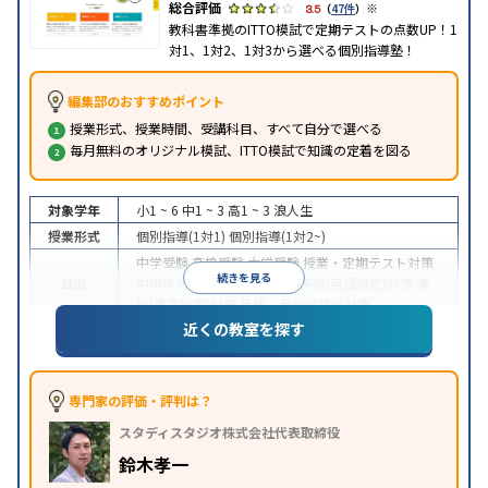
※
3.5
（
47件
）
教科書準拠のITTO模試で定期テストの点数UP！1
対1、1対2、1対3から選べる個別指導塾！
編集部のおすすめポイント
授業形式、授業時間、受講科目、すべて自分で選べる
毎月無料のオリジナル模試、ITTO模試で知識の定着を図る
対象学年
小1 ~ 6
中1 ~ 3
高1 ~ 3
浪人生
授業形式
個別指導(1対1)
個別指導(1対2~)
中学受験
高校受験
大学受験
授業・定期テスト対策
続きを見る
目的
内申点対策
学習習慣の定着
英検(英語検定)対策
漢
検(漢字検定)対策
英語・英会話特化対策
近くの教室を探す
1科目から受講可能
季節講習のみの受講可
自習室あ
特徴
り
※2023年3月調査。
小学校高学年の個別指導塾アンケート調査方法
を参
照
専門家の評価・評判は？
スタディスタジオ株式会社代表取締役
鈴木孝一