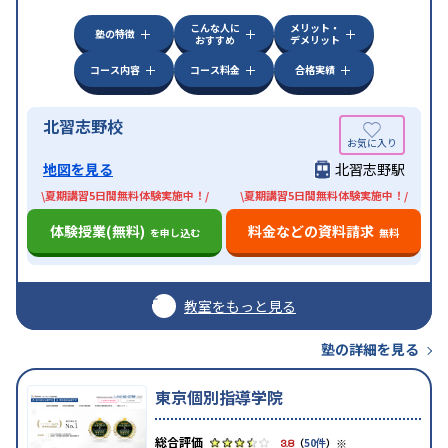
こんな人に
メリット・
塾の特徴
おすすめ
デメリット
コース内容
コース料金
合格実績
北習志野校
地図を見る
北習志野駅
\夏期講習5日間無料体験実施中！/
\夏期講習5日間無料体験実施中！/
体験授業(無料)
料金などの資料請求
を申し込む
無料
教室をもっと見る
塾の詳細を見る
東京個別指導学院
※
3.8
（
50件
）