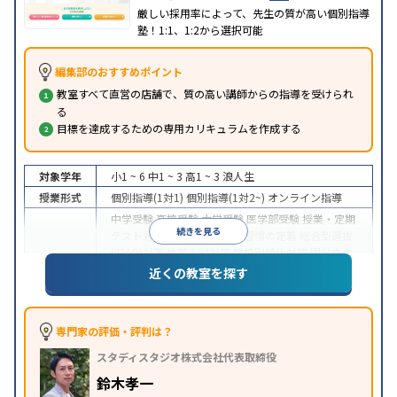
厳しい採用率によって、先生の質が高い個別指導
塾！1:1、1:2から選択可能
編集部のおすすめポイント
教室すべて直営の店舗で、質の高い講師からの指導を受けられ
る
目標を達成するための専用カリキュラムを作成する
対象学年
小1 ~ 6
中1 ~ 3
高1 ~ 3
浪人生
授業形式
個別指導(1対1)
個別指導(1対2~)
オンライン指導
中学受験
高校受験
大学受験
医学部受験
授業・定期
続きを見る
テスト対策
内申点対策
学習習慣の定着
総合型選抜
(旧AO)対策
推薦入試対策
学校別特化対策
国公立大
目的
対策
私大対策
共通テスト対策
英検(英語検定)対策
近くの教室を探す
漢検(漢字検定)対策
数学特化対策
その他科目別特化
対策
中高一貫校生に対応
授業の振替可能
不登校生に対
専門家の評価・評判は？
特徴
応
オンライン対応
1科目から受講可能
季節講習の
スタディスタジオ株式会社代表取締役
みの受講可
発達障害の子どもに対応
自習室あり
※2023年3月調査。
小学校高学年の個別指導塾アンケート調査方法
を参
鈴木孝一