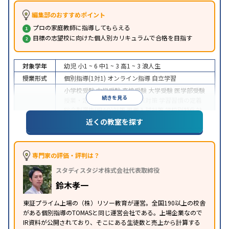
編集部のおすすめポイント
プロの家庭教師に指導してもらえる
目標の志望校に向けた個人別カリキュラムで合格を目指す
対象学年
幼児
小1 ~ 6
中1 ~ 3
高1 ~ 3
浪人生
授業形式
個別指導(1対1)
オンライン指導
自立学習
小学校受験
中学受験
高校受験
大学受験
医学部受験
続きを見る
授業・定期テスト対策
内申点対策
学習習慣の定着
総合型選抜(旧AO)対策
推薦入試対策
学校別特化対
目的
策
国公立大対策
私大対策
共通テスト対策
英検(英
近くの教室を探す
語検定)対策
漢検(漢字検定)対策
数学特化対策
英
語・英会話特化対策
その他科目別特化対策
中高一貫校生に対応
授業の振替可能
不登校生に対
専門家の評価・評判は？
特徴
応
オンライン対応
1科目から受講可能
季節講習の
スタディスタジオ株式会社代表取締役
みの受講可
発達障害の子どもに対応
自習室あり
鈴木孝一
東証プライム上場の（株）リソー教育が運営。全国190以上の校舎
がある個別指導のTOMASと同じ運営会社である。上場企業なので
IR資料が公開されており、そこにある生徒数と売上から計算する