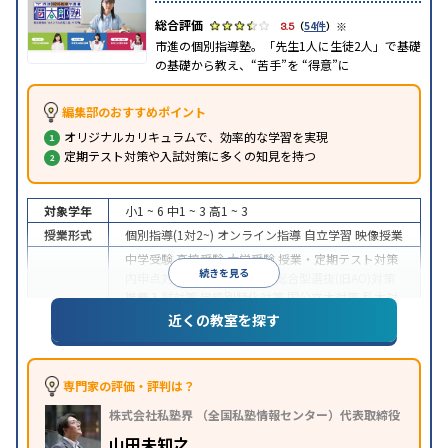
※
3.5
（
54件
）
市進の個別指導塾。「先生1人に生徒2人」で基礎
の基礎から教え、“苦手”を “得意”に
編集部のおすすめポイント
オリジナルカリキュラムで、効率的な学習を実現
定期テスト対策や入試対策に多くの知見を持つ
対象学年
小1 ~ 6
中1 ~ 3
高1 ~ 3
授業形式
個別指導(1対2~)
オンライン指導
自立学習
映像授業
中学受験
高校受験
大学受験
授業・定期テスト対策
続きを見る
内申点対策
学習習慣の定着
総合型選抜(旧AO)対策
推薦入試対策
学校別特化対策
国公立大対策
私大対
目的
策
共通テスト対策
英検(英語検定)対策
漢検(漢字検
近くの教室を探す
定)対策
数学特化対策
英語・英会話特化対策
その他
科目別特化対策
中高一貫校生に対応
授業の振替可能
不登校生に対
専門家の評価・評判は？
応
学習にPC・タブレットを利用
オンライン対応
1
特徴
株式会社私塾界 （全国私塾情報センター）代表取締役
科目から受講可能
季節講習のみの受講可
自習室あ
り
山田未知之