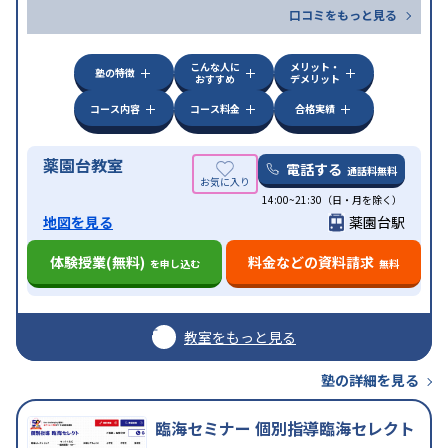
口コミをもっと見る
こんな人に
メリット・
塾の特徴
おすすめ
デメリット
コース内容
コース料金
合格実績
薬園台教室
電話する
通話料無料
14:00~21:30（日・月を除く）
地図を見る
薬園台駅
体験授業(無料)
料金などの資料請求
を申し込む
無料
教室をもっと見る
塾の詳細を見る
臨海セミナー 個別指導臨海セレクト