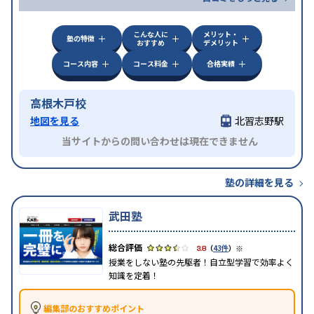
こんな人に
メリット・
塾の特徴
おすすめ
デメリット
コース内容
コース料金
合格実績
高根木戸校
地図を見る
北習志野駅
当サイトからの問い合わせは現在できません
塾の詳細を見る
武田塾
※
3.8
（
43件
）
授業をしない塾の先駆者！自立型学習で効率よく
知識を定着！
編集部のおすすめポイント