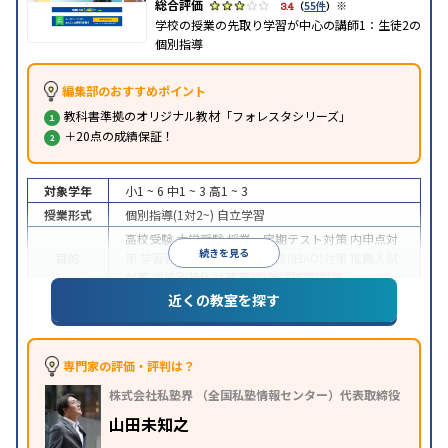
※
3.4
（
55件
）
学校の授業の先取り学習が中心の講師1：生徒2の
個別指導
編集部のおすすめポイント
教科書準拠のオリジナル教材「フォレスタシリーズ」
＋20点の成績保証！
対象学年
小1 ~ 6
中1 ~ 3
高1 ~ 3
授業形式
個別指導(1対2~)
自立学習
高校受験
大学受験
授業・定期テスト対策
内申点対
続きを見る
目的
策
学習習慣の定着
総合型選抜(旧AO)対策
推薦入試
対策
学校別特化対策
英検(英語検定)対策
近くの教室を探す
成績保証制度あり
1科目から受講可能
季節講習のみ
特徴
の受講可
自習室あり
※2023年3月調査。
小学校高学年の個別指導塾アンケート調査方法
を参
照
専門家の評価・評判は？
株式会社私塾界 （全国私塾情報センター）代表取締役
山田未知之