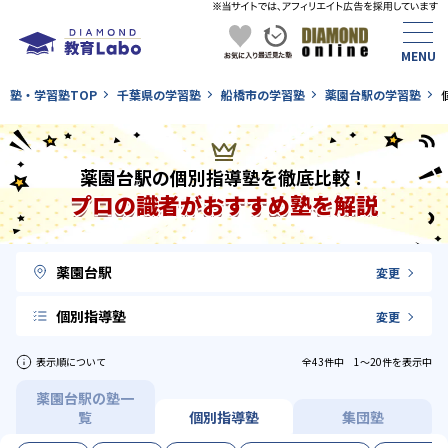
塾・学習塾TOP
千葉県の学習塾
船橋市の学習塾
薬園台駅の学習塾
薬園台駅の個別指導塾を徹底比較！
プロの識者がおすすめ塾を解説
薬園台駅
変更
個別指導塾
変更
表示順について
全43件中 1〜20件を表示中
薬園台駅の塾一
覧
個別指導塾
集団塾