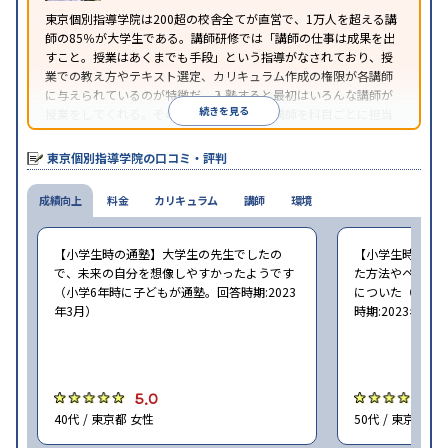
照
東京個別指導学院は200超の校舎全てが直営で、1万人を超える講
師の85％が大学生である。講師研修では「講師の仕事は成果を出
すこと。授業はあくまでも手段」という指導がなされており、授
業での教え方やテキスト選定、カリキュラム作成の権限が各講師
に与えられているのが特徴だ。入塾すると最初はいろんな講師が
続きを見る
授業をしてくれる。その中から気に入った講師を科目ごとに担当
として指名することができるので、子どもに合う講師を見つけや
すい仕組みだと言える。
東京個別指導学院の口コミ・評判
成績向上
料金
カリキュラム
講師
環境
【小学生時の通塾】大学生の先生でしたの
【小学生時の通
で、未来の自分を想像しやすかったようです
た方法やペース
（小学6年時に子どもが通塾。回答時期:2023
についた（小学6
年3月）
時期:2023年3月
5.0
5
40代 / 東京都 女性
50代 / 東京都 女