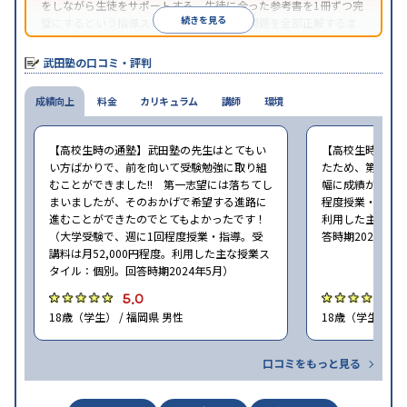
をしながら生徒をサポートする。生徒に合った参考書を1冊ずつ完
続きを見る
璧にするという指導スタイルで、参考書の問題を全部正解するま
で繰り返し問題を解くことで偏差値をあげるという手法を取って
いる。
武田塾の口コミ・評判
成績向上
料金
カリキュラム
講師
環境
【高校生時の通塾】武田塾の先生はとてもい
【高校生時の通
い方ばかりで、前を向いて受験勉強に取り組
たため、第一志
むことができました!! 第一志望には落ちてし
幅に成績が向上し
まいましたが、そのおかげで希望する進路に
程度授業・指導。
進むことができたのでとてもよかったです！
利用した主な授
（大学受験で、週に1回程度授業・指導。受
答時期2024年5
講料は月52,000円程度。利用した主な授業ス
タイル：個別。回答時期2024年5月）
5.0
4
18歳（学生） / 福岡県 男性
18歳（学生） / 
口コミをもっと見る