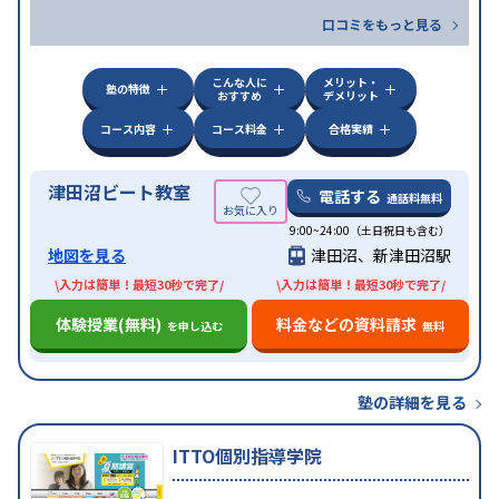
口コミをもっと見る
こんな人に
メリット・
塾の特徴
おすすめ
デメリット
コース内容
コース料金
合格実績
津田沼ビート教室
電話する
通話料無料
9:00~24:00（土日祝日も含む）
地図を見る
津田沼、新津田沼駅
\入力は簡単！最短30秒で完了/
\入力は簡単！最短30秒で完了/
体験授業(無料)
料金などの資料請求
を申し込む
無料
塾の詳細を見る
ITTO個別指導学院