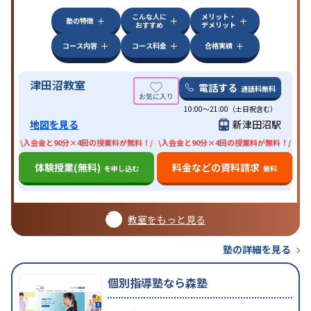
こんな人に
メリット・
塾の特徴
おすすめ
デメリット
コース内容
コース料金
合格実績
津田沼教室
電話する
通話料無料
10:00〜21:00（土日祝含む）
地図を見る
新津田沼駅
\入会金と90分×4回の授業料が無料！/
\入会金と90分×4回の授業料が無料！/
体験授業(無料)
料金などの資料請求
を申し込む
無料
教室をもっと見る
塾の詳細を見る
個別指導塾なら森塾