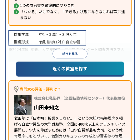
1つの参考書を徹底的にやりこむ
「わかる」だけでなく、「できる」状態にならなければ次に進
まない
対象学年
中1 ~ 3
高1 ~ 3
浪人生
授業形式
個別指導(1対1)
自立学習
※2024年6月調査。
大学受験塾・予備校のアンケート調査方法
を参照
続きを見る
近くの教室を探す
専門家の評価・評判は？
株式会社私塾界 （全国私塾情報センター）代表取締役
山田未知之
武田塾は「日本初！授業をしない。」という大胆な指導理念を掲
げる自立学習型の大学受験塾。全国に400校以上をフランチャイズ
展開し、学力を伸ばすためには「自学自習が最も大切」という教
育理念にもとづいて、個別カリキュラムの作成と学習進捗の管理