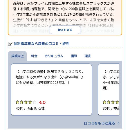
森塾は、東証プライム市場に上場する株式会社スプリックスが運
営する個別指導塾で、関東を中心に200教室以上を展開している。
小学3年生から高校生を対象とした1対2の個別指導を行っている。
生徒が「やればできる！」と自信をもつことで、未来を大きく動
かす原動力になるという理念のもと、業界初の「1科目＋20点保
続きを見る
証」という成績保証制度を採用。同社が開発したオリジナル教材
「フォレスタシリーズ」は全国各地の学習塾でも採用されてい
る。
個別指導塾なら森塾の口コミ・評判
成績向上
料金
カリキュラム
講師
環境
【小学生時の通塾】理解できるようになり、
【小学生時の通
勉強にやる気がかなり出た（小学5年時に子
き、少しずつ成
どもが通塾。回答時期2023年3月）
4〜6年時に子ど
月）
4.0
4
40代 / 埼玉県 女性
30代 / 神奈川県
口コミをもっと見る