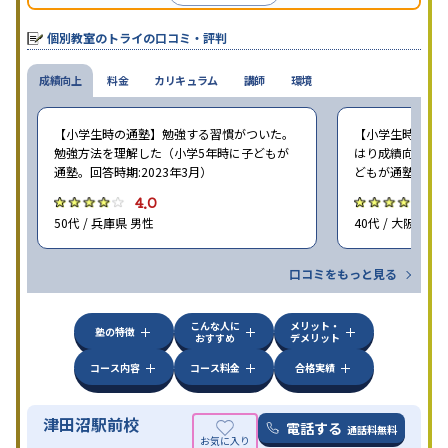
個別教室のトライの口コミ・評判
成績向上
料金
カリキュラム
講師
環境
【小学生時の通塾】勉強する習慣がついた。
【小学生時の通塾
勉強方法を理解した（小学5年時に子どもが
はり成績向上には
通塾。回答時期:2023年3月）
どもが通塾。回答時
4.0
4
50代 / 兵庫県 男性
40代 / 大阪府 女
口コミをもっと見る
こんな人に
メリット・
塾の特徴
おすすめ
デメリット
コース内容
コース料金
合格実績
津田沼駅前校
電話する
通話料無料