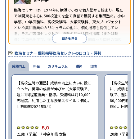
臨海セミナーは、1974年に横浜で小さな個人塾から始まり、現在
では関東を中心に500校近くを全て直営で展開する集団塾だ。小中
学部、中学受験科、高校受験科、大学受験科、東大プロジェクト
という集団授業のカリキュラムの他に、個別指導も提供してい
る。それが臨海セレクトだ。授業の前半は個別指導（または映
続きを見る
像）で単元を学び、後半は問題演習を行う。間違った問題の類似
問題を解き、全て正解したらその日の授業が終了するというスタ
イルの個別指導だ。
臨海セミナー 個別指導臨海セレクトの口コミ・評判
成績向上
料金
カリキュラム
講師
環境
【高校生時の通塾】成績の向上に大いに役に
【高校生時の通
立った。英語の成績が伸びた（大学受験で、
に、成績をアッ
週に1回程度授業・指導。受講料は月10,000
験で、週に2回程
円程度。利用した主な授業スタイル：個別。
80,000円程
回答時期2024年5月）
個別。回答時期20
5.0
4
21歳（学生） / 神奈川県 女性
20歳（学生） /