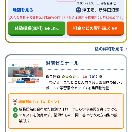
9:00～23:00（土日祝も受付）
地図を見る
津田沼、新津田沼駅
\入会金無料＋授業料2カ月30%OFF！/
\入会金無料＋授業料2カ月30%OFF！/
体験授業(無料)
料金などの資料請求
を申し込む
無料
塾の詳細を見る
湘南ゼミナール
※
3.8
（
71件
）
「わかる」までとことん向き合う面倒見の良いサ
ポートで学習意欲アップする集団指導塾！
編集部のおすすめポイント
成長段階に合わせた個別フォローで自ら学ぶ姿勢を身につける
テキストを使用せず、講師からの一問一答で行う双方向型の授
業形式