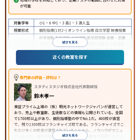
が可能
対象学年
小1 ~ 6
中1 ~ 3
高1 ~ 3
浪人生
授業形式
個別指導(1対2~)
オンライン指導
自立学習
映像授業
中学受験
高校受験
大学受験
医学部受験
授業・定期
続きを見る
テスト対策
内申点対策
学習習慣の定着
総合型選抜
(旧AO)対策
推薦入試対策
学校別特化対策
国公立大
目的
対策
私大対策
共通テスト対策
英検(英語検定)対策
近くの教室を探す
漢検(漢字検定)対策
数学特化対策
英語・英会話特化
対策
その他科目別特化対策
中高一貫校生に対応
特待生・奨学金制度あり
授業
専門家の評価・評判は？
の振替可能
不登校生に対応
学習にPC・タブレット
スタディスタジオ株式会社代表取締役
特徴
を利用
オンライン対応
1科目から受講可能
季節講
習のみの受講可
発達障害の子どもに対応
自習室あ
鈴木孝一
り
※2023年3月調査。
小学校高学年の個別指導塾アンケート調査方法
を参
東証プライム上場の（株）明光ネットワークジャパンが運営して
おり、売上や教室数、生徒数などの情報も公開されている。全国
照
で1700校以上があり、個別指導塾の中でNo.1だ。400校が直営
で、残り1300校はフランチャイズ校である。フランチャイズでこ
れだけ多くの校舎が運営されていることから、ノウハウがマニュ
続きを見る
アル化され、特定の優秀な人材に依存しない教育が実現できてい