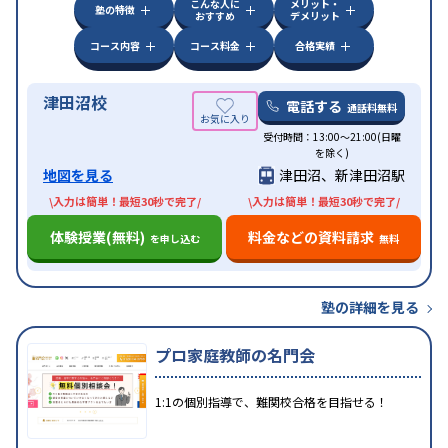
こんな人に
メリット・
塾の特徴
おすすめ
デメリット
コース内容
コース料金
合格実績
津田沼校
電話する
通話料無料
受付時間：13:00〜21:00(日曜
を除く)
地図を見る
津田沼、新津田沼駅
\入力は簡単！最短30秒で完了/
\入力は簡単！最短30秒で完了/
体験授業(無料)
料金などの資料請求
を申し込む
無料
塾の詳細を見る
プロ家庭教師の名門会
1:1の個別指導で、難関校合格を目指せる！