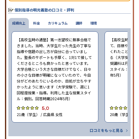
ることが推測される。
個別指導の明光義塾の口コミ・評判
成績向上
料金
カリキュラム
講師
環境
【高校生時の通塾】第一志望校に無事合格で
【高校生時の通
きました。当時、大学生だった先生の丁寧な
て、目標や勉強
指導や宿題の出し方が自分に合っていまし
くれたことが、
た。塾長のサポートも手厚く、1対1で接して
る（大学受験で、
くださるところも良かったと思っています。
受講料は月35,
大学合格という大きな目標だけでなく、日々
スタイル：個別、
の小さな目標が明確になっていたので、今自
年5月）
分がどのあたりにいるのか、目処が立ちやす
かったように思います（大学受験で、週に1
回程度授業・指導。利用した主な授業スタイ
ル：個別。回答時期2024年5月）
5.0
4
21歳（学生） / 広島県 女性
20歳（学生） / 
口コミをもっと見る