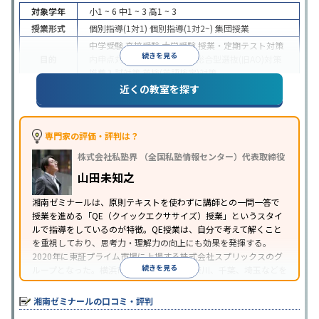
対象学年
小1 ~ 6
中1 ~ 3
高1 ~ 3
授業形式
個別指導(1対1)
個別指導(1対2~)
集団授業
中学受験
高校受験
大学受験
授業・定期テスト対策
続きを見る
目的
内申点対策
学習習慣の定着
総合型選抜(旧AO)対策
推薦入試対策
英検(英語検定)対策
近くの教室を探す
中高一貫校生に対応
特待生・奨学金制度あり
入塾
に学力基準あり
授業の振替可能
学習にPC・タブレ
特徴
ットを利用
1科目から受講可能
季節講習のみの受講
可
自習室あり
専門家の評価・評判は？
※2023年10月調査。
小学校高学年の集団塾アンケート調査方法
を参照
株式会社私塾界 （全国私塾情報センター）代表取締役
山田未知之
湘南ゼミナールは、原則テキストを使わずに講師との一問一答で
授業を進める「QE（クイックエクササイズ）授業」というスタイ
ルで指導をしているのが特徴。QE授業は、自分で考えて解くこと
を重視しており、思考力・理解力の向上にも効果を発揮する。
2020年に東証プライム市場に上場する株式会社スプリックスのグ
続きを見る
ループとなった。横浜市に本部を置き、神奈川、千葉、埼玉などを
中心に教室を展開している。
湘南ゼミナールの口コミ・評判