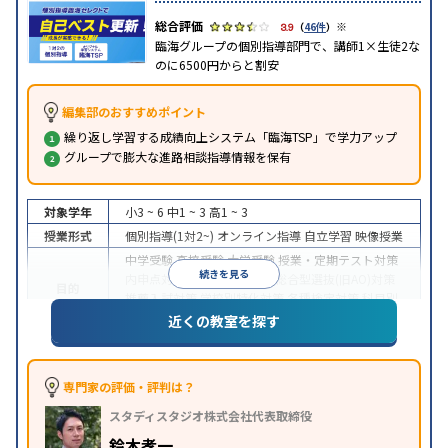
※
3.9
（
46件
）
臨海グループの個別指導部門で、講師1×生徒2な
のに6500円からと割安
編集部のおすすめポイント
繰り返し学習する成績向上システム「臨海TSP」で学力アップ
グループで膨大な進路相談指導情報を保有
対象学年
小3 ~ 6
中1 ~ 3
高1 ~ 3
授業形式
個別指導(1対2~)
オンライン指導
自立学習
映像授業
中学受験
高校受験
大学受験
授業・定期テスト対策
続きを見る
内申点対策
学習習慣の定着
総合型選抜(旧AO)対策
目的
推薦入試対策
学校別特化対策
各種検定対策
科目別
特化対策
近くの教室を探す
中高一貫校生に対応
特待生・奨学金制度あり
授業
特徴
の振替可能
不登校生に対応
オンライン対応
1科目
から受講可能
季節講習のみの受講可
専門家の評価・評判は？
※2024年6月調査。
大学受験塾・予備校のアンケート調査方法
を参照
スタディスタジオ株式会社代表取締役
鈴木孝一