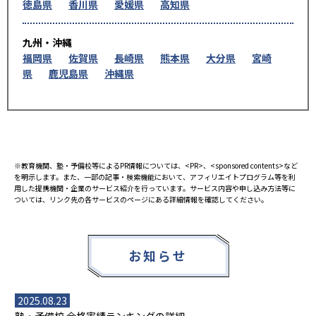
徳島県
香川県
愛媛県
高知県
九州・沖縄
福岡県
佐賀県
長崎県
熊本県
大分県
宮崎
県
鹿児島県
沖縄県
※教育機関、塾・予備校等によるPR情報については、<PR>、<sponsored contents>など
を明示します。また、一部の記事・検索機能において、アフィリエイトプログラム等を利
用した提携機関・企業のサービス紹介を行っています。サービス内容や申し込み方法等に
ついては、リンク先の各サービスのページにある詳細情報を確認してください。
お知らせ
2025.08.23