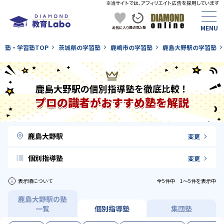
塾・学習塾TOP
茨城県の学習塾
鹿嶋市の学習塾
鹿島大野駅の学習塾
鹿島大野駅の個別指導塾を徹底比較！
プロの識者がおすすめ塾を解説
鹿島大野駅
変更
個別指導塾
変更
表示順について
全5件中 1〜5件を表示中
鹿島大野駅の塾
一覧
個別指導塾
集団塾