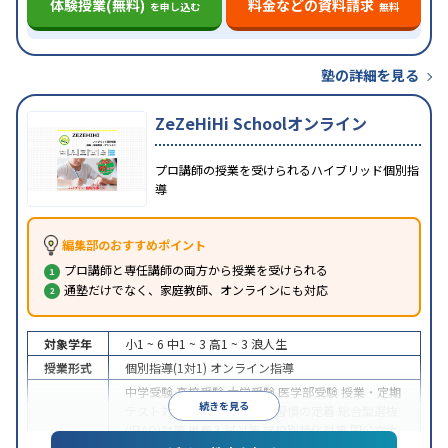
体験授業(無料)
料金などの資料請求
を申し込む
無料
塾の詳細を見る
ZeZeHiHi Schoolオンライン
プロ講師の授業を受けられるハイブリッド個別指
導
編集部のおすすめポイント
プロ講師と専任講師の両方から授業を受けられる
通塾だけでなく、家庭教師、オンラインにも対応
対象学年
小1 ~ 6
中1 ~ 3
高1 ~ 3
浪人生
授業形式
個別指導(1対1)
オンライン指導
中学受験
高校受験
大学受験
医学部受験
授業・定期
続きを見る
テスト対策
内申点対策
学習習慣の定着
総合型選抜
(旧AO)対策
推薦入試対策
学校別特化対策
国公立大
目的