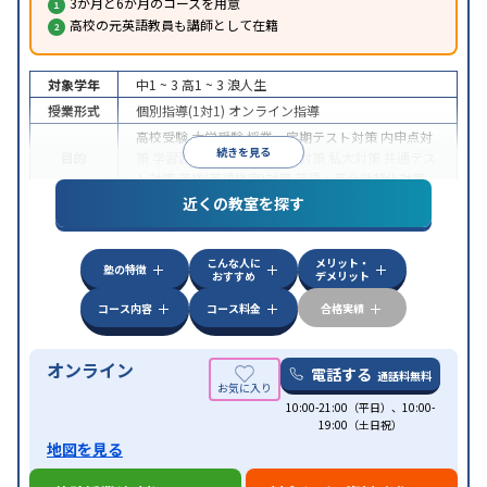
3か月と6か月のコースを用意
高校の元英語教員も講師として在籍
対象学年
中1 ~ 3
高1 ~ 3
浪人生
授業形式
個別指導(1対1)
オンライン指導
高校受験
大学受験
授業・定期テスト対策
内申点対
続きを見る
目的
策
学習習慣の定着
国公立大対策
私大対策
共通テス
ト対策
英検(英語検定)対策
英語・英会話特化対策
近くの教室を探す
中高一貫校生に対応
授業の振替可能
不登校生に対
特徴
応
学習にPC・タブレットを利用
オンライン対応
1
科目から受講可能
こんな人に
メリット・
塾の特徴
おすすめ
デメリット
コース内容
コース料金
合格実績
オンライン
電話する
通話料無料
10:00-21:00（平日）、10:00-
19:00（土日祝）
地図を見る