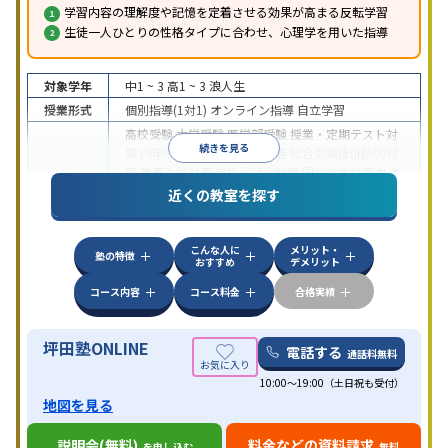
学習内容の理解度や記憶を定着させる効果が高まる反転学習
生徒一人ひとりの性格タイプに合わせ、心理学を用いた指導
対象学年
中1 ~ 3
高1 ~ 3
浪人生
授業形式
個別指導(1対1)
オンライン指導
自立学習
高校受験
大学受験
医学部受験
授業・定期テスト対
続きを見る
策
内申点対策
学習習慣の定着
総合型選抜(旧AO)対
策
推薦入試対策
学校別特化対策
国公立大対策
私大
目的
対策
共通テスト対策
英検(英語検定)対策
漢検(漢字
近くの教室を探す
検定)対策
数学特化対策
英語・英会話特化対策
その
他科目別特化対策
こんな人に
メリット・
中高一貫校生に対応
授業の振替可能
不登校生に対
塾の特徴
おすすめ
デメリット
応
学習にPC・タブレットを利用
オンライン対応
1
特徴
科目から受講可能
季節講習のみの受講可
発達障害
コース内容
コース料金
合格実績
の子どもに対応
坪田塾ONLINE
電話する
通話料無料
10:00～19:00（土日祝も受付）
地図を見る
説明会(無料)
料金などの資料請求
を申し込む
無料