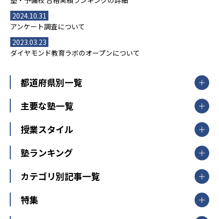
塾・予備校 合格実績ランキングの詳細
2024.10.31
アンケート調査について
2023.03.23
ダイヤモンド教育ラボのオープンについて
都道府県別一覧
北海道・東北
主要な塾一覧
北海道
青森県
岩手県
宮城県
秋田県
【掲載塾一覧を見る】
授業スタイル
山形県
福島県
臨海セミナー
関東
個別指導
塾ランキング
東京個別指導学院
東京都
神奈川県
埼玉県
千葉県
茨城県
集団授業
個別指導塾TOMAS
栃木県
群馬県
中学受験ランキング
カテゴリ別記事一覧
オンライン指導
明光義塾
大学受験ランキング
北陸
映像授業
ナビ個別指導学院
中学受験
特集
新潟県
富山県
石川県
福井県
個別教室のトライ
高校受験
東進ハイスクール
中部