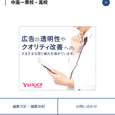
開成番長直伝！子どもの受験を成功させる方法
中高一貫校・高校
大学受験
武田塾
愛知県
静岡県
岐阜県
三重県
長野県
令和時代の失敗しない塾選び
資格取得・学び直し
山梨県
2020年代の教育
中学入試最前線
教育費・塾代
中学受験最前線
近畿
てら先生の教育業界基本メソッド
座談会
大学入試改革
大阪府
運動と遊びを考える
兵庫県
京都府
奈良県
和歌山県
教育全般
親子で極める家庭学習
滋賀県
令和の大学受験は情報戦！
大学受験塾の選び方
ママテクエグザム
情報Ⅰ、数学が苦手な人注目！最短距離の学力
中学受験に熱心な市区町村ランキング
中国
進化する中高一貫校・高校
アップ法
小学校受験
鳥取県
島根県
岡山県
広島県
山口県
悩み多き「大学受験」相談室
家庭教師
四国
英語・英会話・英検対策
徳島県
香川県
愛媛県
高知県
小学校教師が解説！中学受験のリアル
教育ニュース最前線
九州・沖縄
教育ジャーナリストが徹底解説！ 大学受験の羅
福岡県
佐賀県
長崎県
熊本県
大分県
針盤
宮崎県
鹿児島県
沖縄県
編集方針・編集体制
お問い合わせ