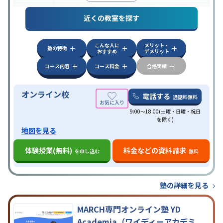
中高一貫校生に対応
授業の振替可能
オンライン対
特徴
近くの教室を探す
応
自習室あり
こんな人に
メリット・
塾の特徴
おすすめ
デメリット
コース内容
コース料金
合格実績
オンライン校
電話する
通話料無料
9:00～18:00(土曜・日曜・祝日
を除く)
地図を見る
体験授業(無料)
料金などの資料請求
を申し込む
無料
塾の詳細を見る
MARCH専門オンライン塾 YD
Academia（ワイディーアカデミ