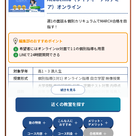
ア）オンライン
週1の面談＆個別カリキュラムでMARCH合格を目
指す！
編集部のおすすめポイント
希望者にはオンラインor対面で1:1の個別指導も用意
LINEで24時間質問できる
対象学年
高1 ~ 3
浪人生
授業形式
個別指導(1対1)
オンライン指導
自立学習
映像授業
大学受験
医学部受験
授業・定期テスト対策
内申点
続きを見る
目的
対策
学習習慣の定着
総合型選抜(旧AO)対策
推薦入
試対策
学校別特化対策
近くの教室を探す
中高一貫校生に対応
授業の振替可能
不登校生に対
特徴
応
学習にPC・タブレットを利用
オンライン対応
1
科目から受講可能
こんな人に
メリット・
塾の特徴
おすすめ
デメリット
コース内容
コース料金
合格実績