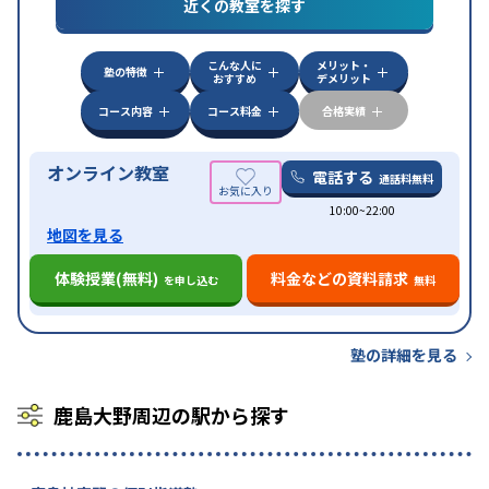
対策
私大対策
共通テスト対策
英検(英語検定)対策
近くの教室を探す
漢検(漢字検定)対策
数学特化対策
英語・英会話特化
対策
その他科目別特化対策
こんな人に
メリット・
中高一貫校生に対応
授業の振替可能
不登校生に対
塾の特徴
おすすめ
デメリット
特徴
応
オンライン対応
1科目から受講可能
季節講習の
みの受講可
自習室あり
コース内容
コース料金
合格実績
オンライン教室
電話する
通話料無料
10:00~22:00
地図を見る
体験授業(無料)
料金などの資料請求
を申し込む
無料
塾の詳細を見る
鹿島大野周辺の駅から探す