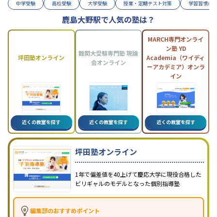
中学受験
高校受験
大学受験
授業・定期テスト対策
学習習慣の
鹿島大野駅で人気の塾は？
MARCH専門オンライ
ン塾 YD
難関大受験専門塾 現論
坪田塾オンライン
Academia（ワイディ
会オンライン
ーアカデミア）オンラ
イン
近くの教室を探す
近くの教室を探す
近くの教室を探す
坪田塾オンライン
1年で偏差値を40上げて慶応大学に現役合格した
ビリギャルのモデルとなった個別指導塾
編集部のおすすめポイント