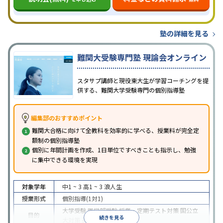
塾の詳細を見る
難関大受験専門塾 現論会オンライン
スタサプ講師と現役東大生が学習コーチングを提
供する、難関大学受験専門の個別指導塾
編集部のおすすめポイント
難関大合格に向けて全教科を効率的に学べる、授業料が完全定
額制の個別指導塾
個別に年間計画を作成、1日単位ですべきことも指示し、勉強
に集中できる環境を実現
対象学年
中1 ~ 3
高1 ~ 3
浪人生
授業形式
個別指導(1対1)
大学受験
医学部受験
授業・定期テスト対策
国公立
目的
続きを見る
大対策
英検(英語検定)対策