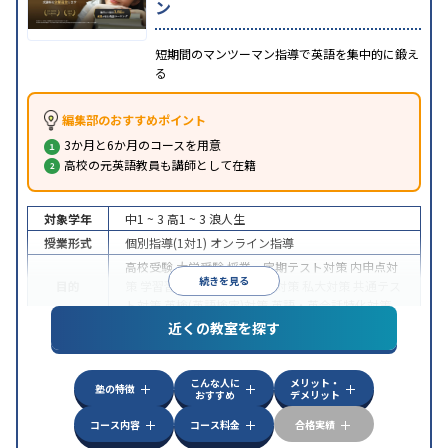
ン
短期間のマンツーマン指導で英語を集中的に鍛え
る
編集部のおすすめポイント
3か月と6か月のコースを用意
高校の元英語教員も講師として在籍
対象学年
中1 ~ 3
高1 ~ 3
浪人生
授業形式
個別指導(1対1)
オンライン指導
高校受験
大学受験
授業・定期テスト対策
内申点対
続きを見る
目的
策
学習習慣の定着
国公立大対策
私大対策
共通テス
ト対策
英検(英語検定)対策
英語・英会話特化対策
近くの教室を探す
中高一貫校生に対応
授業の振替可能
不登校生に対
特徴
応
学習にPC・タブレットを利用
オンライン対応
1
科目から受講可能
こんな人に
メリット・
塾の特徴
おすすめ
デメリット
コース内容
コース料金
合格実績