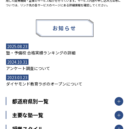
用した提携機関・企業のサービス紹介を行っています。サービス内容や申し込み方法等に
ついては、リンク先の各サービスのページにある詳細情報を確認してください。
お知らせ
2025.08.23
塾・予備校 合格実績ランキングの詳細
2024.10.31
アンケート調査について
2023.03.23
ダイヤモンド教育ラボのオープンについて
都道府県別一覧
北海道・東北
主要な塾一覧
北海道
青森県
岩手県
宮城県
秋田県
【掲載塾一覧を見る】
授業スタイル
山形県
福島県