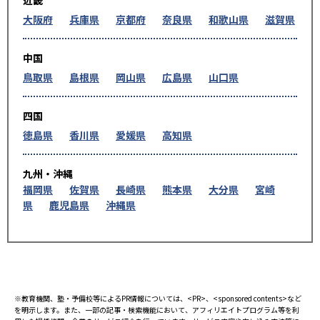
大阪府
兵庫県
京都府
奈良県
和歌山県
滋賀県
中国
鳥取県
島根県
岡山県
広島県
山口県
四国
徳島県
香川県
愛媛県
高知県
九州・沖縄
福岡県
佐賀県
長崎県
熊本県
大分県
宮崎
県
鹿児島県
沖縄県
※教育機関、塾・予備校等によるPR情報については、<PR>、<sponsored contents>など
を明示します。また、一部の記事・検索機能において、アフィリエイトプログラム等を利