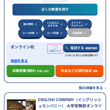
試対策
学校別特化対策
近くの教室を探す
中高一貫校生に対応
授業の振替可能
不登校生に対
特徴
応
学習にPC・タブレットを利用
オンライン対応
1
科目から受講可能
こんな人に
メリット・
塾の特徴
おすすめ
デメリット
コース内容
コース料金
合格実績
オンライン校
電話する
通話料無料
13:00-22:00(土日祝日問わず)
地図を見る
体験授業(無料)
料金などの資料請求
を申し込む
無料
塾の詳細を見る
ENGLISH COMPANY（イングリッシ
ュカンパニー） 大学受験部オンライ