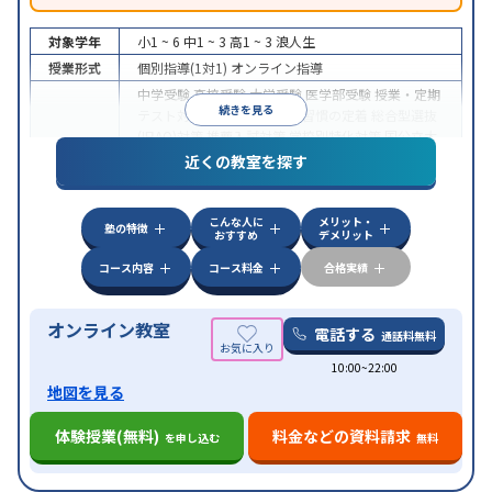
対象学年
小1 ~ 6
中1 ~ 3
高1 ~ 3
浪人生
授業形式
個別指導(1対1)
オンライン指導
中学受験
高校受験
大学受験
医学部受験
授業・定期
続きを見る
テスト対策
内申点対策
学習習慣の定着
総合型選抜
(旧AO)対策
推薦入試対策
学校別特化対策
国公立大
目的
対策
私大対策
共通テスト対策
英検(英語検定)対策
近くの教室を探す
漢検(漢字検定)対策
数学特化対策
英語・英会話特化
対策
その他科目別特化対策
こんな人に
メリット・
中高一貫校生に対応
授業の振替可能
不登校生に対
塾の特徴
おすすめ
デメリット
特徴
応
オンライン対応
1科目から受講可能
季節講習の
みの受講可
自習室あり
コース内容
コース料金
合格実績
オンライン教室
電話する
通話料無料
10:00~22:00
地図を見る
体験授業(無料)
料金などの資料請求
を申し込む
無料