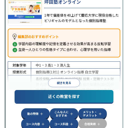
坪田塾オンライン
1年で偏差値を40上げて慶応大学に現役合格した
ビリギャルのモデルとなった個別指導塾
編集部のおすすめポイント
学習内容の理解度や記憶を定着させる効果が高まる反転学習
生徒一人ひとりの性格タイプに合わせ、心理学を用いた指導
対象学年
中1 ~ 3
高1 ~ 3
浪人生
授業形式
個別指導(1対1)
オンライン指導
自立学習
高校受験
大学受験
医学部受験
授業・定期テスト対
続きを見る
策
内申点対策
学習習慣の定着
総合型選抜(旧AO)対
策
推薦入試対策
学校別特化対策
国公立大対策
私大
目的
対策
共通テスト対策
英検(英語検定)対策
漢検(漢字
近くの教室を探す
検定)対策
数学特化対策
英語・英会話特化対策
その
他科目別特化対策
こんな人に
メリット・
中高一貫校生に対応
授業の振替可能
不登校生に対
塾の特徴
おすすめ
デメリット
応
学習にPC・タブレットを利用
オンライン対応
1
特徴
科目から受講可能
季節講習のみの受講可
発達障害
コース内容
コース料金
合格実績