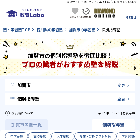
塾・学習塾TOP
石川県の学習塾
加賀市の学習塾
個別指導塾
加賀市の個別指導塾を徹底比較！
プロの識者がおすすめ塾を解説
加賀市
変更
個別指導塾
変更
表示順について
全6件中 1〜6件を表示中
加賀市の塾一覧
個別指導塾
中学受験
高校受験
大学受験
授業・定期テスト対策
学習習慣の