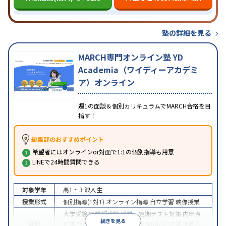
塾の詳細を見る
MARCH専門オンライン塾 YD
Academia（ワイディーアカデミ
ア）オンライン
週1の面談＆個別カリキュラムでMARCH合格を目
指す！
編集部のおすすめポイント
希望者にはオンラインor対面で1:1の個別指導も用意
LINEで24時間質問できる
対象学年
高1 ~ 3
浪人生
授業形式
個別指導(1対1)
オンライン指導
自立学習
映像授業
大学受験
医学部受験
授業・定期テスト対策
内申点
続きを見る
目的
対策
学習習慣の定着
総合型選抜(旧AO)対策
推薦入