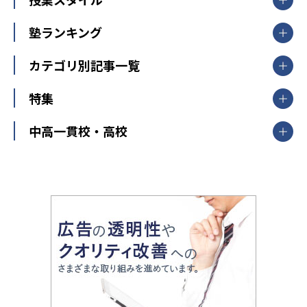
臨海セミナー
関東
個別指導
塾ランキング
東京個別指導学院
東京都
神奈川県
埼玉県
千葉県
茨城県
集団授業
個別指導塾TOMAS
栃木県
群馬県
中学受験ランキング
カテゴリ別記事一覧
オンライン指導
明光義塾
大学受験ランキング
北陸
映像授業
ナビ個別指導学院
中学受験
特集
新潟県
富山県
石川県
福井県
個別教室のトライ
高校受験
東進ハイスクール
中部
開成番長直伝！子どもの受験を成功させる方法
中高一貫校・高校
大学受験
武田塾
愛知県
静岡県
岐阜県
三重県
長野県
令和時代の失敗しない塾選び
資格取得・学び直し
山梨県
2020年代の教育
中学入試最前線
教育費・塾代
中学受験最前線
近畿
てら先生の教育業界基本メソッド
座談会
大学入試改革
大阪府
運動と遊びを考える
兵庫県
京都府
奈良県
和歌山県
教育全般
親子で極める家庭学習
滋賀県
令和の大学受験は情報戦！
大学受験塾の選び方
ママテクエグザム
情報Ⅰ、数学が苦手な人注目！最短距離の学力
中学受験に熱心な市区町村ランキング
中国
進化する中高一貫校・高校
アップ法
小学校受験
鳥取県
島根県
岡山県
広島県
山口県
悩み多き「大学受験」相談室
家庭教師
四国
英語・英会話・英検対策
徳島県
香川県
愛媛県
高知県
小学校教師が解説！中学受験のリアル