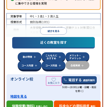
に集中できる環境を実現
対象学年
中1 ~ 3
高1 ~ 3
浪人生
授業形式
個別指導(1対1)
大学受験
医学部受験
授業・定期テスト対策
国公立
目的
続きを見る
大対策
英検(英語検定)対策
中高一貫校生に対応
授業の振替可能
オンライン対
特徴
近くの教室を探す
応
自習室あり
こんな人に
メリット・
塾の特徴
おすすめ
デメリット
コース内容
コース料金
合格実績
オンライン校
電話する
通話料無料
9:00～18:00(土曜・日曜・祝日
を除く)
地図を見る
体験授業(無料)
料金などの資料請求
を申し込む
無料