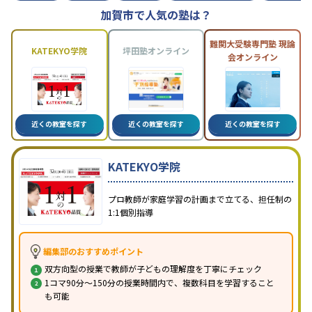
加賀市で人気の塾は？
難関大受験専門塾 現論
KATEKYO学院
坪田塾オンライン
会オンライン
近くの教室を探す
近くの教室を探す
近くの教室を探す
KATEKYO学院
プロ教師が家庭学習の計画まで立てる、担任制の
1:1個別指導
編集部のおすすめポイント
双方向型の授業で教師が子どもの理解度を丁寧にチェック
1コマ90分～150分の授業時間内で、複数科目を学習すること
も可能