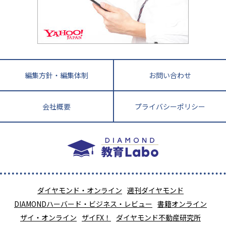
教育ニュース最前線
九州・沖縄
教育ジャーナリストが徹底解説！ 大学受験の羅
福岡県
佐賀県
長崎県
熊本県
大分県
針盤
宮崎県
鹿児島県
沖縄県
編集方針・編集体制
お問い合わせ
会社概要
プライバシーポリシー
ダイヤモンド・オンライン
週刊ダイヤモンド
DIAMONDハーバード・ビジネス・レビュー
書籍オンライン
ザイ・オンライン
ザイFX！
ダイヤモンド不動産研究所