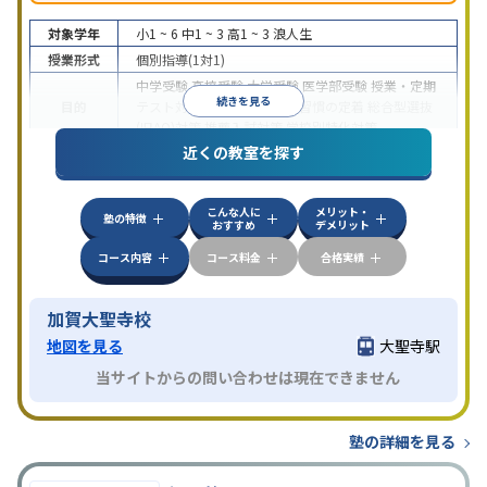
対象学年
小1 ~ 6
中1 ~ 3
高1 ~ 3
浪人生
授業形式
個別指導(1対1)
中学受験
高校受験
大学受験
医学部受験
授業・定期
続きを見る
目的
テスト対策
内申点対策
学習習慣の定着
総合型選抜
(旧AO)対策
推薦入試対策
学校別特化対策
近くの教室を探す
中高一貫校生に対応
授業の振替可能
不登校生に対
特徴
応
1科目から受講可能
季節講習のみの受講可
こんな人に
メリット・
塾の特徴
おすすめ
デメリット
コース内容
コース料金
合格実績
加賀大聖寺校
地図を見る
大聖寺駅
当サイトからの問い合わせは現在できません
塾の詳細を見る