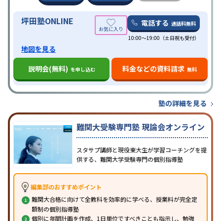
の子どもに対応
坪田塾ONLINE
電話する
通話料無料
10:00～19:00（土日祝も受付）
地図を見る
説明会(無料)
料金などの資料請求
を申し込む
無料
塾の詳細を見る
難関大受験専門塾 現論会オンライン
スタサプ講師と現役東大生が学習コーチングを提
供する、難関大学受験専門の個別指導塾
編集部のおすすめポイント
難関大合格に向けて全教科を効率的に学べる、授業料が完全定
額制の個別指導塾
個別に年間計画を作成、1日単位ですべきことも指示し、勉強