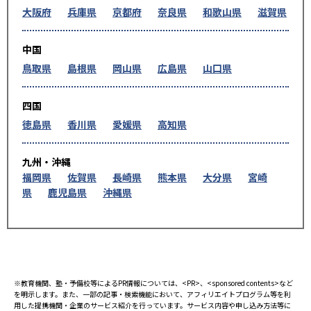
大阪府
兵庫県
京都府
奈良県
和歌山県
滋賀県
中国
鳥取県
島根県
岡山県
広島県
山口県
四国
徳島県
香川県
愛媛県
高知県
九州・沖縄
福岡県
佐賀県
長崎県
熊本県
大分県
宮崎
県
鹿児島県
沖縄県
※教育機関、塾・予備校等によるPR情報については、<PR>、<sponsored contents>など
を明示します。また、一部の記事・検索機能において、アフィリエイトプログラム等を利
用した提携機関・企業のサービス紹介を行っています。サービス内容や申し込み方法等に