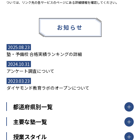
ついては、リンク先の各サービスのページにある詳細情報を確認してください。
お知らせ
2025.08.23
塾・予備校 合格実績ランキングの詳細
2024.10.31
アンケート調査について
2023.03.23
ダイヤモンド教育ラボのオープンについて
都道府県別一覧
北海道・東北
主要な塾一覧
北海道
青森県
岩手県
宮城県
秋田県
【掲載塾一覧を見る】
授業スタイル
山形県
福島県