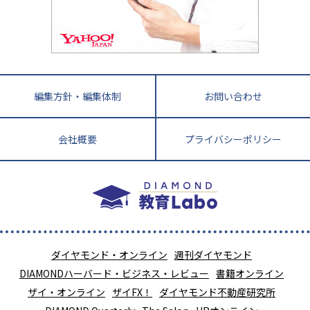
教育ニュース最前線
九州・沖縄
教育ジャーナリストが徹底解説！ 大学受験の羅
福岡県
佐賀県
長崎県
熊本県
大分県
針盤
宮崎県
鹿児島県
沖縄県
編集方針・編集体制
お問い合わせ
会社概要
プライバシーポリシー
ダイヤモンド・オンライン
週刊ダイヤモンド
DIAMONDハーバード・ビジネス・レビュー
書籍オンライン
ザイ・オンライン
ザイFX！
ダイヤモンド不動産研究所