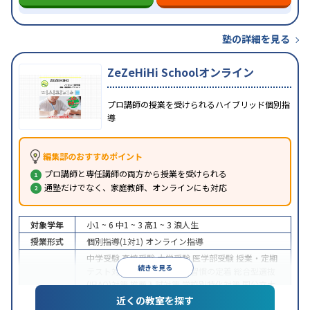
塾の詳細を見る
ZeZeHiHi Schoolオンライン
プロ講師の授業を受けられるハイブリッド個別指
導
編集部のおすすめポイント
プロ講師と専任講師の両方から授業を受けられる
通塾だけでなく、家庭教師、オンラインにも対応
対象学年
小1 ~ 6
中1 ~ 3
高1 ~ 3
浪人生
授業形式
個別指導(1対1)
オンライン指導
中学受験
高校受験
大学受験
医学部受験
授業・定期
続きを見る
テスト対策
内申点対策
学習習慣の定着
総合型選抜
(旧AO)対策
推薦入試対策
学校別特化対策
国公立大
目的
対策
私大対策
共通テスト対策
英検(英語検定)対策
近くの教室を探す