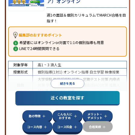
ア）オンライン
週1の面談＆個別カリキュラムでMARCH合格を目
指す！
編集部のおすすめポイント
希望者にはオンラインor対面で1:1の個別指導も用意
LINEで24時間質問できる
対象学年
高1 ~ 3
浪人生
授業形式
個別指導(1対1)
オンライン指導
自立学習
映像授業
大学受験
医学部受験
授業・定期テスト対策
内申点
続きを見る
目的
対策
学習習慣の定着
総合型選抜(旧AO)対策
推薦入
試対策
学校別特化対策
近くの教室を探す
中高一貫校生に対応
授業の振替可能
不登校生に対
特徴
応
学習にPC・タブレットを利用
オンライン対応
1
科目から受講可能
こんな人に
メリット・
塾の特徴
おすすめ
デメリット
コース内容
コース料金
合格実績