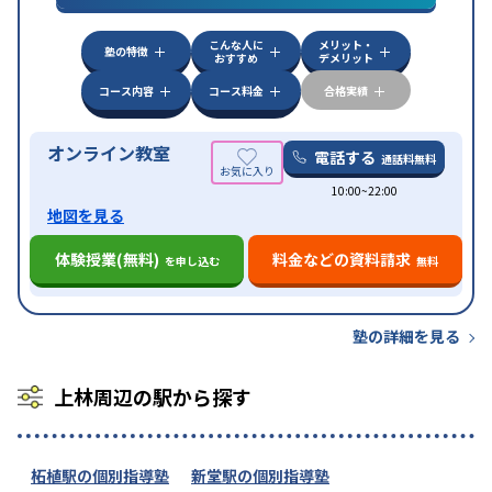
漢検(漢字検定)対策
数学特化対策
英語・英会話特化
対策
その他科目別特化対策
こんな人に
メリット・
中高一貫校生に対応
授業の振替可能
不登校生に対
塾の特徴
おすすめ
デメリット
特徴
応
オンライン対応
1科目から受講可能
季節講習の
みの受講可
自習室あり
コース内容
コース料金
合格実績
オンライン教室
電話する
通話料無料
10:00~22:00
地図を見る
体験授業(無料)
料金などの資料請求
を申し込む
無料
塾の詳細を見る
上林周辺の駅から探す
柘植駅の個別指導塾
新堂駅の個別指導塾