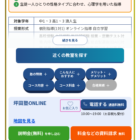
生徒一人ひとりの性格タイプに合わせ、心理学を用いた指導
対象学年
中1 ~ 3
高1 ~ 3
浪人生
授業形式
個別指導(1対1)
オンライン指導
自立学習
高校受験
大学受験
医学部受験
授業・定期テスト対
続きを見る
策
内申点対策
学習習慣の定着
総合型選抜(旧AO)対
策
推薦入試対策
学校別特化対策
国公立大対策
私大
目的
対策
共通テスト対策
英検(英語検定)対策
漢検(漢字
近くの教室を探す
検定)対策
数学特化対策
英語・英会話特化対策
その
他科目別特化対策
こんな人に
メリット・
中高一貫校生に対応
授業の振替可能
不登校生に対
塾の特徴
おすすめ
デメリット
応
学習にPC・タブレットを利用
オンライン対応
1
特徴
科目から受講可能
季節講習のみの受講可
発達障害
コース内容
コース料金
合格実績
の子どもに対応
坪田塾ONLINE
電話する
通話料無料
10:00～19:00（土日祝も受付）
地図を見る
説明会(無料)
料金などの資料請求
を申し込む
無料