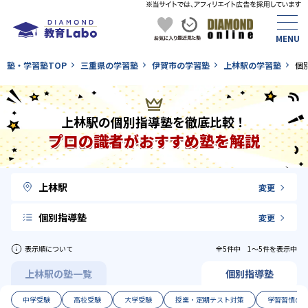
塾・学習塾TOP
三重県の学習塾
伊賀市の学習塾
上林駅の学習塾
個
上林駅の個別指導塾を徹底比較！
プロの識者がおすすめ塾を解説
上林駅
変更
個別指導塾
変更
表示順について
全5件中 1〜5件を表示中
上林駅の塾一覧
個別指導塾
中学受験
高校受験
大学受験
授業・定期テスト対策
学習習慣の