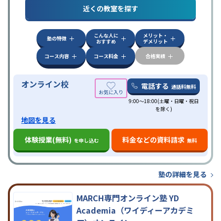
特徴
近くの教室を探す
応
自習室あり
こんな人に
メリット・
塾の特徴
おすすめ
デメリット
コース内容
コース料金
合格実績
オンライン校
電話する
通話料無料
9:00～18:00(土曜・日曜・祝日
を除く)
地図を見る
体験授業(無料)
料金などの資料請求
を申し込む
無料
塾の詳細を見る
MARCH専門オンライン塾 YD
Academia（ワイディーアカデミ