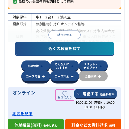
高校の元英語教員も講師として在籍
対象学年
中1 ~ 3
高1 ~ 3
浪人生
授業形式
個別指導(1対1)
オンライン指導
高校受験
大学受験
授業・定期テスト対策
内申点対
続きを見る
目的
策
学習習慣の定着
国公立大対策
私大対策
共通テス
ト対策
英検(英語検定)対策
英語・英会話特化対策
近くの教室を探す
中高一貫校生に対応
授業の振替可能
不登校生に対
特徴
応
学習にPC・タブレットを利用
オンライン対応
1
科目から受講可能
こんな人に
メリット・
塾の特徴
おすすめ
デメリット
コース内容
コース料金
合格実績
オンライン
電話する
通話料無料
10:00-21:00（平日）、10:00-
19:00（土日祝）
地図を見る
体験授業(無料)
料金などの資料請求
を申し込む
無料