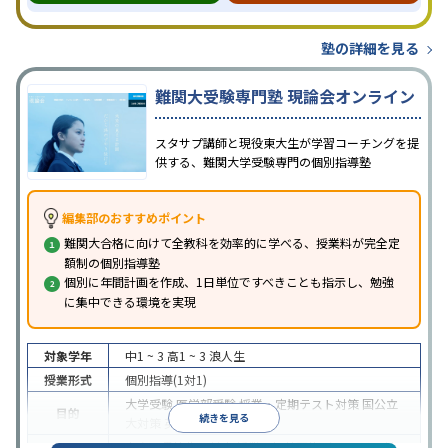
塾の詳細を見る
難関大受験専門塾 現論会オンライン
スタサプ講師と現役東大生が学習コーチングを提
供する、難関大学受験専門の個別指導塾
編集部のおすすめポイント
難関大合格に向けて全教科を効率的に学べる、授業料が完全定
額制の個別指導塾
個別に年間計画を作成、1日単位ですべきことも指示し、勉強
に集中できる環境を実現
対象学年
中1 ~ 3
高1 ~ 3
浪人生
授業形式
個別指導(1対1)
大学受験
医学部受験
授業・定期テスト対策
国公立
目的
続きを見る
大対策
英検(英語検定)対策
中高一貫校生に対応
授業の振替可能
オンライン対