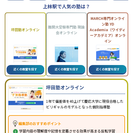
上林駅で人気の塾は？
MARCH専門オンライ
ン塾 YD
難関大受験専門塾 現論
坪田塾オンライン
Academia（ワイディ
会オンライン
ーアカデミア）オンラ
イン
近くの教室を探す
近くの教室を探す
近くの教室を探す
坪田塾オンライン
1年で偏差値を40上げて慶応大学に現役合格した
ビリギャルのモデルとなった個別指導塾
編集部のおすすめポイント
学習内容の理解度や記憶を定着させる効果が高まる反転学習