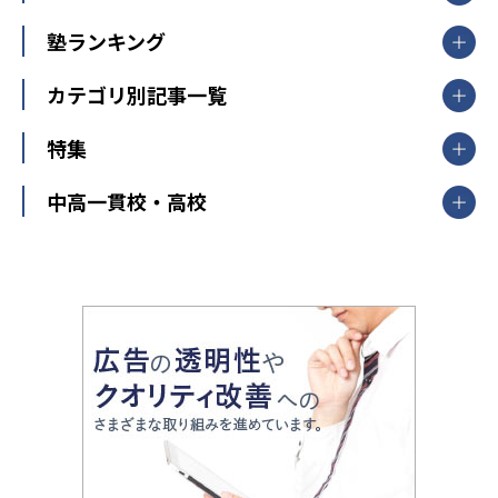
臨海セミナー
関東
個別指導
塾ランキング
東京個別指導学院
東京都
神奈川県
埼玉県
千葉県
茨城県
集団授業
個別指導塾TOMAS
栃木県
群馬県
中学受験ランキング
カテゴリ別記事一覧
オンライン指導
明光義塾
大学受験ランキング
北陸
映像授業
ナビ個別指導学院
中学受験
特集
新潟県
富山県
石川県
福井県
個別教室のトライ
高校受験
東進ハイスクール
中部
開成番長直伝！子どもの受験を成功させる方法
中高一貫校・高校
大学受験
武田塾
愛知県
静岡県
岐阜県
三重県
長野県
令和時代の失敗しない塾選び
資格取得・学び直し
山梨県
2020年代の教育
中学入試最前線
教育費・塾代
中学受験最前線
近畿
てら先生の教育業界基本メソッド
座談会
大学入試改革
大阪府
運動と遊びを考える
兵庫県
京都府
奈良県
和歌山県
教育全般
親子で極める家庭学習
滋賀県
令和の大学受験は情報戦！
大学受験塾の選び方
ママテクエグザム
情報Ⅰ、数学が苦手な人注目！最短距離の学力
中学受験に熱心な市区町村ランキング
中国
進化する中高一貫校・高校
アップ法
小学校受験
鳥取県
島根県
岡山県
広島県
山口県
悩み多き「大学受験」相談室
家庭教師
四国
英語・英会話・英検対策
徳島県
香川県
愛媛県
高知県
小学校教師が解説！中学受験のリアル