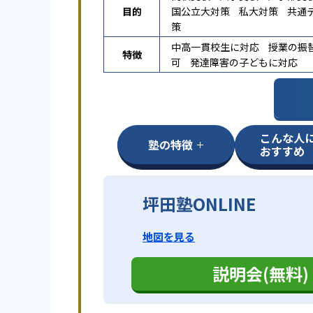
目的
国公立大対策
私大対策
共通
策
中高一貫校生に対応
授業の振
特徴
可
発達障害の子どもに対応
こんな人
塾の特徴
おすすめ
坪田塾ONLINE
地図を見る
説明会(無料)