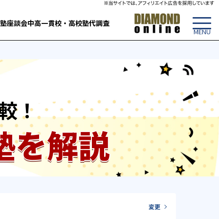
塾
座談会
中高一貫校・高校
塾代調査
較！
塾を解説
変更