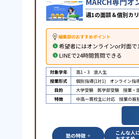
MARCH専門オ
週1の面談＆個別カリ
編集部のおすすめポイント
希望者にはオンラインor対面で
LINEで24時間質問できる
対象学年
高1 ~ 3
浪人生
授業形式
個別指導(1対1)
オンライン指
目的
大学受験
医学部受験
授業・
特徴
中高一貫校生に対応
授業の振
こんな人
塾の特徴
おすすめ