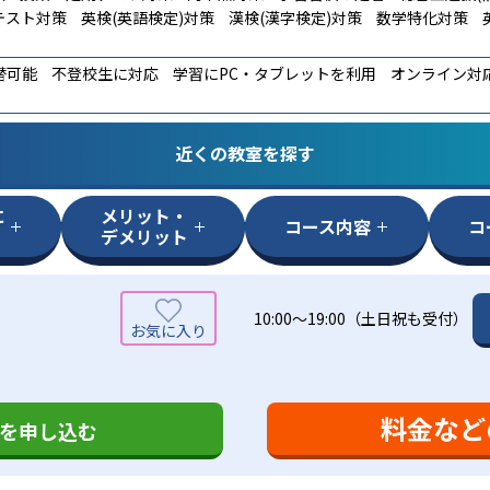
テスト対策
英検(英語検定)対策
漢検(漢字検定)対策
数学特化対策
替可能
不登校生に対応
学習にPC・タブレットを利用
オンライン対
近くの教室を探す
に
メリット・
コース内容
コ
デメリット
10:00～19:00（土日祝も受付）
料金など
を申し込む