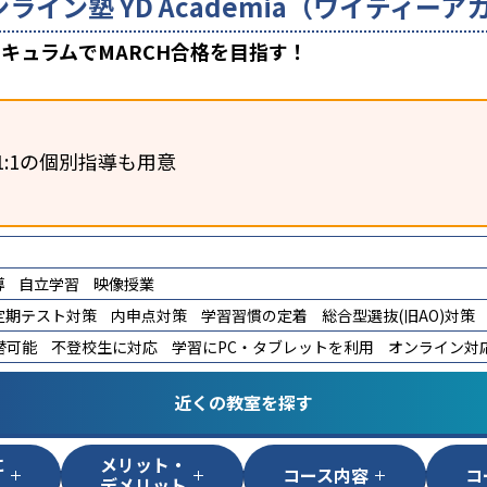
ンライン塾 YD Academia（ワイディ
キュラムでMARCH合格を目指す！
1:1の個別指導も用意
導
自立学習
映像授業
定期テスト対策
内申点対策
学習習慣の定着
総合型選抜(旧AO)対策
替可能
不登校生に対応
学習にPC・タブレットを利用
オンライン対
近くの教室を探す
に
メリット・
コース内容
コ
デメリット