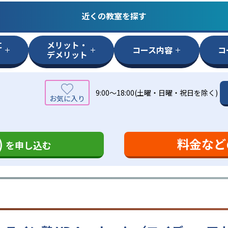
近くの教室を探す
に
メリット・
コース内容
コ
デメリット
9:00～18:00(土曜・日曜・祝日を除く)
)
料金など
を申し込む