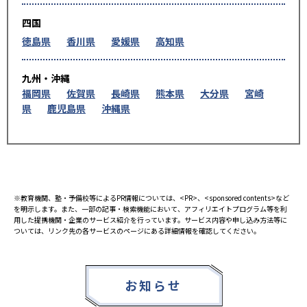
四国
徳島県
香川県
愛媛県
高知県
九州・沖縄
福岡県
佐賀県
長崎県
熊本県
大分県
宮崎
県
鹿児島県
沖縄県
※教育機関、塾・予備校等によるPR情報については、<PR>、<sponsored contents>など
を明示します。また、一部の記事・検索機能において、アフィリエイトプログラム等を利
用した提携機関・企業のサービス紹介を行っています。サービス内容や申し込み方法等に
ついては、リンク先の各サービスのページにある詳細情報を確認してください。
お知らせ