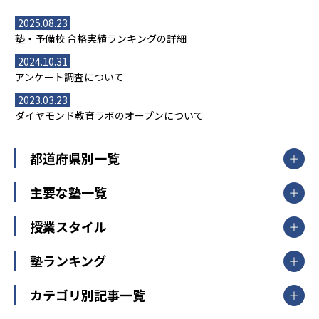
2025.08.23
塾・予備校 合格実績ランキングの詳細
2024.10.31
アンケート調査について
2023.03.23
ダイヤモンド教育ラボのオープンについて
都道府県別一覧
北海道・東北
主要な塾一覧
北海道
青森県
岩手県
宮城県
秋田県
【掲載塾一覧を見る】
授業スタイル
山形県
福島県
臨海セミナー
関東
個別指導
塾ランキング
東京個別指導学院
東京都
神奈川県
埼玉県
千葉県
茨城県
集団授業
個別指導塾TOMAS
栃木県
群馬県
中学受験ランキング
カテゴリ別記事一覧
オンライン指導
明光義塾
大学受験ランキング
北陸
映像授業
ナビ個別指導学院