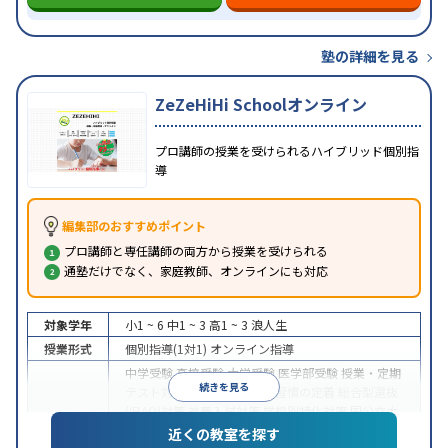
塾の詳細を見る
ZeZeHiHi Schoolオンライン
プロ講師の授業を受けられるハイブリッド個別指
導
編集部のおすすめポイント
プロ講師と専任講師の両方から授業を受けられる
通塾だけでなく、家庭教師、オンラインにも対応
対象学年
小1 ~ 6
中1 ~ 3
高1 ~ 3
浪人生
授業形式
個別指導(1対1)
オンライン指導
中学受験
高校受験
大学受験
医学部受験
授業・定期
続きを見る
テスト対策
内申点対策
学習習慣の定着
総合型選抜
(旧AO)対策
推薦入試対策
学校別特化対策
国公立大
目的
対策
私大対策
共通テスト対策
英検(英語検定)対策
近くの教室を探す