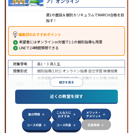
ア）オンライン
週1の面談＆個別カリキュラムでMARCH合格を目
指す！
編集部のおすすめポイント
希望者にはオンラインor対面で1:1の個別指導も用意
LINEで24時間質問できる
対象学年
高1 ~ 3
浪人生
授業形式
個別指導(1対1)
オンライン指導
自立学習
映像授業
大学受験
医学部受験
授業・定期テスト対策
内申点
続きを見る
目的
対策
学習習慣の定着
総合型選抜(旧AO)対策
推薦入
試対策
学校別特化対策
近くの教室を探す
中高一貫校生に対応
授業の振替可能
不登校生に対
特徴
応
学習にPC・タブレットを利用
オンライン対応
1
科目から受講可能
こんな人に
メリット・
塾の特徴
おすすめ
デメリット
コース内容
コース料金
合格実績