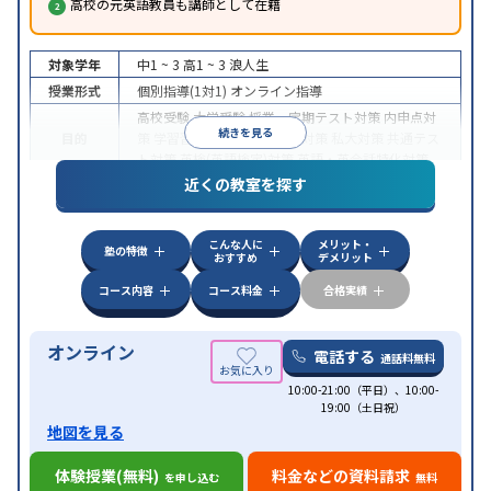
高校の元英語教員も講師として在籍
対象学年
中1 ~ 3
高1 ~ 3
浪人生
授業形式
個別指導(1対1)
オンライン指導
高校受験
大学受験
授業・定期テスト対策
内申点対
続きを見る
目的
策
学習習慣の定着
国公立大対策
私大対策
共通テス
ト対策
英検(英語検定)対策
英語・英会話特化対策
近くの教室を探す
中高一貫校生に対応
授業の振替可能
不登校生に対
特徴
応
学習にPC・タブレットを利用
オンライン対応
1
科目から受講可能
こんな人に
メリット・
塾の特徴
おすすめ
デメリット
コース内容
コース料金
合格実績
オンライン
電話する
通話料無料
10:00-21:00（平日）、10:00-
19:00（土日祝）
地図を見る
体験授業(無料)
料金などの資料請求
を申し込む
無料