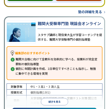
塾の詳細を見る
難関大受験専門塾 現論会オンライン
スタサプ講師と現役東大生が学習コーチングを提
供する、難関大学受験専門の個別指導塾
編集部のおすすめポイント
難関大合格に向けて全教科を効率的に学べる、授業料が完全定
額制の個別指導塾
個別に年間計画を作成、1日単位ですべきことも指示し、勉強
に集中できる環境を実現
対象学年
中1 ~ 3
高1 ~ 3
浪人生
授業形式
個別指導(1対1)
大学受験
医学部受験
授業・定期テスト対策
国公立
目的
続きを見る
大対策
英検(英語検定)対策
中高一貫校生に対応
授業の振替可能
オンライン対