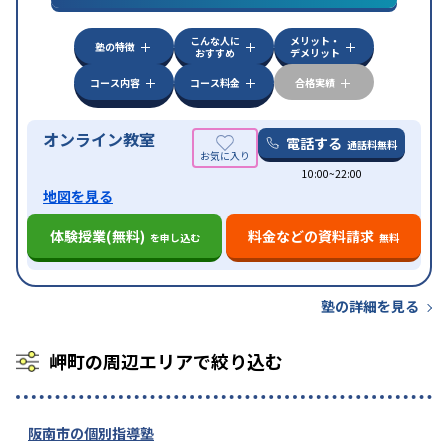
漢検(漢字検定)対策
数学特化対策
英語・英会話特化
対策
その他科目別特化対策
こんな人に
メリット・
中高一貫校生に対応
授業の振替可能
不登校生に対
塾の特徴
おすすめ
デメリット
特徴
応
オンライン対応
1科目から受講可能
季節講習の
みの受講可
自習室あり
コース内容
コース料金
合格実績
オンライン教室
電話する
通話料無料
10:00~22:00
地図を見る
体験授業(無料)
料金などの資料請求
を申し込む
無料
塾の詳細を見る
岬町の周辺エリアで絞り込む
阪南市の個別指導塾