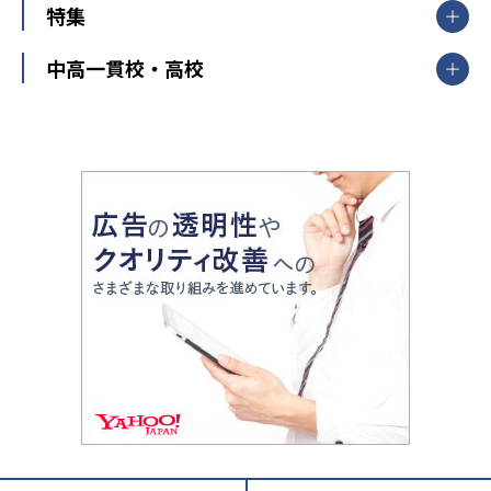
中学受験
特集
新潟県
富山県
石川県
福井県
個別教室のトライ
高校受験
東進ハイスクール
中部
開成番長直伝！子どもの受験を成功させる方法
中高一貫校・高校
大学受験
武田塾
愛知県
静岡県
岐阜県
三重県
長野県
令和時代の失敗しない塾選び
資格取得・学び直し
山梨県
2020年代の教育
中学入試最前線
教育費・塾代
中学受験最前線
近畿
てら先生の教育業界基本メソッド
座談会
大学入試改革
大阪府
運動と遊びを考える
兵庫県
京都府
奈良県
和歌山県
教育全般
親子で極める家庭学習
滋賀県
令和の大学受験は情報戦！
大学受験塾の選び方
ママテクエグザム
情報Ⅰ、数学が苦手な人注目！最短距離の学力
中学受験に熱心な市区町村ランキング
中国
進化する中高一貫校・高校
アップ法
小学校受験
鳥取県
島根県
岡山県
広島県
山口県
悩み多き「大学受験」相談室
家庭教師
四国
英語・英会話・英検対策
徳島県
香川県
愛媛県
高知県
小学校教師が解説！中学受験のリアル
教育ニュース最前線
九州・沖縄
教育ジャーナリストが徹底解説！ 大学受験の羅
福岡県
佐賀県
長崎県
熊本県
大分県
針盤
宮崎県
鹿児島県
沖縄県