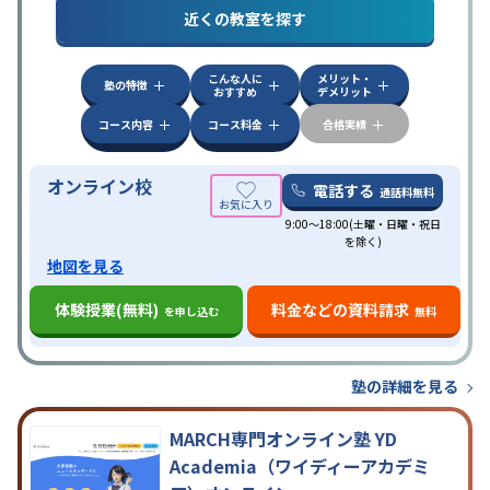
特徴
近くの教室を探す
応
自習室あり
こんな人に
メリット・
塾の特徴
おすすめ
デメリット
コース内容
コース料金
合格実績
オンライン校
電話する
通話料無料
9:00～18:00(土曜・日曜・祝日
を除く)
地図を見る
体験授業(無料)
料金などの資料請求
を申し込む
無料
塾の詳細を見る
MARCH専門オンライン塾 YD
Academia（ワイディーアカデミ