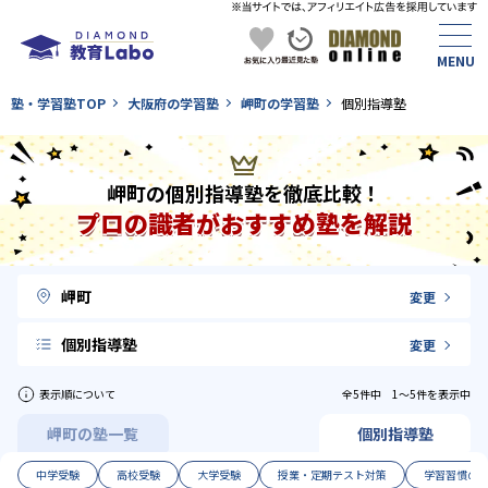
塾・学習塾TOP
大阪府の学習塾
岬町の学習塾
個別指導塾
岬町の個別指導塾を徹底比較！
プロの識者がおすすめ塾を解説
岬町
変更
個別指導塾
変更
表示順について
全5件中 1〜5件を表示中
岬町の塾一覧
個別指導塾
中学受験
高校受験
大学受験
授業・定期テスト対策
学習習慣の