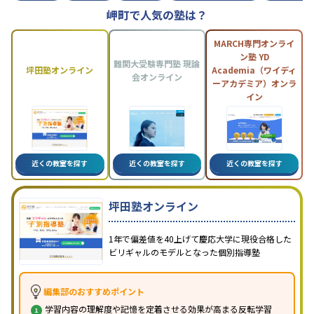
岬町で人気の塾は？
MARCH専門オンライ
ン塾 YD
難関大受験専門塾 現論
坪田塾オンライン
Academia（ワイディ
会オンライン
ーアカデミア）オンラ
イン
近くの教室を探す
近くの教室を探す
近くの教室を探す
坪田塾オンライン
1年で偏差値を40上げて慶応大学に現役合格した
ビリギャルのモデルとなった個別指導塾
編集部のおすすめポイント
学習内容の理解度や記憶を定着させる効果が高まる反転学習