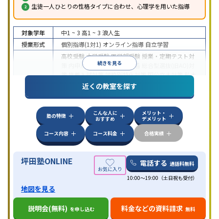
生徒一人ひとりの性格タイプに合わせ、心理学を用いた指導
対象学年
中1 ~ 3
高1 ~ 3
浪人生
授業形式
個別指導(1対1)
オンライン指導
自立学習
高校受験
大学受験
医学部受験
授業・定期テスト対
続きを見る
策
内申点対策
学習習慣の定着
総合型選抜(旧AO)対
策
推薦入試対策
学校別特化対策
国公立大対策
私大
目的
対策
共通テスト対策
英検(英語検定)対策
漢検(漢字
近くの教室を探す
検定)対策
数学特化対策
英語・英会話特化対策
その
他科目別特化対策
こんな人に
メリット・
中高一貫校生に対応
授業の振替可能
不登校生に対
塾の特徴
おすすめ
デメリット
応
学習にPC・タブレットを利用
オンライン対応
1
特徴
科目から受講可能
季節講習のみの受講可
発達障害
コース内容
コース料金
合格実績
の子どもに対応
坪田塾ONLINE
電話する
通話料無料
10:00～19:00（土日祝も受付）
地図を見る
説明会(無料)
料金などの資料請求
を申し込む
無料