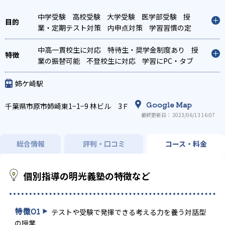
中学受験
高校受験
大学受験
医学部受験
授
業・定期テスト対策
内申点対策
学習習慣の定
着
総合型選抜(旧AO)対策
推薦入試対策
学校別
特化対策
中高一貫校生に対応
国公立大対策
特待生・奨学金制度あり
私大対策
共通テスト対
授
策
業の振替可能
英検(英語検定)対策
不登校生に対応
漢検(漢字検定)対策
学習にPC・タブ
数
学特化対策
レットを利用
英語・英会話特化対策
オンライン対応
1科目から受講可
その他科目別
特化対策
能
季節講習のみの受講可
発達障害の子どもに対
姉ケ崎駅
応
自習室あり
Google Map
千葉県市原市姉崎東1−1−9 林ビル 3Ｆ
最終更新日： 2023/06/13 16:07
総合情報
評判・口コミ
コース・料金
個別指導の明光義塾の特徴など
特徴
01
テストや受験で発揮できる考える力を養う対話型
の授業