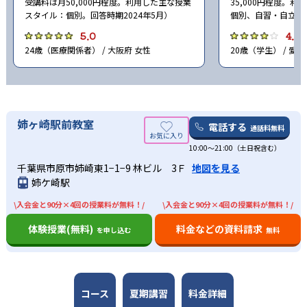
受講料は月50,000円程度。利用した主な授業
35,000円程度。
スタイル：個別。回答時期2024年5月）
個別、自習・自立。回
5.0
4.0
24歳（医療関係者） / 大阪府 女性
20歳（学生） / 愛知
姉ヶ崎駅前教室
電話する
通話料無料
10:00〜21:00（土日祝含む）
千葉県市原市姉崎東1−1−9 林ビル 3Ｆ
地図を見る
姉ケ崎駅
\入会金と90分×4回の授業料が無料！/
\入会金と90分×4回の授業料が無料！/
体験授業(無料)
料金などの資料請求
を申し込む
無料
コース
夏期講習
料金詳細