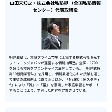
人の授業にあまり時間がかけられない場合がある。
山田未知之・株式会社私塾界 （全国私塾情報
センター）代表取締役
明光義塾は、東証プライム市場に上場する株式会社明光ネ
ットワークジャパンが運営する個別指導塾。全国に1700
を超える校舎をフランチャイズ展開している。「明光式特
許10段階学習法」を採用し、個別最適化された授業を通し
て生徒の成績向上に寄り添うほか、「MEIKO！家スタディ
®」により「質」×「量」 を意識した家庭学習をサポート
することにより、学習した内容を定着させている。