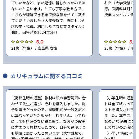
ていたかなど、まだ記憶に新しかったのでは
れた（大学受験で、
ないかと思います。とても丁寧な教え方で、
導。受講料は月30,
こちらが理解できるまで嫌な顔をせずに教え
授業スタイル：個別。
てくださいました（大学受験で、週に1回程
度授業・指導。利用した主な授業スタイル：
個別。回答時期2024年5月）
5.0
5.0
21歳（学生） / 広島県 女性
20歳（学生） / 千葉
カリキュラムに関する口コミ
【高校生時の通塾】教材は私の学習範囲に合
【小学生時の通塾】
わせて先生が選び、それを購入しました。総
トは全て終わってし
合型選抜だったので、試験形式が一般入試と
ストを購入させられ
は異なっていたためかもしれません。いずれ
ました。本当に、こ
にしても無理のない難易度で、なおかつ確実
なのかな 過去にこ
に力のつく教材だったので、自分で選ぶより
してないのか 塾の
も明確に良かったと思います（大学受験で、
（小学6年時に子ども
週に1回程度授業・指導。利用した主な授業
年3月）