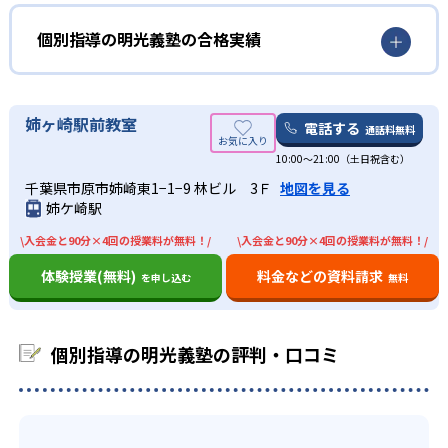
どんなメリットがある？
解を深めるため、理解の定着が深まる。
これにより、自分がどこでつまずいているのかを把握でき
る。
02
ノートの取り方から指導
個別指導の明光義塾の最大のメリットは、オリジナルのノ
個別指導の明光義塾の合格実績
ートだ。明光義塾のオリジナルノートは、解き直し専用ノ
また、定期的にカウンセリングも行っている。これによ
明光義塾にはオリジナルのノートがある。ノートの形式に
ートがあり、そのノートを確認するだけで自分の苦手を確
個別指導の明光義塾の合格実績は？
り、前向きに苦手克服できるようサポート。
合わせて見やすいノート作りを学ぶ。書き人は生徒に合わ
認できる。勉強の仕方が分からない人も、オリジナルノー
個別指導の明光義塾ではサイトでは合格実績を載せていな
中学生
姉ヶ崎駅前教室
せて指導してくれる。ノートの取り方を学ぶことで、生徒
トで簡単に復習できる。
電話する
通話料無料
い。合格実績があるかどうかは、近くの校舎へ資料請求し
の自立学習を促す。
内申点を上げたい人におすすめ
また、振替授業も魅力の一つ。集団指導では、授業を一回
10:00〜21:00（土日祝含む）
て確認してほしい。
休むとその授業の内容を理解できないまま進んでしまうこ
03
豊富な情報力
千葉県市原市姉崎東1−1−9 林ビル 3Ｆ
地図を見る
明光義塾の豊富な情報から、学校ごとのテスト傾向を把握
とがほとんど。明光義塾は、授業を休んでも、振替授業を
姉ケ崎駅
している。生徒一人ひとりの特性も把握した上で、情報を
取得可能。生徒に合わせて授業の進度やテキストを変更す
個別指導塾の教室数No.1の明光義塾。全国規模のため、地
基に定期テスト対策を行う。また、一人ひとり異なる成績
\入会金と90分×4回の授業料が無料！/
\入会金と90分×4回の授業料が無料！/
ることもできる。
域の学校を熟知している。地域ごとの試験情報に基づいた
を10段階に分け、授業や家庭学習で問題演習を行っている
対策も可能。
どんなデメリットがある？
体験授業(無料)
料金などの資料請求
ため、効率的に成績アップを狙える。
を申し込む
無料
高校生
デメリットを挙げるとすれば、講師の変更される可能性が
あることだ。明光義塾は講師担任制度ではない。また、講
将来のために勉強したい人におすすめ
個別指導の明光義塾の評判・口コミ
師はアルバイトが多い。アルバイトは、大学生、フリータ
明光義塾は志望校に合わせて学習プランを提案。生徒に応
ー、主婦（主夫）、シニアなど幅広い世代で、未経験から
じてプランの見直しも可能なので、安心。志望校が見つか
スタートするケースもあるため、講師の質は様々だ。
っていない人も大丈夫。カウンセリングで将来の夢や目標
また、講師1人に対して生徒数の指定がない。そのため、1
を引き出し、志望校選びをサポート。