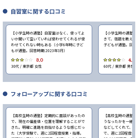
自習室に関する口コミ
【小学生時の通塾】自習室はなく、使ってよ
【小学生時の通塾】
いか聞いて空いていれば使わせてくれるが使
きて、宿題を教えて
わせてくれない時もある（小学6年時に子ど
子どもが通塾。回答時
もが通塾。回答時期:2023年3月）
3.0
4.0
30代 / 東京都 女性
60代 / 東京都 男性
フォローアップに関する口コミ
【高校生時の通塾】定期的に面談があったの
【高校生時の通塾】
で、現在の偏差値・位置を理解することがで
うなったかを一緒に
きた。明確に進路を目指せるような感じだっ
などしてくれて、と
た（大学受験で、週に2回程度授業・指導。
で、週に2回程度授