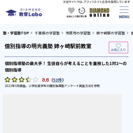
塾・学習塾TOP
千葉県の学習塾
市原市の学習塾
姉ケ崎駅の学習塾
個別指導の明光義塾 姉ヶ崎駅前教室
個別指導塾の最大手！ 生徒自らが考えることを重視した1対2〜の
個別指導
3.6
（
53件
）
2023年3月調査。
小学校高学年の個別指導塾アンケート調査方法
を参照