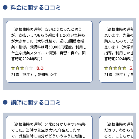
料金に関する口コミ
【高校生時の通塾】安いほうだったと思う
【高校生時の通塾】
が、支払いしてもらう親に申し訳ない気持ち
思います。先生の勧
が大きかった（大学受験で、週に2回程度授
購入したので、追加
業・指導。受講料は月50,000円程度。利用し
思います（大学受験
た主な授業スタイル：個別、自習・自立。回
指導。利用した主な
答時期2024年5月）
答時期2024年5月）
3.0
5.0
21歳（学生） / 愛知県 女性
21歳（学生） / 広島
講師に関する口コミ
【高校生時の通塾】非常に分かりやすい指導
【高校生時の通塾】
でした。当時の先生は大学1年生だったの
ださり、わからない
で、受験当時に自分がどういうふうに勉強し
ると、こちらから何