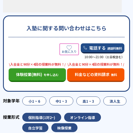
入塾に関する問い合わせはこちら
電話する
通話料無料
10:00〜21:00（土日祝含む）
\入会金と90分×4回の授業料が無料！/
\入会金と90分×4回の授業料が無料！/
体験授業(無料)
料金などの資料請求
を申し込む
無料
小1 ~ 6
中1 ~ 3
高1 ~ 3
浪人生
個別指導(1対2~)
オンライン指導
自立学習
映像授業