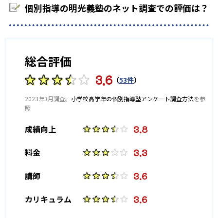
個別指導の明光義塾のネット調査での評価は？
総合評価
3.6
（
53件
）
2023年3月調査。
小学校高学年の個別指導塾アンケート調査方法
を参
照
3.8
成績向上
3.3
料金
3.6
講師
3.6
カリキュラム