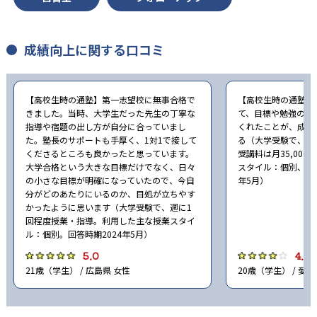
成績向上に関する口コミ
【高校生時の通塾】第一志望校に無事合格で
【高校生時の通塾】
きました。当時、大学生だった先生の丁寧な
て、目標や勉強の計
指導や宿題の出し方が自分に合っていまし
くれたことが、成績
た。塾長のサポートも手厚く、1対1で接して
る（大学受験で、週
くださるところも良かったと思っています。
受講料は月35,00
大学合格という大きな目標だけでなく、日々
スタイル：個別、自習
の小さな目標が明確になっていたので、今自
年5月）
分がどのあたりにいるのか、目処が立ちやす
かったように思います（大学受験で、週に1
回程度授業・指導。利用した主な授業スタイ
ル：個別。回答時期2024年5月）
5.0
4.0
21歳（学生） / 広島県 女性
20歳（学生） / 愛知