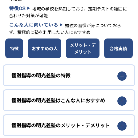
特徴
02
地域の学校を熟知しており、定期テストの範囲に
合わせた対策が可能
こんな人に向いている
勉強の習慣が身についておら
ず、積極的に塾を利用したい人におすすめ
メリット・デ
特徴
おすすめの人
合格実績
メリット
個別指導の明光義塾の特徴
01
考える力が身につく対話型の授業
個別指導の明光義塾はこんな人におすすめ
個別指導の明光義塾は、個別指導塾としての経験が長い
小学生
塾。長年の経験とノウハウで作り上げられた授業力があ
苦手科目を克服したい人におすすめ
個別指導の明光義塾のメリット・デメリット
る。生徒自らが考えることを重視した指導。授業は生徒と
講師が会話をしながら進められる。自分の言葉で話して理
明光義塾のノート指導では、分かったことを整理できる。