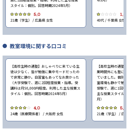
スタイル：個別。回答時期2024年5月）
5.0
1.0
21歳（学生） / 広島県 女性
40代 / 千葉県 女性
教室環境に関する口コミ
【高校生時の通塾】おしゃべりに来ている生
【高校生時の通塾】
徒は少なく、皆が勉強に集中モードだったの
業時間外にも塾に行
で非常に静か。自習室もあってなお良かった
ていました。個別指
（大学受験で、週に2回程度授業・指導。受
室環境も静かで勉強
講料は月50,000円程度。利用した主な授業ス
受験で、週に1回程
タイル：個別。回答時期2024年5月）
主な授業スタイル：個
月）
4.0
5.0
24歳（医療関係者） / 大阪府 女性
21歳（学生） / 広島