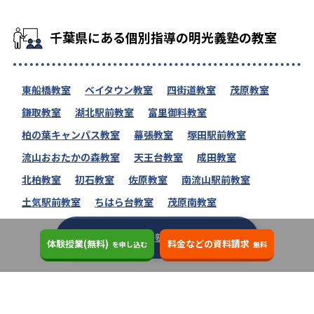
千葉県にある個別指導の明光義塾の教室
東船橋教室
ベイタウン教室
四街道教室
茂原教室
鎌取教室
湖北駅前教室
富里御料教室
柏の葉キャンパス教室
幕張教室
塚田駅前教室
流山おおたかの森教室
天王台教室
成田教室
北柏教室
初石教室
佐原教室
南流山駅前教室
土気駅前教室
ちはら台教室
茂原南教室
個別指導の明光義塾の教室一覧へ
体験授業(無料)
料金などの資料請求
を申し込む
無料
個別指導の明光義塾に関するコラム