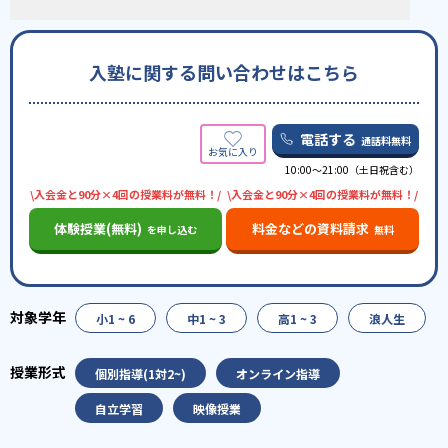
入塾に関する問い合わせはこちら
電話する
通話料無料
10:00〜21:00（土日祝含む）
\入会金と90分×4回の授業料が無料！/
\入会金と90分×4回の授業料が無料！/
体験授業(無料)
料金などの資料請求
を申し込む
無料
小1 ~ 6
中1 ~ 3
高1 ~ 3
浪人生
個別指導(1対2~)
オンライン指導
自立学習
映像授業