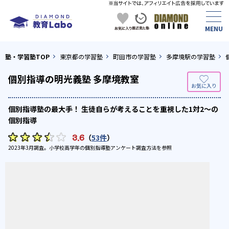
塾・学習塾TOP
東京都の学習塾
町田市の学習塾
多摩境駅の学習塾
個別指導の明光義塾 多摩境教室
個別指導塾の最大手！ 生徒自らが考えることを重視した1対2〜の
個別指導
3.6
（
53件
）
2023年3月調査。
小学校高学年の個別指導塾アンケート調査方法
を参照