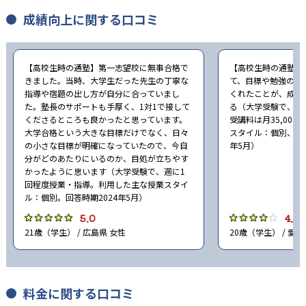
成績向上に関する口コミ
【高校生時の通塾】第一志望校に無事合格で
【高校生時の通塾】
きました。当時、大学生だった先生の丁寧な
て、目標や勉強の計
指導や宿題の出し方が自分に合っていまし
くれたことが、成績
た。塾長のサポートも手厚く、1対1で接して
る（大学受験で、週
くださるところも良かったと思っています。
受講料は月35,00
大学合格という大きな目標だけでなく、日々
スタイル：個別、自習
の小さな目標が明確になっていたので、今自
年5月）
分がどのあたりにいるのか、目処が立ちやす
かったように思います（大学受験で、週に1
回程度授業・指導。利用した主な授業スタイ
ル：個別。回答時期2024年5月）
5.0
4.0
21歳（学生） / 広島県 女性
20歳（学生） / 愛知
料金に関する口コミ