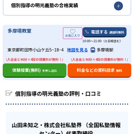
る。
02
ノートの取り方から指導
個別指導の明光義塾の最大のメリットは、オリジナルのノ
個別指導の明光義塾の合格実績
ートだ。明光義塾のオリジナルノートは、解き直し専用ノ
また、定期的にカウンセリングも行っている。これによ
明光義塾にはオリジナルのノートがある。ノートの形式に
ートがあり、そのノートを確認するだけで自分の苦手を確
個別指導の明光義塾の合格実績は？
り、前向きに苦手克服できるようサポート。
合わせて見やすいノート作りを学ぶ。書き人は生徒に合わ
認できる。勉強の仕方が分からない人も、オリジナルノー
個別指導の明光義塾ではサイトでは合格実績を載せていな
中学生
多摩境教室
せて指導してくれる。ノートの取り方を学ぶことで、生徒
トで簡単に復習できる。
電話する
通話料無料
い。合格実績があるかどうかは、近くの校舎へ資料請求し
の自立学習を促す。
内申点を上げたい人におすすめ
また、振替授業も魅力の一つ。集団指導では、授業を一回
10:00〜21:00（土日祝含む）
て確認してほしい。
休むとその授業の内容を理解できないまま進んでしまうこ
03
豊富な情報力
東京都町田市小山ケ丘5−18−4
地図を見る
多摩境駅
明光義塾の豊富な情報から、学校ごとのテスト傾向を把握
とがほとんど。明光義塾は、授業を休んでも、振替授業を
している。生徒一人ひとりの特性も把握した上で、情報を
\入会金と90分×4回の授業料が無料！/
\入会金と90分×4回の授業料が無料！/
取得可能。生徒に合わせて授業の進度やテキストを変更す
個別指導塾の教室数No.1の明光義塾。全国規模のため、地
基に定期テスト対策を行う。また、一人ひとり異なる成績
ることもできる。
域の学校を熟知している。地域ごとの試験情報に基づいた
を10段階に分け、授業や家庭学習で問題演習を行っている
体験授業(無料)
料金などの資料請求
を申し込む
無料
対策も可能。
どんなデメリットがある？
ため、効率的に成績アップを狙える。
高校生
デメリットを挙げるとすれば、講師の変更される可能性が
個別指導の明光義塾の評判・口コミ
あることだ。明光義塾は講師担任制度ではない。また、講
将来のために勉強したい人におすすめ
師はアルバイトが多い。アルバイトは、大学生、フリータ
明光義塾は志望校に合わせて学習プランを提案。生徒に応
ー、主婦（主夫）、シニアなど幅広い世代で、未経験から
じてプランの見直しも可能なので、安心。志望校が見つか
スタートするケースもあるため、講師の質は様々だ。
っていない人も大丈夫。カウンセリングで将来の夢や目標
また、講師1人に対して生徒数の指定がない。そのため、1
山田未知之・株式会社私塾界 （全国私塾情報
を引き出し、志望校選びをサポート。
人の授業にあまり時間がかけられない場合がある。
センター）代表取締役