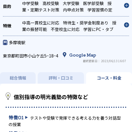
中学受験
高校受験
大学受験
医学部受験
授
業・定期テスト対策
内申点対策
学習習慣の定
着
総合型選抜(旧AO)対策
推薦入試対策
学校別
特化対策
中高一貫校生に対応
国公立大対策
特待生・奨学金制度あり
私大対策
共通テスト対
授
策
業の振替可能
英検(英語検定)対策
不登校生に対応
漢検(漢字検定)対策
学習にPC・タブ
数
学特化対策
レットを利用
英語・英会話特化対策
オンライン対応
1科目から受講可
その他科目別
特化対策
能
季節講習のみの受講可
発達障害の子どもに対
多摩境駅
応
自習室あり
Google Map
東京都町田市小山ケ丘5−18−4
最終更新日： 2023/06/13 16:07
総合情報
評判・口コミ
コース・料金
個別指導の明光義塾の特徴など
特徴
01
テストや受験で発揮できる考える力を養う対話型
の授業