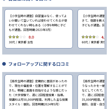
【小学生時の通塾】自習室はなく、使ってよ
【小学生時の通塾】
いか聞いて空いていれば使わせてくれるが使
きて、宿題を教えて
わせてくれない時もある（小学6年時に子ど
子どもが通塾。回答時
もが通塾。回答時期:2023年3月）
3.0
4.0
30代 / 東京都 女性
60代 / 東京都 男性
フォローアップに関する口コミ
【高校生時の通塾】定期的に面談があったの
【高校生時の通塾】
で、現在の偏差値・位置を理解することがで
うなったかを一緒に
きた。明確に進路を目指せるような感じだっ
などしてくれて、と
た（大学受験で、週に2回程度授業・指導。
で、週に2回程度授
受講料は月50,000円程度。利用した主な授業
35,000円程度。
スタイル：個別。回答時期2024年5月）
個別、自習・自立。回