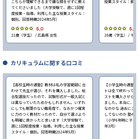
こちらが理解できるまで嫌な顔をせずに教え
授業スタイル：個別。
てくださいました（大学受験で、週に1回程
度授業・指導。利用した主な授業スタイル：
個別。回答時期2024年5月）
5.0
5.0
21歳（学生） / 広島県 女性
20歳（学生） / 千葉
カリキュラムに関する口コミ
【高校生時の通塾】教材は私の学習範囲に合
【小学生時の通塾】
わせて先生が選び、それを購入しました。総
トは全て終わってし
合型選抜だったので、試験形式が一般入試と
ストを購入させられ
は異なっていたためかもしれません。いずれ
ました。本当に、こ
にしても無理のない難易度で、なおかつ確実
なのかな 過去にこ
に力のつく教材だったので、自分で選ぶより
してないのか 塾の
も明確に良かったと思います（大学受験で、
（小学6年時に子ども
週に1回程度授業・指導。利用した主な授業
年3月）
スタイル：個別。回答時期2024年5月）