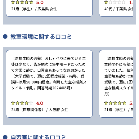
5.0
1.0
21歳（学生） / 広島県 女性
40代 / 千葉県 女性
教室環境に関する口コミ
【高校生時の通塾】おしゃべりに来ている生
【高校生時の通塾】
徒は少なく、皆が勉強に集中モードだったの
業時間外にも塾に行
で非常に静か。自習室もあってなお良かった
ていました。個別指
（大学受験で、週に2回程度授業・指導。受
室環境も静かで勉強
講料は月50,000円程度。利用した主な授業ス
受験で、週に1回程
タイル：個別。回答時期2024年5月）
主な授業スタイル：個
月）
4.0
5.0
24歳（医療関係者） / 大阪府 女性
21歳（学生） / 広島
自習室に関する口コミ