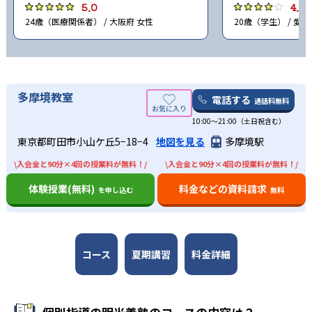
5.0
4.0
24歳（医療関係者） / 大阪府 女性
20歳（学生） / 愛知
多摩境教室
電話する
通話料無料
10:00〜21:00（土日祝含む）
東京都町田市小山ケ丘5−18−4
地図を見る
多摩境駅
\入会金と90分×4回の授業料が無料！/
\入会金と90分×4回の授業料が無料！/
体験授業(無料)
料金などの資料請求
を申し込む
無料
コース
夏期講習
料金詳細