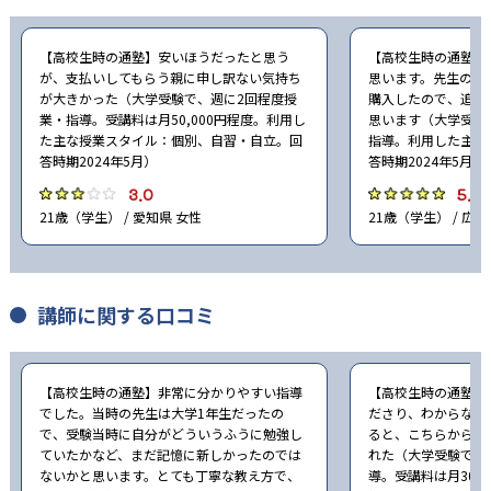
【高校生時の通塾】安いほうだったと思う
【高校生時の通塾】
が、支払いしてもらう親に申し訳ない気持ち
思います。先生の勧
が大きかった（大学受験で、週に2回程度授
購入したので、追加
業・指導。受講料は月50,000円程度。利用し
思います（大学受験
た主な授業スタイル：個別、自習・自立。回
指導。利用した主な
答時期2024年5月）
答時期2024年5月）
3.0
5.0
21歳（学生） / 愛知県 女性
21歳（学生） / 広島
講師に関する口コミ
【高校生時の通塾】非常に分かりやすい指導
【高校生時の通塾】
でした。当時の先生は大学1年生だったの
ださり、わからない
で、受験当時に自分がどういうふうに勉強し
ると、こちらから何
ていたかなど、まだ記憶に新しかったのでは
れた（大学受験で、
ないかと思います。とても丁寧な教え方で、
導。受講料は月30,