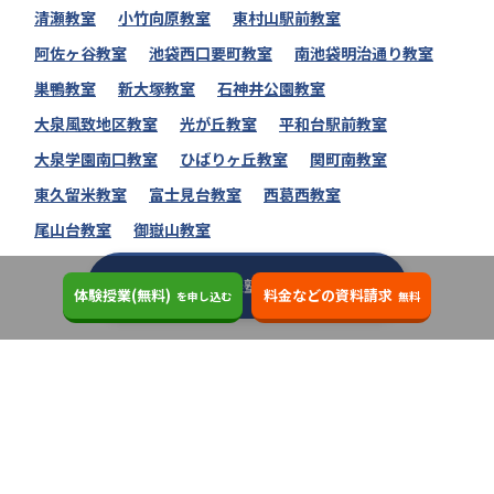
清瀬教室
小竹向原教室
東村山駅前教室
阿佐ヶ谷教室
池袋西口要町教室
南池袋明治通り教室
巣鴨教室
新大塚教室
石神井公園教室
大泉風致地区教室
光が丘教室
平和台駅前教室
大泉学園南口教室
ひばりヶ丘教室
関町南教室
東久留米教室
富士見台教室
西葛西教室
尾山台教室
御嶽山教室
個別指導の明光義塾の教室一覧へ
体験授業(無料)
料金などの資料請求
を申し込む
無料
個別指導の明光義塾に関するコラム
明光義塾の自習室はブース型で集中しやす
いのが特徴！ 利用条件や料金を徹底解