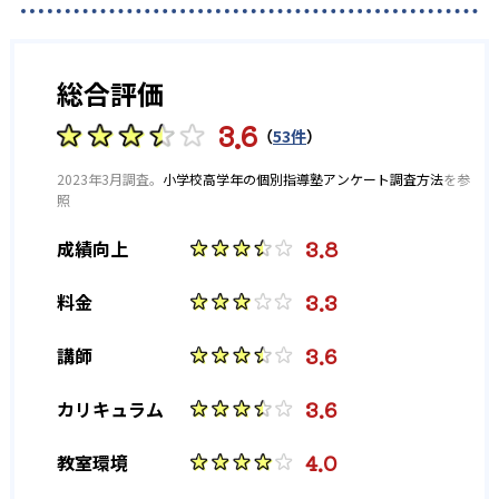
総合評価
3.6
（
53件
）
2023年3月調査。
小学校高学年の個別指導塾アンケート調査方法
を参
照
3.8
成績向上
3.3
料金
3.6
講師
3.6
カリキュラム
4.0
教室環境