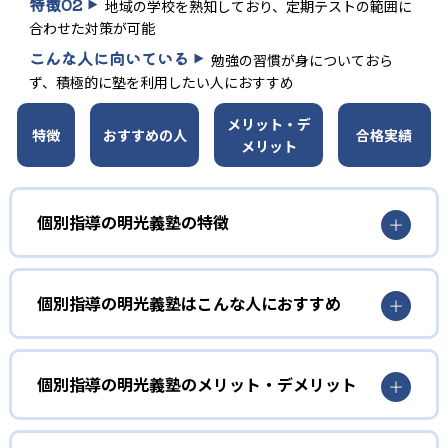
特徴
02
地域の学校を熟知しており、定期テストの範囲に
合わせた対策が可能
こんな人に向いている
勉強の習慣が身についておら
ず、積極的に塾を利用したい人におすすめ
メリット・デ
特徴
おすすめの人
合格実績
メリット
個別指導の明光義塾の特徴
01
考える力が身につく対話型の授業
個別指導の明光義塾はこんな人におすすめ
個別指導の明光義塾は、個別指導塾としての経験が長い
小学生
塾。長年の経験とノウハウで作り上げられた授業力があ
苦手科目を克服したい人におすすめ
個別指導の明光義塾のメリット・デメリット
る。生徒自らが考えることを重視した指導。授業は生徒と
講師が会話をしながら進められる。自分の言葉で話して理
明光義塾のノート指導では、分かったことを整理できる。
どんなメリットがある？
解を深めるため、理解の定着が深まる。
これにより、自分がどこでつまずいているのかを把握でき