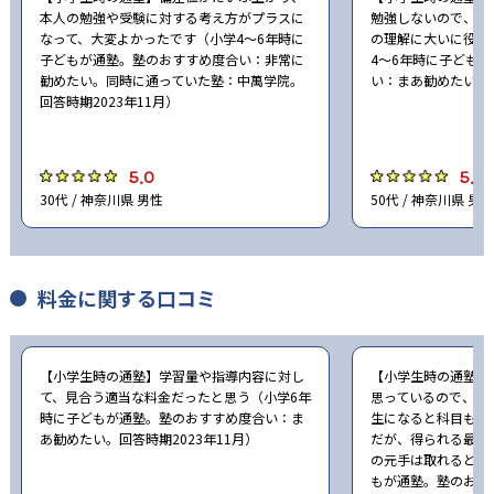
本人の勉強や受験に対する考え方がプラスに
勉強しないので、塾
なって、大変よかったです（小学4〜6年時に
の理解に大いに役立
子どもが通塾。塾のおすすめ度合い：非常に
4〜6年時に子ども
勧めたい。同時に通っていた塾：中萬学院。
い：まあ勧めたい。回
回答時期2023年11月）
5.0
5.0
30代 / 神奈川県 男性
50代 / 神奈川県 男性
料金に関する口コミ
【小学生時の通塾】学習量や指導内容に対し
【小学生時の通塾】
て、見合う適当な料金だったと思う（小学6年
思っているので、こ
時に子どもが通塾。塾のおすすめ度合い：ま
生になると科目も曜
あ勧めたい。回答時期2023年11月）
だが、得られる最新
の元手は取れると思
もが通塾。塾のおす