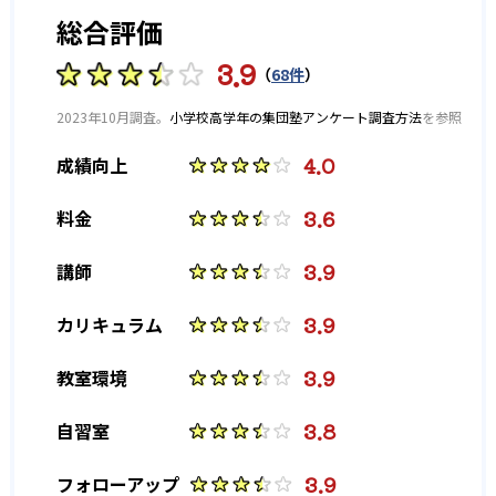
高校の合格実績
忙しいスケジュールの中でも気になる単元を少しずつ学習
を設けている。定期テスト講座なども行う予習や成績アッ
総合評価
できる。
プに重点を置いたステップに対して、ハイステップでは一
大学受験STEPでは、比較的遅い時間から授業が開講される
歩踏み込んだハイレベルな学習ができる。
ため、部活との両立に向いている。また、映像授業を活用
245
232
湘南高校
厚木高校
中学生コースでは、教科書にとどまらない内容にチャレン
3.9
（
68件
）
することも可能だ。内容が単元別に端的にまとめられてい
ジできる。一部は高校の範囲まで踏み込んだ先取り学習も
あえて定期テスト対策は行わず、教科書内容にとどまらな
るため、忙しいスケジュールの合間にもピンポイントで効
できるため、入学後の学習がスムーズだ。
137
い分野においても挑戦し、柔軟な発想と粘り強い思考力を
川和高校
2023年10月調査。
小学校高学年の集団塾アンケート調査方法
を参照
率良く学習できる。
伸ばすことで得点力を磨くことがハイステップの目標だ。
どんなデメリットがある？
4.0
成績向上
128
また、ステップは自習室を開放している。部活から帰宅
横浜緑ヶ丘高校
ステップでは、難関高校を目指すハイステップコースにお
後、家ではなかなか集中できない生徒も、自習室を利用す
いては定期テスト対策を行っていない。カリキュラムにと
3.6
料金
ることで学習がはかどるだろう。
131
相模原高校
らわれず柔軟な内容を学べる点がハイステップのメリット
ではあるが、生徒によっては焦りを感じてしまうかもしれ
3.9
講師
192
東京学芸大附属高校
ない。
3.9
カリキュラム
10
44
開成高校
慶應義塾高校
3.9
教室環境
13
早稲田実業高校
3.8
自習室
110
法政第二高校
3.9
フォローアップ