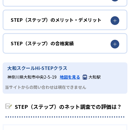
ステップは神奈川県に特化した塾であるため、地元の中高
小学生
一貫校に焦点を当てた受験対策を行っている。資料やグラ
地元の中高一貫校を目指す子ども向け
STEP（ステップ）のメリット・デメリット
フから情報を読み取る力や自分の考えをまとめる力など、
単に知識の量ではなく、総合力が問われる適性検査への対
ステップは、地元神奈川県の中高一貫校に特化した対策コ
どんなメリットがある？
策を実施している。
ースを設けている。地域に根ざした塾として傾向と対策を
徹底しているため、合格を目指した効率の良い学習に専念
02
ステップではレベル別クラスをベースとし、さらに高3では
STEP（ステップ）の合格実績
することができる。
志望校や部活の有無を考慮したクラス編成を行っている。
atama+演習講座で学習状況を可視化
そのため、どのような状況の生徒も現役合格を目指して効
STEP（ステップ）の合格実績は？
中学生
率的な学習を行える。
高校生が対象の「大学受験STEP」と「K-STEP」では、AI
ステップは、合格実績を公式サイトで公開し、合格した学
教科書の内容にとどまらず、広い知識を身につけた
大和スクールHi-STEPクラス
教材「atama+（アタマプラス）」を導入している。自立学
高校生コースでは、専任教師のほかにも専任チューターの
校を多数記載している。合格実績は以下の通りである。
い生徒向け
習として進められる講座で、定期的に受講したり短期集中
神奈川県大和市中央2-5-19
地図を見る
大和駅
サポートを受けられることがメリットである。授業以外に
中学校の合格実績
講座として受講したりと、個々のニーズに合わせて利用が
関する質問や学習相談・進路相談も気軽にできるため、生
ステップのハイステップコースでは、難関校を志望する生
当サイトからの問い合わせは現在できません
可能だ。診断テストにてAIが習熟度を解析するため、苦手
徒にとって非常に心強い存在だ。
徒が集まり、教科書の内容にとどまらないハイレベルな内
単元の克服に最適だ。
26
相模原中等教育学校
容にもチャレンジできる。学校に合わせたカリキュラムで
また、高校生コースではAI教材の「atama+」や映像授業の
はないため、高校の内容を先取りで学習することもでき
03
STEP（ステップ）のネット調査での評価は？
「e-STEP」を取り入れている。atama+は個別指導で導入
る。
19
平塚中等教育学校
しており、個々の学力をAIが診断した上でタスクの優先順
ハイステップで得られる一歩踏み込んだ学力
位を示してくれるため、苦手分野の克服に最適だ。e-STEP
高校生
の映像授業は、隙間時間を利用した予習・復習に最適で、
ステップは「ステップ」「ハイステップ」の2種類のコース
部活と両立したい生徒向け