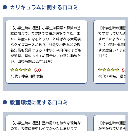
カリキュラムに関する口コミ
【小学生時の通塾】小学生は国語と算数の基
【小学生時の通塾】
本に加えて、希望制で英語が選択できた。ま
で学習していたので
た、年度末になるとラリーと呼ばれる大規模
すかったようです。
なクイズコースがあり、社会や地理などの教
た（小学5〜6年時
養知識も発揮できる（小学5〜6年時に子ども
すめ度合い：まあ勧め
が通塾。塾のおすすめ度合い：非常に勧めた
11月）
い。回答時期2023年11月）
5.0
5.0
40代 / 神奈川県 女性
40代 / 神奈川県 女性
教室環境に関する口コミ
【小学生時の通塾】塾の周りも静かな環境な
【小学生時の通塾】
ので、授業に集中しやすかったと思います
が開かれているらし