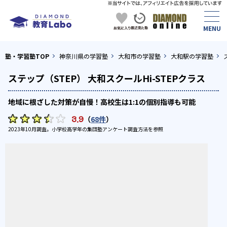
塾・学習塾TOP
神奈川県の学習塾
大和市の学習塾
大和駅の学習塾
ステップ（STEP） 大和スクールHi-STEPクラス
地域に根ざした対策が自慢！高校生は1:1の個別指導も可能
3.9
（
68件
）
2023年10月調査。
小学校高学年の集団塾アンケート調査方法
を参照