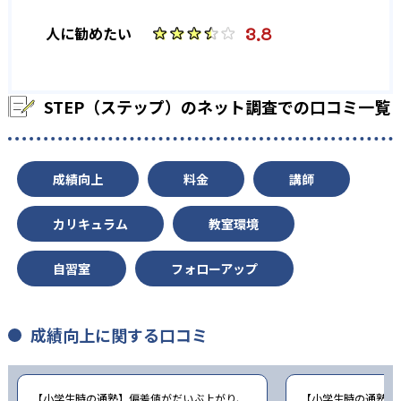
大学の合格実績
3.8
人に勧めたい
8
4
東京大学
京都大学
11
22
STEP（ステップ）のネット調査での口コミ一覧
一橋大学
東京工業大学
15
8
北海道大学
お茶の水女子大学
成績向上
料金
講師
236
早稲田大学
カリキュラム
教室環境
143
81
慶應義塾大学
上智大学
自習室
フォローアップ
118
東京理科大学
成績向上に関する口コミ
他、多数合格
※2023年、公式サイト
【小学生時の通塾】偏差値がだいぶ上がり、
【小学生時の通塾】