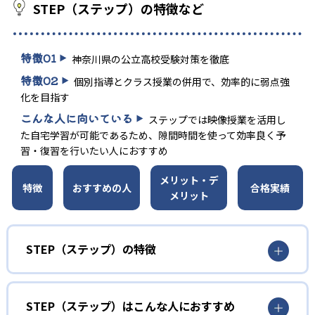
STEP（ステップ）の特徴など
特徴
01
神奈川県の公立高校受験対策を徹底
特徴
02
個別指導とクラス授業の併用で、効率的に弱点強
化を目指す
こんな人に向いている
ステップでは映像授業を活用し
た自宅学習が可能であるため、隙間時間を使って効率良く予
習・復習を行いたい人におすすめ
メリット・デ
特徴
おすすめの人
合格実績
メリット
STEP（ステップ）の特徴
01
神奈川県の地域に根ざした県立中高一貫校対策
STEP（ステップ）はこんな人におすすめ