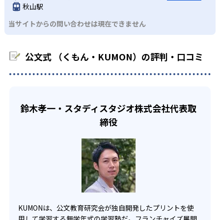
るよう適切なヒントを与えたり、声かけをしたりしてい
秋山駅
るため、早い時期から高校教材に進む生徒もいる。
KUMONでは、中高生のクラスでも数学・英語・国語の3教
る。苦手な科目でも自分で解けた達成感を味わうことで、
03
フレキシブルな受講スタイル
当サイトからの問い合わせは現在できません
科に限られるため、その他の教科に関しては他塾を検討す
少しずつ苦手意識を克服できるだろう。
る必要があるだろう。
中学生・高校生
KUMONでは、教室が開いている時間内であれば、何曜日に
公文式 （くもん・KUMON）の評判・口コミ
でも週2回受講できる。そのため、部活や他の習い事で忙し
部活や習い事と両立したい生徒向け
い中高生にも通室しやすい。また、教室によっては自宅か
KUMONでは、一人ひとりの学習状況やスケジュールに合わ
らのオンライン受講と通室を組み合わせることも可能だ。
せて、きめ細やかにカリキュラムを調整している。
宿題の量や進め方に関しては、いつでも気軽に相談可能
鈴木孝一・スタディスタジオ株式会社代表取
だ。
締役
KUMONは、公文教育研究会が独自開発したプリントを使
用して学習する無学年式の学習塾だ。フランチャイズ展開