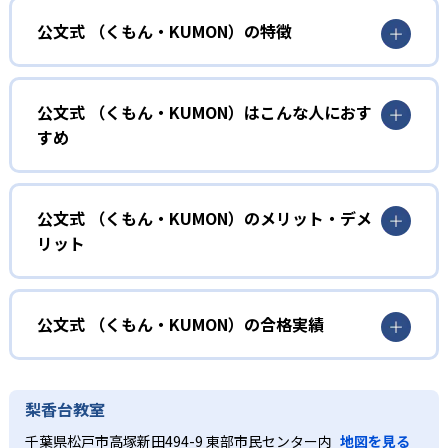
公文式 （くもん・KUMON）の特徴
01
無学年式の学力別学習
公文式 （くもん・KUMON）はこんな人におす
KUMONでは、年齢や学年にとらわれずに、一人ひとりの学
すめ
力に応じたレベルから学習を始めている。
確実に100点が取れるレベルから少しずつ難易度を上げてい
幼児
くことで子どもたちは多くの成功体験を積み、学習する楽
小学校に入る準備をしたい幼児向け
公文式 （くもん・KUMON）のメリット・デメ
しさを経験できる。
リット
KUMONでは細かいステップに分かれた教材で、わかる楽し
02
自学自習スタイル
さを経験しながら無理なく力を高めていける。
どんなメリットがある？
性格や学習への取り組み姿勢に合わせて内容も調整するた
KUMONの教材は、簡単な問題から高度な問題へと、スモー
め、小学校に入ってもつまずきにくい学力を身につけられ
ルステップで進んでいけるよう工夫されている。このスタ
KUMONでは自学自習スタイルで勉強するため、集中力や目
公文式 （くもん・KUMON）の合格実績
るだろう。
イルは子どもの学習意欲をかき立てるため、教えてもらう
標に向かって頑張りやり抜く力を育むことができる。ま
という受け身の姿勢ではなく、自ら進んで学ぶ姿勢を身に
た、年齢や学年にとらわれずに自分の学力に相応したレベ
公文式 （くもん・KUMON）の合格実績は？
小学生
つけられるだろう。
ルから学習できるため、難しすぎてやる気を損ねたり、簡
KUMONは、公式サイトでは合格実績は公開していない。志
中学に向けて苦手教科を克服したい子ども向け
梨香台教室
単すぎて退屈することもない。
また、自学学習スタイルで学ぶ子どもたちは、自らの学習
望校への実績があるかどうかは、通う予定の教室に問い合
KUMONでは経験豊富な先生が、子どものやる気を引き出せ
千葉県松戸市高塚新田494-9 東部市民センター内
地図を見る
課題に気がつくようになる。学年を超えた範囲も学習でき
どんなデメリットがある？
わせたい。