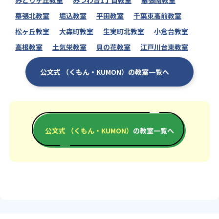
みどりヶ丘教室
みつわ台1丁目教室
幕張南教室
幕張北教室
堀込教室
平田教室
千葉東高前教室
松ヶ丘教室
大森町教室
生実町北教室
小倉台教室
高根教室
土気栄教室
貝の花教室
江戸川台東教室
公文式 （くもん・KUMON）の教室一覧へ
公文式 （くもん・KUMON）
の教室一覧へ