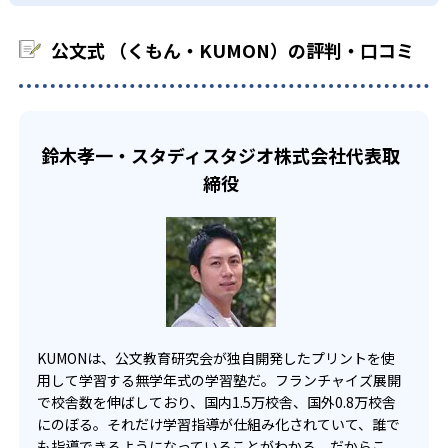
03
フレキシブルな受講スタイル
科に限られるため、その他の教科に関しては他塾を検討す
少しずつ苦手意識を克服できるだろう。
る必要があるだろう。
中学生・高校生
公文式 （くもん・KUMON）の評判・口コミ
KUMONでは、教室が開いている時間内であれば、何曜日に
でも週2回受講できる。そのため、部活や他の習い事で忙し
部活や習い事と両立したい生徒向け
い中高生にも通室しやすい。また、教室によっては自宅か
KUMONでは、一人ひとりの学習状況やスケジュールに合わ
らのオンライン受講と通室を組み合わせることも可能だ。
せて、きめ細やかにカリキュラムを調整している。
鈴木孝一・スタディスタジオ株式会社代表取
宿題の量や進め方に関しては、いつでも気軽に相談可能
締役
だ。
KUMONは、公文教育研究会が独自開発したプリントを使
用して学習する無学年式の学習塾だ。フランチャイズ展開
で校舎数を伸ばしており、国内1.5万校舎、国外0.8万校舎
にのぼる。それだけ学習指導が仕組み化されていて、誰で
も指導できるようになっていることがわかる。だからこ