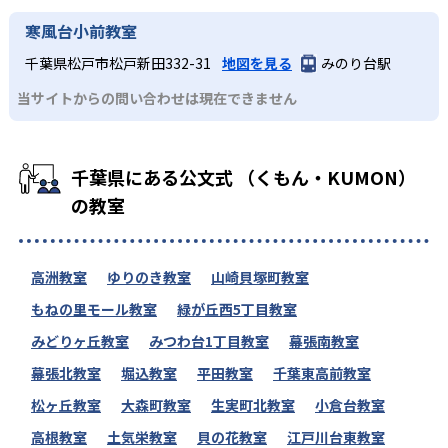
寒風台小前教室
千葉県松戸市松戸新田332-31
地図を見る
みのり台駅
当サイトからの問い合わせは現在できません
千葉県にある公文式 （くもん・KUMON）
の教室
高洲教室
ゆりのき教室
山崎貝塚町教室
もねの里モール教室
緑が丘西5丁目教室
みどりヶ丘教室
みつわ台1丁目教室
幕張南教室
幕張北教室
堀込教室
平田教室
千葉東高前教室
松ヶ丘教室
大森町教室
生実町北教室
小倉台教室
高根教室
土気栄教室
貝の花教室
江戸川台東教室