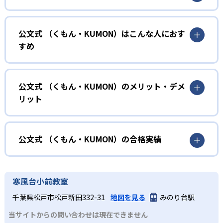
01
無学年式の学力別学習
公文式 （くもん・KUMON）はこんな人におす
KUMONでは、年齢や学年にとらわれずに、一人ひとりの学
すめ
力に応じたレベルから学習を始めている。
確実に100点が取れるレベルから少しずつ難易度を上げてい
幼児
くことで子どもたちは多くの成功体験を積み、学習する楽
小学校に入る準備をしたい幼児向け
公文式 （くもん・KUMON）のメリット・デメ
しさを経験できる。
リット
KUMONでは細かいステップに分かれた教材で、わかる楽し
02
自学自習スタイル
さを経験しながら無理なく力を高めていける。
どんなメリットがある？
性格や学習への取り組み姿勢に合わせて内容も調整するた
KUMONの教材は、簡単な問題から高度な問題へと、スモー
め、小学校に入ってもつまずきにくい学力を身につけられ
ルステップで進んでいけるよう工夫されている。このスタ
KUMONでは自学自習スタイルで勉強するため、集中力や目
公文式 （くもん・KUMON）の合格実績
るだろう。
イルは子どもの学習意欲をかき立てるため、教えてもらう
標に向かって頑張りやり抜く力を育むことができる。ま
という受け身の姿勢ではなく、自ら進んで学ぶ姿勢を身に
た、年齢や学年にとらわれずに自分の学力に相応したレベ
公文式 （くもん・KUMON）の合格実績は？
小学生
つけられるだろう。
ルから学習できるため、難しすぎてやる気を損ねたり、簡
KUMONは、公式サイトでは合格実績は公開していない。志
中学に向けて苦手教科を克服したい子ども向け
寒風台小前教室
単すぎて退屈することもない。
また、自学学習スタイルで学ぶ子どもたちは、自らの学習
望校への実績があるかどうかは、通う予定の教室に問い合
KUMONでは経験豊富な先生が、子どものやる気を引き出せ
千葉県松戸市松戸新田332-31
地図を見る
みのり台駅
課題に気がつくようになる。学年を超えた範囲も学習でき
どんなデメリットがある？
わせたい。
るよう適切なヒントを与えたり、声かけをしたりしてい
るため、早い時期から高校教材に進む生徒もいる。
当サイトからの問い合わせは現在できません
KUMONでは、中高生のクラスでも数学・英語・国語の3教
る。苦手な科目でも自分で解けた達成感を味わうことで、